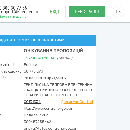
0 800 30 77 55
support@e-tender.ua
ВХІД
РЕЄСТРАЦІЯ
UK
Замовити дзвінок
ВІДКРИТІ ТОРГИ З ОСОБЛИВОСТЯМИ
ОЧІКУВАННЯ ПРОПОЗИЦІЙ
13 754 340,88
UAH
(без ПДВ)
купівлі:
Роботи
к аукціону:
68 775 UAH
ій:
За вартістю придбання
ТРИПІЛЬСЬКА ТЕПЛОВА ЕЛЕКТРИЧНА
СТАНЦІЯ ПУБЛІЧНОГО АКЦІОНЕРНОГО
ТОВАРИСТВА "ЦЕНТРЕНЕРГО"
00131334
Досьє YouControl
http://www.centrenergo.com
а:
Орлова Ірина
380457255462
orlova@tptes.centrenergo.com