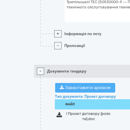
Трипільської ТЕС (50530000-9 — П
технічного обслуговування технік
+
Інформація по лоту
-
Пропозиції
-
Документи тендеру
Завантажити архівом
Тип документа: Проект договору
ФАЙЛ
! Проєкт договору (робо
ти).doc