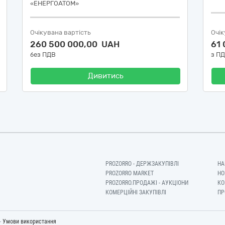
«ЕНЕРГОАТОМ»
Очікувана вартість
Очік
260 500 000,00 UAH
61
без ПДВ
з П
Дивитись
PROZORRO - ДЕРЖЗАКУПІВЛІ
НА
PROZORRO MARKET
НО
PROZORRO.ПРОДАЖІ - АУКЦІОНИ
КО
КОМЕРЦІЙНІ ЗАКУПІВЛІ
ПР
-
Умови використання