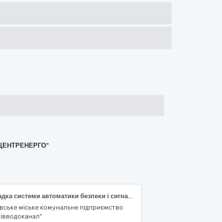
"ЦЕНТРЕНЕРГО"
Наладка системи автоматики безпеки і сигналізації на водогрійних котлах в котельнях ЛМКП «Львівводоканал»
вське міське комунальне підприємство
вівводоканал"