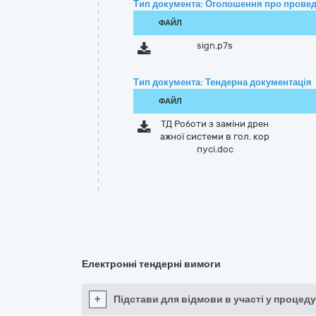
Тип документа: Оголошення про провед
ФАЙЛ
sign.p7s
Тип документа: Тендерна документація
ФАЙЛ
ТД Роботи з заміни дрен
ажної системи в гол. кор
пусі.doc
Електронні тендерні вимоги
+
Підстави для відмови в участі у процеду