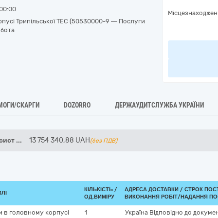
00:00
Місцезнаходжен
рпусі Трипільської ТЕС (50530000-9 — Послуги
обота
МОГИ/СКАРГИ
DOZORRO
ДЕРЖАУДИТСЛУЖБА УКРАЇНИ
 сист
...
13 754 340,88
UAH
(без ПДВ)
КІЛЬКІСТЬ /
АДРЕСА ДОСТАВКИ /
СТРОК ПОС
ВЛІ
ОД.ВИМІРУ
ВИКОНАННЯ РОБІТ/НАДАННЯ ПО
и в головному корпусі
1
Україна
Відповідно до докумен