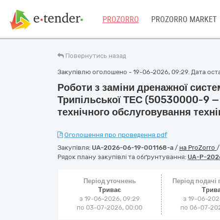
PROZORRO
PROZORRO MARKET
Повернутись назад
Закупівлю оголошено - 19-06-2026, 09:29. Дата оста
Роботи з заміни дренажної систе
Трипільської ТЕС (50530000-9 — 
технічного обслуговування техні
Оголошення про проведення.pdf
Закупівля:
UA-2026-06-19-001168-a
/
на ProZorro
Рядок плану закупівлі та обґрунтування:
UA-P-202
Період уточнень
Період подачі
Триває
Трив
з 19-06-2026, 09:29
з 19-06-202
по 03-07-2026, 00:00
по 06-07-202