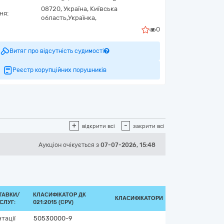
08720,
Україна
,
Київська
ня:
область,
Українка,
0
Витяг про відсутність судимості
Реєстр корупційних порушників
+
-
відкрити всі
закрити всі
Аукціон
очікується
з
07-07-2026, 15:48
ТАВКИ/
КЛАСИФІКАТОР ДК
КЛАСИФІКАТОРИ
СЛУГ:
021:2015 (CPV)
тації
50530000-9