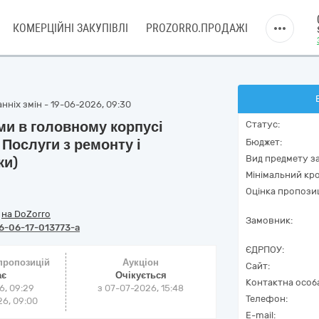
КОМЕРЦІЙНІ ЗАКУПІВЛІ
PROZORRO.ПРОДАЖІ
нніх змін - 19-06-2026, 09:30
ми в головному корпусі
Статус:
Послуги з ремонту і
Бюджет:
Вид предмету за
ки)
Мінімальний кро
Оцінка пропозиц
/
на DoZorro
Замовник:
6-06-17-013773-a
ЄДРПОУ:
 пропозицій
Аукціон
Сайт:
ає
Очікується
Контактна особ
6, 09:29
з
07-07-2026, 15:48
Телефон:
6, 09:00
E-mail: