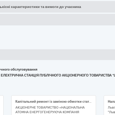
кількісні характеристики та вимоги до учасника
хнічного обслуговування
ОВА ЕЛЕКТРИЧНА СТАНЦІЯ ПУБЛІЧНОГО АКЦІОНЕРНОГО ТОВАРИСТВА 
Капітальний ремонт із заміною обмотки статора турбогенератора типу ТВВ-220-2АУЗ, зав. № 023064
АКЦІОНЕРНЕ ТОВАРИСТВО «НАЦІОНАЛЬНА
Льві
АТОМНА ЕНЕРГОГЕНЕРУЮЧА КОМПАНІЯ
"Ль