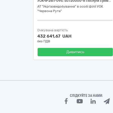
УОКЧР26П-095; 50720000-8 Послуги з ремонту і технічного обслуговування систем центрального опалення (Послуги з ремонту і ТО котелень)
АТ "Укргазвидобування" в особі філії УОК
"Червона Рута"
Очікувана вартість
432 641,67 UAH
без ПДВ
Дивитись
СЛІДКУЙТЕ ЗА НАМИ: