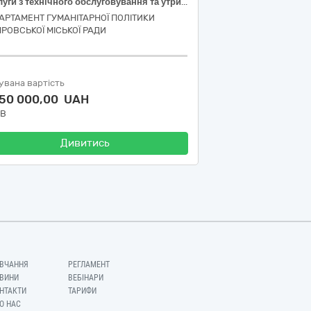
Послуги з технічного обслуговування та утримання в належному стані внутрішніх мереж теплопостачання, а саме: послуги з промивки мереж теплопостачання закладів дошкільної освіти міста Дніпра
АРТАМЕНТ ГУМАНІТАРНОЇ ПОЛІТИКИ
ПРОВСЬКОЇ МІСЬКОЇ РАДИ
увана вартість
050 000,00 UAH
ДВ
Дивитись
ВЧАННЯ
РЕГЛАМЕНТ
ВИНИ
ВЕБІНАРИ
НТАКТИ
ТАРИФИ
О НАС