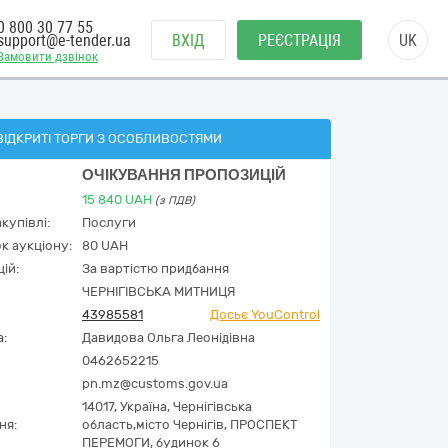
0 800 30 77 55
support@e-tender.ua
ВХІД
РЕЄСТРАЦІЯ
UK
Замовити дзвінок
ВІДКРИТІ ТОРГИ З ОСОБЛИВОСТЯМИ
ОЧІКУВАННЯ ПРОПОЗИЦІЙ
15 840
UAH
(з ПДВ)
купівлі:
Послуги
к аукціону:
80 UAH
ій:
За вартістю придбання
ЧЕРНІГІВСЬКА МИТНИЦЯ
43985581
Досьє YouControl
а:
Давидова Ольга Леонідівна
0462652215
pn.mz@customs.gov.ua
14017,
Україна
,
Чернігівська
ня:
область,
місто Чернігів,
ПРОСПЕКТ
ПЕРЕМОГИ, будинок 6