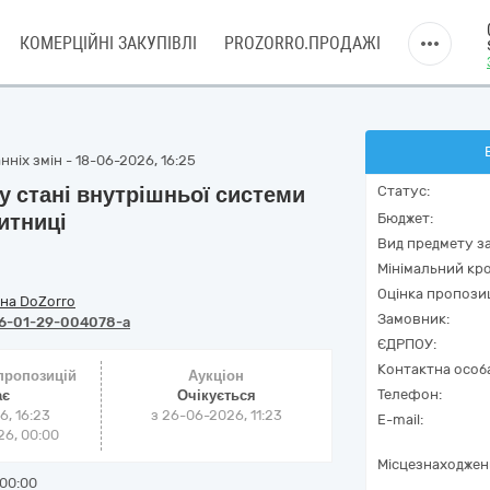
КОМЕРЦІЙНІ ЗАКУПІВЛІ
PROZORRO.ПРОДАЖІ
ніх змін - 18-06-2026, 16:25
у стані внутрішньої системи
Статус:
итниці
Бюджет:
Вид предмету за
Мінімальний кро
Оцінка пропозиц
на DoZorro
Замовник:
6-01-29-004078-a
ЄДРПОУ:
Контактна особ
 пропозицій
Аукціон
Телефон:
ає
Очікується
6, 16:23
з
26-06-2026, 11:23
E-mail:
6, 00:00
Місцезнаходжен
00:00