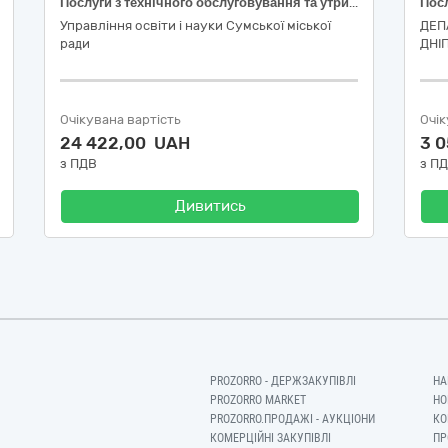
Послуги з технічного обслуговування та утримання в належному стані внутрішніх мереж теплопостачання (поточний ремонт системи опалення)
Управління освіти і науки Сумської міської
ДЕП
ради
ДНІ
Очікувана вартість
Очік
24 422,00 UAH
3 
з ПДВ
з П
Дивитись
PROZORRO - ДЕРЖЗАКУПІВЛІ
НА
PROZORRO MARKET
НО
PROZORRO.ПРОДАЖІ - АУКЦІОНИ
КО
КОМЕРЦІЙНІ ЗАКУПІВЛІ
ПР