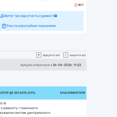
0
Витяг про відсутність судимості
Реєстр корупційних порушників
+
-
відкрити всі
закрити всі
Аукціон
очікується
з
26-06-2026, 11:23
АТОР ДК 021:2015 (CPV)
КЛАСИФІКАТОРИ
0-8
з ремонту і технічного
вування систем центрального