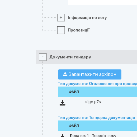
+
Інформація по лоту
-
Пропозиції
-
Документи тендеру
Завантажити архівом
Тип документа: Оголошення про провед
ФАЙЛ
sign.p7s
Тип документа: Тендерна документація
ФАЙЛ
Додаток 1_Перелік доку