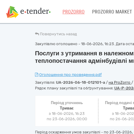
PROZORRO
PROZORRO MARKET
Повернутись назад
Закупівлю оголошено - 18-06-2026, 16:23. Дата остан
Послуги з утримання в належном
теплопостачання адмінбудівлі м
Оголошення про проведення.pdf
Закупівля:
UA-2026-06-18-012101-a
/
на ProZorro
/
Рядок плану закупівлі та обґрунтування:
UA-P-202
Період уточнень
Період подачі
Триває
Трив
з 18-06-2026, 16:23
з 18-06-202
по 23-06-2026, 00:00
по 26-06-202
Період оскарження умов закупівлі - по
23-06-2026, 