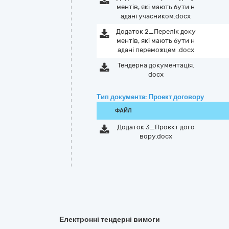
ментів, які мають бути н
адані учасником.docx
Додаток 2_Перелік доку
ментів, які мають бути н
адані переможцем .docx
Тендерна документація.
docx
Тип документа: Проект договору
ФАЙЛ
Додаток 3_Проєкт дого
вору.docx
Електронні тендерні вимоги