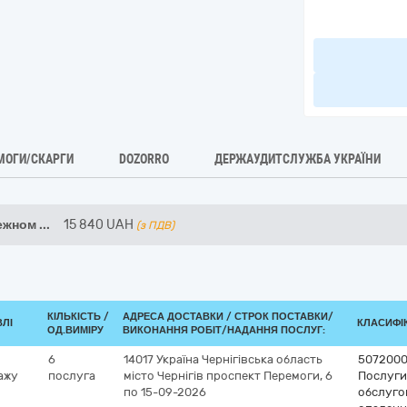
МОГИ/СКАРГИ
DOZORRO
ДЕРЖАУДИТСЛУЖБА УКРАЇНИ
лежном
...
15 840
UAH
(з ПДВ)
КІЛЬКІСТЬ /
АДРЕСА ДОСТАВКИ /
СТРОК ПОСТАВКИ/
ВЛІ
КЛАСИФІК
ОД.ВИМІРУ
ВИКОНАННЯ РОБІТ/НАДАННЯ ПОСЛУГ:
6
14017
Україна
Чернігівська область
5072000
ажу
послуга
місто Чернігів
проспект Перемоги, 6
Послуги 
по 15-09-2026
обслуго