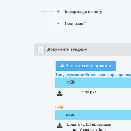
+
Інформація по лоту
-
Пропозиції
-
Документи тендеру
Завантажити архівом
Тип документа: Оголошення про провед
ФАЙЛ
sign.p7s
Інші
ФАЙЛ
Додаток_1_Інформація
про Учасника.docx