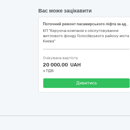
Вас може зацікавити
Поточний ремонт пасажирського ліфта за адресою, м. Київ, в 1 під’їзді житлового будинку №74 А на проспекті Голосіївському, реєстраційний № 49395. ДК 021:2015: 50710000-5 Послуги з ремонту і технічного обслуговування електричного і механічного устаткування будівель
КП "Керуюча компанія з обслуговування
житлового фонду Голосіївського району міста
Києва"
Очікувана вартість
20 000,00 UAH
з ПДВ
Дивитись