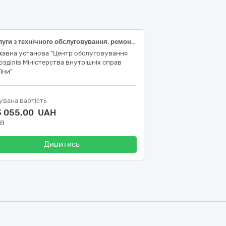
Послуги з технічного обслуговування, ремонту та заміни віконних та дверних конструкцій на енергоефективні
жавна установа "Центр обслуговування
озділів Міністерства внутрішніх справ
їни"
увана вартість
3 055,00 UAH
ДВ
Дивитись