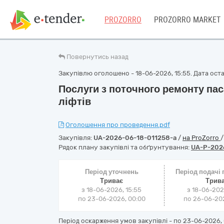
PROZORRO
PROZORRO MARKET
Повернутись назад
Закупівлю оголошено - 18-06-2026, 15:55. Дата остан
Послуги з поточного ремонту па
ліфтів
Оголошення про проведення.pdf
Закупівля:
UA-2026-06-18-011258-a
/
на ProZorro
Рядок плану закупівлі та обґрунтування:
UA-P-202
Період уточнень
Період подачі
Триває
Трив
з 18-06-2026, 15:55
з 18-06-202
по 23-06-2026, 00:00
по 26-06-202
Період оскарження умов закупівлі - по
23-06-2026, 