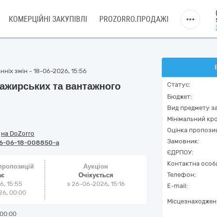
КОМЕРЦІЙНІ ЗАКУПІВЛІ
PROZORRO.ПРОДАЖІ
ніх змін - 18-06-2026, 15:56
сажирських та вантажного
Статус:
Бюджет:
Вид предмету за
Мінімальний кро
Оцінка пропозиц
/
на DoZorro
Замовник:
6-06-18-008850-a
ЄДРПОУ:
Контактна особ
 пропозицій
Аукціон
Телефон:
ає
Очікується
6, 15:55
з
26-06-2026, 15:16
E-mail:
6, 00:00
Місцезнаходжен
00:00