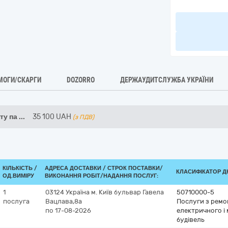
МОГИ/СКАРГИ
DOZORRO
ДЕРЖАУДИТСЛУЖБА УКРАЇНИ
ту па
...
35 100
UAH
(з ПДВ)
КІЛЬКІСТЬ /
АДРЕСА ДОСТАВКИ /
СТРОК ПОСТАВКИ/
КЛАСИФІКАТОР ДК 
ОД.ВИМІРУ
ВИКОНАННЯ РОБІТ/НАДАННЯ ПОСЛУГ:
1
03124
Україна
м. Київ
бульвар Гавела
50710000-5
послуга
Вацлава,8а
Послуги з ремо
по 17-08-2026
електричного і
будівель