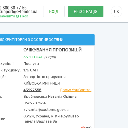
0 800 30 77 55
support@e-tender.ua
ВХІД
РЕЄСТРАЦІЯ
UK
Замовити дзвінок
ВІДКРИТІ ТОРГИ З ОСОБЛИВОСТЯМИ
ОЧІКУВАННЯ ПРОПОЗИЦІЙ
35 100
UAH
(з ПДВ)
купівлі:
Послуги
к аукціону:
176 UAH
ій:
За вартістю придбання
КИЇВСЬКА МИТНИЦЯ
43997555
Досьє YouControl
а:
Врублевська Наталія Юріївна
0669787564
kyiv.mtz@customs.gov.ua
03124,
Україна
,
м. Київ,
бульвар
ня:
Гавела Вацлава,8а
0