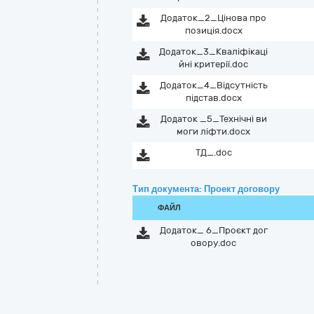
Додаток_2_Цінова про
позиція.docx
Додаток_3_Кваліфікаці
йні критерії.doc
Додаток_4_Відсутність
підстав.docx
Додаток _5_Технічні ви
моги ліфти.docx
ТД_.doc
Тип документа: Проект договору
ФАЙЛ
Додаток_ 6_Проєкт дог
овору.doc