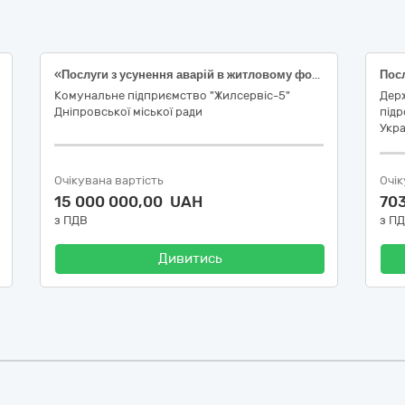
«Послуги з усунення аварій в житловому фонді м. Дніпро, Поточний ремонт ліфтів житлових будинків (ДК 021:2015: 50710000-5 Послуги з ремонту і технічного обслуговування електричного і механічного устаткування будівель)»
Комунальне підприємство "Жилсервіс-5"
Дер
Дніпровської міської ради
підр
Укра
Очікувана вартість
Очік
15 000 000,00 UAH
70
з ПДВ
з П
Дивитись