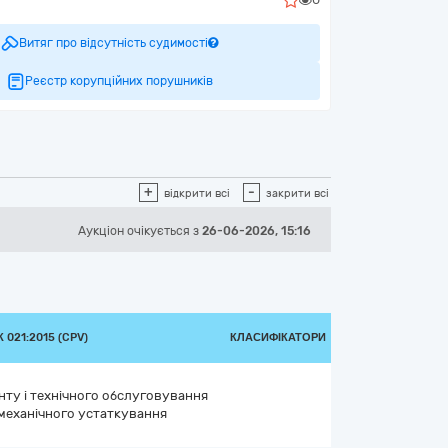
Витяг про відсутність судимості
Реєстр корупційних порушників
+
-
відкрити всі
закрити всі
Аукціон
очікується
з
26-06-2026, 15:16
021:2015 (CPV)
КЛАСИФІКАТОРИ
нту і технічного обслуговування
 механічного устаткування