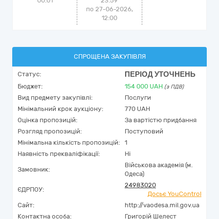
00:01
23:59
по 27-06-2026,
12:00
СПРОЩЕНА ЗАКУПІВЛЯ
ПЕРІОД УТОЧНЕНЬ
Статус:
Бюджет:
154 000
UAH
(з ПДВ)
Вид предмету закупівлі:
Послуги
Мінімальний крок аукціону:
770 UAH
Оцінка пропозицій:
За вартістю придбання
Розгляд пропозицій:
Поступовий
Мінімальна кількість пропозицій:
1
Наявність прекваліфікації:
Ні
Військова академія (м.
Замовник:
Одеса)
24983020
ЄДРПОУ:
Досьє YouControl
Сайт:
http://vaodesa.mil.gov.ua
Контактна особа:
Григорій Шелест