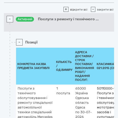
+
-
відкрити всі
закрити всі
-
Послуги з ремонту і технічного
...
Активний
-
Позиції
АДРЕСА
ДОСТАВКИ /
СТРОК
КІЛЬКІСТЬ
КОНКРЕТНА НАЗВА
ПОСТАВКИ/
КЛАСИФІКАТО
/
ПРЕДМЕТА ЗАКУПІВЛІ
ВИКОНАННЯ
021:2015 (CPV)
ОД.ВИМІРУ
РОБІТ/
НАДАННЯ
ПОСЛУГ:
Послуги з
1
65000
50110000-9
технічного
послуга
Україна
Послуги з р
обслуговування і
Одеська
і технічного
ремонту спеціальної
область
обслуговув
автомобільної
Одеса
мототрансп
техніки спеціальний
по 30-07-
засобів і
автомобіль Mercedes
2026
супутнього