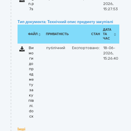
n.p
2026,
7s
15:27:53
Тип документа: Технічний опис предмету закупівлі
ДАТА
ФАЙЛ
ПРИВАТНІСТЬ
СТАН
ТА
ЧАС
Ви
публічний
Експортовано:
18-06-
мо
2026,
ги
15:26:40
до
пр
ед
ме
ту
за
ку
пів
лі.
do
cx
Інші