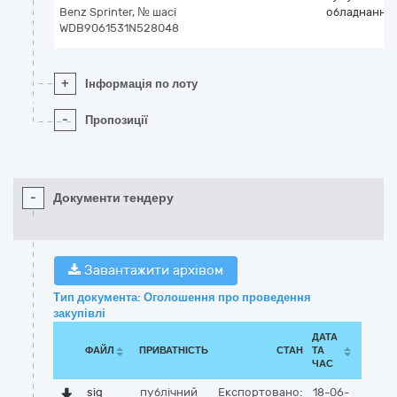
Benz Sprinter, № шасі
обладнання
WDB9061531N528048
+
Інформація по лоту
-
Пропозиції
-
Документи тендеру
Завантажити архівом
Тип документа: Оголошення про проведення
закупівлі
ДАТА
ФАЙЛ
ПРИВАТНІСТЬ
СТАН
ТА
ЧАС
sig
публічний
Експортовано:
18-06-