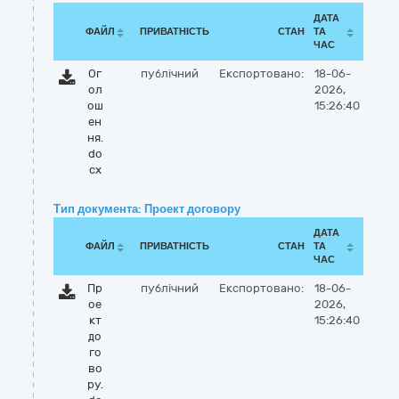
ДАТА
ФАЙЛ
ПРИВАТНІСТЬ
СТАН
ТА
ЧАС
Ог
публічний
Експортовано:
18-06-
ол
2026,
ош
15:26:40
ен
ня.
do
cx
Тип документа: Проект договору
ДАТА
ФАЙЛ
ПРИВАТНІСТЬ
СТАН
ТА
ЧАС
Пр
публічний
Експортовано:
18-06-
ое
2026,
кт
15:26:40
до
го
во
ру.