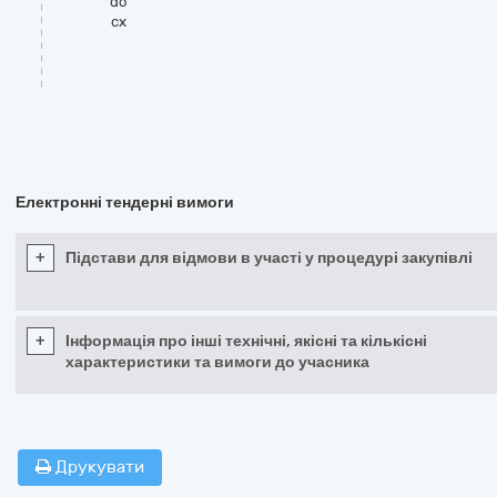
do
cx
Електронні тендерні вимоги
+
Підстави для відмови в участі у процедурі закупівлі
+
Інформація про інші технічні, якісні та кількісні
характеристики та вимоги до учасника
Друкувати