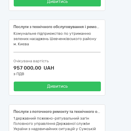
Дивитись
Послуги з технічного обслуговування і ремонту автомобільного транспорту
Комунальне підприємство по утриманню
зелених насаджень Шевченківського району
м. Києва
Очікувана вартість
957 000,00 UAH
з ПДВ
Дивитись
Послуги з поточного ремонту та технічного обслуговування автомобіля SSANG YONG KYRON № шасі KPTS0A1KS5PO14886 р.в. 2007
1 державний пожежно-рятувальний загін
Головного управління Державної служби
України з надзвичайних ситуацій у Сумській