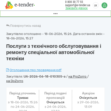
0 800 30 77 55
support@e-tender.ua
UK
Замовити дзвінок
Повернутись назад
Закупівлю оголошено - 18-06-2026, 15:26. Дата останніх змін -
18-06-2026, 15:27
Послуги з технічного обслуговування і
ремонту спеціальної автомобільної
техніки
Оголошення про проведення.pdf
Закупівля:
UA-2026-06-18-010305-a
/
на ProZorro
/
на DoZorro
Період уточнень
Період подачі
Аукціон
Триває
пропозицій
Очікується
з 18-06-2026, 15:26
Очікується
з
29-06-2026,
по 24-06-2026,
з 24-06-2026,
13:09