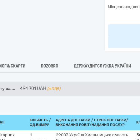
Місцезнаходжен
МОГИ/СКАРГИ
DOZORRO
ДЕРЖАУДИТСЛУЖБА УКРАЇНИ
ту са
...
494 701
UAH
(з ПДВ)
КІЛЬКІСТЬ /
АДРЕСА ДОСТАВКИ /
СТРОК ПОСТАВКИ/
ВЛІ
К
ОД.ВИМІРУ
ВИКОНАННЯ РОБІТ/НАДАННЯ ПОСЛУГ:
ітарних
1
29003
Україна
Хмельницька область
5