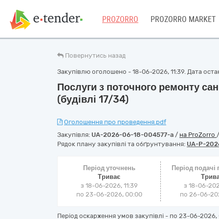
PROZORRO
PROZORRO MARKET
Повернутись назад
Закупівлю оголошено - 18-06-2026, 11:39. Дата остан
Послуги з поточного ремонту сан
(будівлі 17/34)
Оголошення про проведення.pdf
Закупівля:
UA-2026-06-18-004577-a
/
на ProZorro
Рядок плану закупівлі та обґрунтування:
UA-P-202
Період уточнень
Період подачі
Триває
Трив
з 18-06-2026, 11:39
з 18-06-202
по 23-06-2026, 00:00
по 26-06-202
Період оскарження умов закупівлі - по
23-06-2026, 