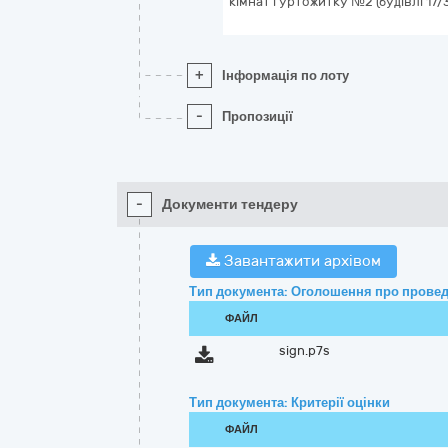
кімнат гуртожитку №2 (будівлі 17/
+
Інформація по лоту
-
Пропозиції
-
Документи тендеру
Завантажити архівом
Тип документа: Оголошення про провед
ФАЙЛ
sign.p7s
Тип документа: Критерії оцінки
ФАЙЛ