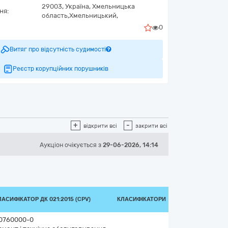
29003,
Україна
,
Хмельницька
ня:
область,
Хмельницький,
0
Витяг про відсутність судимості
Реєстр корупційних порушників
+
-
відкрити всі
закрити всі
Аукціон
очікується
з
29-06-2026, 14:14
ЛАСИФІКАТОР ДК 021:2015 (CPV)
КЛАСИФІКАТОРИ
0760000-0