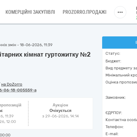
КОМЕРЦІЙНІ ЗАКУПІВЛІ
PROZORRO.ПРОДАЖІ
ніх змін - 18-06-2026, 11:39
ітарних кімнат гуртожитку №2
Статус:
Бюджет:
Вид предмету за
Мінімальний кро
Оцінка пропозиц
/
на DoZorro
6-06-18-005559-a
Замовник:
 пропозицій
Аукціон
ає
Очікується
ЄДРПОУ:
6, 11:39
з
29-06-2026, 14:14
Контактна особ
6, 12:00
Телефон:
E-mail:
00:00