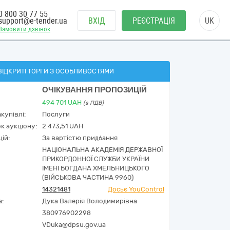
0 800 30 77 55
support@e-tender.ua
ВХІД
РЕЄСТРАЦІЯ
UK
Замовити дзвінок
ВІДКРИТІ ТОРГИ З ОСОБЛИВОСТЯМИ
ОЧІКУВАННЯ ПРОПОЗИЦІЙ
494 701
UAH
(з ПДВ)
купівлі:
Послуги
к аукціону:
2 473,51 UAH
ій:
За вартістю придбання
НАЦІОНАЛЬНА АКАДЕМІЯ ДЕРЖАВНОЇ
ПРИКОРДОННОЇ СЛУЖБИ УКРАЇНИ
ІМЕНІ БОГДАНА ХМЕЛЬНИЦЬКОГО
(ВІЙСЬКОВА ЧАСТИНА 9960)
14321481
Досьє YouControl
а:
Дука Валерія Володимирівна
380976902298
VDuka@dpsu.gov.ua