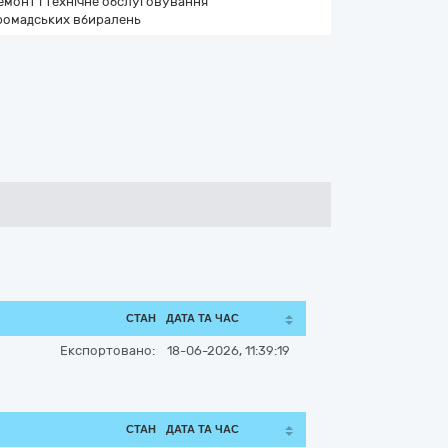
емонт і технічне обслуговування
ромадських вбиралень
СТАН
ДАТА ТА ЧАС
Експортовано:
18-06-2026, 11:39:19
СТАН
ДАТА ТА ЧАС