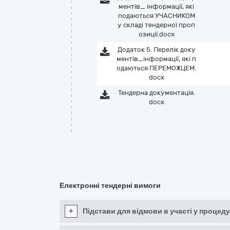
ментів_ інформації, які
подаються УЧАСНИКОМ
у складі тендерної проп
озиції.docx
Додаток 5. Перелік доку
ментів_інформації, які п
одаються ПЕРЕМОЖЦЕМ.
docx
Тендерна документація.
docx
Електронні тендерні вимоги
+
Підстави для відмови в участі у процеду