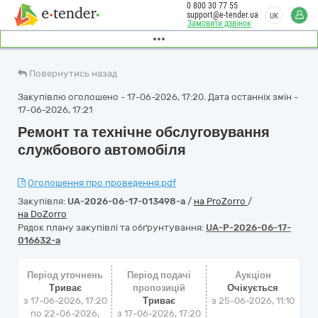
0 800 30 77 55
support@e-tender.ua
UK
Замовити дзвінок
Повернутись назад
Закупівлю оголошено - 17-06-2026, 17:20. Дата останніх змін -
17-06-2026, 17:21
Ремонт та технічне обслуговування
службового автомобіля
Оголошення про проведення.pdf
Закупівля:
UA-2026-06-17-013498-a
/
на ProZorro
/
на DoZorro
Рядок плану закупівлі та обґрунтування:
UA-P-2026-06-17-
016632-a
Період уточнень
Період подачі
Аукціон
Триває
пропозицій
Очікується
з 17-06-2026, 17:20
Триває
з
25-06-2026, 11:10
по 22-06-2026,
з 17-06-2026, 17:20