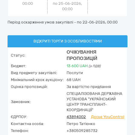
00:00
по 25-06-2026,
00:00
Період оскарження умов закупівлі - по
22-06-2026, 00:00
ВІДКРИТІ ТОРГИ З ОСОБЛИВОСТЯМИ
ОЧІКУВАННЯ
Статус:
ПРОПОЗИЦІЙ
Бюджет:
13 600
UAH
(з ПДВ)
Вид предмету закупівлі:
Послуги
Мінімальний крок аукціону:
68 UAH
Оцінка пропозицій:
За вартістю придбання
СПЕЦІАЛІЗОВАНА ДЕРЖАВНА
УСТАНОВА "УКРАЇНСЬКИЙ
Замовник:
ЦЕНТР ТРАНСПЛАНТ-
КООРДИНАЦІЇ"
ЄДРПОУ:
43894002
Досьє YouControl
Контактна особа:
Петро Татієнко
Телефон:
+380509285732