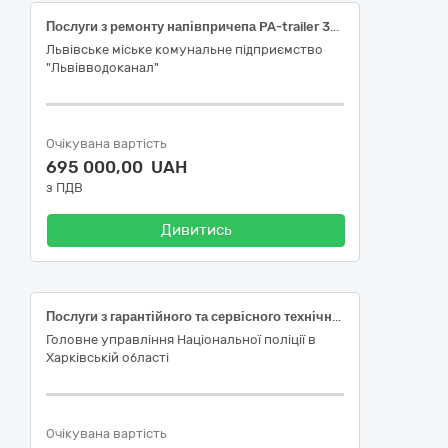
Послуги з ремонту напівпричепа PA-trailer 30-2
Львівське міське комунальне підприємство
"Львівводоканал"
Очікувана вартість
695 000,00 UAH
з ПДВ
Дивитись
Послуги з гарантійного та сервісного технічного обслуговування автомобілів марки MAN
Головне управління Національної поліції в
Харківській області
Очікувана вартість