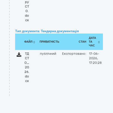
ру
СТ
О.
do
cx
Тип документа: Тендерна документація
ДАТА
ФАЙЛ
ПРИВАТНІСТЬ
СТАН
ТА
ЧАС
ТД
публічний
Експортовано:
17-06-
СТ
2026,
О_
17:20:28
20
26.
do
cx