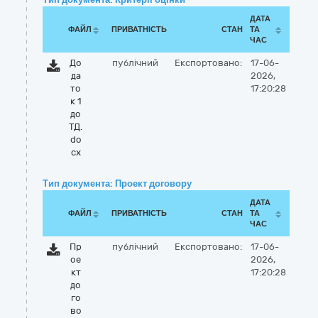
ДАТА
ФАЙЛ
ПРИВАТНІСТЬ
СТАН
ТА
ЧАС
До
публічний
Експортовано:
17-06-
да
2026,
то
17:20:28
к 1
до
ТД.
do
cx
Тип документа: Проект договору
ДАТА
ФАЙЛ
ПРИВАТНІСТЬ
СТАН
ТА
ЧАС
Пр
публічний
Експортовано:
17-06-
ое
2026,
кт
17:20:28
до
го
во