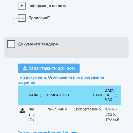
+
Інформація по лоту
-
Пропозиції
-
Документи тендеру
Завантажити архівом
Тип документа: Оголошення про проведення
закупівлі
ДАТА
ФАЙЛ
ПРИВАТНІСТЬ
СТАН
ТА
ЧАС
sig
публічний
Експортовано:
17-06-
n.p
2026,
7s
17:21:45
Тип документа: Критерії оцінки