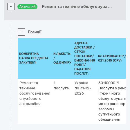
-
Ремонт та технічне обслуговува
...
Активний
-
Позиції
АДРЕСА
ДОСТАВКИ /
СТРОК
КОНКРЕТНА
КІЛЬКІСТЬ
ПОСТАВКИ/
КЛАСИФІКАТОР ДК
НАЗВА ПРЕДМЕТА
/
ВИКОНАННЯ
021:2015 (CPV)
ЗАКУПІВЛІ
ОД.ВИМІРУ
РОБІТ/
НАДАННЯ
ПОСЛУГ:
Ремонт та
1
Україна
50110000-9
технічне
послуга
по 31-12-
Послуги з ремон
обслуговування
2026
і технічного
службового
обслуговування
автомобіля
мототранспортн
засобів і
супутнього
обладнання