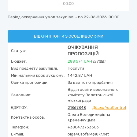
00:00
Період оскарження умов закупівлі - по
22-06-2026, 00:00
ВІДКРИТІ ТОРГИ З ОСОБЛИВОСТЯМИ
ОЧІКУВАННЯ
Статус:
ПРОПОЗИЦІЙ
Бюджет:
288 574
UAH
(з ПДВ)
Вид предмету закупівлі:
Послуги
Мінімальний крок аукціону:
1 442,87 UAH
Оцінка пропозицій:
За вартістю придбання
Відділ освіти виконавчого
Замовник:
комітету Золотоніської
міської ради
ЄДРПОУ:
21367348
Досьє YouControl
Ольга Володимирівна
Контактна особа:
Кременчуцька
Телефон:
+380473753303
E-mail:
olga40sofa14@ukr.net