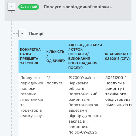
-
Послуги з періодичної повірки
...
Активний
-
Позиції
АДРЕСА ДОСТАВКИ
КОНКРЕТНА
/
СТРОК
КІЛЬКІСТЬ
НАЗВА
ПОСТАВКИ/
КЛАСИФІКАТОР Д
/
ПРЕДМЕТА
ВИКОНАННЯ
021:2015 (CPV)
ОД.ВИМІРУ
ЗАКУПІВЛІ
РОБІТ/НАДАННЯ
ПОСЛУГ:
Послуги з
12
19700
Україна
50411200-1
періодичної
послуга
Черкаська
Послуги з
повірки
область
ремонту і
газових
Золотоніський
технічного
лічильників
район та м.
обслуговуванн
та
Золотоноша
за
лічильників газ
коректорів
адресами
обліку газу
підпорядкованих
закладів
замовника
по 30-09-2026