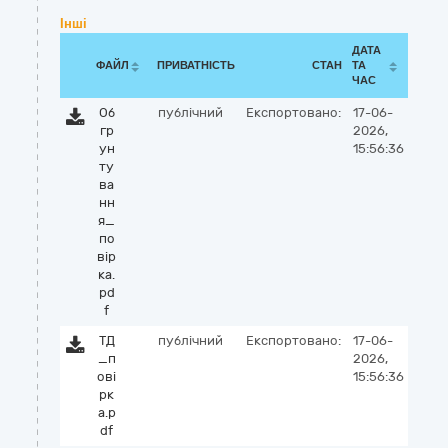
Інші
ДАТА
ФАЙЛ
ПРИВАТНІСТЬ
СТАН
ТА
ЧАС
Об
публічний
Експортовано:
17-06-
гр
2026,
ун
15:56:36
ту
ва
нн
я_
по
вір
ка.
pd
f
ТД
публічний
Експортовано:
17-06-
_п
2026,
ові
15:56:36
рк
а.p
df