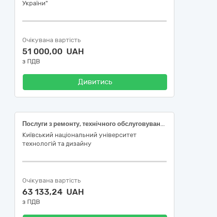
України"
Очікувана вартість
51 000,00 UAH
з ПДВ
Дивитись
Послуги з ремонту, технічного обслуговування із забезпечення повірки теплолічильників
Київський національний університет
технологій та дизайну
Очікувана вартість
63 133,24 UAH
з ПДВ