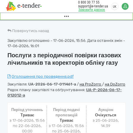
0 800 30 77 55
support@e-tender.ua
UK
Замовити дзвінок
Повернутись назад
Закупівлю оголошено - 17-06-2026, 15:56. Дата останніх змін -
17-06-2026, 16:01
Послуги з періодичної повірки газових
лічильників та коректорів обліку газу
Оголошення про проведення.pdf
Закупівля:
UA-2026-06-17-011461-a
/
на ProZorro
/
на DoZorro
Рядок плану закупівлі та обґрунтування:
UA-P-2026-06-17-
012012-a
Період уточнень
Період подачі
Аукціон
Триває
пропозицій
Очікується
з 17-06-2026, 15:56
Триває
з
25-06-2026,
по 22-06-2026,
з 17-06-2026, 15:56
14:39
00:00
по 25-06-2026,