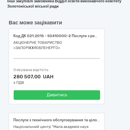
Інші закупівлі замовника Відділ освіти виконавчого комітету
Золотоніської міської ради
Вас може зацікавити
Код ДК 021:2015 - 50410000-2 Послуги з ремонту і технічного обслуговування вимірювальних, випробувальних і контрольних приладів (технічне обслуговування вогнегасників)
АКЦІОНЕРНЕ ТОВАРИСТВО
«ЗАПОРІЖЖЯОБЛЕНЕРГО»
Очікувана вартість
280 507,00 UAH
з ПДВ
Дивитись
Послуги з технічного обслуговування та цілодобового спостереження обладнання систем пожежної сигналізації за адресою: м. Київ, Кловський узвіз, 8; 50410000-2 Послуги з ремонту і технічного обслуговування вимірювальних, випробувальних і контрольних приладів (50413200-5 Послуги з ремонту і технічного обслуговування протипожежного обладнання) за кодом ДК 021:2015 «Єдиний закупівельний словник»
Національний центр "Мала академія наук