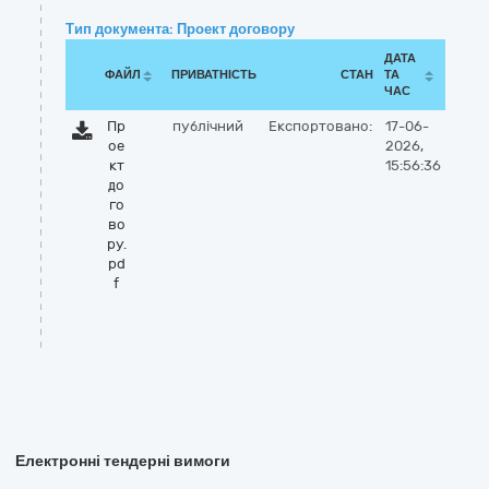
Тип документа: Проект договору
ДАТА
ФАЙЛ
ПРИВАТНІСТЬ
СТАН
ТА
ЧАС
Пр
публічний
Експортовано:
17-06-
ое
2026,
кт
15:56:36
до
го
во
ру.
pd
f
Електронні тендерні вимоги