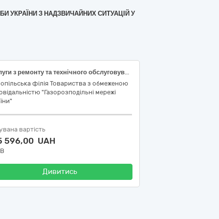
БИ УКРАЇНИ З НАДЗВИЧАЙНИХ СИТУАЦІЙ У
Послуги з ремонту та технічного обслуговування ГБО автомобілів
опільська філія Товариства з обмеженою
овідальністю "Газорозподільні мережі
їни"
увана вартість
5 596,00 UAH
ДВ
Дивитись