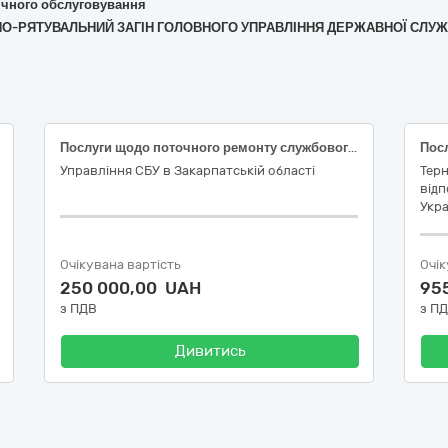
хнічного обслуговування
ЖНО-РЯТУВАЛЬНИЙ ЗАГІН ГОЛОВНОГО УПРАВЛІННЯ ДЕРЖАВНОЇ СЛУЖ
Послуги щодо поточного ремонту службового автотранспорту Управління в липні – грудні 2026 року
Управління СБУ в Закарпатській області
Терн
відп
Укра
Очікувана вартість
Очік
250 000,00 UAH
95
з ПДВ
з П
Дивитись