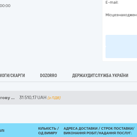
E-mail:
00:00
Місцезнаходжен
МОГИ/СКАРГИ
DOZORRO
ДЕРЖАУДИТСЛУЖБА УКРАЇНИ
угову
...
31 510,17
UAH
(з ПДВ)
КІЛЬКІСТЬ /
АДРЕСА ДОСТАВКИ /
СТРОК ПОСТАВКИ/
ВЛІ
ОД.ВИМІРУ
ВИКОНАННЯ РОБІТ/НАДАННЯ ПОСЛУГ: