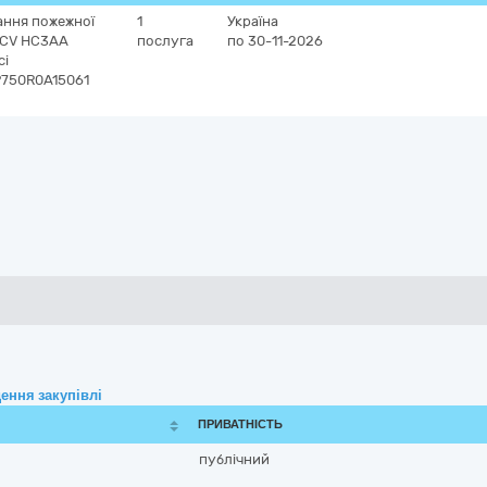
ання пожежної
1
Україна
MCV HC3АА
послуга
по 30-11-2026
сі
P750R0A15061
ення закупівлі
ПРИВАТНІСТЬ
публічний