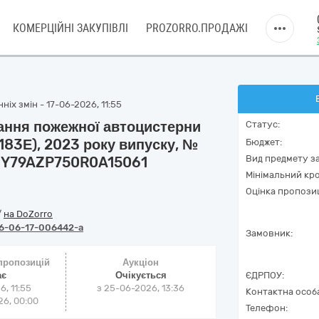
КОМЕРЦІЙНІ ЗАКУПІВЛІ
PROZORRO.ПРОДАЖІ
іх змін - 17-06-2026, 11:55
вання пожежної автоцистерни
Статус:
83Е), 2023 року випуску, №
Бюджет:
Вид предмету за
№ Y79AZP750R0A15061
Мінімальний кро
Оцінка пропозиц
/
на DoZorro
6-06-17-006442-a
Замовник:
 пропозицій
Аукціон
ає
Очікується
ЄДРПОУ:
6, 11:55
з
25-06-2026, 13:36
Контактна особ
6, 00:00
Телефон: