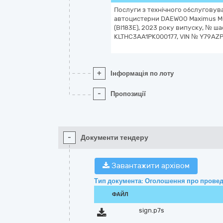
Послуги з технічного обслуговув
автоцистерни DAEWOO Maximus 
(ВІ183Е), 2023 року випуску, № ша
KLTHC3AA1PK000177, VIN № Y79AZ
+
Інформація по лоту
-
Пропозиції
-
Документи тендеру
Завантажити архівом
Тип документа: Оголошення про провед
ФАЙЛ
sign.p7s