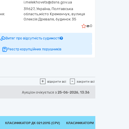
i.melekhovets@dsns.gov.ua
39627,
Україна
,
Полтавська
ня:
область,
місто Кременчук,
вулиця
Олексія Древаля, будинок 35
0
Витяг про відсутність судимості
Реєстр корупційних порушників
+
-
відкрити всі
закрити всі
Аукціон
очікується
з
25-06-2026, 13:36
КЛАСИФІКАТОР ДК 021:2015 (CPV)
КЛАСИФІКАТОРИ