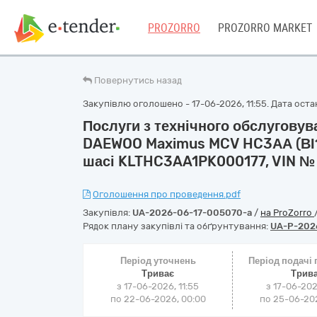
PROZORRO
PROZORRO MARKET
Повернутись назад
Закупівлю оголошено - 17-06-2026, 11:55. Дата останн
Послуги з технічного обслугову
DAEWOO Maximus MCV HC3АА (ВІ1
шасі KLTHC3AA1PK000177, VIN 
Оголошення про проведення.pdf
Закупівля:
UA-2026-06-17-005070-a
/
на ProZorro
Рядок плану закупівлі та обґрунтування:
UA-P-202
Період уточнень
Період подачі
Триває
Трив
з 17-06-2026, 11:55
з 17-06-202
по 22-06-2026, 00:00
по 25-06-202