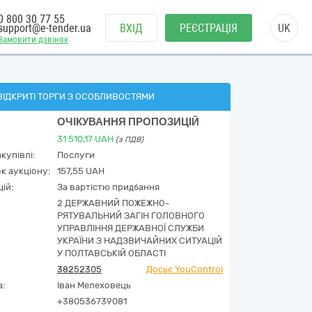
0 800 30 77 55
support@e-tender.ua
ВХІД
РЕЄСТРАЦІЯ
UK
Замовити дзвінок
ВІДКРИТІ ТОРГИ З ОСОБЛИВОСТЯМИ
ОЧІКУВАННЯ ПРОПОЗИЦІЙ
31 510,17
UAH
(з ПДВ)
купівлі:
Послуги
к аукціону:
157,55 UAH
ій:
За вартістю придбання
2 ДЕРЖАВНИЙ ПОЖЕЖНО-
РЯТУВАЛЬНИЙ ЗАГІН ГОЛОВНОГО
УПРАВЛІННЯ ДЕРЖАВНОЇ СЛУЖБИ
УКРАЇНИ З НАДЗВИЧАЙНИХ СИТУАЦІЙ
У ПОЛТАВСЬКІЙ ОБЛАСТІ
38252305
Досьє YouControl
а:
Іван Мелеховець
+380536739081