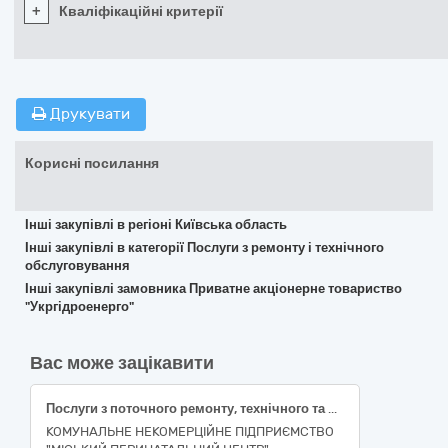
+
Кваліфікаційні критерії
Друкувати
Корисні посилання
Інші закупівлі в регіоні Київська область
Інші закупівлі в категорії Послуги з ремонту і технічного
обслуговування
Інші закупівлі замовника Приватне акціонерне товариство
"Укргідроенерго"
Вас може зацікавити
Послуги з поточного ремонту, технічного та міжсервісного обслуговування компресорного обладнання: компресор гвинтовий GARDNER DENVER ESM11-7.5 BA34746002; BA34746001; компресор гвинтовий GARDNER DENVER ESM 11-7,5 BA34746001; осушувач стисненого повітря DONALDSON MEDIPACK 0100SP 86325754/1; поршневий повітряний компресор CLR25-50T 333057
КОМУНАЛЬНЕ НЕКОМЕРЦІЙНЕ ПІДПРИЄМСТВО