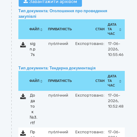
Завантажити архівом
Тип документа: Оголошення про проведення
закупівлі
ДАТА
ФАЙЛ
ПРИВАТНІСТЬ
СТАН
ТА
ЧАС
sig
публічний
Експортовано:
17-06-
n.p
2026,
7s
10:55:46
Тип документа: Тендерна документація
ДАТА
ФАЙЛ
ПРИВАТНІСТЬ
СТАН
ТА
ЧАС
До
публічний
Експортовано:
17-06-
да
2026,
то
10:52:48
к
№3.
rtf
Пр
публічний
Експортовано:
17-06-