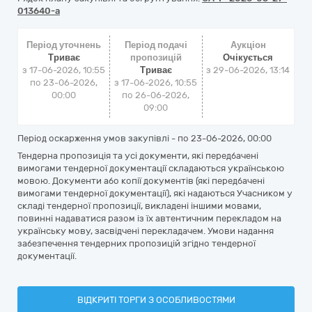
013640-a
Період уточнень
Період подачі
Аукціон
Триває
пропозицій
Очікується
з 17-06-2026, 10:55
Триває
з
29-06-2026, 13:14
по 23-06-2026,
з 17-06-2026, 10:55
00:00
по 26-06-2026,
09:00
Період оскарження умов закупівлі - по
23-06-2026, 00:00
Тендерна пропозиція та усі документи, які передбачені
вимогами тендерної документації складаються українською
мовою. Документи або копії документів (які передбачені
вимогами тендерної документації), які надаються Учасником у
складі тендерної пропозиції, викладені іншими мовами,
повинні надаватися разом із їх автентичним перекладом на
українську мову, засвідчені перекладачем. Умови надання
забезпечення тендерних пропозицій згідно тендерної
документації.
ВІДКРИТІ ТОРГИ З ОСОБЛИВОСТЯМИ