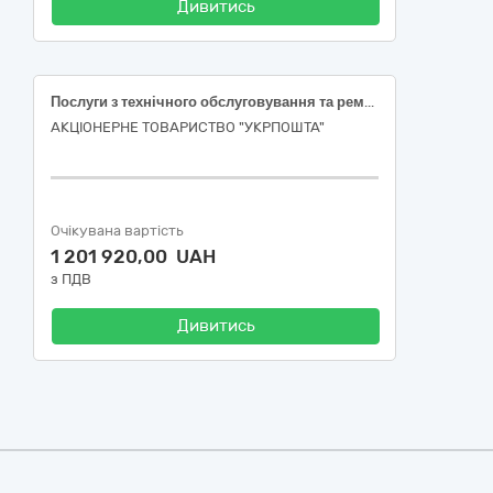
Дивитись
Послуги з технічного обслуговування та ремонту систем газопостачання об’єктів поштового зв’язку Чернівецької області
АКЦІОНЕРНЕ ТОВАРИСТВО "УКРПОШТА"
Очікувана вартість
1 201 920,00 UAH
з ПДВ
Дивитись