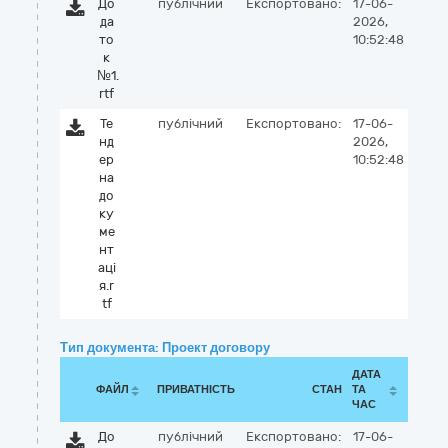
До
публічний
Експортовано:
17-06-
да
2026,
то
10:52:48
к
№1.
rtf
Те
публічний
Експортовано:
17-06-
нд
2026,
ер
10:52:48
на
до
ку
ме
нт
аці
я.r
tf
Тип документа: Проект договору
ДАТА
ФАЙЛ
ПРИВАТНІСТЬ
СТАН
ТА
ЧАС
До
публічний
Експортовано:
17-06-