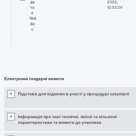
да
2026,
то
10:53:09
к
№4.
do
c
Електронні тендерні вимоги
+
Підстави для відмови в участі у процедурі закупівлі
+
Інформація про інші технічні, якісні та кількісні
характеристики та вимоги до учасника