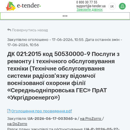
0 800 30 77 55
support@e-tender.ua
UK
Замовити дзвінок
Повернутись назад
Закупівлю оголошено - 17-06-2026, 10:55. Дата останніх змін -
17-06-2026, 10:56
ДК 021:2015 код 50530000-9 Послуги з
ремонту і технічного обслуговування
техніки (Технічне обслуговування
системи радіозв'язку відомчої
воєнізованої охорони філії
«Середньодніпровська ГЕС» ПрАТ
«Укргідроенерго»)
Оголошення про проведення.pdf
Закупівля:
UA-2026-06-17-003065-a
/
на ProZorro
/
на DoZorro
Рядок плану закупівлі та обґрунтування:
UA-P-2026-05-27-