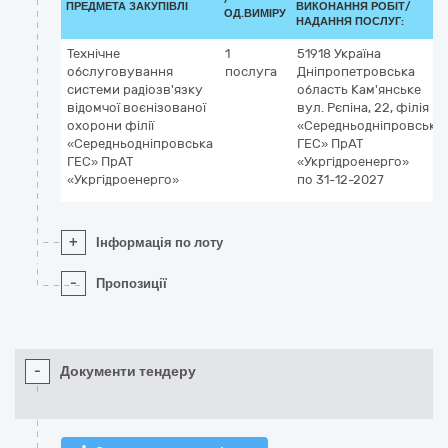
ПРЕДМЕТА ЗАКУПІВЛІ
ВИКОНАННЯ РОБІТ/
ОД.ВИМІРУ
НАДАННЯ ПОСЛУГ:
Технічне
1
51918
Україна
обслуговування
послуга
Дніпропетровська
системи радіозв'язку
область
Кам'янське
відомчої воєнізованої
вул. Рєпіна, 22, філія
охорони філії
«Середньодніпровська
«Середньодніпровська
ГЕС» ПрАТ
ГЕС» ПрАТ
«Укргідроенерго»
«Укргідроенерго»
по 31-12-2027
+
Інформація по лоту
-
Пропозиції
-
Документи тендеру