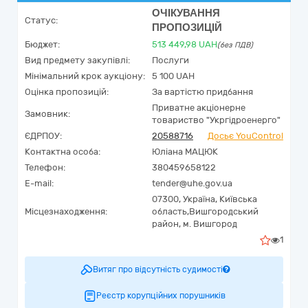
ОЧІКУВАННЯ
Статус:
ПРОПОЗИЦІЙ
Бюджет:
513 449,98
UAH
(без ПДВ)
Вид предмету закупівлі:
Послуги
Мінімальний крок аукціону:
5 100 UAH
Оцінка пропозицій:
За вартістю придбання
Приватне акціонерне
Замовник:
товариство "Укргідроенерго"
ЄДРПОУ:
20588716
Досьє YouControl
Контактна особа:
Юліана МАЦЮК
Телефон:
380459658122
E-mail:
tender@uhe.gov.ua
07300,
Україна
,
Київська
Місцезнаходження:
область,
Вишгородський
район,
м. Вишгород
1
Витяг про відсутність судимості
Реєстр корупційних порушників