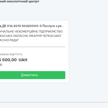
чний онкологічний центр»
"(Код ДК 016:2015 50420000-5 Послуги з ремонту і технічного обслуговування медичного та хірургічного обладнання (ЛОТ 1 Послуги з поточного ремонту обладнання: Відеогастроскоп Pentax EG27-i10 (серійний номер: A110942)) (ЛОТ 2 Послуги з технічного обслуговування обладнання: Процесор Pentax EPK-i7010 (серійний номер: E720505))"
УНАЛЬНЕ НЕКОМЕРЦІЙНЕ ПІДПРИЄМСТВО
РКАСЬКА ОБЛАСНА ЛІКАРНЯ ЧЕРКАСЬКОЇ
АСНОЇ РАДИ”
увана вартість
5 500,00 UAH
ДВ
Дивитись