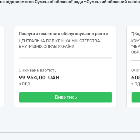
йне підприємство Сумської обласної ради «Сумський обласний кліні
Послуги з технічного обслуговування рентгенівського медобладнання – 3 найменування
ЦЕНТРАЛЬНА ПОЛІКЛІНІКА МІНІСТЕРСТВА
КОМ
ВНУТРІШНІХ СПРАВ УКРАЇНИ
“ЧЕ
ОБЛ
Очікувана вартість
Очік
99 954,00 UAH
60
з ПДВ
з П
Дивитись