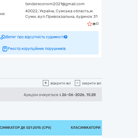
tendereconom2021@gmail.com
40022,
Україна
,
Сумська область,
м.
ня:
Суми,
вул.Привокзальна, будинок 31
0
Витяг про відсутність судимості
Реєстр корупційних порушників
+
-
відкрити всі
закрити всі
Аукціон
очікується
з
26-06-2026, 15:28
СИФІКАТОР ДК 021:2015 (CPV)
КЛАСИФІКАТОРИ