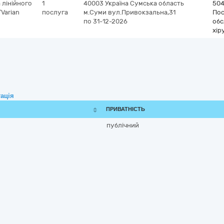
 лінійного
1
40003
Україна
Сумська область
50
“Varian
послуга
м.Суми
вул.Привокзальна,31
Пос
по 31-12-2026
обс
хір
ація
ПРИВАТНІСТЬ
публічний