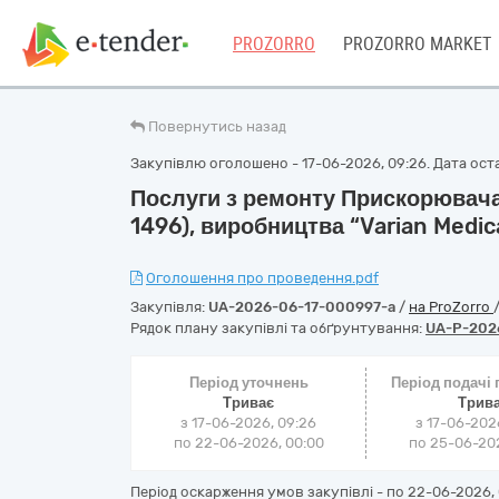
PROZORRO
PROZORRO MARKET
Повернутись назад
Закупівлю оголошено - 17-06-2026, 09:26. Дата оста
Послуги з ремонту Прискорювача 
1496), виробництва “Varian Medi
Оголошення про проведення.pdf
Закупівля:
UA-2026-06-17-000997-a
/
на ProZorro
Рядок плану закупівлі та обґрунтування:
UA-P-202
Період уточнень
Період подачі
Триває
Трив
з 17-06-2026, 09:26
з 17-06-202
по 22-06-2026, 00:00
по 25-06-202
Період оскарження умов закупівлі - по
22-06-2026, 