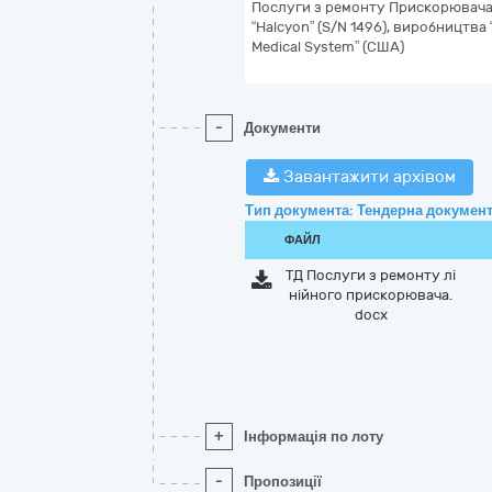
Послуги з ремонту Прискорювача
“Halcyon” (S/N 1496), виробництва 
Medical System” (США)
-
Документи
Завантажити архівом
Тип документа: Тендерна документ
ФАЙЛ
ТД Послуги з ремонту лі
нійного прискорювача.
docx
+
Інформація по лоту
-
Пропозиції