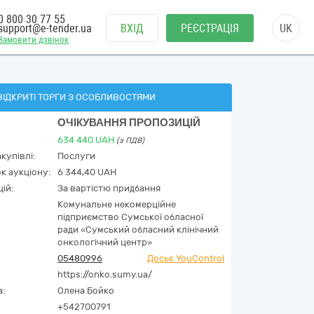
0 800 30 77 55
support@e-tender.ua
ВХІД
РЕЄСТРАЦІЯ
UK
Замовити дзвінок
ВІДКРИТІ ТОРГИ З ОСОБЛИВОСТЯМИ
ОЧІКУВАННЯ ПРОПОЗИЦІЙ
634 440
UAH
(з ПДВ)
купівлі:
Послуги
к аукціону:
6 344,40 UAH
ій:
За вартістю придбання
Комунальне некомерційне
підприємство Сумської обласної
ради «Сумський обласний клінічний
онкологічний центр»
05480996
Досьє YouControl
https://onko.sumy.ua/
а:
Олена Бойко
+542700791