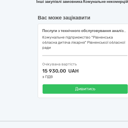
Інші закупівлі замовника Комунальне некомерці
Вас може зацікавити
Послуги з технічного обслуговування аналізатора електролітів EL-5
Комунальне підприємство "Рівненська
обласна дитяча лікарня" Рівненської обласної
ради
Очікувана вартість
15 930,00 UAH
з ПДВ
Дивитись