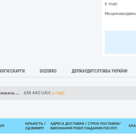
E-mail:
Місцезнаходжен
МОГИ/СКАРГИ
DOZORRO
ДЕРЖАУДИТСЛУЖБА УКРАЇНИ
орювача
...
634 440
UAH
(з ПДВ)
КІЛЬКІСТЬ /
АДРЕСА ДОСТАВКИ /
СТРОК ПОСТАВКИ/
ВЛІ
КЛА
ОД.ВИМІРУ
ВИКОНАННЯ РОБІТ/НАДАННЯ ПОСЛУГ: