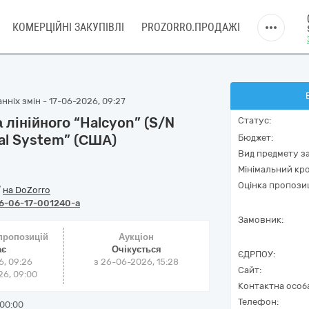
КОМЕРЦІЙНІ ЗАКУПІВЛІ
PROZORRO.ПРОДАЖІ
нніх змін - 17-06-2026, 09:27
лінійного “Halcyon” (S/N
Статус:
cal System” (США)
Бюджет:
Вид предмету за
Мінімальний кро
Оцінка пропозиц
/
на DoZorro
6-06-17-001240-a
Замовник:
 пропозицій
Аукціон
ає
Очікується
ЄДРПОУ:
6, 09:26
з
26-06-2026, 15:28
Сайт:
6, 09:00
Контактна особ
Телефон:
00:00