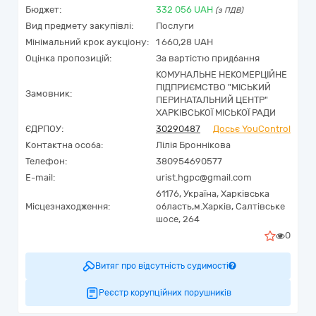
Бюджет:
332 056
UAH
(з ПДВ)
Вид предмету закупівлі:
Послуги
Мінімальний крок аукціону:
1 660,28 UAH
Оцінка пропозицій:
За вартістю придбання
КОМУНАЛЬНЕ НЕКОМЕРЦІЙНЕ
ПІДПРИЄМСТВО "МІСЬКИЙ
Замовник:
ПЕРИНАТАЛЬНИЙ ЦЕНТР"
ХАРКІВСЬКОЇ МІСЬКОЇ РАДИ
ЄДРПОУ:
30290487
Досьє YouControl
Контактна особа:
Лілія Броннікова
Телефон:
380954690577
E-mail:
urist.hgpc@gmail.com
61176,
Україна
,
Харківська
Місцезнаходження:
область,
м.Харків,
Салтівське
шосе, 264
0
Витяг про відсутність судимості
Реєстр корупційних порушників