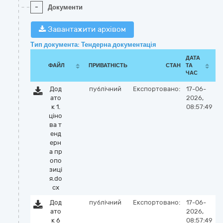
-
Документи
Завантажити архівом
Тип документа: Тендерна документація
ДАТА
ФАЙЛ
ПРИВАТНІСТЬ
СТАН
ТА
ЧАС
Дод
публічний
Експортовано:
17-06-
ато
2026,
к 1.
08:57:49
ціно
ва т
енд
ерн
а пр
опо
зиці
я.do
cx
Дод
публічний
Експортовано:
17-06-
ато
2026,
к 6
08:57:49