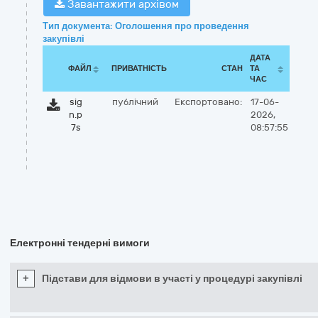
Завантажити архівом
Тип документа: Оголошення про проведення
закупівлі
ДАТА
ФАЙЛ
ПРИВАТНІСТЬ
СТАН
ТА
ЧАС
sig
публічний
Експортовано:
17-06-
n.p
2026,
7s
08:57:55
Електронні тендерні вимоги
+
Підстави для відмови в участі у процедурі закупівлі