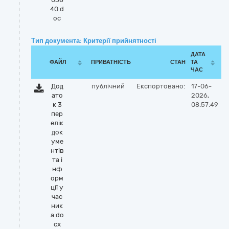
40.d
oc
Тип документа: Критерії прийнятності
ДАТА
ФАЙЛ
ПРИВАТНІСТЬ
СТАН
ТА
ЧАС
Дод
публічний
Експортовано:
17-06-
ато
2026,
к 3
08:57:49
пер
елік
док
уме
нтів
та і
нф
орм
ції у
час
ник
а.do
cx