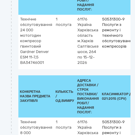
РОБІТ/
НАДАННЯ
ПОСЛУГ:
Технічне
1
61176
50531300-9
обслуговування
послуга
Україна
Послуги з
24 000
Харківська
ремонту і
мотогодин
область
технічного
компресор
м.Харків
обслуговування
гвинтовий
Салтівське
компресорів
Gardner Denver
шосе, 264
ESM 11-7,5
по 15-12-
BA34746001
2026
АДРЕСА
ДОСТАВКИ /
СТРОК
КОНКРЕТНА
КІЛЬКІСТЬ
ПОСТАВКИ/
КЛАСИФІКАТОР ДК
НАЗВА ПРЕДМЕТА
/
ВИКОНАННЯ
021:2015 (CPV)
ЗАКУПІВЛІ
ОД.ВИМІРУ
РОБІТ/
НАДАННЯ
ПОСЛУГ:
Технічне
1
61176
50531300-9
обслуговування
послуга
Україна
Послуги з
8 000
Харківська
ремонту і