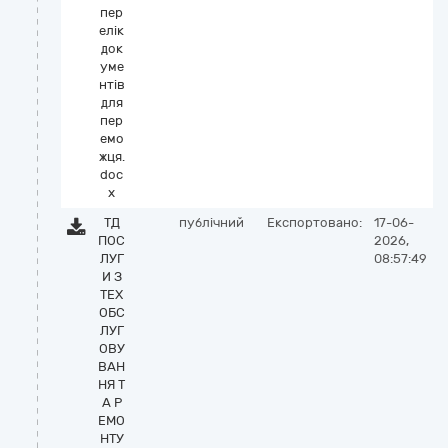
пер
елік
док
уме
нтів
для
пер
емо
жця.
doc
x
ТД
публічний
Експортовано:
17-06-
ПОС
2026,
ЛУГ
08:57:49
И З
ТЕХ
ОБС
ЛУГ
ОВУ
ВАН
НЯ Т
А Р
ЕМО
НТУ