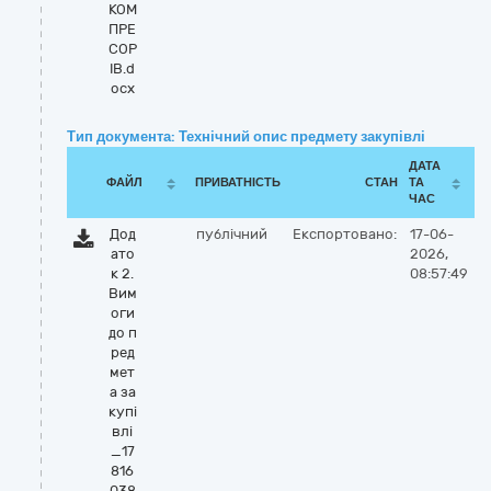
КОМ
ПРЕ
СОР
ІВ.d
ocx
Тип документа: Технічний опис предмету закупівлі
ДАТА
ФАЙЛ
ПРИВАТНІСТЬ
СТАН
ТА
ЧАС
Дод
публічний
Експортовано:
17-06-
ато
2026,
к 2.
08:57:49
Вим
оги
до п
ред
мет
а за
купі
влі
_17
816
038