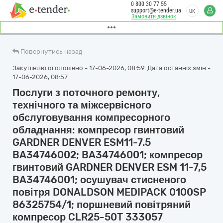
0 800 30 77 55
support@e-tender.ua
UK
Замовити дзвінок
Повернутись назад
Закупівлю оголошено - 17-06-2026, 08:59. Дата останніх змін -
17-06-2026, 08:57
Послуги з поточного ремонту,
технічного та міжсервісного
обслуговування компресорного
обладнання: компресор гвинтовий
GARDNER DENVER ESM11-7.5
BA34746002; BA34746001; компресор
гвинтовий GARDNER DENVER ESM 11-7,5
BA34746001; осушувач стисненого
повітря DONALDSON MEDIPACK 0100SP
86325754/1; поршневий повітряний
компресор CLR25-50T 333057