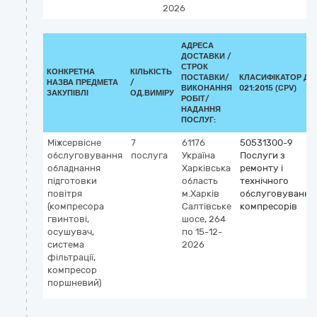
2026
АДРЕСА
ДОСТАВКИ /
СТРОК
КОНКРЕТНА
КІЛЬКІСТЬ
ПОСТАВКИ/
КЛАСИФІКАТОР ДК
НАЗВА ПРЕДМЕТА
/
ВИКОНАННЯ
021:2015 (CPV)
ЗАКУПІВЛІ
ОД.ВИМІРУ
РОБІТ/
НАДАННЯ
ПОСЛУГ:
Міжсервісне
7
61176
50531300-9
обслуговування
послуга
Україна
Послуги з
обладнання
Харківська
ремонту і
підготовки
область
технічного
повітря
м.Харків
обслуговування
(компресора
Салтівське
компресорів
гвинтові,
шосе, 264
осушувач,
по 15-12-
система
2026
фільтрації,
компресор
поршневий)