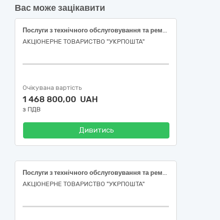
Вас може зацікавити
Послуги з технічного обслуговування та ремонту систем газопостачання об’єктів поштового зв’язку Дніпропетровської області
АКЦІОНЕРНЕ ТОВАРИСТВО "УКРПОШТА"
Очікувана вартість
1 468 800,00 UAH
з ПДВ
Дивитись
Послуги з технічного обслуговування та ремонту систем газопостачання об’єктів поштового зв’язку Чернівецької області
АКЦІОНЕРНЕ ТОВАРИСТВО "УКРПОШТА"