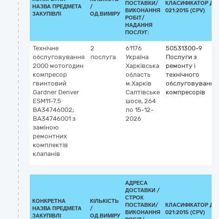
ПОСТАВКИ/
КЛАСИФІКАТОР ДК
НАЗВА ПРЕДМЕТА
/
ВИКОНАННЯ
021:2015 (CPV)
ЗАКУПІВЛІ
ОД.ВИМІРУ
РОБІТ/
НАДАННЯ
ПОСЛУГ:
Технічне
2
61176
50531300-9
обслуговування
послуга
Україна
Послуги з
2000 мотогодин
Харківська
ремонту і
компресор
область
технічного
гвинтовий
м.Харків
обслуговування
Gardner Denver
Салтівське
компресорів
ESM11-7.5
шосе, 264
BA34746002;
по 15-12-
BA34746001 з
2026
заміною
ремонтних
комплектів
клапанів
АДРЕСА
ДОСТАВКИ /
СТРОК
КОНКРЕТНА
КІЛЬКІСТЬ
ПОСТАВКИ/
КЛАСИФІКАТОР ДК
НАЗВА ПРЕДМЕТА
/
ВИКОНАННЯ
021:2015 (CPV)
ЗАКУПІВЛІ
ОД.ВИМІРУ