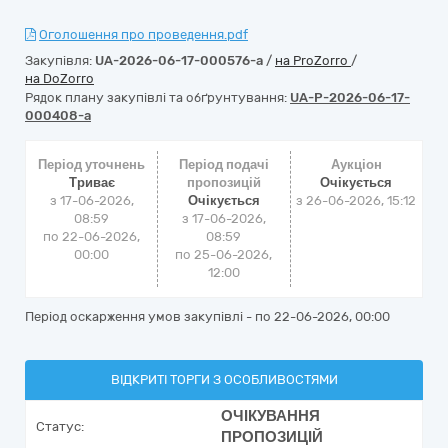
Оголошення про проведення.pdf
Закупівля:
UA-2026-06-17-000576-a
/
на ProZorro
/
на DoZorro
Рядок плану закупівлі та обґрунтування:
UA-P-2026-06-17-
000408-a
Період уточнень
Період подачі
Аукціон
Триває
пропозицій
Очікується
з 17-06-2026,
Очікується
з
26-06-2026, 15:12
08:59
з 17-06-2026,
по 22-06-2026,
08:59
00:00
по 25-06-2026,
12:00
Період оскарження умов закупівлі - по
22-06-2026, 00:00
ВІДКРИТІ ТОРГИ З ОСОБЛИВОСТЯМИ
ОЧІКУВАННЯ
Статус:
ПРОПОЗИЦІЙ