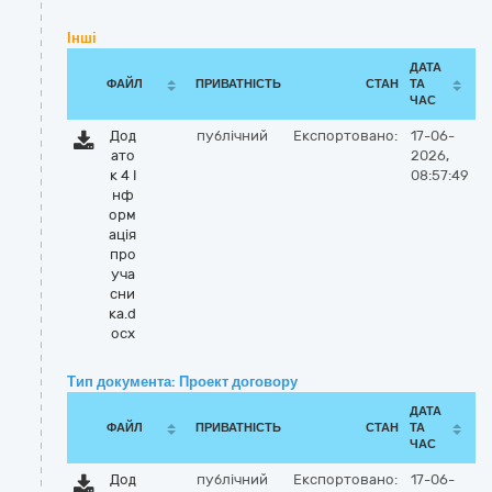
Інші
ДАТА
ФАЙЛ
ПРИВАТНІСТЬ
СТАН
ТА
ЧАС
Дод
публічний
Експортовано:
17-06-
ато
2026,
к 4 І
08:57:49
нф
орм
ація
про
уча
сни
ка.d
ocx
Тип документа: Проект договору
ДАТА
ФАЙЛ
ПРИВАТНІСТЬ
СТАН
ТА
ЧАС
Дод
публічний
Експортовано:
17-06-