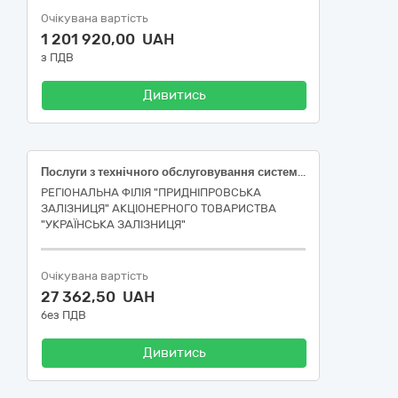
Очікувана вартість
1 201 920,00 UAH
з ПДВ
Дивитись
Послуги з технічного обслуговування системи газопостачання (газових мереж, газового обладнання) ШЧ-8 ст. Апостолове.
РЕГІОНАЛЬНА ФІЛІЯ "ПРИДНІПРОВСЬКА
ЗАЛІЗНИЦЯ" АКЦІОНЕРНОГО ТОВАРИСТВА
"УКРАЇНСЬКА ЗАЛІЗНИЦЯ"
Очікувана вартість
27 362,50 UAH
без ПДВ
Дивитись