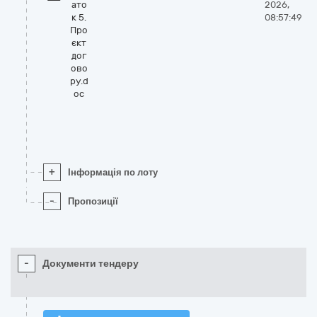
ато
2026,
к 5.
08:57:49
Про
єкт
дог
ово
ру.d
oc
+
Інформація по лоту
-
Пропозиції
-
Документи тендеру