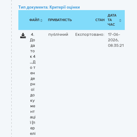
Тип документа: Критерії оцінки
ДАТА
ФАЙЛ
ПРИВАТНІСТЬ
СТАН
ТА
ЧАС
4.
публічний
Експортовано:
17-06-
До
2026,
да
08:35:21
то
к 4
_Д
о т
ен
де
рн
ої
до
ку
ме
нт
аці
ї (п
ер
елі