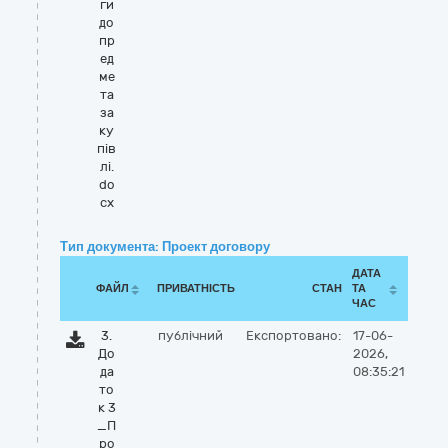
ги
до
пр
ед
ме
та
за
ку
пів
лі.
do
cx
Тип документа: Проект договору
ДАТА
ФАЙЛ
ПРИВАТНІСТЬ
СТАН
ТА
ЧАС
3.
публічний
Експортовано:
17-06-
До
2026,
да
08:35:21
то
к 3
_П
ро