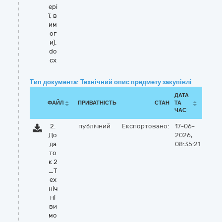
ері
ї, в
им
ог
и).
do
cx
Тип документа: Технічний опис предмету закупівлі
ДАТА
ФАЙЛ
ПРИВАТНІСТЬ
СТАН
ТА
ЧАС
2.
публічний
Експортовано:
17-06-
До
2026,
да
08:35:21
то
к 2
_Т
ех
ніч
ні
ви
мо