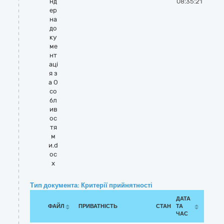
нд
08:35:21
ер
на
до
ку
ме
нт
аці
я з
а О
со
бл
ив
ос
тя
м
и.d
oc
x
Тип документа: Критерії прийнятності
ДАТА
ФАЙЛ
ПРИВАТНІСТЬ
СТАН
ТА
ЧАС