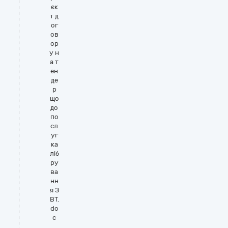
єк
т д
ог
ов
ор
у н
а т
ен
де
р
що
до
по
сл
уг
ка
ліб
ру
ва
нн
я З
ВТ.
do
c