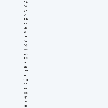
к д
ок
ум
ен
тів
та,
аб
о і
н
ф
ор
ма
ції,
які
по
да
ют
ьс
я П
ер
ем
ож
це
м
пр