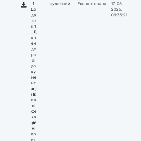
1.
публічний
Експортовано:
17-06-
До
2026,
да
08:35:21
то
к 1
_Д
о т
ен
де
рн
ої
до
ку
ме
нт
аці
ї (к
ва
лі
фі
ка
цій
ні
кр
ит