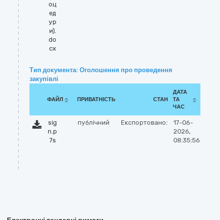
оц
ед
ур
и).
do
cx
Тип документа: Оголошення про проведення
закупівлі
ДАТА
ФАЙЛ
ПРИВАТНІСТЬ
СТАН
ТА
ЧАС
sig
публічний
Експортовано:
17-06-
n.p
2026,
7s
08:35:56