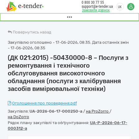
0 800 30 77 55
support@e-tender.ua
UK
Замовити дзвінок
Повернутись назад
Закупівлю оголошено - 17-06-2026, 08:35. Дата останніх змін
- 17-06-2026, 08:35
(ДК 021:2015) -50430000-8 – Послуги з
ремонтування і технічного
обслуговування високоточного
обладнання (послуги з калібрування
засобів вимірювальної техніки)
Оголошення про проведення.pdf
Закупівля:
UA-2026-06-17-000250-a
/
на ProZorro
/
на DoZorro
Рядок плану закупівлі та обґрунтування:
UA-P-2026-06-17-
000312-a