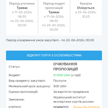
Період уточнень
Період подачі
Аукціон
Триває
пропозицій
Очікується
з 17-06-2026,
Триває
з
25-06-2026,
08:35
з 17-06-2026,
12:23
по 22-06-2026,
08:35
00:00
по 25-06-2026,
00:00
Період оскарження умов закупівлі - по
22-06-2026, 00:00
ВІДКРИТІ ТОРГИ З ОСОБЛИВОСТЯМИ
ОЧІКУВАННЯ
Статус:
ПРОПОЗИЦІЙ
Бюджет:
61 000
UAH
(з ПДВ)
Вид предмету закупівлі:
Послуги
Мінімальний крок аукціону:
305 UAH
Оцінка пропозицій:
За вартістю придбання
Український інститут
Замовник:
експертизи сортів рослин
ЄДРПОУ:
00488332
Досьє YouControl