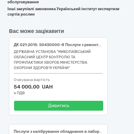
обслуговування
Інші закупівлі замовника Український інститут експертизи
сортів рослин
Вас може зацікавити
ДК 021:2015: 50430000-8 Послуги з ремонтування і технічного обслуговування високоточного обладнання (метрологічні послуги з калібрування ЗВТ)
ДЕРЖАВНА УСТАНОВА "МИКОЛАЇВСЬКИЙ
ОБЛАСНИЙ ЦЕНТР КОНТРОЛЮ ТА
ПРОФІЛАКТИКИ ХВОРОБ МІНІСТЕРСТВА
ОХОРОНИ ЗДОРОВ'Я УКРАЇНИ"
Очікувана вартість
54 000,00 UAH
з ПДВ
Дивитись
Послуги з калібрування обладнання в лабораторіях ДУ «Кіровоградський ОЦКПХ МОЗ», код ДК 021:2015-50430000-8 «Послуги з ремонтування і технічного обслуговування високоточного обладнання»