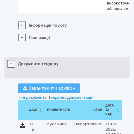
високоточног
обладнання
+
Інформація по лоту
-
Пропозиції
-
Документи тендеру
Завантажити архівом
Тип документа: Тендерна документація
ДАТА
ФАЙЛ
ПРИВАТНІСТЬ
СТАН
ТА
ЧАС
0.
публічний
Експортовано:
17-06-
Те
2026,