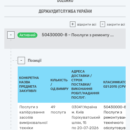
DOZORRO
ДЕРЖАУДИТСЛУЖБА УКРАЇНИ
+
-
відкрити всі
закрити всі
-
50430000-8 – Послуги з ремонту
...
Активний
-
Позиції
АДРЕСА
ДОСТАВКИ /
КОНКРЕТНА
КІЛЬКІСТЬ
СТРОК
НАЗВА
КЛАСИФІКАТОР 
/
ПОСТАВКИ/
ПРЕДМЕТА
021:2015 (CPV)
ОД.ВИМІРУ
ВИКОНАННЯ
ЗАКУПІВЛІ
РОБІТ/НАДАННЯ
ПОСЛУГ:
Послуги з
49
03041
Україна
50430000-8
калібрування
послуга
м. Київ
Послуги з
засобів
Горіхуватський
ремонтування
вимірювальної
шлях, 15
технічного
техніки
по 20-07-2026
обслуговуван