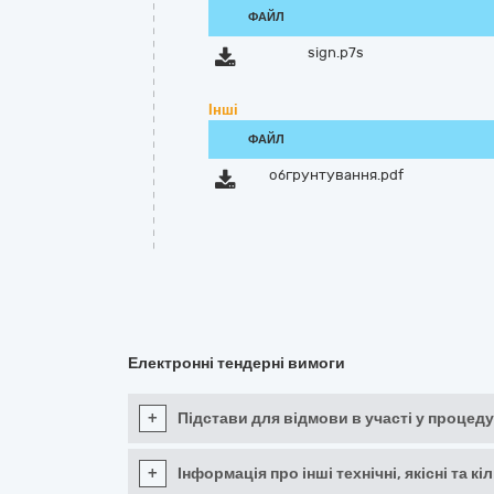
ФАЙЛ
sign.p7s
Інші
ФАЙЛ
обгрунтування.pdf
Електронні тендерні вимоги
+
Підстави для відмови в участі у процеду
+
Інформація про інші технічні, якісні та 