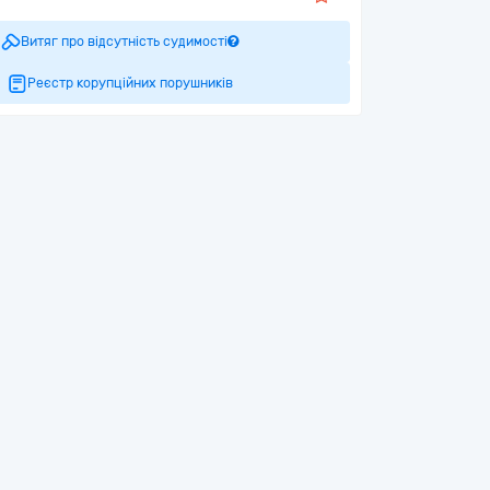
Витяг про відсутність судимості
Реєстр корупційних порушників