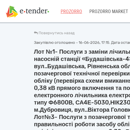
PROZORRO
PROZORRO MARKET
Повернутись назад
Закупівлю оголошено - 16-06-2026, 17:15. Дата останн
Лот №1- Послуги з заміни лічильн
насосній станції «Будашівська-4
вул..Будашівська, Рівненська об
позачергової технічної перевірк
обліку (перевірка схеми вмиканн
0,38 кВ прямого включення та п
електронного лічильника електрое
типу Ф6800В, СА4Е-5030,НІК2301 
м.Дубровиця, вул..Віктора Головк
Лот№3- Послуги з позачергової т
правильності роботи засобу облі