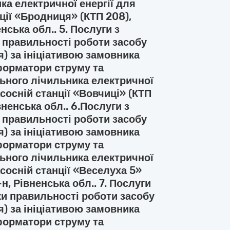
а електричної енергії для
ції «Бродниця» (КТП 208),
нська обл.. 5. Послуги з
и правильності роботи засобу
я) за ініціативою замовника
форматори струму та
ьного лічильника електричної
сосній станції «Вовчиці» (КТП
вненська обл.. 6.Послуги з
и правильності роботи засобу
я) за ініціативою замовника
форматори струму та
ьного лічильника електричної
сосній станції «Веселуха 5»
н, Рівненська обл.. 7. Послуги
рки правильності роботи засобу
я) за ініціативою замовника
форматори струму та