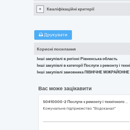
+
Кваліфікаційні критерії
Друкувати
Корисні посилання
Інші закупівлі в регіоні Рівненська область
Інші закупівлі в категорії Послуги з ремонту і те
Інші закупівлі замовника ПІВНІЧНЕ МІЖРАЙО
Вас може зацікавити
50410000-2 Послуги з ремонту і технічного обслуговування вимірювальних, випробувальних і контрольних приладів. Послуги з демонтажу, повірки, заміни елементів живлення, вхідного контролю та монтажу теплолічильників.
Комунальне підприємство "Водоканал"