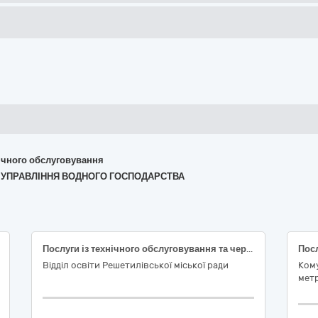
хнічного обслуговування
ННЕ УПРАВЛІННЯ ВОДНОГО ГОСПОДАРСТВА
Послуги із технічного обслуговування та чергової державної повірки засобів вимірювальної техніки промислових та побутових вузлів обліку газу
Відділ освіти Решетилівської міської ради
Ком
метр