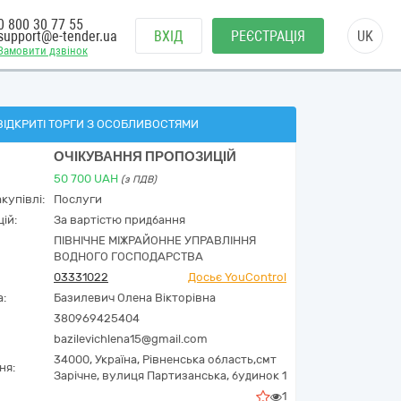
0 800 30 77 55
support@e-tender.ua
ВХІД
РЕЄСТРАЦІЯ
UK
Замовити дзвінок
ВІДКРИТІ ТОРГИ З ОСОБЛИВОСТЯМИ
ОЧІКУВАННЯ ПРОПОЗИЦІЙ
50 700
UAH
(з ПДВ)
купівлі:
Послуги
ій:
За вартістю придбання
ПІВНІЧНЕ МІЖРАЙОННЕ УПРАВЛІННЯ
ВОДНОГО ГОСПОДАРСТВА
03331022
Досьє YouControl
а:
Базилевич Олена Вікторівна
380969425404
bazilevichlena15@gmail.com
34000,
Україна
,
Рівненська область,
смт
ня:
Зарічне,
вулиця Партизанська, будинок 1
1