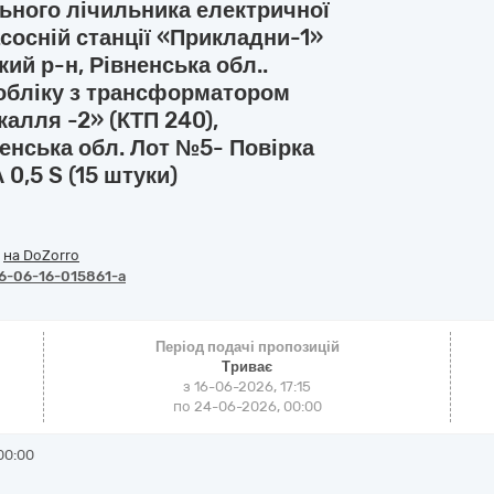
ьного лічильника електричної
асосній станції «Прикладни-1»
кий р-н, Рівненська обл..
обліку з трансформатором
калля -2» (КТП 240),
ненська обл. Лот №5- Повірка
0,5 S (15 штуки)
/
на DoZorro
6-06-16-015861-a
Період подачі пропозицій
Триває
з 16-06-2026, 17:15
по 24-06-2026, 00:00
00:00