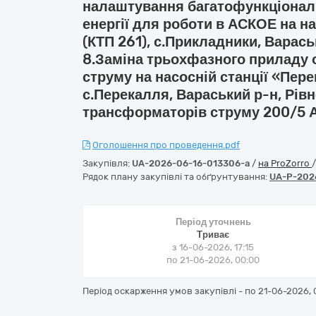
налаштування багатофункціонал
енергії для роботи в АСКОЕ на н
(КТП 261), с.Прикладники, Варась
8.Заміна трьохфазного приладу 
струму на насосній станції «Пере
с.Перекалля, Вараський р-н, Рів
трансформаторів струму 200/5 А 
Оголошення про проведення.pdf
Закупівля:
UA-2026-06-16-013306-a
/
на ProZorro
Рядок плану закупівлі та обґрунтування:
UA-P-202
Період уточнень
Триває
з 16-06-2026, 17:15
по 21-06-2026, 00:00
Період оскарження умов закупівлі - по
21-06-2026, 