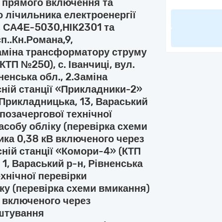
В прямого включення та
 лічильника електроенергії
, СА4Е-5030,НІК2301 та
п..Кн.Романа,9,
аміна трансформатору струму
КТП №250), с. Іванчиці, вул.
ненська обл., 2.Заміна
ній станції «Прикладники-2»
 Прикладницька, 13, Вараський
 позачергової технічної
асобу обліку (перевірка схеми
ика 0,38 кВ включеного через
ній станції «Комори-4» (КТП
1, Вараський р-н, Рівненська
ехнічної перевірки
ку (перевірка схеми вмикання)
В включеного через
штування