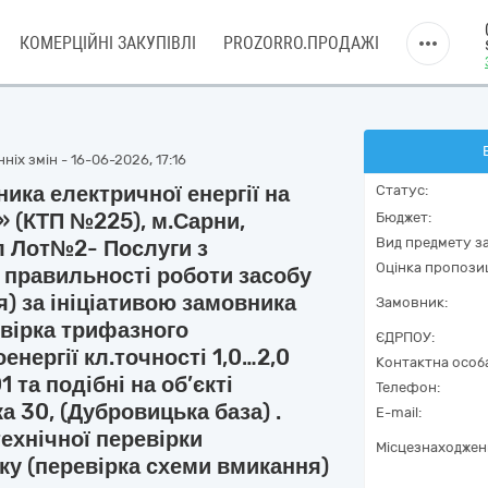
КОМЕРЦІЙНІ ЗАКУПІВЛІ
PROZORRO.ПРОДАЖІ
іх змін - 16-06-2026, 17:16
ика електричної енергії на
Статус:
» (КТП №225), м.Сарни,
Бюджет:
Вид предмету за
л Лот№2- Послуги з
Оцінка пропозиц
и правильності роботи засобу
я) за ініціативою замовника
Замовник:
овірка трифазного
ЄДРПОУ:
нергії кл.точності 1,0…2,0
Контактна особ
та подібні на об’єкті
Телефон:
а 30, (Дубровицька база) .
E-mail:
ехнічної перевірки
Місцезнаходжен
ку (перевірка схеми вмикання)