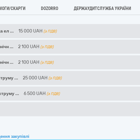
МОГИ/СКАРГИ
DOZORRO
ДЕРЖАУДИТСЛУЖБА УКРАЇНИ
а ел
...
15 000
UAH
(з ПДВ)
нічн
...
2 100
UAH
(з ПДВ)
нічн
...
2 100
UAH
(з ПДВ)
струму
...
25 000
UAH
(з ПДВ)
струму
...
6 500
UAH
(з ПДВ)
ення закупівлі