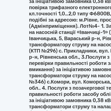
за ініціативою замовника 0,38 к
повірка трифазного електронного
кл.точності 1,0…2,0 типу Ф6800В
подібні за адресою: м.Рівне, прос
(Адмінприміщення). Лот№4- 1. З
на насосній станції «Іванчиці-1» (
Іванчицька, 5, Вараський р-н, Рів
трансформатору струму на насос
(КТП №296) с. Прикладники, вул.
р-н, Рівненська обл., 3.Послуги з
перевірки правильності роботи з
вмикання) за ініціативою замовн
трансформатори струму на насос
№346) с.Комори, вул. Коморська, 
обл.. 4. Послуги з позачергової т
правильності роботи засобу облі
за ініціативою замовника 0,38 к
трансформатори струму та нала