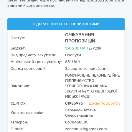
Закупівля згідно норм постанови КМУ від 12.10.2022р. №1178 зі
змінами й доповненнями.
ВІДКРИТІ ТОРГИ З ОСОБЛИВОСТЯМИ
ОЧІКУВАННЯ
Статус:
ПРОПОЗИЦІЙ
Бюджет:
130 200
UAH
(з ПДВ)
Вид предмету закупівлі:
Послуги
Мінімальний крок аукціону:
651 UAH
Оцінка пропозицій:
За вартістю придбання
КОМУНАЛЬНЕ НЕКОМЕРЦІЙНЕ
ПІДПРИЄМСТВО
Замовник:
"КРИВОРІЗЬКА МІСЬКА
ЛІКАРНЯ №7" КРИВОРІЗЬКОЇ
МІСЬКОЇ РАДИ
ЄДРПОУ:
01985995
Досьє YouControl
Зарічнюк Тетяна
Контактна особа:
Олександрівна
Телефон:
0678468585
E-mail:
zarichnuk8@gmail.com