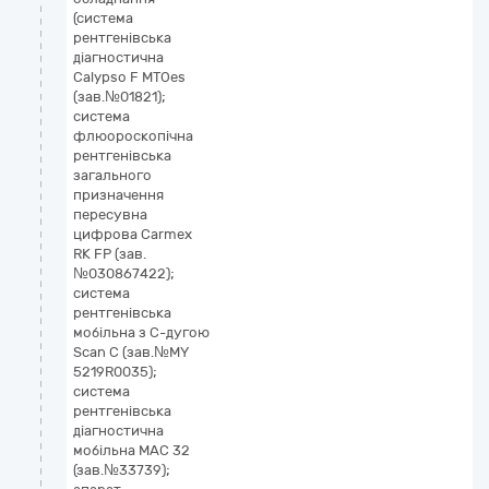
(система
рентгенівська
діагностична
Calypso F MTOes
(зав.№01821);
система
флюороскопічна
рентгенівська
загального
призначення
пересувна
цифрова Carmex
RK FP (зав.
№030867422);
система
рентгенівська
мобільна з С-дугою
Scan C (зав.№MY
5219R0035);
система
рентгенівська
діагностична
мобільна МАС 32
(зав.№33739);