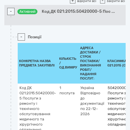
+
-
відкрити всі
закрити всі
-
Код ДК 021:2015:50420000-5 Пос
...
Активний
-
Позиції
АДРЕСА
ДОСТАВКИ /
СТРОК
КІЛЬКІСТЬ
КОНКРЕТНА НАЗВА
ПОСТАВКИ/
КЛАСИФІКАТО
/
ПРЕДМЕТА ЗАКУПІВЛІ
ВИКОНАННЯ
021:2015 (CPV
ОД.ВИМІРУ
РОБІТ/
НАДАННЯ
ПОСЛУГ:
Код ДК
1
Україна
50420000-
021:2015:50420000-
послуга
Відповідно
Послуги з
5 Послуги з
до
ремонту і
ремонту і
документації
технічного
технічного
по 22-12-
обслуговув
обслуговування
2026
медичного 
медичного та
хірургічног
хірургічного
обладнання
обладнання