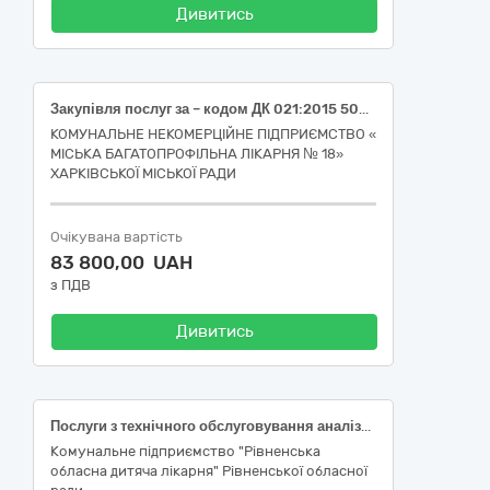
Дивитись
Закупівля послуг за – кодом ДК 021:2015 50420000-5 Послуги з ремонту і технічного обслуговування медичного та хірургічного обладнання (Технічне обслуговування аналізатора електролітів GE300 (K+, Na+, Cl-, REF) (серійний номер 1351230193353, інвентарний номер 10470003); Технічне обслуговування автоматичного біохімічного аналізатора DS-261 (серійний номер DSMH001, інвентарний номер 10474547))
КОМУНАЛЬНЕ НЕКОМЕРЦІЙНЕ ПІДПРИЄМСТВО «
МІСЬКА БАГАТОПРОФІЛЬНА ЛІКАРНЯ № 18»
ХАРКІВСЬКОЇ МІСЬКОЇ РАДИ
Очікувана вартість
83 800,00 UAH
з ПДВ
Дивитись
Послуги з технічного обслуговування аналізатора Cobas c311
Комунальне підприємство "Рівненська
обласна дитяча лікарня" Рівненської обласної