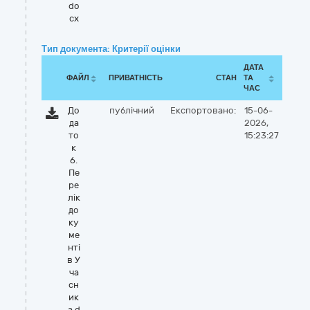
do
cx
Тип документа: Критерії оцінки
ДАТА
ФАЙЛ
ПРИВАТНІСТЬ
СТАН
ТА
ЧАС
До
публічний
Експортовано:
15-06-
да
2026,
то
15:23:27
к
6.
Пе
ре
лік
до
ку
ме
нті
в У
ча
сн
ик
а.d