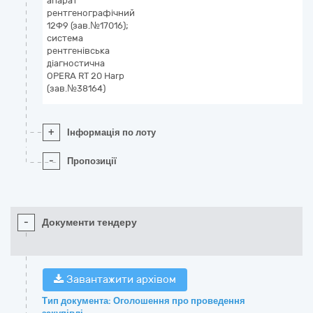
апарат
рентгенографічний
12Ф9 (зав.№17016);
система
рентгенівська
діагностична
OPERA RT 20 Harp
(зав.№38164)
+
Інформація по лоту
-
Пропозиції
-
Документи тендеру
Завантажити архівом
Тип документа: Оголошення про проведення