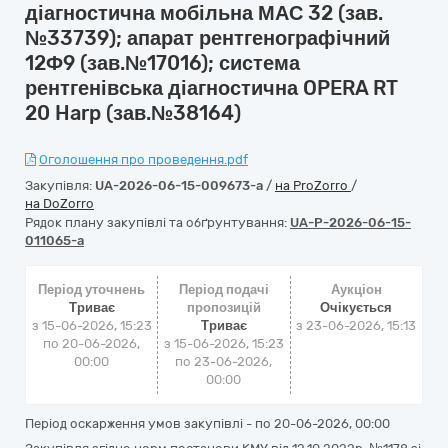
діагностична мобільна МАС 32 (зав.
№33739); апарат рентгенографічний
12Ф9 (зав.№17016); система
рентгенівська діагностична OPERA RT
20 Harp (зав.№38164)
Оголошення про проведення.pdf
Закупівля:
UA-2026-06-15-009673-a
/
на ProZorro
/
на DoZorro
Рядок плану закупівлі та обґрунтування:
UA-P-2026-06-15-
011065-a
Період уточнень
Період подачі
Аукціон
Триває
пропозицій
Очікується
з 15-06-2026, 15:23
Триває
з
23-06-2026, 15:13
по 20-06-2026,
з 15-06-2026, 15:23
00:00
по 23-06-2026,
00:00
Період оскарження умов закупівлі - по
20-06-2026, 00:00