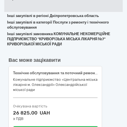
Інші закупівлі в регіоні Дніпропетровська область
Інші закупівлі в категорії Послуги з ремонту і технічного
обслуговування
Інші закупівлі замовника КОМУНАЛЬНЕ НЕКОМЕРЦІЙНЕ
ПІДПРИЄМСТВО "КРИВОРІЗЬКА МІСЬКА ЛІКАРНЯ №7"
КРИВОРІЗЬКОЇ МІСЬКОЇ РАДИ
Вас може зацікавити
Технічне обслуговування та поточний ремонт аналізаторів автоматичних гематологічних Micros ES 60 згідно ДК 021:2015 – 50420000-5 «Послуги з ремонту і технічного обслуговування медичного та хірургічного обладнання»
Комунальне підприємство «Центральна міська
лікарня м. Олександрії» Олександрійської
міської ради
Очікувана вартість
26 825,00 UAH
з ПДВ