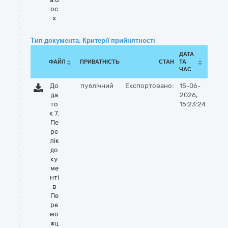
oc
x
Тип документа: Критерії прийнятності
ДАТА
ФАЙЛ
ПРИВАТНІСТЬ
СТАН
ТА
ЧАС
До
публічний
Експортовано:
15-06-
да
2026,
то
15:23:24
к 7.
Пе
ре
лік
до
ку
ме
нті
в
Пе
ре
мо
жц