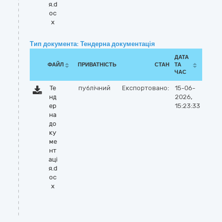
я.d
oc
x
Тип документа: Тендерна документація
ДАТА
ФАЙЛ
ПРИВАТНІСТЬ
СТАН
ТА
ЧАС
Те
публічний
Експортовано:
15-06-
нд
2026,
ер
15:23:33
на
до
ку
ме
нт
аці
я.d
oc
x