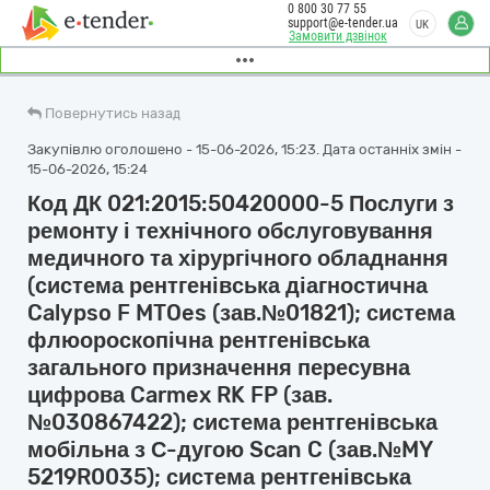
0 800 30 77 55
support@e-tender.ua
UK
Замовити дзвінок
Повернутись назад
Закупівлю оголошено - 15-06-2026, 15:23. Дата останніх змін -
15-06-2026, 15:24
Код ДК 021:2015:50420000-5 Послуги з
ремонту і технічного обслуговування
медичного та хірургічного обладнання
(система рентгенівська діагностична
Calypso F MTOes (зав.№01821); система
флюороскопічна рентгенівська
загального призначення пересувна
цифрова Carmex RK FP (зав.
№030867422); система рентгенівська
мобільна з С-дугою Scan C (зав.№MY
5219R0035); система рентгенівська