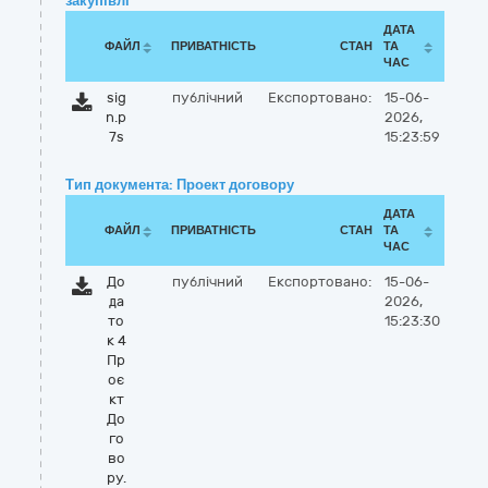
закупівлі
ДАТА
ФАЙЛ
ПРИВАТНІСТЬ
СТАН
ТА
ЧАС
sig
публічний
Експортовано:
15-06-
n.p
2026,
7s
15:23:59
Тип документа: Проект договору
ДАТА
ФАЙЛ
ПРИВАТНІСТЬ
СТАН
ТА
ЧАС
До
публічний
Експортовано:
15-06-
да
2026,
то
15:23:30
к 4
Пр
оє
кт
До
го
во
ру.