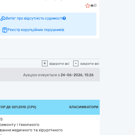
0
Витяг про відсутність судимості
Реєстр корупційних порушників
+
-
відкрити всі
закрити всі
Аукціон
очікується
з
24-06-2026, 15:26
Р ДК 021:2015 (CPV)
КЛАСИФІКАТОРИ
-5
ремонту і технічного
вання медичного та хірургічного