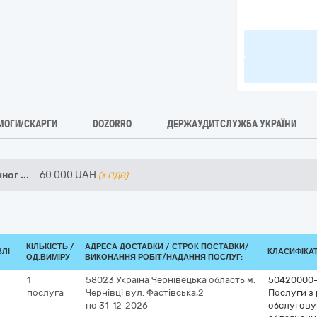
МОГИ/СКАРГИ
DOZORRO
ДЕРЖАУДИТСЛУЖБА УКРАЇНИ
чног
...
60 000
UAH
(з ПДВ)
КІЛЬКІСТЬ /
АДРЕСА ДОСТАВКИ /
СТРОК ПОСТАВКИ/
ВЛІ
КЛАСИФІКАТО
ОД.ВИМІРУ
ВИКОНАННЯ РОБІТ/НАДАННЯ ПОСЛУГ:
1
58023
Україна
Чернівецька область
м.
50420000
послуга
Чернівці
вул. Фастівська,2
Послуги з 
по 31-12-2026
обслугову