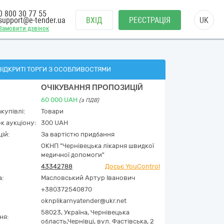
0 800 30 77 55
support@e-tender.ua
ВХІД
РЕЄСТРАЦІЯ
UK
Замовити дзвінок
ВІДКРИТІ ТОРГИ З ОСОБЛИВОСТЯМИ
ОЧІКУВАННЯ ПРОПОЗИЦІЙ
60 000
UAH
(з ПДВ)
купівлі:
Товари
к аукціону:
300 UAH
ій:
За вартістю придбання
ОКНП "Чернівецька лікарня швидкої
медичної допомоги"
43342788
Досьє YouControl
а:
Масловський Артур Іванович
+380372540870
oknplikarnyatender@ukr.net
58023,
Україна
,
Чернівецька
ня:
область,
Чернівці,
вул. Фастівська, 2