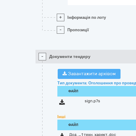
+
Інформація по лоту
-
Пропозиції
-
Документи тендеру
Завантажити архівом
Тип документа: Оголошення про провед
ФАЙЛ
sign.p7s
Інші
ФАЙЛ
Дод. _1 техн. харект..doc