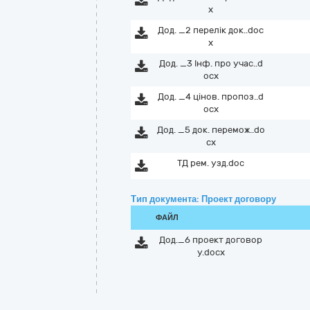
x
Дод. _2 перелік док..doc
x
Дод. _3 Інф. про учас..d
ocx
Дод. _4 цінов. пропоз..d
ocx
Дод. _5 док. перемож..do
cx
ТД рем. узд.doc
Тип документа: Проект договору
ФАЙЛ
Дод._6 проект договор
у.docx