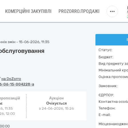
КОМЕРЦІЙНІ ЗАКУПІВЛІ
PROZORRO.ПРОДАЖІ
ніх змін - 15-06-2026, 11:35
 обслуговування
Статус:
Бюджет:
Вид предмету за
Мінімальний кро
Оцінка пропозиц
/
на DoZorro
6-06-15-004228-a
Замовник:
ЄДРПОУ:
 пропозицій
Аукціон
Контактна особ
ає
Очікується
Телефон:
6, 11:35
з
24-06-2026, 15:26
6, 12:00
E-mail:
Місцезнаходжен
00:00