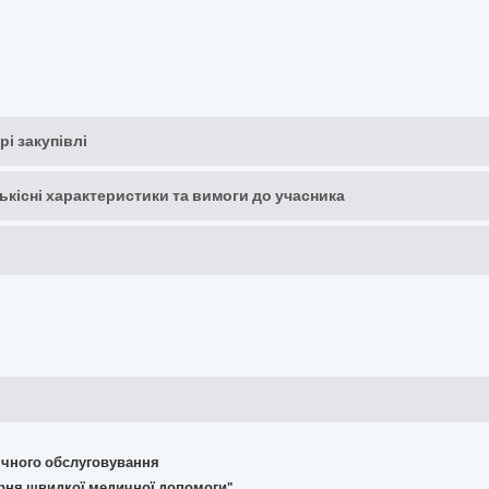
рі закупівлі
кількісні характеристики та вимоги до учасника
хнічного обслуговування
арня швидкої медичної допомоги"