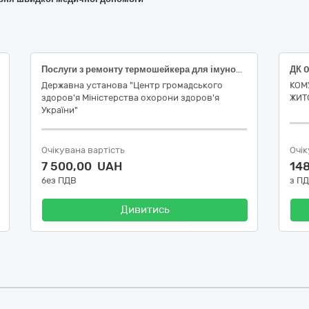
Послуги з ремонту термошейкера для імунопланшета
Державна установа "Центр громадського
КОМ
здоров'я Міністерства охорони здоров'я
ЖИТ
України"
Очікувана вартість
Очік
7 500,00 UAH
14
без ПДВ
з П
Дивитись