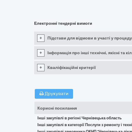
Електронні тендерні вимоги
+
Підстави для відмови в участі у процеду
+
Інформація про інші технічні, якісні та 
+
Кваліфікаційні критерії
Друкувати
Корисні посилання
Інші закупівлі в регіоні Чернівецька область
Інші закупівлі в категорії Послуги з ремонту і те
Інші закупівлі замовника ОКНП "Чернівецька лік