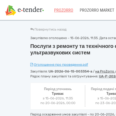
PROZORRO
PROZORRO MARKET
Повернутись назад
Закупівлю оголошено - 15-06-2026, 11:35. Дата остан
Послуги з ремонту та технічного
ультразвукових систем
Оголошення про проведення.pdf
Закупівля:
UA-2026-06-15-003354-a
/
на ProZorro
Рядок плану закупівлі та обґрунтування:
UA-P-202
Період уточнень
Період подачі
Триває
Трив
з 15-06-2026, 11:35
з 15-06-202
по 20-06-2026, 00:00
по 23-06-202
Період оскарження умов закупівлі - по
20-06-2026, 