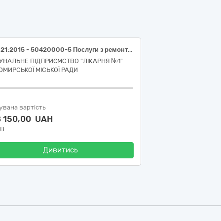
ДК 021:2015 - 50420000-5 Послуги з ремонту і технічного обслуговування медичного та хірургічного обладнання
УНАЛЬНЕ ПІДПРИЄМСТВО "ЛІКАРНЯ №1"
ОМИРСЬКОЇ МІСЬКОЇ РАДИ
увана вартість
8 150,00 UAH
ДВ
Дивитись