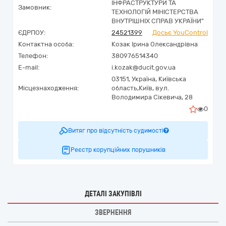
ІНФРАСТРУКТУРИ ТА
Замовник:
ТЕХНОЛОГІЙ МІНІСТЕРСТВА
ВНУТРІШНІХ СПРАВ УКРАЇНИ"
ЄДРПОУ:
24521399
Досьє YouControl
Контактна особа:
Козак Ірина Олександрівна
Телефон:
380976514340
E-mail:
i.kozak@ducit.gov.ua
03151,
Україна
,
Київська
Місцезнаходження:
область,
Київ,
вул.
Володимира Сікевича, 28
0
Витяг про відсутність судимості
Реєстр корупційних порушників
ДЕТАЛІ ЗАКУПІВЛІ
ЗВЕРНЕННЯ