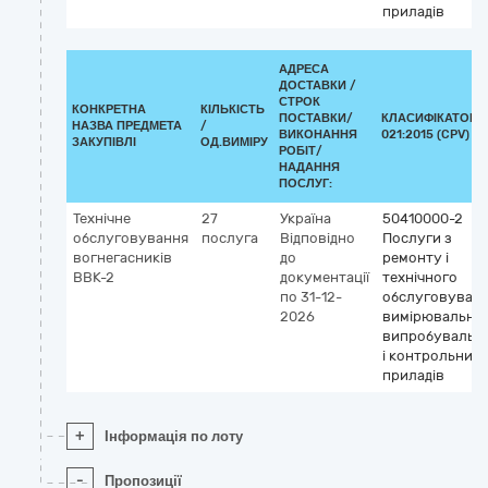
приладів
АДРЕСА
ДОСТАВКИ /
СТРОК
КОНКРЕТНА
КІЛЬКІСТЬ
ПОСТАВКИ/
КЛАСИФІКАТОР 
НАЗВА ПРЕДМЕТА
/
ВИКОНАННЯ
021:2015 (CPV)
ЗАКУПІВЛІ
ОД.ВИМІРУ
РОБІТ/
НАДАННЯ
ПОСЛУГ:
Технічне
27
Україна
50410000-2
обслуговування
послуга
Відповідно
Послуги з
вогнегасників
до
ремонту і
ВВК-2
документації
технічного
по 31-12-
обслуговуван
2026
вимірювальних
випробувальн
і контрольних
приладів
+
Інформація по лоту
-
Пропозиції