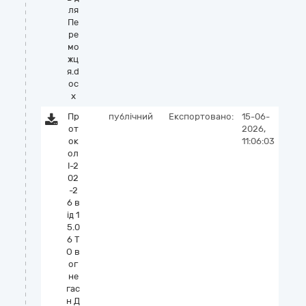
ля
Пе
ре
мо
жц
я.d
oc
x
Пр
публічний
Експортовано:
15-06-
от
2026,
ок
11:06:03
ол
І-2
02
-2
6 в
ід 1
5.0
6 Т
О в
ог
не
гас
н Д