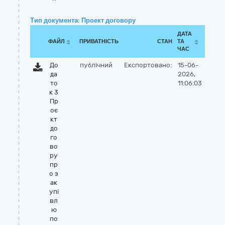
Тип документа: Проект договору
ДАТА
ФАЙЛ
ПРИВАТНІСТЬ
СТАН
ТА
ЧАС
До
публічний
Експортовано:
15-06-
да
2026,
то
11:06:03
к 3
Пр
оє
кт
до
го
во
ру
пр
о з
ак
упі
вл
ю
по