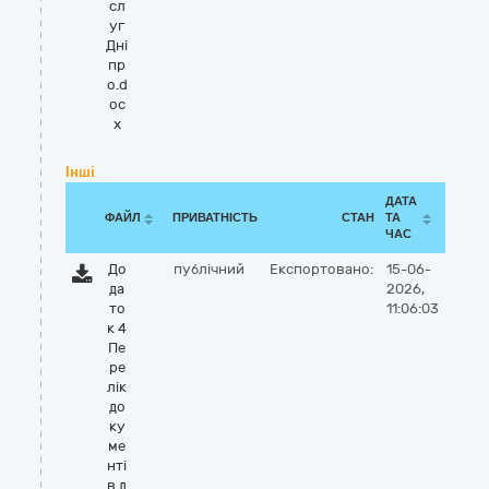
сл
уг
Дні
пр
о.d
oc
x
Інші
ДАТА
ФАЙЛ
ПРИВАТНІСТЬ
СТАН
ТА
ЧАС
До
публічний
Експортовано:
15-06-
да
2026,
то
11:06:03
к 4
Пе
ре
лік
до
ку
ме
нті
в д