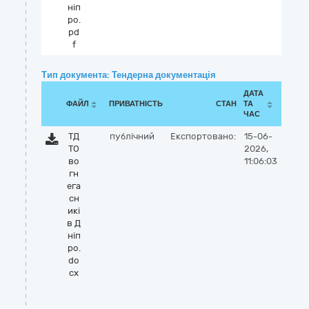
ніп
ро.
pd
f
Тип документа: Тендерна документація
ДАТА
ФАЙЛ
ПРИВАТНІСТЬ
СТАН
ТА
ЧАС
ТД
публічний
Експортовано:
15-06-
ТО
2026,
во
11:06:03
гн
ега
сн
икі
в Д
ніп
ро.
do
cx