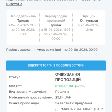
008994-a
Період уточнень
Період подачі
Аукціон
Триває
пропозицій
Очікується
з 15-06-2026, 11:05
Триває
з
23-06-2026,
по 20-06-2026,
з 15-06-2026, 11:05
12:46
00:00
по 23-06-2026,
00:00
Період оскарження умов закупівлі - по
20-06-2026, 00:00
ВІДКРИТІ ТОРГИ З ОСОБЛИВОСТЯМИ
ОЧІКУВАННЯ
Статус:
ПРОПОЗИЦІЙ
Бюджет:
5 188,17
UAH
(з ПДВ)
Вид предмету закупівлі:
Послуги
Мінімальний крок аукціону:
25,94 UAH
Оцінка пропозицій:
За вартістю придбання
ДЕРЖАВНА УСТАНОВА "ЦЕНТР