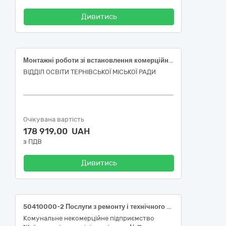
Дивитись
Монтажні роботи зі встановлення комерційного вузла обліку теплової енергії на об'єкті КЗПО ЦДЮТ за адресою: Дніпропетровська обл., місто Тернівка, вул. Сергія Маркова, буд. 8
ВІДДІЛ ОСВІТИ ТЕРНІВСЬКОЇ МІСЬКОЇ РАДИ
Очікувана вартість
178 919,00 UAH
з ПДВ
Дивитись
50410000-2 Послуги з ремонту і технічного обслуговування вимірювальних, випробувальних і контрольних приладів
Комунальне некомерційне підприємство