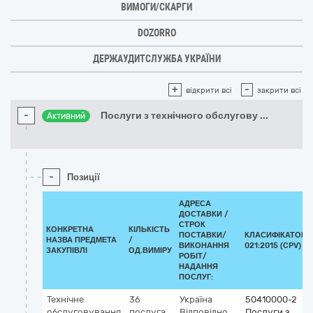
ВИМОГИ/СКАРГИ
DOZORRO
ДЕРЖАУДИТСЛУЖБА УКРАЇНИ
+
-
відкрити всі
закрити всі
-
Послуги з технічного обслугову
...
Активний
-
Позиції
АДРЕСА
ДОСТАВКИ /
СТРОК
КОНКРЕТНА
КІЛЬКІСТЬ
ПОСТАВКИ/
КЛАСИФІКАТОР 
НАЗВА ПРЕДМЕТА
/
ВИКОНАННЯ
021:2015 (CPV)
ЗАКУПІВЛІ
ОД.ВИМІРУ
РОБІТ/
НАДАННЯ
ПОСЛУГ:
Технічне
36
Україна
50410000-2
обслуговування
послуга
Відповідно
Послуги з