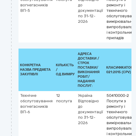
вогнегасників
до
ремонту і
ВП-5
документації
технічного
по 31-12-
обслуговуван
2026
вимірювальних
випробувальн
і контрольних
приладів
АДРЕСА
ДОСТАВКИ /
СТРОК
КОНКРЕТНА
КІЛЬКІСТЬ
ПОСТАВКИ/
КЛАСИФІКАТОР 
НАЗВА ПРЕДМЕТА
/
ВИКОНАННЯ
021:2015 (CPV)
ЗАКУПІВЛІ
ОД.ВИМІРУ
РОБІТ/
НАДАННЯ
ПОСЛУГ:
Технічне
12
Україна
50410000-2
обслуговування
послуга
Відповідно
Послуги з
вогнегасників
до
ремонту і
ВП-6
документації
технічного
по 31-12-
обслуговуван
2026
вимірювальних
випробувальн
і контрольних