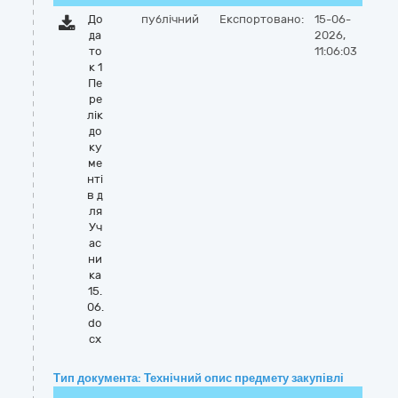
До
публічний
Експортовано:
15-06-
да
2026,
то
11:06:03
к 1
Пе
ре
лік
до
ку
ме
нті
в д
ля
Уч
ас
ни
ка
15.
06.
do
cx
Тип документа: Технічний опис предмету закупівлі