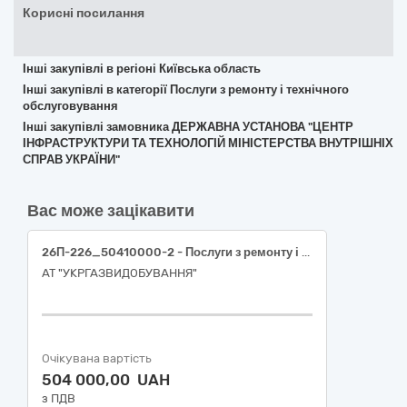
Корисні посилання
Інші закупівлі в регіоні Київська область
Інші закупівлі в категорії Послуги з ремонту і технічного
обслуговування
Інші закупівлі замовника ДЕРЖАВНА УСТАНОВА "ЦЕНТР
ІНФРАСТРУКТУРИ ТА ТЕХНОЛОГІЙ МІНІСТЕРСТВА ВНУТРІШНІХ
СПРАВ УКРАЇНИ"
Вас може зацікавити
26П-226_50410000-2 - Послуги з ремонту і технічного обслуговування вимірювальних, випробувальних і контрольних приладів (Послуги з технічного обслуговування і ремонту автоматичної пожежної сигналізації та спостереження за автоматичною пожежною сигналізацією)
АТ "УКРГАЗВИДОБУВАННЯ"
Очікувана вартість
504 000,00 UAH
з ПДВ