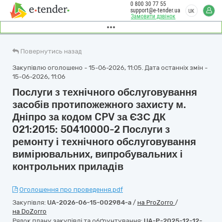
0 800 30 77 55
support@e-tender.ua
UK
Замовити дзвінок
Повернутись назад
Закупівлю оголошено - 15-06-2026, 11:05. Дата останніх змін -
15-06-2026, 11:06
Послуги з технічного обслуговування
засобів протипожежного захисту м.
Дніпро за кодом CPV за ЄЗС ДК
021:2015: 50410000-2 Послуги з
ремонту і технічного обслуговування
вимірювальних, випробувальних і
контрольних приладів
Оголошення про проведення.pdf
Закупівля:
UA-2026-06-15-002984-a
/
на ProZorro
/
на DoZorro
Рядок плану закупівлі та обґрунтування:
UA-P-2025-12-12-