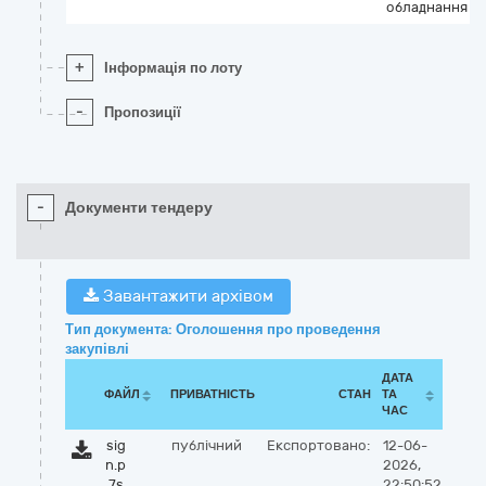
обладнання
+
Інформація по лоту
-
Пропозиції
-
Документи тендеру
Завантажити архівом
Тип документа: Оголошення про проведення
закупівлі
ДАТА
ФАЙЛ
ПРИВАТНІСТЬ
СТАН
ТА
ЧАС
sig
публічний
Експортовано:
12-06-
n.p
2026,
7s
22:50:52