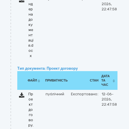
нд
2026,
ер
22:47:58
на
до
ку
ме
нт
аці
я.d
oc
x
Тип документа: Проект договору
ДАТА
ФАЙЛ
ПРИВАТНІСТЬ
СТАН
ТА
ЧАС
Пр
публічний
Експортовано:
12-06-
ое
2026,
кт
22:47:58
до
го
во
ру.