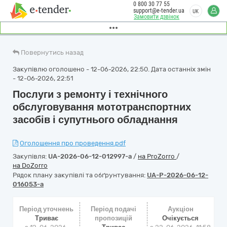
0 800 30 77 55
support@e-tender.ua
UK
Замовити дзвінок
Повернутись назад
Закупівлю оголошено - 12-06-2026, 22:50. Дата останніх змін
- 12-06-2026, 22:51
Послуги з ремонту і технічного
обслуговування мототранспортних
засобів і супутнього обладнання
Оголошення про проведення.pdf
Закупівля:
UA-2026-06-12-012997-a
/
на ProZorro
/
на DoZorro
Рядок плану закупівлі та обґрунтування:
UA-P-2026-06-12-
016053-a
Період уточнень
Період подачі
Аукціон
Триває
пропозицій
Очікується