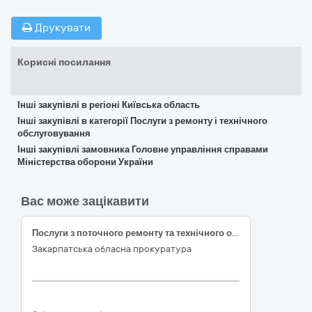
Друкувати
Корисні посилання
Інші закупівлі в регіоні Київська область
Інші закупівлі в категорії Послуги з ремонту і технічного
обслуговування
Інші закупівлі замовника Головне управління справами
Міністерства оборони України
Вас може зацікавити
Послуги з поточного ремонту та технічного обслуговування службових автомобілів марок TOYOTA, ІVЕCО, МERSEDES – BENZ, DAEWOO LANOS, НУUNDАI GRАNDЕR, RENAULT DUSTER, FІАТ ТІРО, VOLKSWAGEN TOUAREG, PEUGEOT LANDTREK Закарпатської обласної прокуратури (ДК 021:2015 - 50110000-9 - Послуги з ремонту і технічного обслуговування мототранспортних засобів і супутнього обладнання)
Закарпатська обласна прокуратура