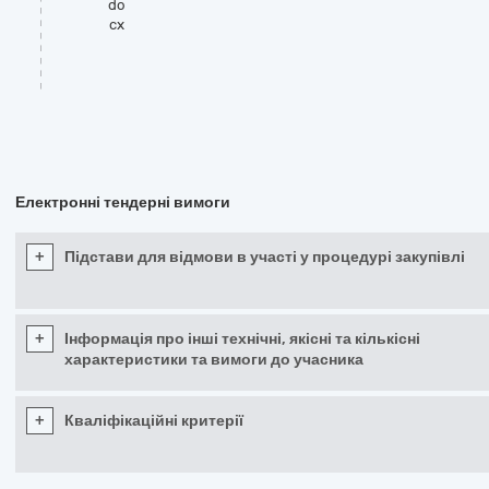
do
cx
Електронні тендерні вимоги
+
Підстави для відмови в участі у процедурі закупівлі
+
Інформація про інші технічні, якісні та кількісні
характеристики та вимоги до учасника
+
Кваліфікаційні критерії