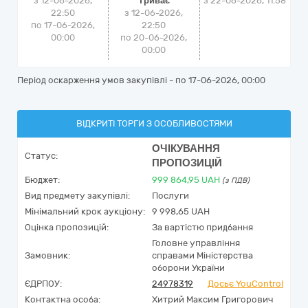
з 12-06-2026,
Триває
з
22-06-2026, 11:58
22:50
з 12-06-2026,
по 17-06-2026,
22:50
00:00
по 20-06-2026,
00:00
Період оскарження умов закупівлі - по
17-06-2026, 00:00
ВІДКРИТІ ТОРГИ З ОСОБЛИВОСТЯМИ
ОЧІКУВАННЯ
Статус:
ПРОПОЗИЦІЙ
Бюджет:
999 864,95
UAH
(з ПДВ)
Вид предмету закупівлі:
Послуги
Мінімальний крок аукціону:
9 998,65 UAH
Оцінка пропозицій:
За вартістю придбання
Головне управління
Замовник:
справами Міністерства
оборони України
ЄДРПОУ:
24978319
Досьє YouControl
Контактна особа:
Хитрий Максим Григорович