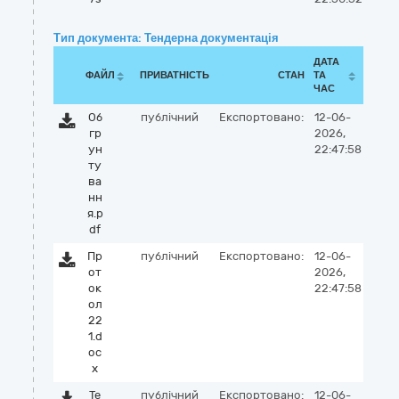
Тип документа: Тендерна документація
ДАТА
ФАЙЛ
ПРИВАТНІСТЬ
СТАН
ТА
ЧАС
Об
публічний
Експортовано:
12-06-
гр
2026,
ун
22:47:58
ту
ва
нн
я.p
df
Пр
публічний
Експортовано:
12-06-
от
2026,
ок
22:47:58
ол
22
1.d
oc
x
Те
публічний
Експортовано:
12-06-