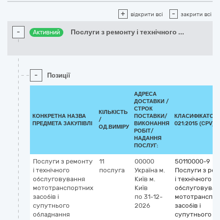
+
-
відкрити всі
закрити всі
-
Послуги з ремонту і технічного
...
Активний
-
Позиції
АДРЕСА
ДОСТАВКИ /
СТРОК
КІЛЬКІСТЬ
КОНКРЕТНА НАЗВА
ПОСТАВКИ/
КЛАСИФІКАТОР 
/
ПРЕДМЕТА ЗАКУПІВЛІ
ВИКОНАННЯ
021:2015 (CPV)
ОД.ВИМІРУ
РОБІТ/
НАДАННЯ
ПОСЛУГ:
Послуги з ремонту
11
00000
50110000-9
і технічного
послуга
Україна
м.
Послуги з ре
обслуговування
Київ
м.
і технічного
мототранспортних
Київ
обслуговуван
засобів і
по 31-12-
мототранспо
супутнього
2026
засобів і
обладнання
супутнього