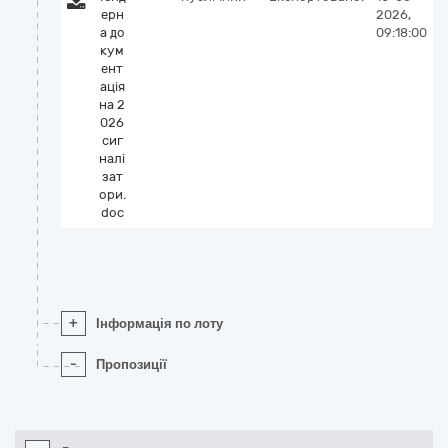
ерн
2026,
а до
09:18:00
кум
ент
ація
на 2
026
сиг
налі
зат
ори.
doc
+
Інформація по лоту
-
Пропозиції