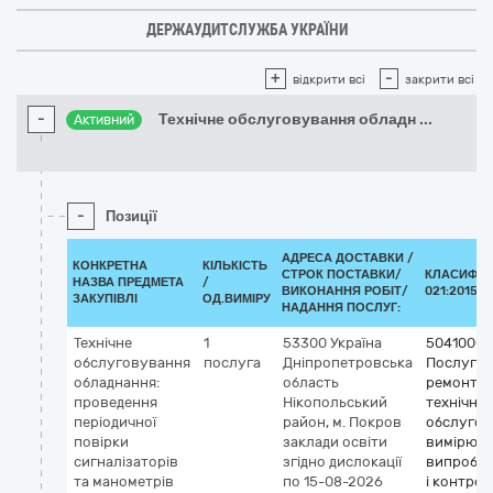
ДЕРЖАУДИТСЛУЖБА УКРАЇНИ
+
-
відкрити всі
закрити всі
-
Технічне обслуговування обладн
...
Активний
-
Позиції
АДРЕСА ДОСТАВКИ /
КОНКРЕТНА
КІЛЬКІСТЬ
СТРОК ПОСТАВКИ/
КЛАСИФІК
НАЗВА ПРЕДМЕТА
/
ВИКОНАННЯ РОБІТ/
021:2015 (
ЗАКУПІВЛІ
ОД.ВИМІРУ
НАДАННЯ ПОСЛУГ:
Технічне
1
53300
Україна
50410000
обслуговування
послуга
Дніпропетровська
Послуги 
обладнання:
область
ремонту і
проведення
Нікопольський
технічно
періодичної
район, м. Покров
обслугов
повірки
заклади освіти
вимірюва
сигналізаторів
згідно дислокації
випробу
та манометрів
по 15-08-2026
і контро