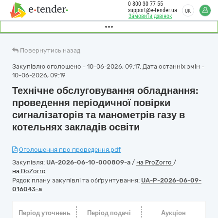
0 800 30 77 55
support@e-tender.ua
UK
Замовити дзвінок
Повернутись назад
Закупівлю оголошено - 10-06-2026, 09:17. Дата останніх змін -
10-06-2026, 09:19
Технічне обслуговування обладнання:
проведення періодичної повірки
сигналізаторів та манометрів газу в
котельнях закладів освіти
Оголошення про проведення.pdf
Закупівля:
UA-2026-06-10-000809-a
/
на ProZorro
/
на DoZorro
Рядок плану закупівлі та обґрунтування:
UA-P-2026-06-09-
016043-a
Період уточнень
Період подачі
Аукціон