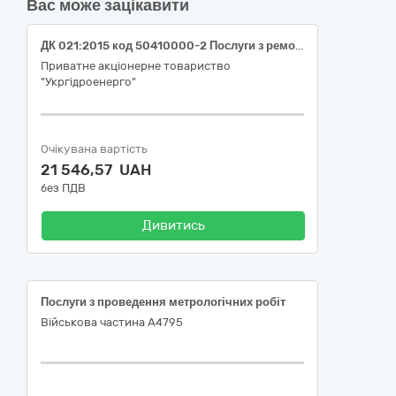
Вас може зацікавити
ДК 021:2015 код 50410000-2 Послуги з ремонту і технічного обслуговування вимірювальних, випробувальних і контрольних приладів (Повірка засобів вимірювальної техніки, вимірювання маси та пов’язаних з нею величин на місці їх експлуатації для філії «Каскад Київських ГЕС і ГАЕС» ПрАТ «Укргідроенеро»)
Приватне акціонерне товариство
"Укргідроенерго"
Очікувана вартість
21 546,57 UAH
без ПДВ
Дивитись
Послуги з проведення метрологічних робіт
Військова частина А4795