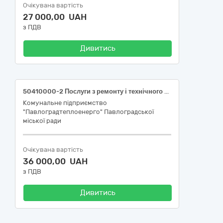
Очікувана вартість
27 000,00 UAH
з ПДВ
Дивитись
50410000-2 Послуги з ремонту і технічного обслуговування вимірювальних, випробувальних і контрольних приладів (Послуги з організації повірки засобів вимірювальної техніки (ЗВТ))
Комунальне підприємство
"Павлоградтеплоенерго" Павлоградської
міської ради
Очікувана вартість
36 000,00 UAH
з ПДВ
Дивитись