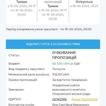
Триває
пропозицій
Очікується
з 10-06-2026, 09:17
Триває
з
18-06-2026, 13:29
по 15-06-2026,
з 10-06-2026, 09:17
00:00
по 18-06-2026,
00:00
Період оскарження умов закупівлі - по
15-06-2026, 00:00
ВІДКРИТІ ТОРГИ З ОСОБЛИВОСТЯМИ
ОЧІКУВАННЯ
Статус:
ПРОПОЗИЦІЙ
Бюджет:
62 500
UAH
(з ПДВ)
Вид предмету закупівлі:
Послуги
Мінімальний крок аукціону:
312,50 UAH
Оцінка пропозицій:
За вартістю придбання
Управління освіти
Замовник:
виконавчого комітету
Покровської міської ради
ЄДРПОУ:
02142388
Досьє YouControl
Контактна особа:
Яна Сергіївна Макаренко