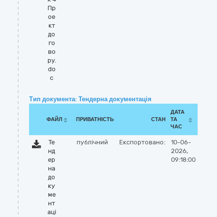
Пр
ое
кт
до
го
во
ру.
do
c
Тип документа: Тендерна документація
ДАТА
ФАЙЛ
ПРИВАТНІСТЬ
СТАН
ТА
ЧАС
Те
публічний
Експортовано:
10-06-
нд
2026,
ер
09:18:00
на
до
ку
ме
нт
аці