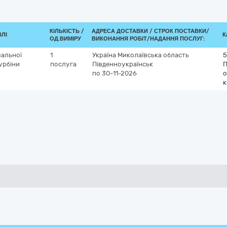
КІЛЬКІСТЬ /
АДРЕСА ДОСТАВКИ /
СТРОК ПОСТАВКИ/
ВЛІ
К
ОД.ВИМІРУ
ВИКОНАННЯ РОБІТ/НАДАННЯ ПОСЛУГ:
альної
1
Україна
Миколаївська область
5
урбіни
послуга
Південноукраїнськ
П
по 30-11-2026
о
к