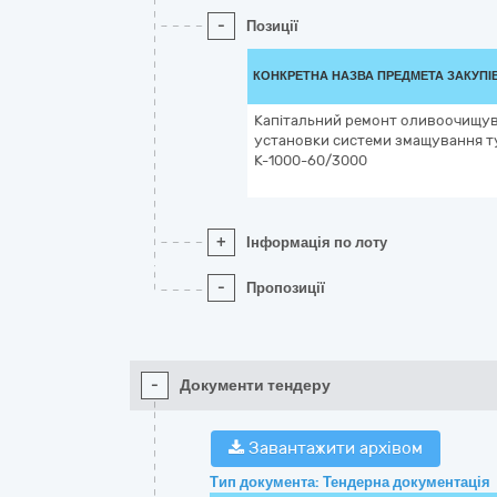
-
Позиції
КОНКРЕТНА НАЗВА ПРЕДМЕТА ЗАКУПІ
Капітальний ремонт оливоочищув
установки системи змащування т
К-1000-60/3000
+
Інформація по лоту
-
Пропозиції
-
Документи тендеру
Завантажити архівом
Тип документа: Тендерна документація