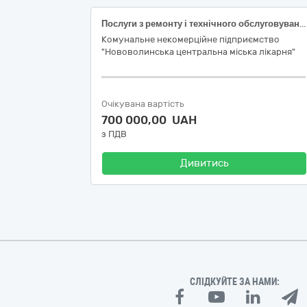
Послуги з ремонту і технічного обслуговування насосів, клапанів, кранів і металевих контейнерів (Послуги з поточного ремонту кріогенного газифікатора, знежирення та пневмовипробування системи киснепостачання)
Комунальне некомерційне підприємство
"Нововолинська центральна міська лікарня"
Очікувана вартість
700 000,00 UAH
з ПДВ
Дивитись
СЛІДКУЙТЕ ЗА НАМИ: