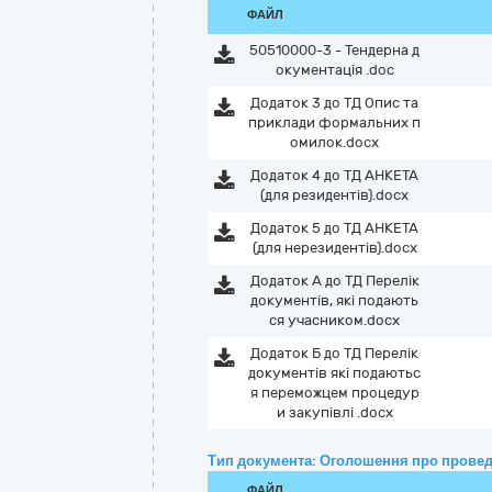
ФАЙЛ
50510000-3 - Тендерна д
окументація .doc
Додаток 3 до ТД Опис та
приклади формальних п
омилок.docx
Додаток 4 до ТД АНКЕТА
(для резидентів).docx
Додаток 5 до ТД АНКЕТА
(для нерезидентів).docx
Додаток А до ТД Перелік
документів, які подають
ся учасником.docx
Додаток Б до ТД Перелік
документів які подаютьс
я переможцем процедур
и закупівлі .docx
Тип документа: Оголошення про провед
ФАЙЛ