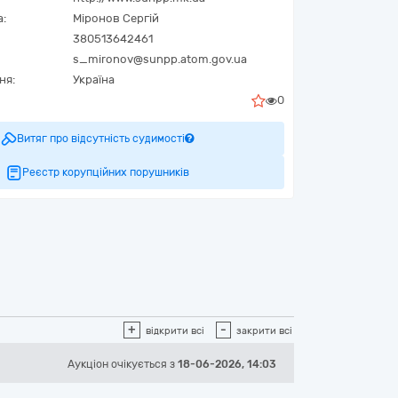
а:
Міронов Сергій
380513642461
s_mironov@sunpp.atom.gov.ua
ня:
Україна
0
Витяг про відсутність судимості
Реєстр корупційних порушників
+
-
відкрити всі
закрити всі
Аукціон
очікується
з
18-06-2026, 14:03