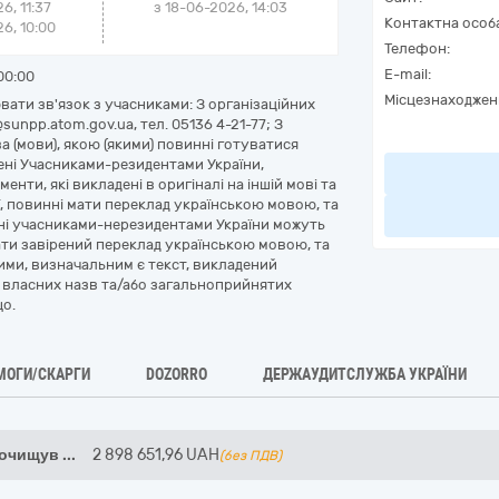
6, 11:37
з
18-06-2026, 14:03
Контактна особ
6, 10:00
Телефон:
E-mail:
00:00
Місцезнаходжен
ати зв'язок з учасниками: З організаційних
sunpp.atom.gov.ua, тел. 05136 4-21-77; З
ва (мови), якою (якими) повинні готуватися
лені Учасниками-резидентами України,
ти, які викладені в оригіналі на іншій мові та
ї, повинні мати переклад українською мовою, та
лені учасниками-нерезидентами України можуть
ти завірений переклад українською мовою, та
ими, визначальним є текст, викладений
 власних назв та/або загальноприйнятих
що.
МОГИ/СКАРГИ
DOZORRO
ДЕРЖАУДИТСЛУЖБА УКРАЇНИ
оочищув
...
2 898 651,96
UAH
(без ПДВ)