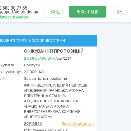
0 800 30 77 55
support@e-tender.ua
ВХІД
РЕЄСТРАЦІЯ
UK
Замовити дзвінок
ВІДКРИТІ ТОРГИ З ОСОБЛИВОСТЯМИ
ОЧІКУВАННЯ ПРОПОЗИЦІЙ
2 898 651,96
UAH
(без ПДВ)
купівлі:
Послуги
к аукціону:
28 000 UAH
ій:
За вартістю придбання
ФІЛІЯ «ВІДОКРЕМЛЕНИЙ ПІДРОЗДІЛ
«ПІВДЕННОУКРАЇНСЬКА АТОМНА
ЕЛЕКТРИЧНА СТАНЦІЯ»
АКЦІОНЕРНОГО ТОВАРИСТВА
«НАЦІОНАЛЬНА АТОМНА
ЕНЕРГОГЕНЕРУЮЧА КОМПАНІЯ
«ЕНЕРГОАТОМ»
20915546
Досьє YouControl
http://www.sunpp.mk.ua