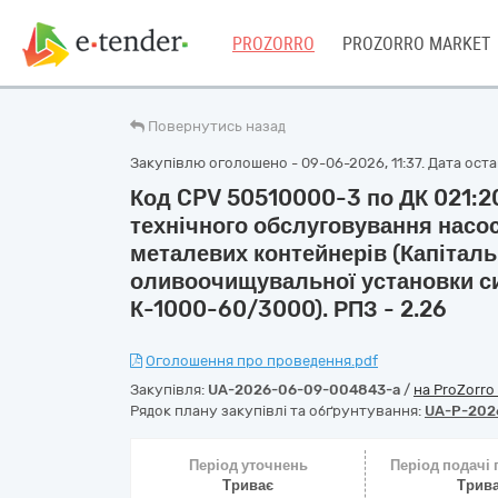
PROZORRO
PROZORRO MARKET
Повернутись назад
Закупівлю оголошено - 09-06-2026, 11:37. Дата остан
Код CPV 50510000-3 по ДК 021:20
технічного обслуговування насосі
металевих контейнерів (Капітал
оливоочищувальної установки с
К-1000-60/3000). РПЗ - 2.26
Оголошення про проведення.pdf
Закупівля:
UA-2026-06-09-004843-a
/
на ProZorro
Рядок плану закупівлі та обґрунтування:
UA-P-202
Період уточнень
Період подачі
Триває
Трив