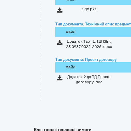
sign.p7s
Тип документа: Технічний опис предмету
ФАЙЛ
Додаток 1 до ТД ТДПЗ(п).
23.0937.0022-2026 .docx
Тип документа: Проект договору
ФАЙЛ
Додаток 2 до ТД Проєкт
договору .doc
Електронні тендерні вимоги