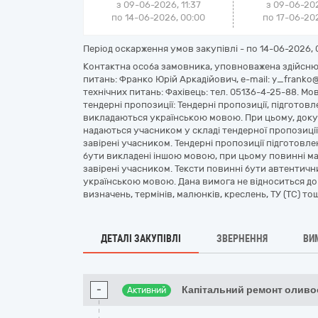
з 09-06-2026, 11:37
з 09-06-202
по 14-06-2026, 00:00
по 17-06-202
Період оскарження умов закупівлі - по
14-06-2026, 
Контактна особа замовника, уповноважена здійснюв
питань: Франко Юрій Аркадійович, e-mail: y_franko@
технічних питань: Фахівець: тел. 05136-4-25-88. Мо
тендерні пропозиції: Тендерні пропозиції, підготов
викладаються українською мовою. При цьому, докумен
надаються учасником у складі тендерної пропозиці
завірені учасником. Тендерні пропозиції підготов
бути викладені іншою мовою, при цьому повинні ма
завірені учасником. Тексти повинні бути автентичн
українською мовою. Дана вимога не відноситься до
визначень, термінів, малюнків, креслень, ТУ (ТС) то
ДЕТАЛІ ЗАКУПІВЛІ
ЗВЕРНЕННЯ
ВИ
-
Капітальний ремонт олив
Активний