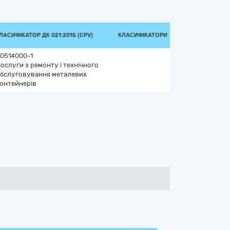
ЛАСИФІКАТОР ДК 021:2015 (CPV)
КЛАСИФІКАТОРИ
0514000-1
ослуги з ремонту і технічного
бслуговування металевих
онтейнерів