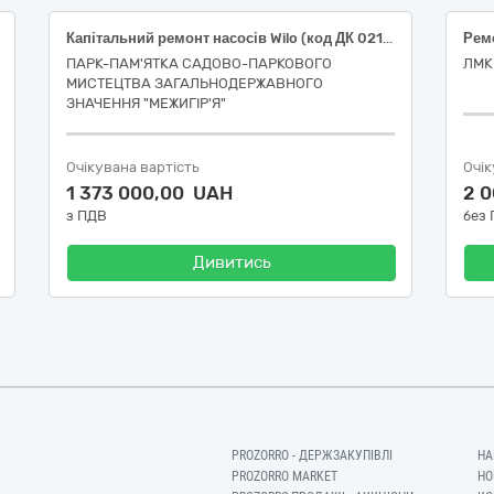
Капітальний ремонт насосів Wilo (код ДК 021:2015: 50510000-3 - Послуги з ремонту і технічного обслуговування насосів, клапанів, кранів і металевих контейнерів)
ПАРК-ПАМ'ЯТКА САДОВО-ПАРКОВОГО
ЛМК
МИСТЕЦТВА ЗАГАЛЬНОДЕРЖАВНОГО
ЗНАЧЕННЯ "МЕЖИГІР'Я"
Очікувана вартість
Очік
1 373 000,00 UAH
2 
з ПДВ
без
Дивитись
PROZORRO - ДЕРЖЗАКУПІВЛІ
НА
PROZORRO MARKET
НО