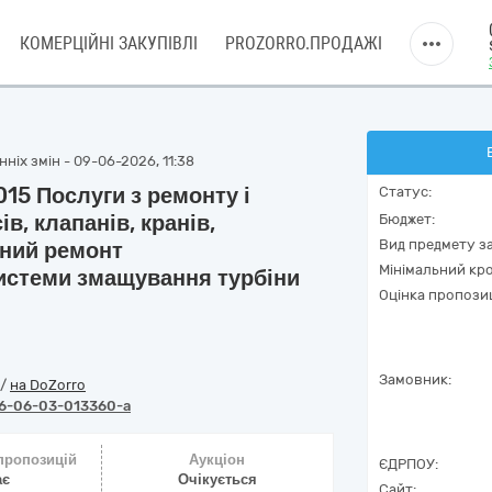
КОМЕРЦІЙНІ ЗАКУПІВЛІ
PROZORRO.ПРОДАЖІ
ніх змін - 09-06-2026, 11:38
15 Послуги з ремонту і
Статус:
в, клапанів, кранів,
Бюджет:
Вид предмету за
ьний ремонт
Мінімальний кро
истеми змащування турбіни
Оцінка пропозиц
Замовник:
/
на DoZorro
6-06-03-013360-a
 пропозицій
Аукціон
ЄДРПОУ:
ає
Очікується
Сайт: