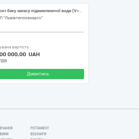
Ремонт баку запасу підживлюючої води (V=5000м3) ст.№2 об’єкта ЛМКП «Львівтеплоенерго»
П "Львівтеплоенерго"
увана вартість
000 000,00 UAH
 ПДВ
Дивитись
ВЧАННЯ
РЕГЛАМЕНТ
ВИНИ
ВЕБІНАРИ