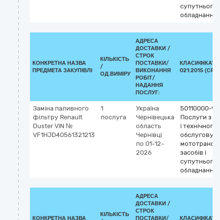
супутнього
обладнання
АДРЕСА
ДОСТАВКИ /
СТРОК
КІЛЬКІСТЬ
КОНКРЕТНА НАЗВА
ПОСТАВКИ/
КЛАСИФІКАТО
/
ПРЕДМЕТА ЗАКУПІВЛІ
ВИКОНАННЯ
021:2015 (CPV)
ОД.ВИМІРУ
РОБІТ/
НАДАННЯ
ПОСЛУГ:
Заміна паливного
1
Україна
50110000-9
фільтру Renault
послуга
Чернівецька
Послуги з р
Duster VIN №
область
і технічного
VF1HJD40561321213
Чернівці
обслуговув
по 01-12-
мототрансп
2026
засобів і
супутнього
обладнання
АДРЕСА
ДОСТАВКИ /
СТРОК
КІЛЬКІСТЬ
КОНКРЕТНА НАЗВА
ПОСТАВКИ/
КЛАСИФІКАТО