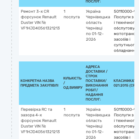
ПОСЛУГ:
Ремонт 3-x CR
1
Україна
50110000-9
форсунок Renault
послуга
Чернівецька
Послуги з р
Duster VIN №
область
і технічного
VF1HJD40561321213
Чернівці
обслуговув
по 01-12-
мототрансп
2026
засобів і
супутнього
обладнання
АДРЕСА
ДОСТАВКИ /
СТРОК
КІЛЬКІСТЬ
КОНКРЕТНА НАЗВА
ПОСТАВКИ/
КЛАСИФІКАТО
/
ПРЕДМЕТА ЗАКУПІВЛІ
ВИКОНАННЯ
021:2015 (CPV)
ОД.ВИМІРУ
РОБІТ/
НАДАННЯ
ПОСЛУГ:
Перевірка RC та
1
Україна
50110000-9
зазора 4-х
послуга
Чернівецька
Послуги з р
форсунок Renault
область
і технічного
Duster VIN №
Чернівці
обслуговув
VF1HJD40561321213
по 01-12-
мототрансп
2026
засобів і