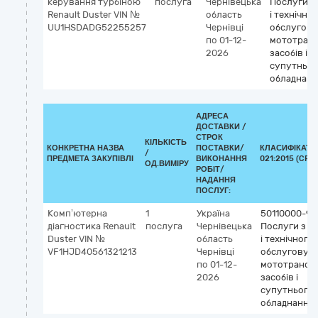
керування турбіною
послуга
Чернівецька
Послуги з
Renault Duster VIN №
область
і технічно
UU1HSDADG52255257
Чернівці
обслугов
по 01-12-
мототран
2026
засобів і
супутньог
обладнанн
АДРЕСА
ДОСТАВКИ /
СТРОК
КІЛЬКІСТЬ
КОНКРЕТНА НАЗВА
ПОСТАВКИ/
КЛАСИФІКАТО
/
ПРЕДМЕТА ЗАКУПІВЛІ
ВИКОНАННЯ
021:2015 (CPV)
ОД.ВИМІРУ
РОБІТ/
НАДАННЯ
ПОСЛУГ:
Комп’ютерна
1
Україна
50110000-9
діагностика Renault
послуга
Чернівецька
Послуги з р
Duster VIN №
область
і технічного
VF1HJD40561321213
Чернівці
обслуговув
по 01-12-
мототрансп
2026
засобів і
супутнього
обладнання