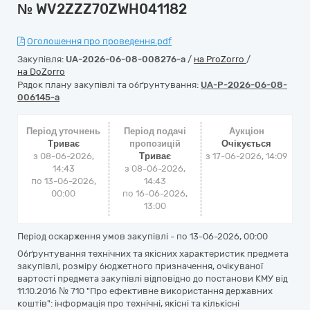
№ WV2ZZZ70ZWH041182
Оголошення про проведення.pdf
Закупівля:
UA-2026-06-08-008276-a
/
на ProZorro
/
на DoZorro
Рядок плану закупівлі та обґрунтування:
UA-P-2026-06-08-
006145-a
Період уточнень
Період подачі
Аукціон
Триває
пропозицій
Очікується
з 08-06-2026,
Триває
з
17-06-2026, 14:09
14:43
з 08-06-2026,
по 13-06-2026,
14:43
00:00
по 16-06-2026,
13:00
Період оскарження умов закупівлі - по
13-06-2026, 00:00
Обґрунтування технічних та якісних характеристик предмета
закупівлі, розміру бюджетного призначення, очікуваної
вартості предмета закупівлі відповідно до постанови КМУ від
11.10.2016 № 710 "Про ефективне використання державних
коштів": інформація про технічні, якісні та кількісні