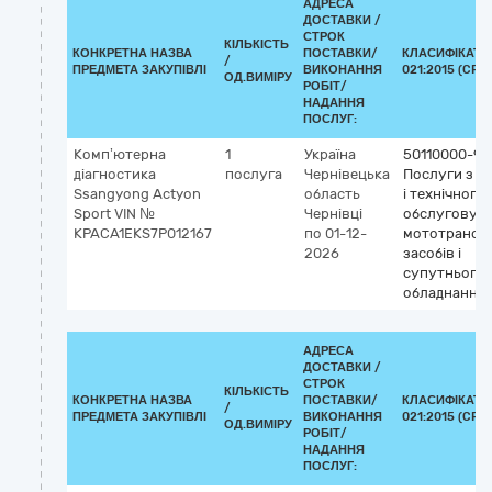
АДРЕСА
ДОСТАВКИ /
СТРОК
КІЛЬКІСТЬ
КОНКРЕТНА НАЗВА
ПОСТАВКИ/
КЛАСИФІКАТО
/
ПРЕДМЕТА ЗАКУПІВЛІ
ВИКОНАННЯ
021:2015 (CPV)
ОД.ВИМІРУ
РОБІТ/
НАДАННЯ
ПОСЛУГ:
Комп’ютерна
1
Україна
50110000-9
діагностика
послуга
Чернівецька
Послуги з р
Ssangyong Actyon
область
і технічного
Sport VIN №
Чернівці
обслуговув
KPACA1EKS7P012167
по 01-12-
мототрансп
2026
засобів і
супутнього
обладнання
АДРЕСА
ДОСТАВКИ /
СТРОК
КІЛЬКІСТЬ
КОНКРЕТНА НАЗВА
ПОСТАВКИ/
КЛАСИФІКАТО
/
ПРЕДМЕТА ЗАКУПІВЛІ
ВИКОНАННЯ
021:2015 (CPV)
ОД.ВИМІРУ
РОБІТ/
НАДАННЯ
ПОСЛУГ: