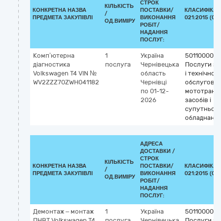
СТРОК
КІЛЬКІСТЬ
КОНКРЕТНА НАЗВА
ПОСТАВКИ/
КЛАСИФІКАТ
/
ПРЕДМЕТА ЗАКУПІВЛІ
ВИКОНАННЯ
021:2015 (CP
ОД.ВИМІРУ
РОБІТ/
НАДАННЯ
ПОСЛУГ:
Комп’ютерна
1
Україна
50110000-9
діагностика
послуга
Чернівецька
Послуги з 
Volkswagen T4 VIN №
область
і технічног
WV2ZZZ70ZWH041182
Чернівці
обслугову
по 01-12-
мототранс
2026
засобів і
супутньог
обладнанн
АДРЕСА
ДОСТАВКИ /
СТРОК
КІЛЬКІСТЬ
КОНКРЕТНА НАЗВА
ПОСТАВКИ/
КЛАСИФІКАТ
/
ПРЕДМЕТА ЗАКУПІВЛІ
ВИКОНАННЯ
021:2015 (CP
ОД.ВИМІРУ
РОБІТ/
НАДАННЯ
ПОСЛУГ:
Демонтаж – монтаж
1
Україна
50110000-9
ПНВТ Volkswagen T4
послуга
Чернівецька
Послуги з 