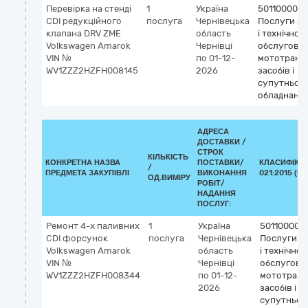
Перевірка на стенді
1
Україна
50110000-9
CDI редукційного
послуга
Чернівецька
Послуги з 
клапана DRV ZME
область
і технічног
Volkswagen Amarok
Чернівці
обслугову
VIN №
по 01-12-
мототранс
WV1ZZZ2HZFH008145
2026
засобів і
супутньог
обладнанн
АДРЕСА
ДОСТАВКИ /
СТРОК
КІЛЬКІСТЬ
КОНКРЕТНА НАЗВА
ПОСТАВКИ/
КЛАСИФІКАТ
/
ПРЕДМЕТА ЗАКУПІВЛІ
ВИКОНАННЯ
021:2015 (CP
ОД.ВИМІРУ
РОБІТ/
НАДАННЯ
ПОСЛУГ:
Ремонт 4-х паливних
1
Україна
50110000-
СDI форсунок
послуга
Чернівецька
Послуги з
Volkswagen Amarok
область
і технічног
VIN №
Чернівці
обслугову
WV1ZZZ2HZFH008344
по 01-12-
мототранс
2026
засобів і
супутньог