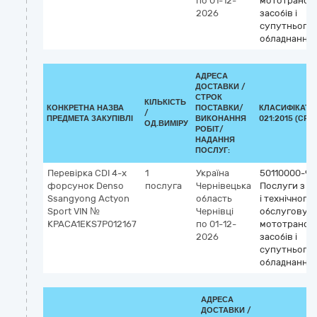
по 01-12-
мототрансп
2026
засобів і
супутнього
обладнання
АДРЕСА
ДОСТАВКИ /
СТРОК
КІЛЬКІСТЬ
КОНКРЕТНА НАЗВА
ПОСТАВКИ/
КЛАСИФІКАТО
/
ПРЕДМЕТА ЗАКУПІВЛІ
ВИКОНАННЯ
021:2015 (CPV)
ОД.ВИМІРУ
РОБІТ/
НАДАННЯ
ПОСЛУГ:
Перевірка СDI 4-х
1
Україна
50110000-9
форсунок Denso
послуга
Чернівецька
Послуги з р
Ssangyong Actyon
область
і технічного
Sport VIN №
Чернівці
обслуговув
KPACA1EKS7P012167
по 01-12-
мототрансп
2026
засобів і
супутнього
обладнання
АДРЕСА
ДОСТАВКИ /