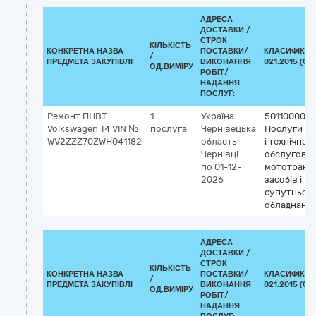
АДРЕСА
ДОСТАВКИ /
СТРОК
КІЛЬКІСТЬ
КОНКРЕТНА НАЗВА
ПОСТАВКИ/
КЛАСИФІКАТ
/
ПРЕДМЕТА ЗАКУПІВЛІ
ВИКОНАННЯ
021:2015 (CP
ОД.ВИМІРУ
РОБІТ/
НАДАННЯ
ПОСЛУГ:
Ремонт ПНВТ
1
Україна
50110000-9
Volkswagen T4 VIN №
послуга
Чернівецька
Послуги з 
WV2ZZZ70ZWH041182
область
і технічног
Чернівці
обслугову
по 01-12-
мототранс
2026
засобів і
супутньог
обладнанн
АДРЕСА
ДОСТАВКИ /
СТРОК
КІЛЬКІСТЬ
КОНКРЕТНА НАЗВА
ПОСТАВКИ/
КЛАСИФІКАТ
/
ПРЕДМЕТА ЗАКУПІВЛІ
ВИКОНАННЯ
021:2015 (CP
ОД.ВИМІРУ
РОБІТ/
НАДАННЯ