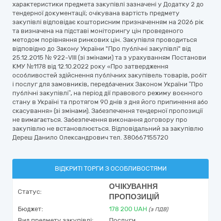
характеристики предмета закупівлі зазначені у Додатку 2 до
тендерної документації; очікувана вартість предмету
закупівлі відповідає кошторисним призначенням на 2026 рік
та визначена на підставі моніторингу цін проведеного
методом порівняння ринкових цін. Закупівля проводиться
відповідно до Закону України "Про публічні закупівлі" від
25.12.2015 № 922-VIII (зі змінами) та з урахуванням Постанови
КМУ №1178 від 12.10.2022 року «Про затвердження
особливостей здійснення публічних закупівель товарів, робіт
і послуг для замовників, передбачених Законом України “Про
публічні закупівлі”, на період дії правового режиму воєнного
стану в Україні та протягом 90 днів з дня його припинення або
скасування» (зі змінами). Забезпечення тендерної пропозиції
не вимагається. Забезпечення виконання договору про
закупівлю не встановлюється. Відповідальний за закупівлю
Дереш Данило Олександрович тел. 380667155720
ВІДКРИТІ ТОРГИ З ОСОБЛИВОСТЯМИ
ОЧІКУВАННЯ
Статус:
ПРОПОЗИЦІЙ
Бюджет:
178 200
UAH
(з ПДВ)
Вид предмету закупівлі:
Послуги