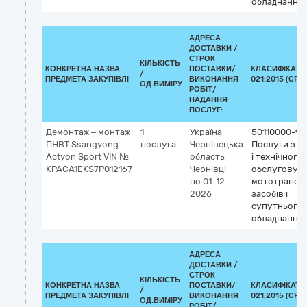
обладнання
АДРЕСА
ДОСТАВКИ /
СТРОК
КІЛЬКІСТЬ
КОНКРЕТНА НАЗВА
ПОСТАВКИ/
КЛАСИФІКАТО
/
ПРЕДМЕТА ЗАКУПІВЛІ
ВИКОНАННЯ
021:2015 (CPV)
ОД.ВИМІРУ
РОБІТ/
НАДАННЯ
ПОСЛУГ:
Демонтаж – монтаж
1
Україна
50110000-9
ПНВТ Ssangyong
послуга
Чернівецька
Послуги з р
Actyon Sport VIN №
область
і технічного
KPACA1EKS7P012167
Чернівці
обслуговув
по 01-12-
мототрансп
2026
засобів і
супутнього
обладнання
АДРЕСА
ДОСТАВКИ /
СТРОК
КІЛЬКІСТЬ
КОНКРЕТНА НАЗВА
ПОСТАВКИ/
КЛАСИФІКАТО
/
ПРЕДМЕТА ЗАКУПІВЛІ
ВИКОНАННЯ
021:2015 (CPV)
ОД.ВИМІРУ
РОБІТ/