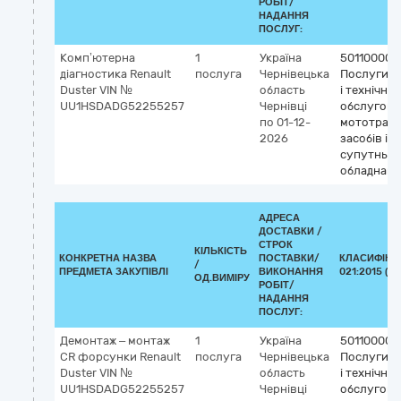
РОБІТ/
НАДАННЯ
ПОСЛУГ:
Комп’ютерна
1
Україна
50110000-
діагностика Renault
послуга
Чернівецька
Послуги з
Duster VIN №
область
і технічно
UU1HSDADG52255257
Чернівці
обслугов
по 01-12-
мототран
2026
засобів і
супутньог
обладнанн
АДРЕСА
ДОСТАВКИ /
СТРОК
КІЛЬКІСТЬ
КОНКРЕТНА НАЗВА
ПОСТАВКИ/
КЛАСИФІКА
/
ПРЕДМЕТА ЗАКУПІВЛІ
ВИКОНАННЯ
021:2015 (C
ОД.ВИМІРУ
РОБІТ/
НАДАННЯ
ПОСЛУГ:
Демонтаж – монтаж
1
Україна
50110000-
CR форсунки Renault
послуга
Чернівецька
Послуги з
Duster VIN №
область
і технічно
UU1HSDADG52255257
Чернівці
обслугов