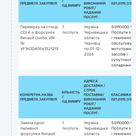
/
ПРЕДМЕТА ЗАКУПІВЛІ
ВИКОНАННЯ
021:2015 (CPV)
ОД.ВИМІРУ
РОБІТ/
НАДАННЯ
ПОСЛУГ:
Перевірка на стенді
1
Україна
50110000-9
СDI 4-х форсунок
послуга
Чернівецька
Послуги з р
Renault Duster VIN
область
і технічного
№
Чернівці
обслуговув
VF1HJD40561321213
по 01-12-
мототрансп
2026
засобів і
супутнього
обладнання
АДРЕСА
ДОСТАВКИ /
СТРОК
КІЛЬКІСТЬ
КОНКРЕТНА НАЗВА
ПОСТАВКИ/
КЛАСИФІКАТО
/
ПРЕДМЕТА ЗАКУПІВЛІ
ВИКОНАННЯ
021:2015 (CPV)
ОД.ВИМІРУ
РОБІТ/
НАДАННЯ
ПОСЛУГ:
Заміна одної
1
Україна
50110000-9
паливної
послуга
Чернівецька
Послуги з р
форсунки Renault
область
і технічного