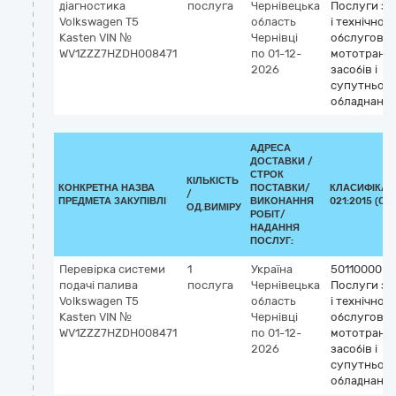
діагностика
послуга
Чернівецька
Послуги з 
Volkswagen T5
область
і технічног
Kasten VIN №
Чернівці
обслугову
WV1ZZZ7HZDH008471
по 01-12-
мототранс
2026
засобів і
супутньог
обладнанн
АДРЕСА
ДОСТАВКИ /
СТРОК
КІЛЬКІСТЬ
КОНКРЕТНА НАЗВА
ПОСТАВКИ/
КЛАСИФІКАТ
/
ПРЕДМЕТА ЗАКУПІВЛІ
ВИКОНАННЯ
021:2015 (CP
ОД.ВИМІРУ
РОБІТ/
НАДАННЯ
ПОСЛУГ:
Перевірка системи
1
Україна
50110000-9
подачі палива
послуга
Чернівецька
Послуги з 
Volkswagen T5
область
і технічног
Kasten VIN №
Чернівці
обслугову
WV1ZZZ7HZDH008471
по 01-12-
мототранс
2026
засобів і
супутньог
обладнанн