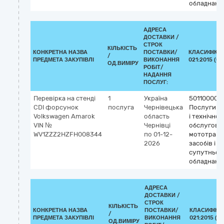
обладнанн
АДРЕСА
ДОСТАВКИ /
СТРОК
КІЛЬКІСТЬ
КОНКРЕТНА НАЗВА
ПОСТАВКИ/
КЛАСИФІКАТ
/
ПРЕДМЕТА ЗАКУПІВЛІ
ВИКОНАННЯ
021:2015 (CP
ОД.ВИМІРУ
РОБІТ/
НАДАННЯ
ПОСЛУГ:
Перевірка на стенді
1
Україна
50110000-
CDI форсунок
послуга
Чернівецька
Послуги з
Volkswagen Amarok
область
і технічног
VIN №
Чернівці
обслугову
WV1ZZZ2HZFH008344
по 01-12-
мототранс
2026
засобів і
супутньог
обладнанн
АДРЕСА
ДОСТАВКИ /
СТРОК
КІЛЬКІСТЬ
КОНКРЕТНА НАЗВА
ПОСТАВКИ/
КЛАСИФІКА
/
ПРЕДМЕТА ЗАКУПІВЛІ
ВИКОНАННЯ
021:2015 (C
ОД.ВИМІРУ