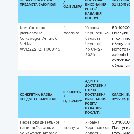
КОНКРЕТНА НАЗВА
ПОСТАВКИ/
КЛАСИФІКАТ
/
ПРЕДМЕТА ЗАКУПІВЛІ
ВИКОНАННЯ
021:2015 (CP
ОД.ВИМІРУ
РОБІТ/
НАДАННЯ
ПОСЛУГ:
Комп’ютерна
1
Україна
50110000-9
діагностика
послуга
Чернівецька
Послуги з 
Volkswagen Amarok
область
і технічног
VIN №
Чернівці
обслугову
WV1ZZZ2HZFH008145
по 01-12-
мототранс
2026
засобів і
супутньог
обладнанн
АДРЕСА
ДОСТАВКИ /
СТРОК
КІЛЬКІСТЬ
КОНКРЕТНА НАЗВА
ПОСТАВКИ/
КЛАСИФІКАТ
/
ПРЕДМЕТА ЗАКУПІВЛІ
ВИКОНАННЯ
021:2015 (CP
ОД.ВИМІРУ
РОБІТ/
НАДАННЯ
ПОСЛУГ:
Перевірка дизельної
1
Україна
50110000-9
паливної системи
послуга
Чернівецька
Послуги з 
Volkswagen Amarok
область
і технічног