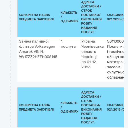
АДРЕСА
ДОСТАВКИ /
СТРОК
КІЛЬКІСТЬ
КОНКРЕТНА НАЗВА
ПОСТАВКИ/
КЛАСИФІКАТ
/
ПРЕДМЕТА ЗАКУПІВЛІ
ВИКОНАННЯ
021:2015 (CP
ОД.ВИМІРУ
РОБІТ/
НАДАННЯ
ПОСЛУГ:
Заміна паливної
1
Україна
50110000-9
фільтра Volkswagen
послуга
Чернівецька
Послуги з 
Amarok VIN №
область
і технічног
WV1ZZZ2HZFH008145
Чернівці
обслугову
по 01-12-
мототранс
2026
засобів і
супутньог
обладнанн
АДРЕСА
ДОСТАВКИ /
СТРОК
КІЛЬКІСТЬ
КОНКРЕТНА НАЗВА
ПОСТАВКИ/
КЛАСИФІКАТ
/
ПРЕДМЕТА ЗАКУПІВЛІ
ВИКОНАННЯ
021:2015 (CP
ОД.ВИМІРУ
РОБІТ/
НАДАННЯ
ПОСЛУГ: