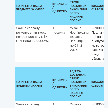
СТРОК
КІЛЬКІСТЬ
КОНКРЕТНА НАЗВА
ПОСТАВКИ/
КЛАСИФІКА
/
ПРЕДМЕТА ЗАКУПІВЛІ
ВИКОНАННЯ
021:2015 (C
ОД.ВИМІРУ
РОБІТ/
НАДАННЯ
ПОСЛУГ:
Заміна клапану
1
Україна
50110000-
регулювання тиску
послуга
Чернівецька
Послуги з
Renault Duster VIN №
область
і технічно
UU1HSDADG52255257
Чернівці
обслугов
по 01-12-
мототран
2026
засобів і
супутньог
обладнанн
АДРЕСА
ДОСТАВКИ /
СТРОК
КІЛЬКІСТЬ
КОНКРЕТНА НАЗВА
ПОСТАВКИ/
КЛАСИФІКА
/
ПРЕДМЕТА ЗАКУПІВЛІ
ВИКОНАННЯ
021:2015 (C
ОД.ВИМІРУ
РОБІТ/
НАДАННЯ
ПОСЛУГ:
Заміна клапану
1
Україна
50110000-