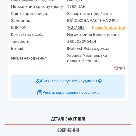
Мінімальний крок аукціону:
1 782 UAH
Оцінка пропозицій:
За вартістю придбання
Замовник:
ВІЙСЬКОВА ЧАСТИНА 2195
ЄДРПОУ:
14321682
Досьє YouControl
Контактна особа:
Негрич Ірина Валентинівна
Телефон:
380502296424
E-mail:
INehrych@dpsu.gov.ua
Україна
,
Чернівецька
Місцезнаходження:
область,
Чернівці,
0
Витяг про відсутність судимості
Реєстр корупційних порушників
ДЕТАЛІ ЗАКУПІВЛІ
ЗВЕРНЕННЯ