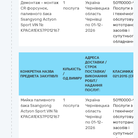
Демонтаж – монтаж
1
Україна
50110000-9
CR форсунок,
послуга
Чернівецька
Послуги з р
паливного бака
область
і технічного
Ssangyong Actyon
Чернівці
обслуговув
Sport VIN №
по 01-12-
мототрансп
KPACA1EKS7P012167
2026
засобів і
супутнього
обладнання
АДРЕСА
ДОСТАВКИ /
СТРОК
КІЛЬКІСТЬ
КОНКРЕТНА НАЗВА
ПОСТАВКИ/
КЛАСИФІКАТО
/
ПРЕДМЕТА ЗАКУПІВЛІ
ВИКОНАННЯ
021:2015 (CPV)
ОД.ВИМІРУ
РОБІТ/
НАДАННЯ
ПОСЛУГ:
Мийка паливного
1
Україна
50110000-9
бака Ssangyong
послуга
Чернівецька
Послуги з р
Actyon Sport VIN №
область
і технічного
KPACA1EKS7P012167
Чернівці
обслуговув
по 01-12-
мототрансп
2026
засобів і
супутнього