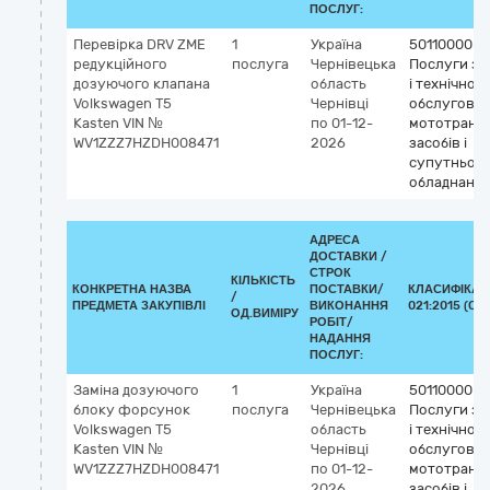
ПОСЛУГ:
Перевірка DRV ZME
1
Україна
50110000-9
редукційного
послуга
Чернівецька
Послуги з 
дозуючого клапана
область
і технічног
Volkswagen T5
Чернівці
обслугову
Kasten VIN №
по 01-12-
мототранс
WV1ZZZ7HZDH008471
2026
засобів і
супутньог
обладнанн
АДРЕСА
ДОСТАВКИ /
СТРОК
КІЛЬКІСТЬ
КОНКРЕТНА НАЗВА
ПОСТАВКИ/
КЛАСИФІКАТ
/
ПРЕДМЕТА ЗАКУПІВЛІ
ВИКОНАННЯ
021:2015 (CP
ОД.ВИМІРУ
РОБІТ/
НАДАННЯ
ПОСЛУГ:
Заміна дозуючого
1
Україна
50110000-9
блоку форсунок
послуга
Чернівецька
Послуги з 
Volkswagen T5
область
і технічног
Kasten VIN №
Чернівці
обслугову
WV1ZZZ7HZDH008471
по 01-12-
мототранс
2026
засобів і