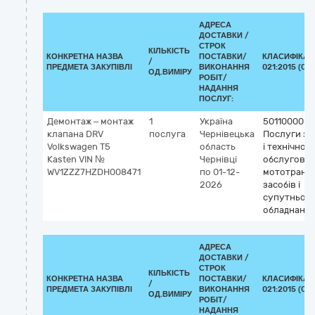
АДРЕСА
ДОСТАВКИ /
СТРОК
КІЛЬКІСТЬ
КОНКРЕТНА НАЗВА
ПОСТАВКИ/
КЛАСИФІКАТ
/
ПРЕДМЕТА ЗАКУПІВЛІ
ВИКОНАННЯ
021:2015 (CP
ОД.ВИМІРУ
РОБІТ/
НАДАННЯ
ПОСЛУГ:
Демонтаж – монтаж
1
Україна
50110000-9
клапана DRV
послуга
Чернівецька
Послуги з 
Volkswagen T5
область
і технічног
Kasten VIN №
Чернівці
обслугову
WV1ZZZ7HZDH008471
по 01-12-
мототранс
2026
засобів і
супутньог
обладнанн
АДРЕСА
ДОСТАВКИ /
СТРОК
КІЛЬКІСТЬ
КОНКРЕТНА НАЗВА
ПОСТАВКИ/
КЛАСИФІКАТ
/
ПРЕДМЕТА ЗАКУПІВЛІ
ВИКОНАННЯ
021:2015 (CP
ОД.ВИМІРУ
РОБІТ/
НАДАННЯ