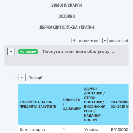
ВИМОГИ/СКАРГИ
DOZORRO
ДЕРЖАУДИТСЛУЖБА УКРАЇНИ
+
-
відкрити всі
закрити всі
-
Послуги з технічного обслугову
...
Активний
-
Позиції
АДРЕСА
ДОСТАВКИ /
СТРОК
КІЛЬКІСТЬ
КОНКРЕТНА НАЗВА
ПОСТАВКИ/
КЛАСИФІКАТ
/
ПРЕДМЕТА ЗАКУПІВЛІ
ВИКОНАННЯ
021:2015 (CP
ОД.ВИМІРУ
РОБІТ/
НАДАННЯ
ПОСЛУГ:
Комп’ютерна
1
Україна
50110000-9