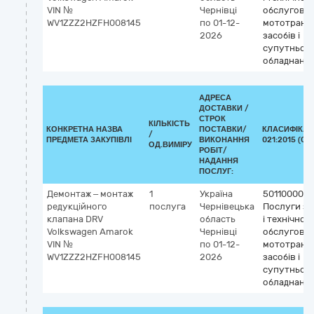
VIN №
Чернівці
обслугову
WV1ZZZ2HZFH008145
по 01-12-
мототранс
2026
засобів і
супутньог
обладнанн
АДРЕСА
ДОСТАВКИ /
СТРОК
КІЛЬКІСТЬ
КОНКРЕТНА НАЗВА
ПОСТАВКИ/
КЛАСИФІКАТ
/
ПРЕДМЕТА ЗАКУПІВЛІ
ВИКОНАННЯ
021:2015 (CP
ОД.ВИМІРУ
РОБІТ/
НАДАННЯ
ПОСЛУГ:
Демонтаж – монтаж
1
Україна
50110000-9
редукційного
послуга
Чернівецька
Послуги з 
клапана DRV
область
і технічног
Volkswagen Amarok
Чернівці
обслугову
VIN №
по 01-12-
мототранс
WV1ZZZ2HZFH008145
2026
засобів і
супутньог
обладнанн