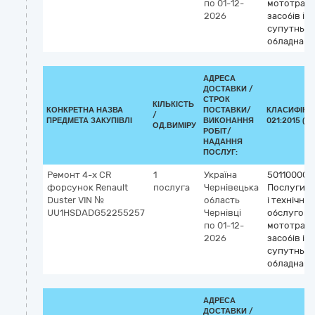
по 01-12-
мототран
2026
засобів і
супутньог
обладнанн
АДРЕСА
ДОСТАВКИ /
СТРОК
КІЛЬКІСТЬ
КОНКРЕТНА НАЗВА
ПОСТАВКИ/
КЛАСИФІКА
/
ПРЕДМЕТА ЗАКУПІВЛІ
ВИКОНАННЯ
021:2015 (C
ОД.ВИМІРУ
РОБІТ/
НАДАННЯ
ПОСЛУГ:
Ремонт 4-х CR
1
Україна
50110000-
форсунок Renault
послуга
Чернівецька
Послуги з
Duster VIN №
область
і технічно
UU1HSDADG52255257
Чернівці
обслугов
по 01-12-
мототран
2026
засобів і
супутньог
обладнанн
АДРЕСА
ДОСТАВКИ /