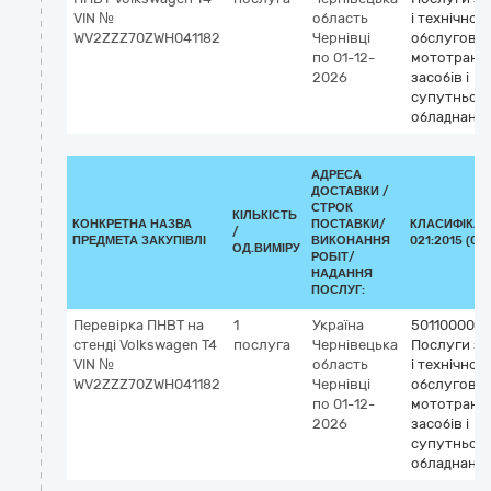
VIN №
область
і технічног
WV2ZZZ70ZWH041182
Чернівці
обслугову
по 01-12-
мототранс
2026
засобів і
супутньог
обладнанн
АДРЕСА
ДОСТАВКИ /
СТРОК
КІЛЬКІСТЬ
КОНКРЕТНА НАЗВА
ПОСТАВКИ/
КЛАСИФІКАТ
/
ПРЕДМЕТА ЗАКУПІВЛІ
ВИКОНАННЯ
021:2015 (CP
ОД.ВИМІРУ
РОБІТ/
НАДАННЯ
ПОСЛУГ:
Перевірка ПНВТ на
1
Україна
50110000-9
стенді Volkswagen T4
послуга
Чернівецька
Послуги з 
VIN №
область
і технічног
WV2ZZZ70ZWH041182
Чернівці
обслугову
по 01-12-
мототранс
2026
засобів і
супутньог
обладнанн