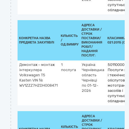
супутньог
обладнанн
АДРЕСА
ДОСТАВКИ /
СТРОК
КІЛЬКІСТЬ
КОНКРЕТНА НАЗВА
ПОСТАВКИ/
КЛАСИФІКАТ
/
ПРЕДМЕТА ЗАКУПІВЛІ
ВИКОНАННЯ
021:2015 (CP
ОД.ВИМІРУ
РОБІТ/
НАДАННЯ
ПОСЛУГ:
Демонтаж – монтаж
1
Україна
50110000-9
інтеркулера
послуга
Чернівецька
Послуги з 
Volkswagen T5
область
і технічног
Kasten VIN №
Чернівці
обслугову
WV1ZZZ7HZDH008471
по 01-12-
мототранс
2026
засобів і
супутньог
обладнанн
АДРЕСА
ДОСТАВКИ /
СТРОК
КІЛЬКІСТЬ