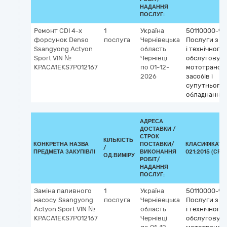
НАДАННЯ
ПОСЛУГ:
Ремонт СDI 4-х
1
Україна
50110000-9
форсунок Denso
послуга
Чернівецька
Послуги з р
Ssangyong Actyon
область
і технічного
Sport VIN №
Чернівці
обслуговув
KPACA1EKS7P012167
по 01-12-
мототрансп
2026
засобів і
супутнього
обладнання
АДРЕСА
ДОСТАВКИ /
СТРОК
КІЛЬКІСТЬ
КОНКРЕТНА НАЗВА
ПОСТАВКИ/
КЛАСИФІКАТО
/
ПРЕДМЕТА ЗАКУПІВЛІ
ВИКОНАННЯ
021:2015 (CPV)
ОД.ВИМІРУ
РОБІТ/
НАДАННЯ
ПОСЛУГ:
Заміна паливного
1
Україна
50110000-9
насосу Ssangyong
послуга
Чернівецька
Послуги з р
Actyon Sport VIN №
область
і технічного
KPACA1EKS7P012167
Чернівці
обслуговув