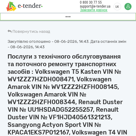
0 800 30 77 55
support@e-tender.ua
UK
Замовити дзвінок
Повернутись назад
Закупівлю оголошено - 08-06-2026, 14:43. Дата останніх змін
- 08-06-2026, 14:43
Послуги з технічного обслуговування
та поточного ремонту транспортних
засобів : Volkswagen T5 Kasten VIN №
WV1ZZZ7HZDH008471, Volkswagen
Amarok VIN № WV1ZZZ2HZFH008145,
Volkswagen Amarok VIN №
WV1ZZZ2HZFH008344, Renault Duster
VIN № UU1HSDADG52255257, Renault
Duster VIN № VF1HJD40561321213,
Ssangyong Actyon Sport VIN №
KPACA1EKS7P012167, Volkswagen T4 VIN