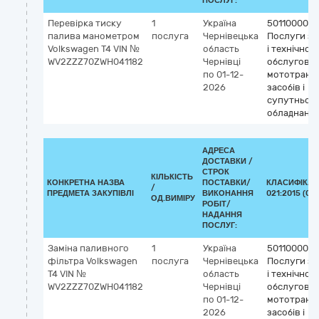
ПОСЛУГ:
Перевірка тиску
1
Україна
50110000-9
палива манометром
послуга
Чернівецька
Послуги з 
Volkswagen T4 VIN №
область
і технічног
WV2ZZZ70ZWH041182
Чернівці
обслугову
по 01-12-
мототранс
2026
засобів і
супутньог
обладнанн
АДРЕСА
ДОСТАВКИ /
СТРОК
КІЛЬКІСТЬ
КОНКРЕТНА НАЗВА
ПОСТАВКИ/
КЛАСИФІКАТ
/
ПРЕДМЕТА ЗАКУПІВЛІ
ВИКОНАННЯ
021:2015 (CP
ОД.ВИМІРУ
РОБІТ/
НАДАННЯ
ПОСЛУГ:
Заміна паливного
1
Україна
50110000-9
фільтра Volkswagen
послуга
Чернівецька
Послуги з 
T4 VIN №
область
і технічног
WV2ZZZ70ZWH041182
Чернівці
обслугову
по 01-12-
мототранс
2026
засобів і