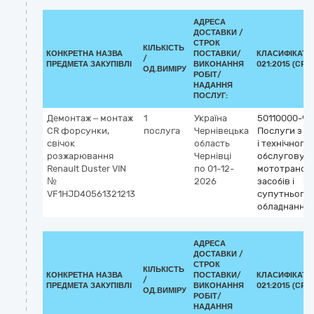
АДРЕСА
ДОСТАВКИ /
СТРОК
КІЛЬКІСТЬ
КОНКРЕТНА НАЗВА
ПОСТАВКИ/
КЛАСИФІКАТО
/
ПРЕДМЕТА ЗАКУПІВЛІ
ВИКОНАННЯ
021:2015 (CPV)
ОД.ВИМІРУ
РОБІТ/
НАДАННЯ
ПОСЛУГ:
Демонтаж – монтаж
1
Україна
50110000-9
CR форсунки,
послуга
Чернівецька
Послуги з р
свічок
область
і технічного
розжарювання
Чернівці
обслуговув
Renault Duster VIN
по 01-12-
мототрансп
№
2026
засобів і
VF1HJD40561321213
супутнього
обладнання
АДРЕСА
ДОСТАВКИ /
СТРОК
КІЛЬКІСТЬ
КОНКРЕТНА НАЗВА
ПОСТАВКИ/
КЛАСИФІКАТО
/
ПРЕДМЕТА ЗАКУПІВЛІ
ВИКОНАННЯ
021:2015 (CPV)
ОД.ВИМІРУ
РОБІТ/
НАДАННЯ