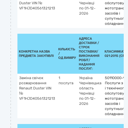
Duster VIN №
Чернівці
обслуговув
VF1HJD40561321213
по 01-12-
мототрансп
2026
засобів і
супутнього
обладнання
АДРЕСА
ДОСТАВКИ /
СТРОК
КІЛЬКІСТЬ
КОНКРЕТНА НАЗВА
ПОСТАВКИ/
КЛАСИФІКАТО
/
ПРЕДМЕТА ЗАКУПІВЛІ
ВИКОНАННЯ
021:2015 (CPV)
ОД.ВИМІРУ
РОБІТ/
НАДАННЯ
ПОСЛУГ:
Заміна свічок
1
Україна
50110000-9
розжарювання
послуга
Чернівецька
Послуги з р
Renault Duster VIN
область
і технічного
№
Чернівці
обслуговув
VF1HJD40561321213
по 01-12-
мототрансп
2026
засобів і
супутнього
обладнання