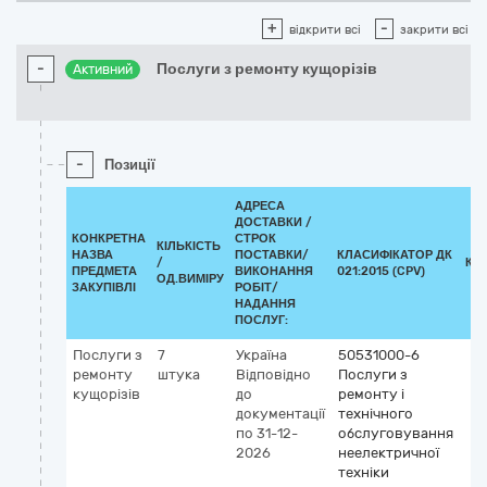
+
-
відкрити всі
закрити всі
-
Послуги з ремонту кущорізів
Активний
-
Позиції
АДРЕСА
ДОСТАВКИ /
КОНКРЕТНА
СТРОК
КІЛЬКІСТЬ
НАЗВА
ПОСТАВКИ/
КЛАСИФІКАТОР ДК
/
КЛ
ПРЕДМЕТА
ВИКОНАННЯ
021:2015 (CPV)
ОД.ВИМІРУ
ЗАКУПІВЛІ
РОБІТ/
НАДАННЯ
ПОСЛУГ:
Послуги з
7
Україна
50531000-6
ремонту
штука
Відповідно
Послуги з
кущорізів
до
ремонту і
документації
технічного
по 31-12-
обслуговування
2026
неелектричної
техніки