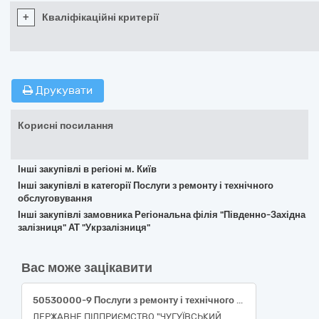
+
Кваліфікаційні критерії
Друкувати
Корисні посилання
Інші закупівлі в регіоні м. Київ
Інші закупівлі в категорії Послуги з ремонту і технічного
обслуговування
Інші закупівлі замовника Регіональна філія "Південно-Західна
залізниця" АТ "Укрзалізниця"
Вас може зацікавити
50530000-9 Послуги з ремонту і технічного обслуговування техніки (Ремонт п’ятикоординатного фрезерного оброблювального центру з ЧПК DMX-320)
ДЕРЖАВНЕ ПІДПРИЄМСТВО "ЧУГУЇВСЬКИЙ