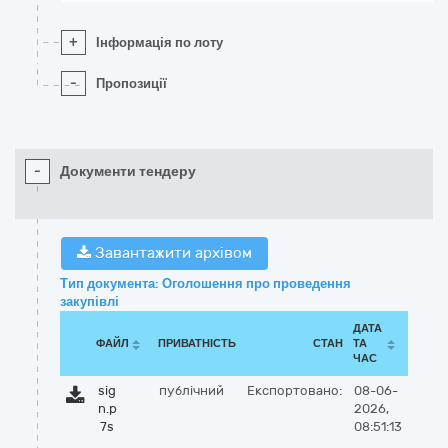
+
Інформація по лоту
-
Пропозиції
-
Документи тендеру
Завантажити архівом
Тип документа: Оголошення про проведення
закупівлі
ДАТА
ФАЙЛ
ПРИВАТНІСТЬ
СТАН
ТА
ЧАС
sig
публічний
Експортовано:
08-06-
n.p
2026,
7s
08:51:13