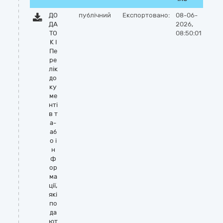
ДО
публічний
Експортовано:
08-06-
ДА
2026,
ТО
08:50:01
К I
Пе
ре
лік
до
ку
ме
нті
в т
а-
аб
о і
н
ф
ор
ма
ції,
які
по
да
ют