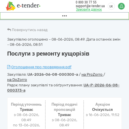
0 800 30 77 55
support@e-tender.ua
UK
Замовити дзвінок
Повернутись назад
Закупівлю оголошено - 08-06-2026, 08:49. Дата останніх змін
- 08-06-2026, 08:51
Послуги з ремонту кущорізів
Оголошення про проведення.pdf
Закупівля:
UA-2026-06-08-000300-a
/
на ProZorro
/
на DoZorro
Рядок плану закупівлі та обґрунтування:
UA-P-2026-06-08-
000373-a
Період уточнень
Період подачі
Аукціон
Триває
пропозицій
Очікується
з 08-06-2026,
Триває
з
16-06-2026, 11:52
08:49
з 08-06-2026,
по 13-06-2026,
08:49