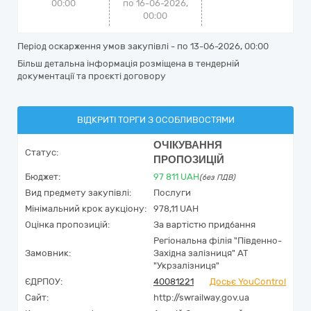
00:00
по 16-06-2026,
00:00
Період оскарження умов закупівлі - по
13-06-2026, 00:00
Більш детальна інформація розміщена в тендерній
документації та проєкті договору
ВІДКРИТІ ТОРГИ З ОСОБЛИВОСТЯМИ
ОЧІКУВАННЯ
Статус:
ПРОПОЗИЦІЙ
Бюджет:
97 811
UAH
(без ПДВ)
Вид предмету закупівлі:
Послуги
Мінімальний крок аукціону:
978,11 UAH
Оцінка пропозицій:
За вартістю придбання
Регіональна філія "Південно-
Замовник:
Західна залізниця" АТ
"Укрзалізниця"
ЄДРПОУ:
40081221
Досьє YouControl
Сайт:
http://swrailway.gov.ua