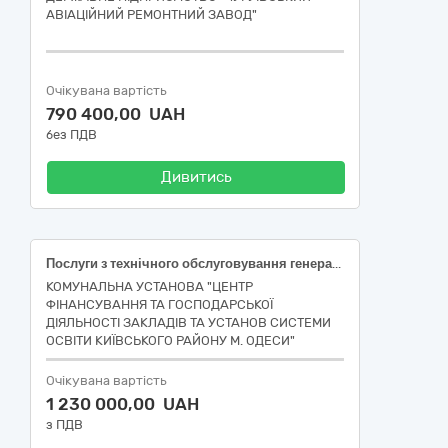
АВІАЦІЙНИЙ РЕМОНТНИЙ ЗАВОД"
Очікувана вартість
790 400,00 UAH
без ПДВ
Дивитись
Послуги з технічного обслуговування генераторів закладів та установ системи освіти Київського району м. Одеси, код 50530000-9 Послуги з ремонту і технічного обслуговування техніки за ДК 021:2015 Єдиного закупівельного словника
КОМУНАЛЬНА УСТАНОВА "ЦЕНТР
ФІНАНСУВАННЯ ТА ГОСПОДАРСЬКОЇ
ДІЯЛЬНОСТІ ЗАКЛАДІВ ТА УСТАНОВ СИСТЕМИ
ОСВІТИ КИЇВСЬКОГО РАЙОНУ М. ОДЕСИ"
Очікувана вартість
1 230 000,00 UAH
з ПДВ