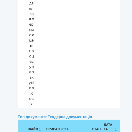
да
ют
ьс
я п
ер
ем
ож
це
м
пр
оц
ед
ур
и з
ак
упі
вл
і.d
oc
x
Тип документа: Тендерна документація
ДАТА
ФАЙЛ
ПРИВАТНІСТЬ
СТАН
ТА