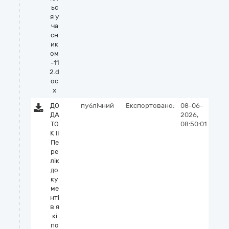
ьс
я у
ча
сн
ик
ом
-11
2.d
oc
x
ДО
публічний
Експортовано:
08-06-
ДА
2026,
ТО
08:50:01
К ІІ
Пе
ре
лік
до
ку
ме
нті
в я
кі
по