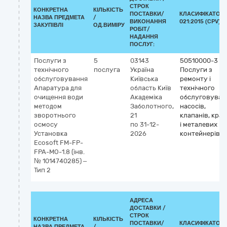
СТРОК
КОНКРЕТНА
КІЛЬКІСТЬ
ПОСТАВКИ/
КЛАСИФІКАТОР 
НАЗВА ПРЕДМЕТА
/
ВИКОНАННЯ
021:2015 (CPV)
ЗАКУПІВЛІ
ОД.ВИМІРУ
РОБІТ/
НАДАННЯ
ПОСЛУГ:
Послуги з
5
03143
50510000-3
технічного
послуга
Україна
Послуги з
обслуговування
Київська
ремонту і
Апаратура для
область
Київ
технічного
очищення води
Академіка
обслуговуван
методом
Заболотного,
насосів,
зворотнього
21
клапанів, кран
осмосу
по 31-12-
і металевих
Установка
2026
контейнерів
Ecosoft FM-FP-
FPA-MO-1.8 (інв.
№ 1014740285) –
Тип 2
АДРЕСА
ДОСТАВКИ /
СТРОК
КОНКРЕТНА
КІЛЬКІСТЬ
ПОСТАВКИ/
КЛАСИФІКАТОР 
НАЗВА ПРЕДМЕТА
/