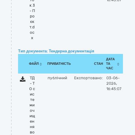
к 3
- П
ро
єк
т.d
oc
x
Тип документа: Тендерна документація
ДАТА
ФАЙЛ
ПРИВАТНІСТЬ
СТАН
ТА
ЧАС
ТД
публічний
Експортовано:
03-06-
- Т
2026,
О с
16:45:07
ис
те
ми
оч
ищ
ен
ня
во