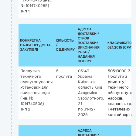
FPA-MO-1.8 (інв.
№ 1014740285) –
Тип 1
АДРЕСА
ДОСТАВКИ /
СТРОК
КОНКРЕТНА
КІЛЬКІСТЬ
ПОСТАВКИ/
КЛАСИФІКАТОР 
НАЗВА ПРЕДМЕТА
/
ВИКОНАННЯ
021:2015 (CPV)
ЗАКУПІВЛІ
ОД.ВИМІРУ
РОБІТ/
НАДАННЯ
ПОСЛУГ:
Послуги з
5
03143
50510000-3
технічного
послуга
Україна
Послуги з
обслуговування
Київська
ремонту і
Установки для
область
Київ
технічного
очищення води
Академіка
обслуговуван
(інв. №
Заболотного,
насосів,
1014740506) -
21
клапанів, кран
Тип 2
по 31-12-
і металевих
2026
контейнерів
АДРЕСА
ДОСТАВКИ /