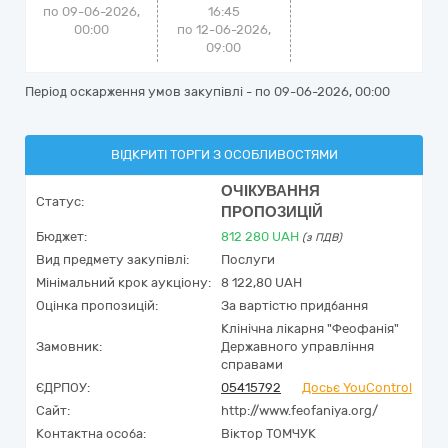
по 09-06-2026,
16:45
00:00
по 12-06-2026,
09:00
Період оскарження умов закупівлі - по
09-06-2026, 00:00
ВІДКРИТІ ТОРГИ З ОСОБЛИВОСТЯМИ
ОЧІКУВАННЯ
Статус:
ПРОПОЗИЦІЙ
Бюджет:
812 280
UAH
(з ПДВ)
Вид предмету закупівлі:
Послуги
Мінімальний крок аукціону:
8 122,80 UAH
Оцінка пропозицій:
За вартістю придбання
Клінічна лікарня "Феофанія"
Замовник:
Державного управління
справами
ЄДРПОУ:
05415792
Досьє YouControl
Сайт:
http://www.feofaniya.org/
Контактна особа:
Віктор ТОМЧУК