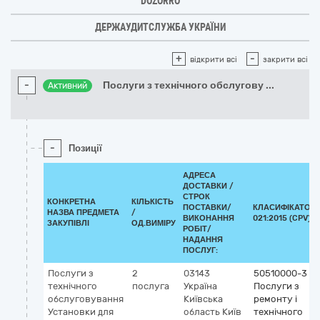
DOZORRO
ДЕРЖАУДИТСЛУЖБА УКРАЇНИ
+
-
відкрити всі
закрити всі
-
Послуги з технічного обслугову
...
Активний
-
Позиції
АДРЕСА
ДОСТАВКИ /
СТРОК
КОНКРЕТНА
КІЛЬКІСТЬ
ПОСТАВКИ/
КЛАСИФІКАТОР 
НАЗВА ПРЕДМЕТА
/
ВИКОНАННЯ
021:2015 (CPV)
ЗАКУПІВЛІ
ОД.ВИМІРУ
РОБІТ/
НАДАННЯ
ПОСЛУГ:
Послуги з
2
03143
50510000-3
технічного
послуга
Україна
Послуги з
обслуговування
Київська
ремонту і
Установки для
область
Київ
технічного