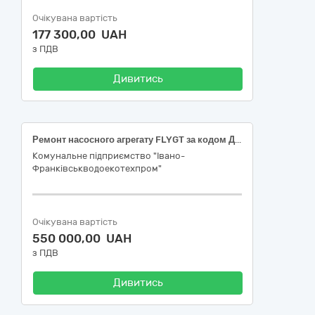
Очікувана вартість
177 300,00 UAH
з ПДВ
Дивитись
Ремонт насосного агрегату FLYGT за кодом ДК 021:2015:50510000-3 - Послуги з ремонту і технічного обслуговування насосів
Комунальне підприємство "Івано-
Франківськводоекотехпром"
Очікувана вартість
550 000,00 UAH
з ПДВ
Дивитись