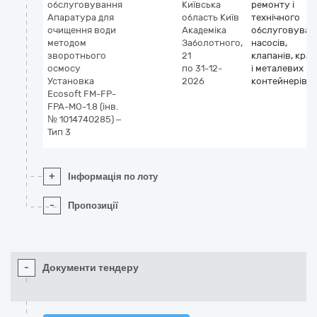
обслуговування
Київська
ремонту і
Апаратура для
область
Київ
технічного
очищення води
Академіка
обслуговуван
методом
Заболотного,
насосів,
зворотнього
21
клапанів, кран
осмосу
по 31-12-
і металевих
Установка
2026
контейнерів
Ecosoft FM-FP-
FPA-MO-1.8 (інв.
№ 1014740285) –
Тип 3
+
Інформація по лоту
-
Пропозиції
-
Документи тендеру