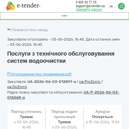
0 800 30 77 55
support@e-tender.ua
UK
Замовити дзвінок
Повернутись назад
Закупівлю оголошено - 03-06-2026, 16:45. Дата останніх змін
- 03-06-2026, 16:45
Послуги з технічного обслуговування
систем водоочистки
Оголошення про проведення.pdf
Закупівля:
UA-2026-06-03-012891-a
/
на ProZorro
/
на DoZorro
Рядок плану закупівлі та обґрунтування:
UA-P-2026-06-03-
016568-a
Період уточнень
Період подачі
Аукціон
Триває
пропозицій
Очікується
з 03-06-2026,
Триває
з
15-06-2026, 11:36
16:45
з 03-06-2026,