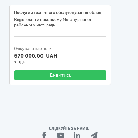
Послуги з технічного обслуговування обладнання системи водопідготовки великої чаші Палацу водних видів спорту Комунального позашкільного навчального закладу «Дитячо-юнацька спортивна школа №1» Криворізької міської ради
Відділ освіти виконкому Металургійної
районної у місті ради
Очікувана вартість
570 000,00 UAH
з ПДВ
Дивитись
СЛІДКУЙТЕ ЗА НАМИ: