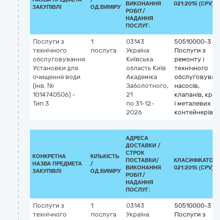
ВИКОНАННЯ
021:2015 (CPV)
ЗАКУПІВЛІ
ОД.ВИМІРУ
РОБІТ/
НАДАННЯ
ПОСЛУГ:
Послуги з
1
03143
50510000-3
технічного
послуга
Україна
Послуги з
обслуговування
Київська
ремонту і
Установки для
область
Київ
технічного
очищення води
Академіка
обслуговуван
(інв. №
Заболотного,
насосів,
1014740506) -
21
клапанів, кран
Тип 3
по 31-12-
і металевих
2026
контейнерів
АДРЕСА
ДОСТАВКИ /
СТРОК
КОНКРЕТНА
КІЛЬКІСТЬ
ПОСТАВКИ/
КЛАСИФІКАТОР 
НАЗВА ПРЕДМЕТА
/
ВИКОНАННЯ
021:2015 (CPV)
ЗАКУПІВЛІ
ОД.ВИМІРУ
РОБІТ/
НАДАННЯ
ПОСЛУГ:
Послуги з
1
03143
50510000-3
технічного
послуга
Україна
Послуги з