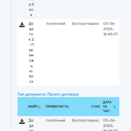
у.d
oc
x
До
публічний
Експортовано:
03-06-
да
2026,
то
16:45:07
к 2
- П
ер
ем
ож
ц
ю.
do
cx
Тип документа: Проект договору
ДАТА
ФАЙЛ
ПРИВАТНІСТЬ
СТАН
ТА
ЧАС
До
публічний
Експортовано:
03-06-
да
2026,
то
16:45:07