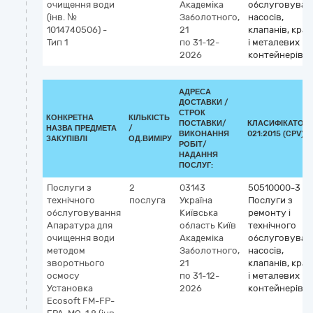
очищення води
Академіка
обслуговуван
(інв. №
Заболотного,
насосів,
1014740506) -
21
клапанів, кран
Тип 1
по 31-12-
і металевих
2026
контейнерів
АДРЕСА
ДОСТАВКИ /
СТРОК
КОНКРЕТНА
КІЛЬКІСТЬ
ПОСТАВКИ/
КЛАСИФІКАТОР 
НАЗВА ПРЕДМЕТА
/
ВИКОНАННЯ
021:2015 (CPV)
ЗАКУПІВЛІ
ОД.ВИМІРУ
РОБІТ/
НАДАННЯ
ПОСЛУГ:
Послуги з
2
03143
50510000-3
технічного
послуга
Україна
Послуги з
обслуговування
Київська
ремонту і
Апаратура для
область
Київ
технічного
очищення води
Академіка
обслуговуван
методом
Заболотного,
насосів,
зворотнього
21
клапанів, кран
осмосу
по 31-12-
і металевих
Установка
2026
контейнерів
Ecosoft FM-FP-