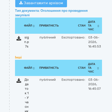
Завантажити архівом
Тип документа: Оголошення про проведення
закупівлі
ДАТА
ФАЙЛ
ПРИВАТНІСТЬ
СТАН
ТА
ЧАС
sig
публічний
Експортовано:
03-06-
n.p
2026,
7s
16:45:53
Інші
ДАТА
ФАЙЛ
ПРИВАТНІСТЬ
СТАН
ТА
ЧАС
До
публічний
Експортовано:
03-06-
да
2026,
то
16:45:07
к 1
- У
ча
сн
ик