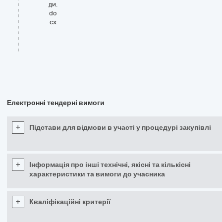
ди.
do
cx
Електронні тендерні вимоги
+
Підстави для відмови в участі у процедурі закупівлі
+
Інформація про інші технічні, якісні та кількісні
характеристики та вимоги до учасника
+
Кваліфікаційні критерії