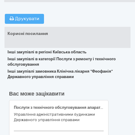
Друкувати
Корисні посилання
Інші закупівлі в регіоні Київська область
Інші закупівлі в категорії Послуги з ремонту і технічного
обслуговування
Інші закупівлі замовника Клінічна лікарня "Феофанія"
Державного управління справами
Вас може зацікавити
Послуги з технічного обслуговування апаратів для очищення і кондиціювання питної води типу WL-3000 та HOTFROST V80PUFMT
Управління адміністративними будинками
Державного управління справами