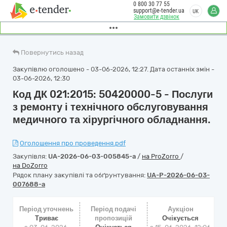
0 800 30 77 55
support@e-tender.ua
UK
Замовити дзвінок
Повернутись назад
Закупівлю оголошено - 03-06-2026, 12:27. Дата останніх змін -
03-06-2026, 12:30
Код ДК 021:2015: 50420000-5 - Послуги
з ремонту і технічного обслуговування
медичного та хірургічного обладнання.
Оголошення про проведення.pdf
Закупівля:
UA-2026-06-03-005845-a
/
на ProZorro
/
на DoZorro
Рядок плану закупівлі та обґрунтування:
UA-P-2026-06-03-
007688-a
Період уточнень
Період подачі
Аукціон
Триває
пропозицій
Очікується