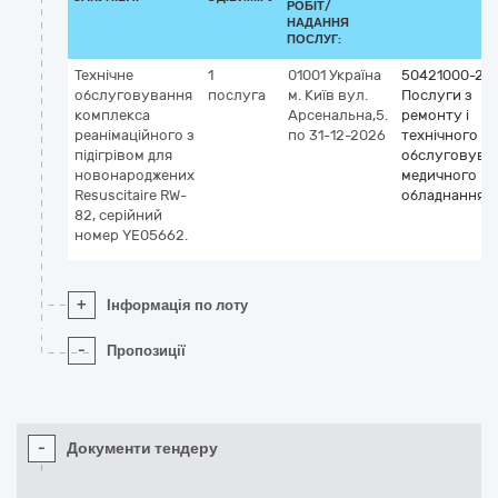
РОБІТ/
НАДАННЯ
ПОСЛУГ:
Технічне
1
01001
Україна
50421000-2
обслуговування
послуга
м. Київ
вул.
Послуги з
комплекса
Арсенальна,5.
ремонту і
реанімаційного з
по 31-12-2026
технічного
підігрівом для
обслуговува
новонароджених
медичного
Resuscitaire RW-
обладнання
82, серійний
номер YE05662.
+
Інформація по лоту
-
Пропозиції
-
Документи тендеру