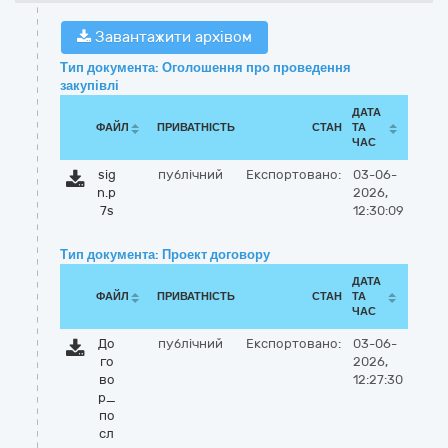
Завантажити архівом
Тип документа: Оголошення про проведення
закупівлі
ДАТА
ФАЙЛ
ПРИВАТНІСТЬ
СТАН
ТА
ЧАС
sig
публічний
Експортовано:
03-06-
n.p
2026,
7s
12:30:09
Тип документа: Проект договору
ДАТА
ФАЙЛ
ПРИВАТНІСТЬ
СТАН
ТА
ЧАС
До
публічний
Експортовано:
03-06-
го
2026,
во
12:27:30
р_
по
сл