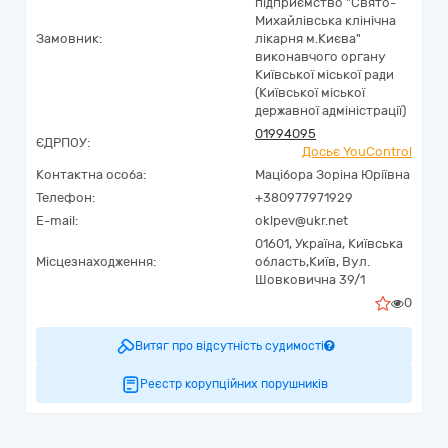
підприємство "Свято-
Михайлівська клінічна
Замовник:
лікарня м.Києва"
виконавчого органу
Київської міської ради
(Київської міської
державної адміністрації)
01994095
ЄДРПОУ:
Досьє YouControl
Контактна особа:
Мацібора Зоріна Юріївна
Телефон:
+380977971929
E-mail:
oklpev@ukr.net
01601,
Україна
,
Київська
Місцезнаходження:
область,
Київ,
Вул.
Шовковична 39/1
0
Витяг про відсутність судимості
Реєстр корупційних порушників