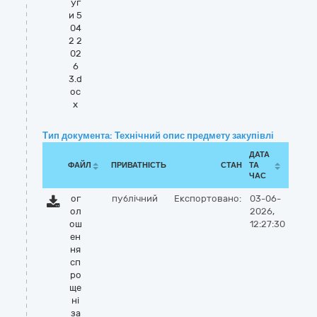
уг
и 5
04
2 2
02
6
3.d
oc
x
Тип документа: Технічний опис предмету закупівлі
ДАТА
ФАЙЛ
ПРИВАТНІСТЬ
СТАН
ТА
ЧАС
ог
публічний
Експортовано:
03-06-
ол
2026,
ош
12:27:30
ен
ня
сп
ро
ще
ні
за