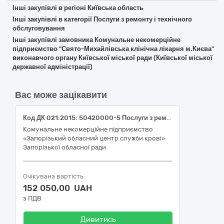
Інші закупівлі в регіоні Київська область
Інші закупівлі в категорії Послуги з ремонту і технічного
обслуговування
Інші закупівлі замовника Комунальне некомерційне
підприємство "Свято-Михайлівська клінічна лікарня м.Києва"
виконавчого органу Київської міської ради (Київської міської
державної адміністрації)
Вас може зацікавити
Код ДК 021:2015: 50420000-5 Послуги з ремонту і технічного обслуговування медичного та хірургічного обладнання (Послуги з поточного ремонту аналізатора IH-1000)
Комунальне некомерційне підприємство
«Запорізький обласний центр служби крові»
Запорізької обласної ради
Очікувана вартість
152 050,00 UAH
з ПДВ
Дивитись