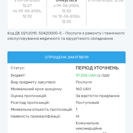
з 03-06-2026,
Очікується
з
15-06-2026, 12:06
12:27
з 09-06-2026,
по 09-06-2026,
12:32
12:32
по 12-06-2026,
12:32
Код ДК 021:2015: 50420000-5 - Послуги з ремонту і технічного
обслуговування медичного та хірургічного обладнання.
СПРОЩЕНА ЗАКУПІВЛЯ
ПЕРІОД УТОЧНЕНЬ
Статус:
Бюджет:
31 206
UAH
(з ПДВ)
Вид предмету закупівлі:
Послуги
Мінімальний крок аукціону:
160 UAH
Оцінка пропозицій:
За вартістю придбання
Розгляд пропозицій:
Поступовий
Мінімальна кількість пропозицій:
1
Наявність прекваліфікації:
Ні
Комунальне
некомерційне