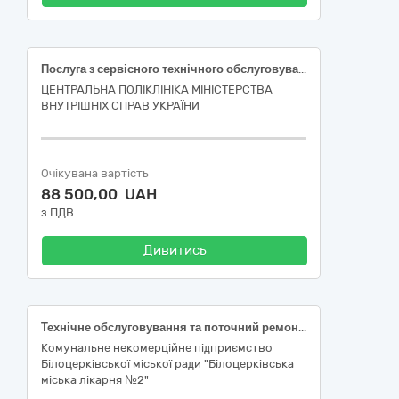
Послуга з сервісного технічного обслуговування Комп`ютерного томографу Aquilion Prime SP 160-зрізовий TSX-303B/1C (інв. № 1014710626) - 2 послуги
ЦЕНТРАЛЬНА ПОЛІКЛІНІКА МІНІСТЕРСТВА
ВНУТРІШНІХ СПРАВ УКРАЇНИ
Очікувана вартість
88 500,00 UAH
з ПДВ
Дивитись
Технічне обслуговування та поточний ремонт аналізатора автоматичного гематологічного Micros ES 60 (711 ESOH 12550), Послуги з поточного ремонту автоматичного біохімічного аналізатора ABX Pentra С 400 (901 C4-0740), Технічне обслуговування та поточний ремонт аналізатора автоматичного гематологічного Micros ES 60 (912 ESOH 15823), Технічне обслуговування аналізатора автоматичного гематологічного Yumizen Н550 (408 YAEH 07641), Послуги з поточного ремонту і технічного обслуговування автоматичного біохімічного аналізатора ABX Pentra С 400 (702 C4-0473), Технічне обслуговування BW-300 (2430188H) Аналізатор Сечі
Комунальне некомерційне підприємство
Білоцерківської міської ради "Білоцерківська
міська лікарня №2"