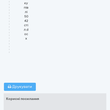
ку
пів
лі
50
42
сті
л.d
oc
x
Друкувати
Корисні посилання