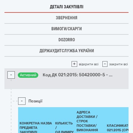
ДЕТАЛІ ЗАКУПІВЛІ
ЗВЕРНЕННЯ
ВИМОГИ/СКАРГИ
DOZORRO
ДЕРЖАУДИТСЛУЖБА УКРАЇНИ
+
-
відкрити всі
закрити всі
-
Код ДК 021:2015: 50420000-5 -
...
Активний
-
Позиції
АДРЕСА
ДОСТАВКИ /
СТРОК
КОНКРЕТНА НАЗВА
КІЛЬКІСТЬ
ПОСТАВКИ/
КЛАСИФІКАТОР
ПРЕДМЕТА
/
ВИКОНАННЯ
021:2015 (CPV)
ЗАКУПІВЛІ
ОД.ВИМІРУ