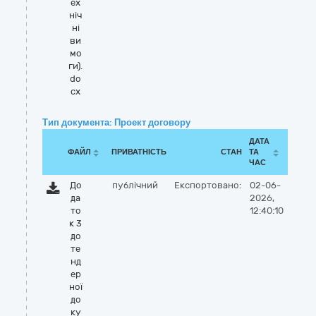
ех
ніч
ні
ви
мо
ги).
do
cx
Тип документа: Проект договору
ДАТА
ФАЙЛ
ПРИВАТНІСТЬ
СТАН
ТА
ЧАС
До
публічний
Експортовано:
02-06-
да
2026,
то
12:40:10
к 3
до
те
нд
ер
ної
до
ку