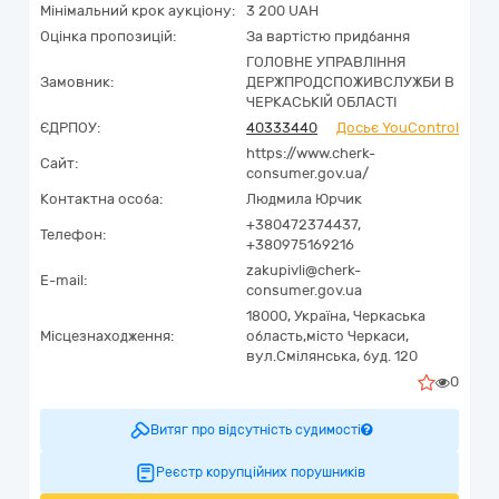
Мінімальний крок аукціону:
3 200 UAH
Оцінка пропозицій:
За вартістю придбання
ГОЛОВНЕ УПРАВЛІННЯ
Замовник:
ДЕРЖПРОДСПОЖИВСЛУЖБИ В
ЧЕРКАСЬКІЙ ОБЛАСТІ
ЄДРПОУ:
40333440
Досьє YouControl
https://www.cherk-
Сайт:
consumer.gov.ua/
Контактна особа:
Людмила Юрчик
+380472374437,
Телефон:
+380975169216
zakupivli@cherk-
E-mail:
consumer.gov.ua
18000,
Україна
,
Черкаська
Місцезнаходження:
область,
місто Черкаси,
вул.Смілянська, буд. 120
0
Витяг про відсутність судимості
Реєстр корупційних порушників