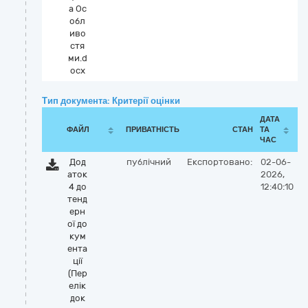
а Ос
обл
иво
стя
ми.d
ocx
Тип документа: Критерії оцінки
ДАТА
ФАЙЛ
ПРИВАТНІСТЬ
СТАН
ТА
ЧАС
Дод
публічний
Експортовано:
02-06-
аток
2026,
4 до
12:40:10
тенд
ерн
ої до
кум
ента
ції
(Пер
елік
док