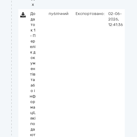
x
До
публічний
Експортовано:
02-06-
да
2026,
то
12:41:36
к 1
- П
ер
елі
к д
ок
ум
ен
тів
та
аб
о і
нф
ор
ма
ції,
які
по
да
ют