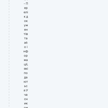
- П
ер
елі
к д
ок
ум
ен
тів
та
аб
о і
нф
ор
ма
ції,
які
по
да
ют
ьс
я У
ча
сн
ик
ом