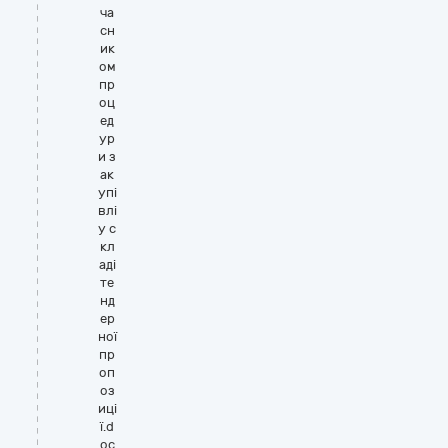
ча
сн
ик
ом
пр
оц
ед
ур
и з
ак
упі
влі
у с
кл
аді
те
нд
ер
ної
пр
оп
оз
иці
ї.d
oc