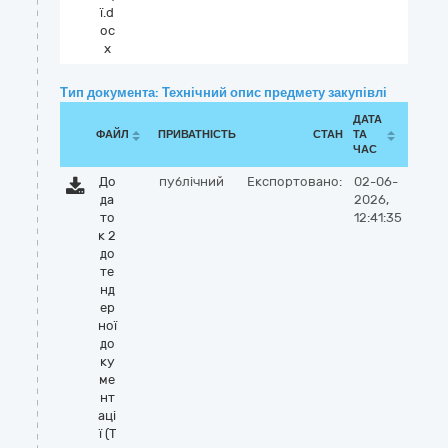
ї.d
oc
x
Тип документа: Технічний опис предмету закупівлі
ДАТА
ФАЙЛ
ПРИВАТНІСТЬ
СТАН
ТА
ЧАС
До
публічний
Експортовано:
02-06-
да
2026,
то
12:41:35
к 2
до
те
нд
ер
ної
до
ку
ме
нт
аці
ї (Т