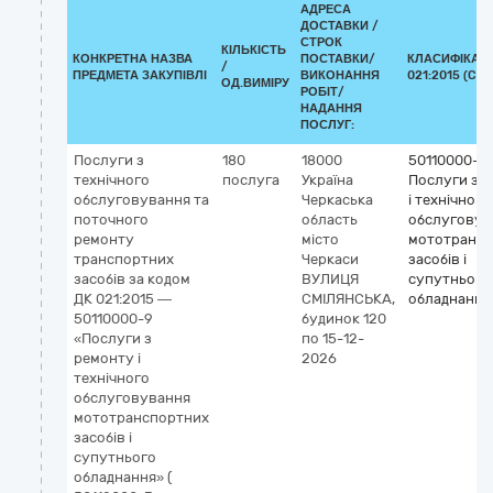
АДРЕСА
ДОСТАВКИ /
СТРОК
КІЛЬКІСТЬ
КОНКРЕТНА НАЗВА
ПОСТАВКИ/
КЛАСИФІКАТО
/
ПРЕДМЕТА ЗАКУПІВЛІ
ВИКОНАННЯ
021:2015 (CPV
ОД.ВИМІРУ
РОБІТ/
НАДАННЯ
ПОСЛУГ:
Послуги з
180
18000
50110000-9
технічного
послуга
Україна
Послуги з 
обслуговування та
Черкаська
і технічного
поточного
область
обслуговув
ремонту
місто
мототрансп
транспортних
Черкаси
засобів і
засобів за кодом
ВУЛИЦЯ
супутнього
ДК 021:2015 —
СМІЛЯНСЬКА,
обладнання
50110000-9
будинок 120
«Послуги з
по 15-12-
ремонту і
2026
технічного
обслуговування
мототранспортних
засобів і
супутнього
обладнання» (