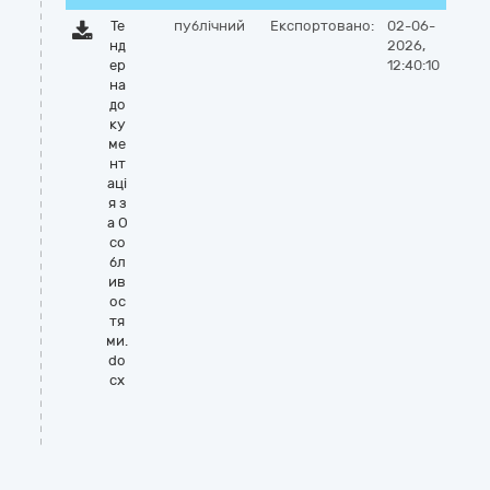
Те
публічний
Експортовано:
02-06-
нд
2026,
ер
12:40:10
на
до
ку
ме
нт
аці
я з
а О
со
бл
ив
ос
тя
ми.
do
cx