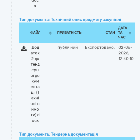
doc
x
Тип документа: Технічний опис предмету закупівлі
ДАТА
ФАЙЛ
ПРИВАТНІСТЬ
СТАН
ТА
ЧАС
Дод
публічний
Експортовано:
02-06-
аток
2026,
2 до
12:40:10
тенд
ерн
ої до
кум
ента
ції (Т
ехні
чні в
имо
ги).d
ocx
Тип документа: Тендерна документація