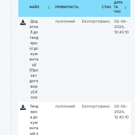
ДАТА
ФАЙЛ
ПРИВАТНІСТЬ
СТАН
ТА
ЧАС
Дод
публічний
Експортовано:
02-06-
аток
2026,
3 до
12:40:10
тенд
ерн
ої до
кум
ента
ції
(Про
єкт
дого
вор
у).d
ocx
Тенд
публічний
Експортовано:
02-06-
ерн
2026,
а до
12:40:10
кум
ента
ція з