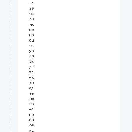
ьс
я У
ча
сн
ик
ом
пр
оц
ед
ур
и з
ак
упі
влі
у с
кл
аді
те
нд
ер
ної
пр
оп
оз
иці