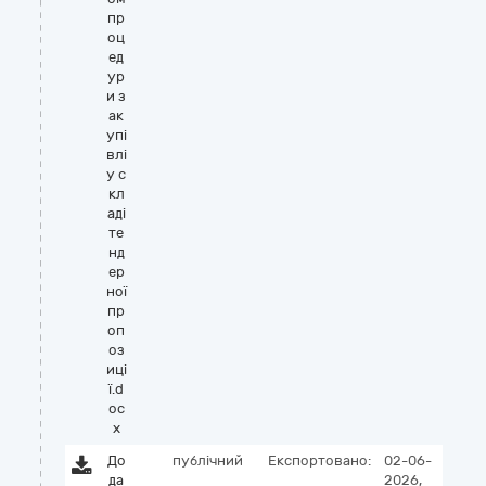
пр
оц
ед
ур
и з
ак
упі
влі
у с
кл
аді
те
нд
ер
ної
пр
оп
оз
иці
ї.d
oc
x
До
публічний
Експортовано:
02-06-
да
2026,