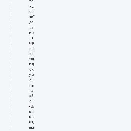
те
нд
ер
ної
до
ку
ме
нт
аці
ї (П
ер
елі
к д
ок
ум
ен
тів
та
аб
о і
нф
ор
ма
ції,
які