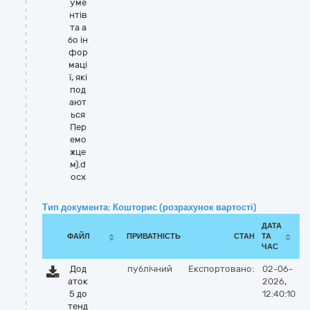
уме
нтів
та а
бо ін
фор
маці
ї, які
под
ают
ься
Пер
емо
жце
м).d
ocx
Тип документа: Кошторис (розрахунок вартості)
ДАТА
ФАЙЛ
ПРИВАТНІСТЬ
СТАН
ТА
ЧАС
Дод
публічний
Експортовано:
02-06-
аток
2026,
5 до
12:40:10
тенд