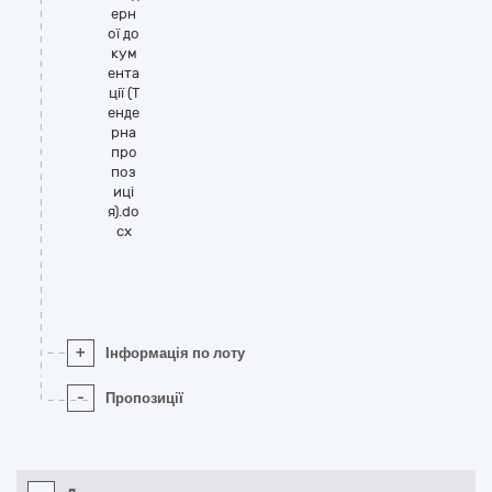
ерн
ої до
кум
ента
ції (Т
енде
рна
про
поз
иці
я).do
cx
+
Інформація по лоту
-
Пропозиції