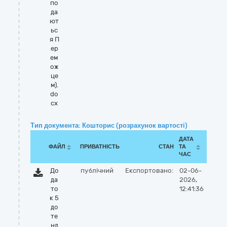
по
да
ют
ьс
я П
ер
ем
ож
це
м).
do
cx
Тип документа: Кошторис (розрахунок вартості)
ДАТА
ФАЙЛ
ПРИВАТНІСТЬ
СТАН
ТА
ЧАС
До
публічний
Експортовано:
02-06-
да
2026,
то
12:41:36
к 5
до
те
нд