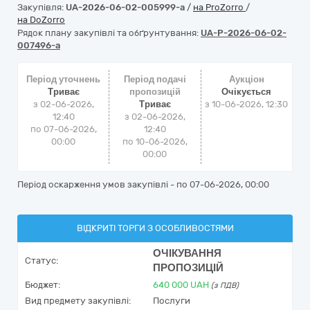
Закупівля:
UA-2026-06-02-005999-a
/
на ProZorro
/
на DoZorro
Рядок плану закупівлі та обґрунтування:
UA-P-2026-06-02-
007496-a
Період уточнень
Період подачі
Аукціон
Триває
пропозицій
Очікується
з 02-06-2026,
Триває
з
10-06-2026, 12:30
12:40
з 02-06-2026,
по 07-06-2026,
12:40
00:00
по 10-06-2026,
00:00
Період оскарження умов закупівлі - по
07-06-2026, 00:00
ВІДКРИТІ ТОРГИ З ОСОБЛИВОСТЯМИ
ОЧІКУВАННЯ
Статус:
ПРОПОЗИЦІЙ
Бюджет:
640 000
UAH
(з ПДВ)
Вид предмету закупівлі:
Послуги