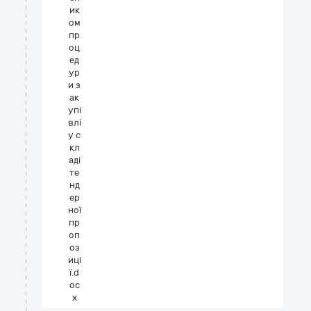
ик
ом
пр
оц
ед
ур
и з
ак
упі
влі
у с
кл
аді
те
нд
ер
ної
пр
оп
оз
иці
ї.d
oc
x