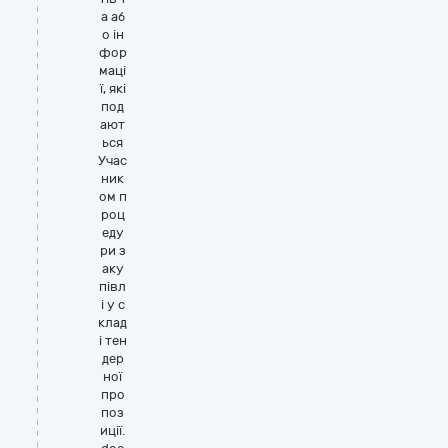
а аб
о ін
фор
маці
ї, які
под
ают
ься
Учас
ник
ом п
роц
еду
ри з
аку
півл
і у с
клад
і тен
дер
ної
про
поз
иції.