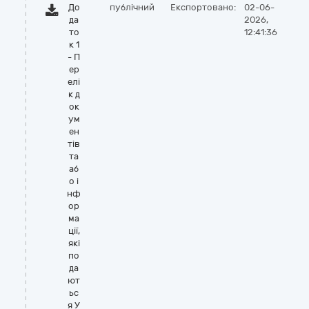
До
публічний
Експортовано:
02-06-
да
2026,
то
12:41:36
к 1
- П
ер
елі
к д
ок
ум
ен
тів
та
аб
о і
нф
ор
ма
ції,
які
по
да
ют
ьс
я У