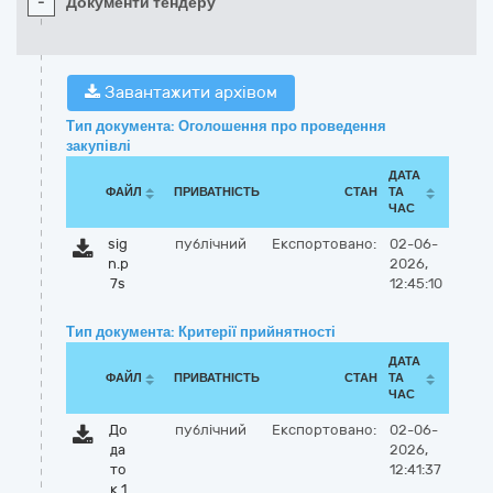
-
Документи тендеру
Завантажити архівом
Тип документа: Оголошення про проведення
закупівлі
ДАТА
ФАЙЛ
ПРИВАТНІСТЬ
СТАН
ТА
ЧАС
sig
публічний
Експортовано:
02-06-
n.p
2026,
7s
12:45:10
Тип документа: Критерії прийнятності
ДАТА
ФАЙЛ
ПРИВАТНІСТЬ
СТАН
ТА
ЧАС
До
публічний
Експортовано:
02-06-
да
2026,
то
12:41:37
к 1