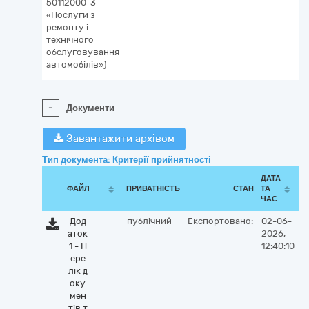
50112000-3 —
«Послуги з
ремонту і
технічного
обслуговування
автомобілів»)
-
Документи
Завантажити архівом
Тип документа: Критерії прийнятності
ДАТА
ФАЙЛ
ПРИВАТНІСТЬ
СТАН
ТА
ЧАС
Дод
публічний
Експортовано:
02-06-
аток
2026,
1 - П
12:40:10
ере
лік д
оку
мен
тів т