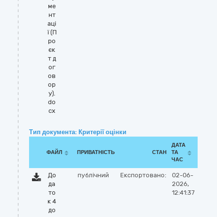
ме
нт
аці
ї (П
ро
єк
т д
ог
ов
ор
у).
do
cx
Тип документа: Критерії оцінки
ДАТА
ФАЙЛ
ПРИВАТНІСТЬ
СТАН
ТА
ЧАС
До
публічний
Експортовано:
02-06-
да
2026,
то
12:41:37
к 4
до