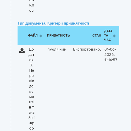
у.d
oc
Тип документа: Критерії прийнятності
ДАТА
ФАЙЛ
ПРИВАТНІСТЬ
СТАН
ТА
ЧАС
До
публічний
Експортовано:
01-06-
дат
2026,
ок
11:14:57
3.
Пе
ре
лік
до
ку
ме
нті
в т
а-а
бо і
нф
ор