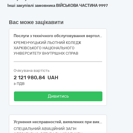
Інші закупівлі замовника ВІЙСЬКОВА ЧАСТИНА 9997
Вас може зацікавити
Послуги з технічного обслуговування вертольотів типу Н125 (AS 350 B3) із заводськими номерами 8788 (бортовий номер 63) та 8801 (бортовий номер 64) та їхніх компонентів при запланованому нальоті на один вертоліт 350 годин (2 лоти). ЛОТ 1. Послуги з технічного обслуговування вертольотів типу Н125 (AS 350 B3) із заводськими номерами 8788 (бортовий номер 63) та їхніх компонентів при запланованому нальоті 350 годин. ЛОТ 2. Послуги з технічного обслуговування вертольотів типу Н125 (AS 350 B3) із заводськими номерами 8801 (бортовий номер 64) та їхніх компонентів при запланованому нальоті 350 годин.
КРЕМЕНЧУЦЬКИЙ ЛЬОТНИЙ КОЛЕДЖ
ХАРКІВСЬКОГО НАЦІОНАЛЬНОГО
УНІВЕРСИТЕТУ ВНУТРІШНІХ СПРАВ
Очікувана вартість
2 121 980,84 UAH
з ПДВ
Дивитись
Усунення несправностей, виявлених при виконанні Базової інспекції після 3 років/ 1200 годин експлуатації та технічного обслуговування вертольоту H225 s/n 2747.
СПЕЦІАЛЬНИЙ АВІАЦІЙНИЙ ЗАГІН