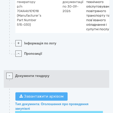
генератору
документації
технічного
p/n
по 30-09-
обслуговування
704A46101018
2026
повітряного
(Manufacturer`s
транспорту та
Part Number
пов’язаного
515-030)
обладнання і
супутні послуги
+
Інформація по лоту
-
Пропозиції
-
Документи тендеру
Завантажити архівом
Тип документа: Оголошення про проведення
закупівлі