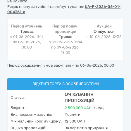
на DoZorro
Рядок плану закупівлі та обґрунтування:
UA-P-2026-06-01-
004351-a
Період уточнень
Період подачі
Аукціон
Триває
пропозицій
Очікується
з 01-06-2026, 11:14
Триває
з
10-06-2026, 12:38
по 06-06-2026,
з 01-06-2026, 11:14
00:00
по 09-06-2026,
13:00
Період оскарження умов закупівлі - по
06-06-2026, 00:00
ВІДКРИТІ ТОРГИ З ОСОБЛИВОСТЯМИ
ОЧІКУВАННЯ
Статус:
ПРОПОЗИЦІЙ
Бюджет:
2 500 000
UAH
(з ПДВ)
Вид предмету закупівлі:
Послуги
Мінімальний крок аукціону:
12 500 UAH
Оцінка пропозицій:
За вартістю придбання