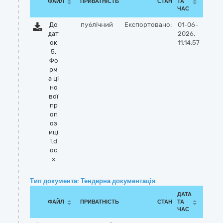
ФАЙЛ
ПРИВАТНІСТЬ
СТАН
ТА
ЧАС
До
публічний
Експортовано:
01-06-
дат
2026,
ок
11:14:57
5.
Фо
рм
а ці
но
вої
пр
оп
оз
иці
ї.d
oc
x
Тип документа: Тендерна документація
ДАТА
ФАЙЛ
ПРИВАТНІСТЬ
СТАН
ТА
ЧАС