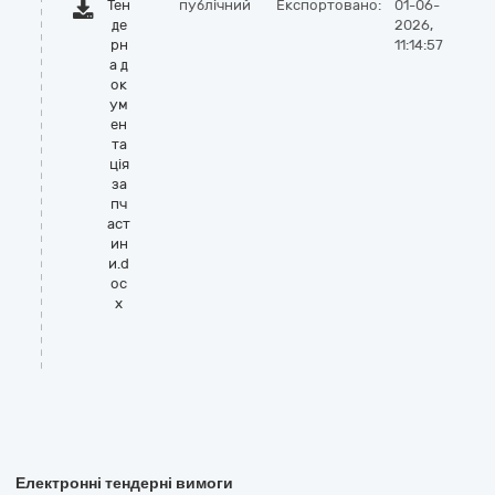
Тен
публічний
Експортовано:
01-06-
де
2026,
рн
11:14:57
а д
ок
ум
ен
та
ція
за
пч
аст
ин
и.d
oc
x
Електронні тендерні вимоги