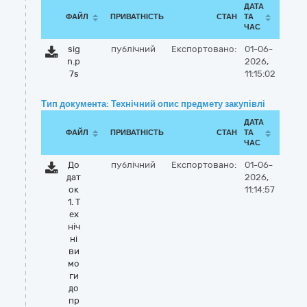
ДАТА
ФАЙЛ
ПРИВАТНІСТЬ
СТАН
ТА
ЧАС
sig
публічний
Експортовано:
01-06-
n.p
2026,
7s
11:15:02
Тип документа: Технічний опис предмету закупівлі
ДАТА
ФАЙЛ
ПРИВАТНІСТЬ
СТАН
ТА
ЧАС
До
публічний
Експортовано:
01-06-
дат
2026,
ок
11:14:57
1. Т
ех
ніч
ні
ви
мо
ги
до
пр