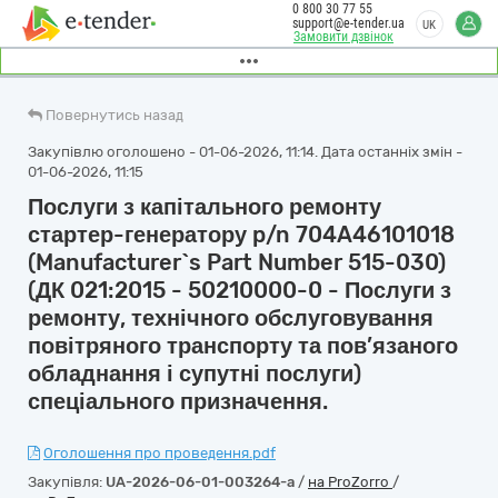
0 800 30 77 55
support@e-tender.ua
UK
Замовити дзвінок
Повернутись назад
Закупівлю оголошено - 01-06-2026, 11:14. Дата останніх змін -
01-06-2026, 11:15
Послуги з капітального ремонту
стартер-генератору p/n 704A46101018
(Manufacturer`s Part Number 515-030)
(ДК 021:2015 - 50210000-0 - Послуги з
ремонту, технічного обслуговування
повітряного транспорту та пов’язаного
обладнання і супутні послуги)
спеціального призначення.
Оголошення про проведення.pdf
Закупівля:
UA-2026-06-01-003264-a
/
на ProZorro
/