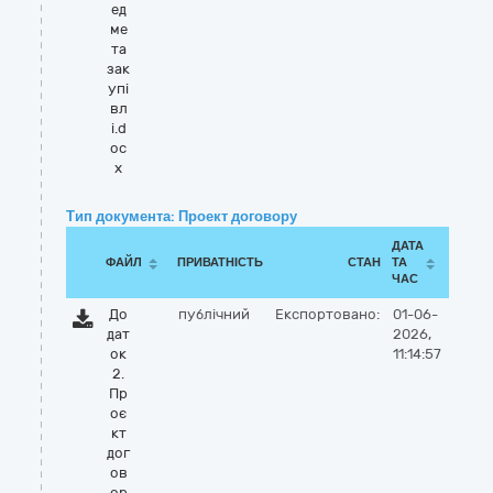
ед
ме
та
зак
упі
вл
і.d
oc
x
Тип документа: Проект договору
ДАТА
ФАЙЛ
ПРИВАТНІСТЬ
СТАН
ТА
ЧАС
До
публічний
Експортовано:
01-06-
дат
2026,
ок
11:14:57
2.
Пр
оє
кт
дог
ов
ор