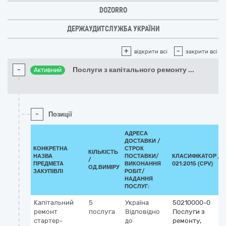
DOZORRO
ДЕРЖАУДИТСЛУЖБА УКРАЇНИ
+
-
відкрити всі
закрити всі
-
Послуги з капітального ремонту
...
Активний
-
Позиції
АДРЕСА
ДОСТАВКИ /
КОНКРЕТНА
СТРОК
КІЛЬКІСТЬ
НАЗВА
ПОСТАВКИ/
КЛАСИФІКАТОР ДК
/
ПРЕДМЕТА
ВИКОНАННЯ
021:2015 (CPV)
ОД.ВИМІРУ
ЗАКУПІВЛІ
РОБІТ/
НАДАННЯ
ПОСЛУГ:
Капітальний
5
Україна
50210000-0
ремонт
послуга
Відповідно
Послуги з
стартер-
до
ремонту,