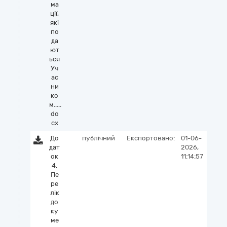
ма
ції,
які
по
да
ют
ься
Уч
ас
ни
ко
м.....
do
cx
До
публічний
Експортовано:
01-06-
дат
2026,
ок
11:14:57
4.
Пе
ре
лік
до
ку
ме