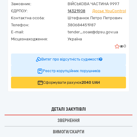
Замовник:
ВІЙСЬКОВА ЧАСТИНА 9997
ЄДРПОУ:
14321908
Досьє YouControl
Контактна особа:
Штефанюк Петро Петрович
Телефон:
380684451987
E-mail:
tender_ooae@dpsu.gov.ua
Місцезнаходження:
Україна
0
Витяг про відсутність судимості
Реєстр корупційних порушників
Сформувати рахунок
2040 UAH
ДЕТАЛІ ЗАКУПІВЛІ
ЗВЕРНЕННЯ
ВИМОГИ/СКАРГИ