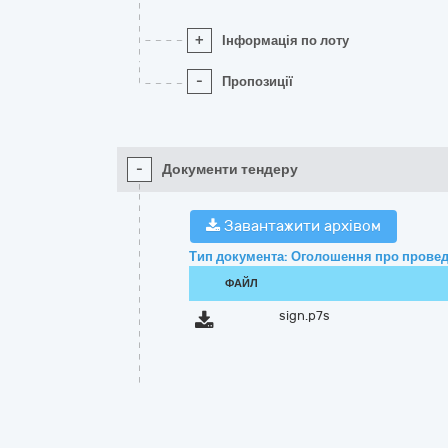
+
Інформація по лоту
-
Пропозиції
-
Документи тендеру
Завантажити архівом
Тип документа: Оголошення про провед
ФАЙЛ
sign.p7s