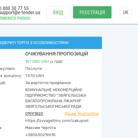
0 800 30 77 55
support@e-tender.ua
ВХІД
РЕЄСТРАЦІЯ
UK
Замовити дзвінок
ВІДКРИТІ ТОРГИ З ОСОБЛИВОСТЯМИ
ОЧІКУВАННЯ ПРОПОЗИЦІЙ
157 000
UAH
(з ПДВ)
купівлі:
Послуги
к аукціону:
1 570 UAH
ій:
За вартістю придбання
КОМУНАЛЬНЕ НЕКОМЕРЦІЙНЕ
ПІДПРИЄМСТВО "ЗВЯГЕЛЬСЬКА
БАГАТОПРОФІЛЬНА ЛІКАРНЯ"
ЗВЯГЕЛЬСЬКОЇ МІСЬКОЇ РАДИ
01991820
Досьє YouControl
https://zvyageltmo.com/zakupivli
а:
Максим Черпіта
+380630219610