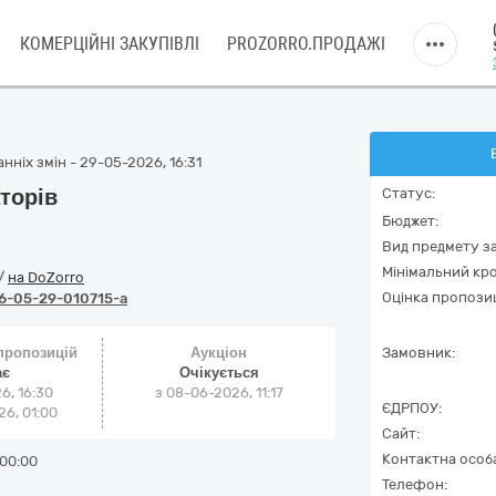
КОМЕРЦІЙНІ ЗАКУПІВЛІ
PROZORRO.ПРОДАЖІ
нніх змін - 29-05-2026, 16:31
торів
Статус:
Бюджет:
Вид предмету за
Мінімальний кро
/
на DoZorro
Оцінка пропозиц
6-05-29-010715-a
 пропозицій
Аукціон
Замовник:
ає
Очікується
6, 16:30
з
08-06-2026, 11:17
ЄДРПОУ:
6, 01:00
Сайт:
Контактна особ
00:00
Телефон: