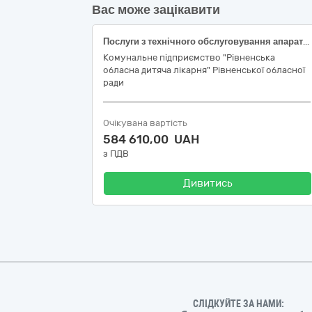
Вас може зацікавити
Послуги з технічного обслуговування апаратів штучної вентиляції легенів HAMILTON-C, апаратів для анестезії Leon
Комунальне підприємство "Рівненська
обласна дитяча лікарня" Рівненської обласної
ради
Очікувана вартість
584 610,00 UAH
з ПДВ
Дивитись
СЛІДКУЙТЕ ЗА НАМИ: