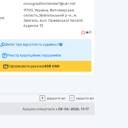
novogradtmotender1@ukr.net
11700,
Україна
,
Житомирська
область,
Звягельський р-н., м.
ня:
Звягель,
вул. Оржевської Наталії,
будинок 13
0
Витяг про відсутність судимості
Реєстр корупційних порушників
Сформувати рахунок
408 UAH
+
-
відкрити всі
закрити всі
Аукціон
очікується
з
08-06-2026, 11:17