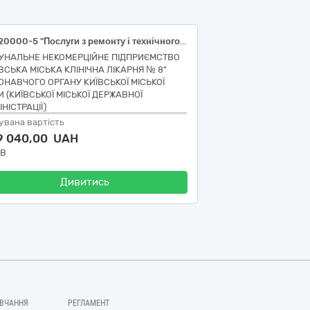
50420000-5 "Послуги з ремонту і технічного обслуговування медичного та хірургічного обладнання", 50421000-2Послуги з ремонту і технічного обслуговування медичного обладнання (ремонт ендоскопічних апаратів )
УНАЛЬНЕ НЕКОМЕРЦІЙНЕ ПІДПРИЄМСТВО
ЇВСЬКА МІСЬКА КЛІНІЧНА ЛІКАРНЯ № 8"
ОНАВЧОГО ОРГАНУ КИЇВСЬКОЇ МІСЬКОЇ
И (КИЇВСЬКОЇ МІСЬКОЇ ДЕРЖАВНОЇ
НІСТРАЦІЇ)
увана вартість
9 040,00 UAH
ДВ
Дивитись
ВЧАННЯ
РЕГЛАМЕНТ