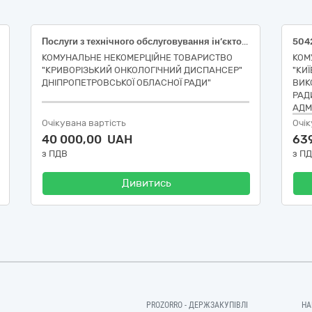
Послуги з технічного обслуговування ін’єктора Accutron CT (виробництво MEDTRON AG) за кодом ДК 021:2015 - 50420000-5 «Послуги з ремонту і технічного обслуговування медичного та хірургічного обладнання» (ДК 021:2015 -50421000-2 Послуги з ремонту і технічного обслуговування медичного обладнання)
КОМУНАЛЬНЕ НЕКОМЕРЦІЙНЕ ТОВАРИСТВО
КОМ
"КРИВОРІЗЬКИЙ ОНКОЛОГІЧНИЙ ДИСПАНСЕР"
"КИ
ДНІПРОПЕТРОВСЬКОЇ ОБЛАСНОЇ РАДИ"
ВИК
РАД
АДМІ
Очікувана вартість
Очік
40 000,00 UAH
63
з ПДВ
з П
Дивитись
PROZORRO - ДЕРЖЗАКУПІВЛІ
НА