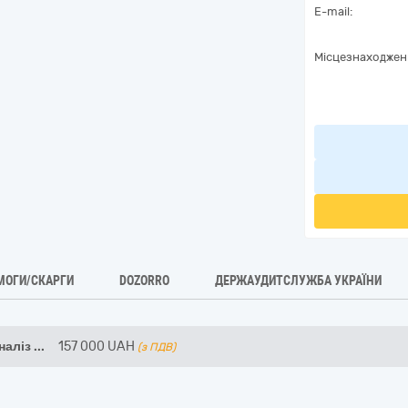
E-mail:
Місцезнаходжен
МОГИ/СКАРГИ
DOZORRO
ДЕРЖАУДИТСЛУЖБА УКРАЇНИ
наліз
...
157 000
UAH
(з ПДВ)