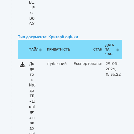
В_
_P
S.
DO
CX
Тип документа: Критерії оцінки
ДАТА
ФАЙЛ
ПРИВАТНІСТЬ
СТАН
ТА
ЧАС
До
публічний
Експортовано:
29-05-
да
2026,
то
15:36:22
к
№8
до
ТД
- Д
ові
дк
а п
ро
до
сві