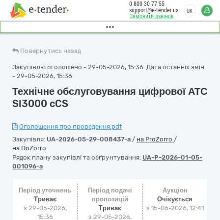
0 800 30 77 55
support@e-tender.ua
UK
Замовити дзвінок
Повернутись назад
Закупівлю оголошено - 29-05-2026, 15:36. Дата останніх змін
- 29-05-2026, 15:36
Технічне обслуговування цифрової АТС
SІ3000 cCS
Оголошення про проведення.pdf
Закупівля:
UA-2026-05-29-008437-a
/
на ProZorro
/
на DoZorro
Рядок плану закупівлі та обґрунтування:
UA-P-2026-01-05-
001096-a
Період уточнень
Період подачі
Аукціон
Триває
пропозицій
Очікується
з 29-05-2026,
Триває
з
15-06-2026, 12:41
15:36
з 29-05-2026,