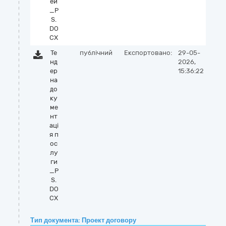
ей
_P
S.
DO
CX
Те
публічний
Експортовано:
29-05-
нд
2026,
ер
15:36:22
на
до
ку
ме
нт
аці
я п
ос
лу
ги
_P
S.
DO
CX
Тип документа: Проект договору