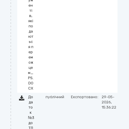
ум
ен
ті
в,
які
по
да
ют
ьс
я п
ер
ем
ож
це
м_
PS.
DO
CX
До
публічний
Експортовано:
29-05-
да
2026,
то
15:36:22
к
№3
до
ТД