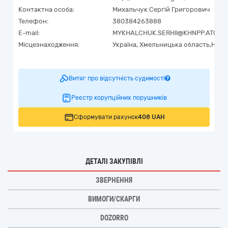
Контактна особа:
Михальчук Сергій Григорович
Телефон:
380384263888
E-mail:
MYKHALCHUK.SERHII@KHNPP.ATOM.
Місцезнаходження:
Україна
,
Хмельницька область,
Неті
Витяг про відсутність судимості
Реєстр корупційних порушників
Сформувати рахунок
408 UAH
ДЕТАЛІ ЗАКУПІВЛІ
ЗВЕРНЕННЯ
ВИМОГИ/СКАРГИ
DOZORRO