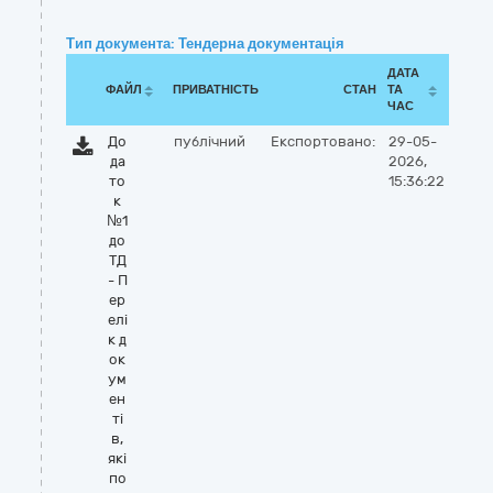
Тип документа: Тендерна документація
ДАТА
ФАЙЛ
ПРИВАТНІСТЬ
СТАН
ТА
ЧАС
До
публічний
Експортовано:
29-05-
да
2026,
то
15:36:22
к
№1
до
ТД
- П
ер
елі
к д
ок
ум
ен
ті
в,
які
по