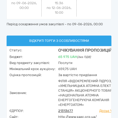
по 09-06-2026,
15:36
00:00
по 12-06-2026,
10:00
Період оскарження умов закупівлі - по
09-06-2026, 00:00
ВІДКРИТІ ТОРГИ З ОСОБЛИВОСТЯМИ
ОЧІКУВАННЯ ПРОПОЗИЦІЙ
Статус:
Бюджет:
65 975
UAH
(без ПДВ)
Вид предмету закупівлі:
Послуги
Мінімальний крок аукціону:
659,75 UAH
Оцінка пропозицій:
За вартістю придбання
ФІЛІЯ «ВІДОКРЕМЛЕНИЙ ПІДРОЗДІЛ
«ХМЕЛЬНИЦЬКА АТОМНА ЕЛЕКТРИЧ
СТАНЦІЯ» АКЦІОНЕРНОГО ТОВАРИС
Замовник:
«НАЦІОНАЛЬНА АТОМНА
ЕНЕРГОГЕНЕРУЮЧА КОМПАНІЯ
«ЕНЕРГОАТОМ»
ЄДРПОУ:
21313677
Досьє YouC
Сайт:
http://www.xaec.org.ua/