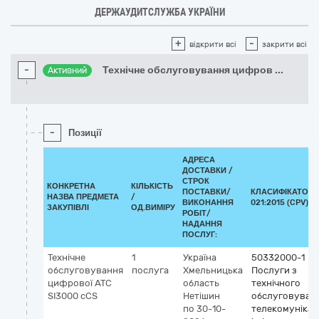
ДЕРЖАУДИТСЛУЖБА УКРАЇНИ
+
-
відкрити всі
закрити всі
-
Технічне обслуговування цифров
...
Активний
-
Позиції
АДРЕСА
ДОСТАВКИ /
СТРОК
КОНКРЕТНА
КІЛЬКІСТЬ
ПОСТАВКИ/
КЛАСИФІКАТОР 
НАЗВА ПРЕДМЕТА
/
ВИКОНАННЯ
021:2015 (CPV)
ЗАКУПІВЛІ
ОД.ВИМІРУ
РОБІТ/
НАДАННЯ
ПОСЛУГ:
Технічне
1
Україна
50332000-1
обслуговування
послуга
Хмельницька
Послуги з
цифрової АТС
область
технічного
SІ3000 cCS
Нетішин
обслуговуван
по 30-10-
телекомунікац