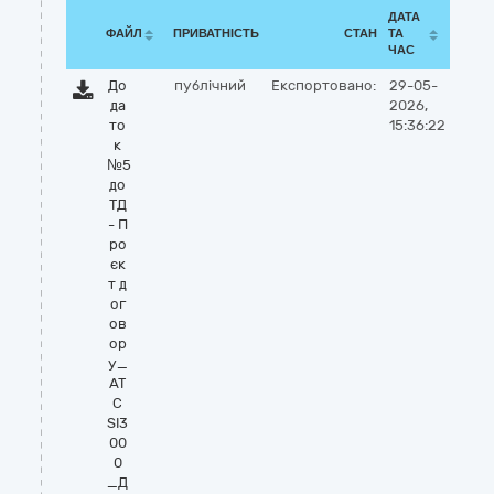
ДАТА
ФАЙЛ
ПРИВАТНІСТЬ
СТАН
ТА
ЧАС
До
публічний
Експортовано:
29-05-
да
2026,
то
15:36:22
к
№5
до
ТД
- П
ро
єк
т д
ог
ов
ор
у_
АТ
С
SI3
00
0
_Д