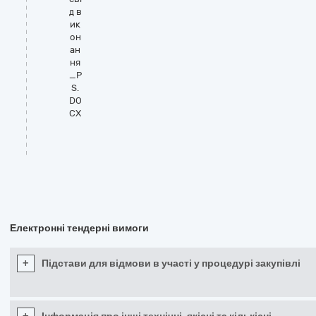
д в
ик
он
ан
ня
_P
S.
DO
CX
Електронні тендерні вимоги
+
Підстави для відмови в участі у процедурі закупівлі