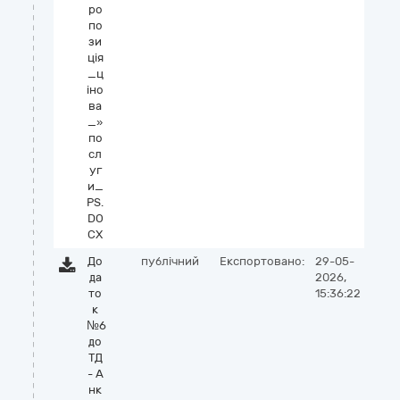
ро
по
зи
ція
_ц
іно
ва
_»
по
сл
уг
и_
PS.
DO
CX
До
публічний
Експортовано:
29-05-
да
2026,
то
15:36:22
к
№6
до
ТД
- А
нк