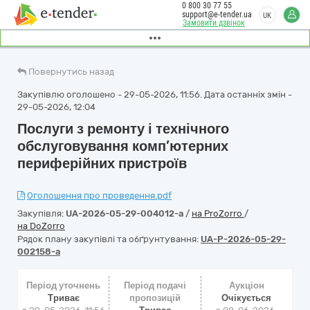
0 800 30 77 55
support@e-tender.ua
UK
Замовити дзвінок
Повернутись назад
Закупівлю оголошено - 29-05-2026, 11:56. Дата останніх змін -
29-05-2026, 12:04
Послуги з ремонту і технічного
обслуговування комп’ютерних
периферійних пристроїв
Оголошення про проведення.pdf
Закупівля:
UA-2026-05-29-004012-a
/
на ProZorro
/
на DoZorro
Рядок плану закупівлі та обґрунтування:
UA-P-2026-05-29-
002158-a
Період уточнень
Період подачі
Аукціон
Триває
пропозицій
Очікується