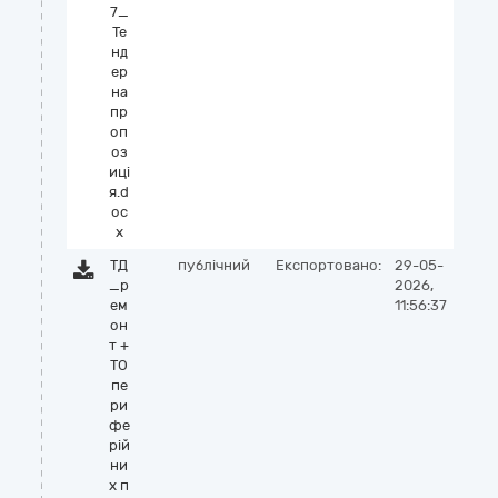
7_
Те
нд
ер
на
пр
оп
оз
иці
я.d
oc
x
ТД
публічний
Експортовано:
29-05-
_р
2026,
ем
11:56:37
он
т +
ТО
пе
ри
фе
рій
ни
х п