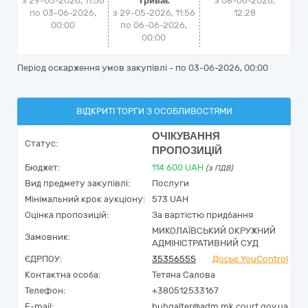
з 29-05-2026, 11:56
Триває
з
08-06-2026,
по 03-06-2026,
з 29-05-2026, 11:56
12:28
00:00
по 06-06-2026,
00:00
Період оскарження умов закупівлі - по
03-06-2026, 00:00
ВІДКРИТІ ТОРГИ З ОСОБЛИВОСТЯМИ
ОЧІКУВАННЯ
Статус:
ПРОПОЗИЦІЙ
Бюджет:
114 600
UAH
(з ПДВ)
Вид предмету закупівлі:
Послуги
Мінімальний крок аукціону:
573 UAH
Оцінка пропозицій:
За вартістю придбання
МИКОЛАЇВСЬКИЙ ОКРУЖНИЙ
Замовник:
АДМІНІСТРАТИВНИЙ СУД
ЄДРПОУ:
35356555
Досьє YouControl
Контактна особа:
Тетяна Салова
Телефон:
+380512533167
E-mail:
buhgalter@adm.mk.court.gov.ua