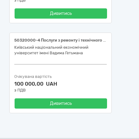
з ПДВ
Дивитись
50320000-4 Послуги з ремонту і технічного обслуговування персональних комп’ютерів (Комплекс послуг з перезарядки (перезарядки з відновленням) картриджів для друкувальних пристроїв Замовника)
Київський національний економічний
університет імені Вадима Гетьмана
Очікувана вартість
100 000,00 UAH
з ПДВ
Дивитись