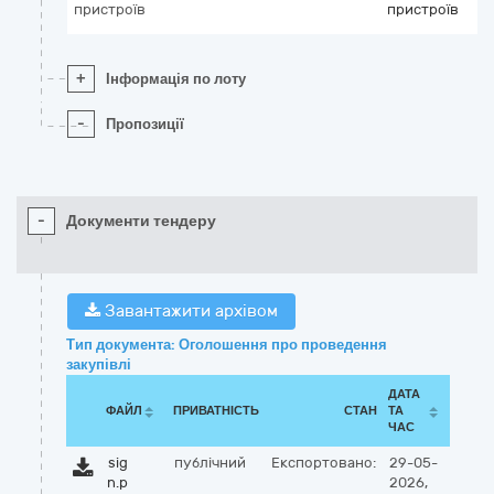
пристроїв
пристроїв
+
Інформація по лоту
-
Пропозиції
-
Документи тендеру
Завантажити архівом
Тип документа: Оголошення про проведення
закупівлі
ДАТА
ФАЙЛ
ПРИВАТНІСТЬ
СТАН
ТА
ЧАС
sig
публічний
Експортовано:
29-05-
n.p
2026,