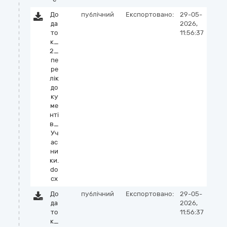
До
публічний
Експортовано:
29-05-
да
2026,
то
11:56:37
к_
2_
пе
ре
лік
до
ку
ме
нті
в_
Уч
ас
ни
ки.
do
cx
До
публічний
Експортовано:
29-05-
да
2026,
то
11:56:37
к_