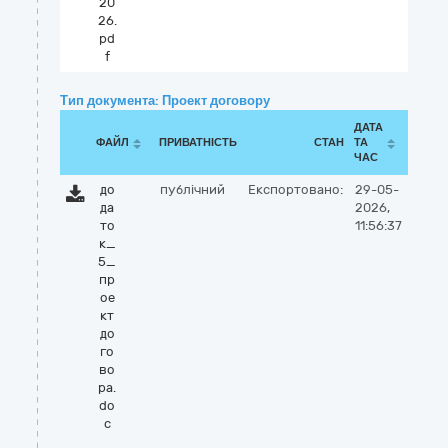
20
26.
pd
f
Тип документа: Проект договору
ДАТА
ФАЙЛ
ПРИВАТНІСТЬ
СТАН
ТА
ЧАС
до
публічний
Експортовано:
29-05-
да
2026,
то
11:56:37
к_
5_
пр
ое
кт
до
го
во
ра.
do
c