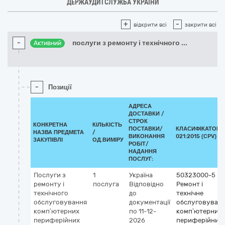
ДЕРЖАУДИТСЛУЖБА УКРАЇНИ
+
-
відкрити всі
закрити всі
-
послуги з ремонту і технічного
...
Активний
-
Позиції
АДРЕСА
ДОСТАВКИ /
СТРОК
КОНКРЕТНА
КІЛЬКІСТЬ
ПОСТАВКИ/
КЛАСИФІКАТОР 
НАЗВА ПРЕДМЕТА
/
ВИКОНАННЯ
021:2015 (CPV)
ЗАКУПІВЛІ
ОД.ВИМІРУ
РОБІТ/
НАДАННЯ
ПОСЛУГ:
Послуги з
1
Україна
50323000-5
ремонту і
послуга
Відповідно
Ремонт і
технічного
до
технічне
обслуговування
документації
обслуговуван
комп’ютерних
по 11-12-
комп’ютерних
периферійних
2026
периферійних