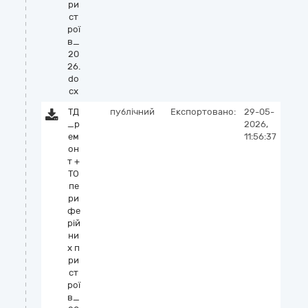
ри
ст
рої
в_
20
26.
do
cx
ТД
публічний
Експортовано:
29-05-
_р
2026,
ем
11:56:37
он
т +
ТО
пе
ри
фе
рій
ни
х п
ри
ст
рої
в_