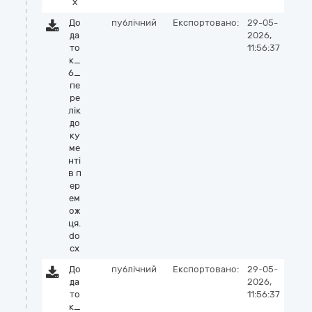
x
До
публічний
Експортовано:
29-05-
да
2026,
то
11:56:37
к_
6_
пе
ре
лік
до
ку
ме
нті
в п
ер
ем
ож
ця.
do
cx
До
публічний
Експортовано:
29-05-
да
2026,
то
11:56:37
к_