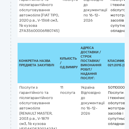
післягарантійного
до
і технічно
обслуговування
документації
обслугов
автомобіля (FIAT TIPO,
по 16-12-
мототран
2020 р.в., V-1368 см3,
2026
засобів і
№ кузова
супутньо
ZFA35600006R80745)
обладнан
АДРЕСА
ДОСТАВКИ /
СТРОК
КІЛЬКІСТЬ
КОНКРЕТНА НАЗВА
ПОСТАВКИ/
КЛАСИФІКАТ
/
ПРЕДМЕТА ЗАКУПІВЛІ
ВИКОНАННЯ
021:2015 (CP
ОД.ВИМІРУ
РОБІТ/
НАДАННЯ
ПОСЛУГ:
Послуги з
11
Україна
50110000-9
гарантійного та
послуга
Відповідно
Послуги з 
післягарантійного
до
і технічног
обслуговування
документації
обслугову
автомобіля
по 16-12-
мототранс
(RENAULT MASTER,
2026
засобів і
2003 р.в., V-1879
супутньог
см3, № кузова
обладнанн
VFIDAKD530024236)