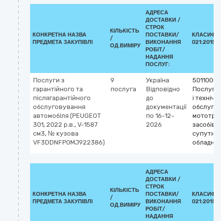
АДРЕСА
ДОСТАВКИ /
СТРОК
КІЛЬКІСТЬ
КОНКРЕТНА НАЗВА
ПОСТАВКИ/
КЛАСИФІК
/
ПРЕДМЕТА ЗАКУПІВЛІ
ВИКОНАННЯ
021:2015 (
ОД.ВИМІРУ
РОБІТ/
НАДАННЯ
ПОСЛУГ:
Послуги з
9
Україна
50110000
гарантійного та
послуга
Відповідно
Послуги 
післягарантійного
до
і технічн
обслуговування
документації
обслуго
автомобіля (PEUGEOT
по 16-12-
мототра
301, 2022 р.в., V-1587
2026
засобів і
см3, № кузова
супутнь
VF3DDNFP0MJ922386)
обладна
АДРЕСА
ДОСТАВКИ /
СТРОК
КІЛЬКІСТЬ
КОНКРЕТНА НАЗВА
ПОСТАВКИ/
КЛАСИФІК
/
ПРЕДМЕТА ЗАКУПІВЛІ
ВИКОНАННЯ
021:2015 (
ОД.ВИМІРУ
РОБІТ/
НАДАННЯ