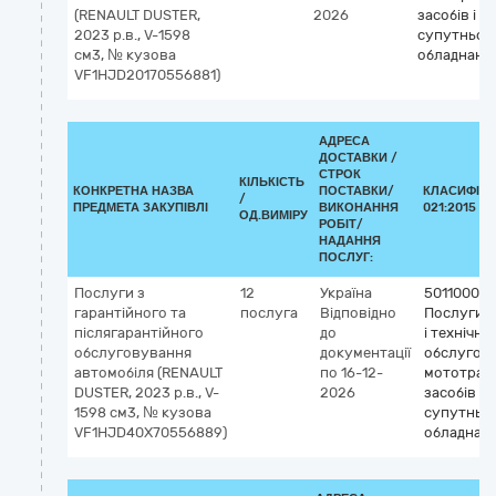
(RENAULT DUSTER,
2026
засобів і
2023 р.в., V-1598
супутньог
см3, № кузова
обладнанн
VF1HJD20170556881)
АДРЕСА
ДОСТАВКИ /
СТРОК
КІЛЬКІСТЬ
КОНКРЕТНА НАЗВА
ПОСТАВКИ/
КЛАСИФІКА
/
ПРЕДМЕТА ЗАКУПІВЛІ
ВИКОНАННЯ
021:2015 (C
ОД.ВИМІРУ
РОБІТ/
НАДАННЯ
ПОСЛУГ:
Послуги з
12
Україна
50110000-
гарантійного та
послуга
Відповідно
Послуги з
післягарантійного
до
і технічно
обслуговування
документації
обслугов
автомобіля (RENAULT
по 16-12-
мототран
DUSTER, 2023 р.в., V-
2026
засобів і
1598 см3, № кузова
супутньо
VF1HJD40X70556889)
обладнан