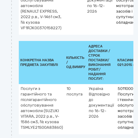
обслуговування
документації
обслугову
автомобіля
по 16-12-
мототранс
(RENAULT EXPRESS,
2026
засобів і
2022 р.в., V-1461 см3,
супутньог
№ кузова
обладнанн
VF1RJK00370158227)
АДРЕСА
ДОСТАВКИ /
СТРОК
КІЛЬКІСТЬ
КОНКРЕТНА НАЗВА
ПОСТАВКИ/
КЛАСИФІКА
/
ПРЕДМЕТА ЗАКУПІВЛІ
ВИКОНАННЯ
021:2015 (C
ОД.ВИМІРУ
РОБІТ/
НАДАННЯ
ПОСЛУГ:
Послуги з
10
Україна
50110000-
гарантійного та
послуга
Відповідно
Послуги з
післягарантійного
до
і технічно
обслуговування
документації
обслугов
автомобіля (SUZUKI
по 16-12-
мототран
VITARA, 2022 р.в., V-
2026
засобів і
1586 см3, № кузова
супутньо
TSMLYE21S00A83860)
обладнан