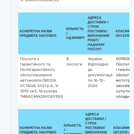
АДРЕСА
ДОСТАВКИ /
СТРОК
КІЛЬКІСТЬ
КОНКРЕТНА НАЗВА
ПОСТАВКИ/
КЛАСИФІК
/
ПРЕДМЕТА ЗАКУПІВЛІ
ВИКОНАННЯ
021:2015 (
ОД.ВИМІРУ
РОБІТ/
НАДАННЯ
ПОСЛУГ:
Послуги з
8
Україна
50110000
гарантійного та
послуга
Відповідно
Послуги 
післягарантійного
до
і технічн
обслуговування
документації
обслуго
автомобіля (SKODA
по 16-12-
мототра
OCTAVIA, 2021 р.в., V-
2026
засобів і
1395 см3, № кузова
супутньо
TMBAC4NX2NY029100)
обладнан
АДРЕСА
ДОСТАВКИ /
СТРОК
КІЛЬКІСТЬ
КОНКРЕТНА НАЗВА
ПОСТАВКИ/
КЛАСИФІКА
/
ПРЕДМЕТА ЗАКУПІВЛІ
ВИКОНАННЯ
021:2015 (C