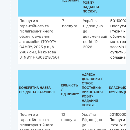
ОД.ВИМІРУ
РОБІТ/
НАДАННЯ
ПОСЛУГ:
Послуги з
7
Україна
50110000-
гарантійного та
послуга
Відповідно
Послуги з
післягарантійного
до
і технічно
обслуговування
документації
обслугов
автомобіля (TOYOTA
по 16-12-
мототран
CAMRY, 2023 р.в., V-
2026
засобів і
2487 см3, № кузова
супутньог
JTNB14HK303213750)
обладнанн
АДРЕСА
ДОСТАВКИ /
СТРОК
КІЛЬКІСТЬ
КОНКРЕТНА НАЗВА
ПОСТАВКИ/
КЛАСИФІКАТ
/
ПРЕДМЕТА ЗАКУПІВЛІ
ВИКОНАННЯ
021:2015 (CP
ОД.ВИМІРУ
РОБІТ/
НАДАННЯ
ПОСЛУГ:
Послуги з
10
Україна
50110000-
гарантійного та
послуга
Відповідно
Послуги з
післягарантійного
до
і технічног