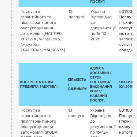
ПОСЛУГ:
Послуги з
12
Україна
50110000
гарантійного та
послуга
Відповідно
Послуги 
післягарантійного
до
і технічн
обслуговування
документації
обслуго
автомобіля (FIAT TIPO,
по 16-12-
мототра
2021 р.в., V-1368 см3,
2026
засобів і
№ кузова
супутнь
ZFACF8AROM6U38373)
обладна
АДРЕСА
ДОСТАВКИ /
СТРОК
КІЛЬКІСТЬ
КОНКРЕТНА НАЗВА
ПОСТАВКИ/
КЛАСИФІК
/
ПРЕДМЕТА ЗАКУПІВЛІ
ВИКОНАННЯ
021:2015 (
ОД.ВИМІРУ
РОБІТ/
НАДАННЯ
ПОСЛУГ:
Послуги з
13
Україна
50110000
гарантійного та
послуга
Відповідно
Послуги 
післягарантійного
до
і технічн
обслуговування
документації
обслуго
автомобіля (SKODA
по 16-12-
мототра