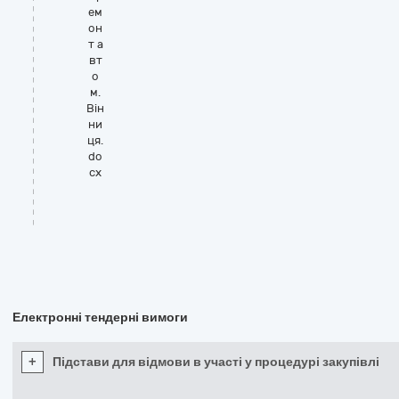
ем
он
т а
вт
о
м.
Він
ни
ця.
do
cx
Електронні тендерні вимоги
+
Підстави для відмови в участі у процедурі закупівлі