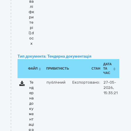
ва
лі
фк
ри
те
рі
ї).d
oc
x
Тип документа: Тендерна документація
ДАТА
ФАЙЛ
ПРИВАТНІСТЬ
СТАН
ТА
ЧАС
Те
публічний
Експортовано:
27-05-
нд
2026,
ер
15:35:21
на
до
ку
ме
нт
аці
я р