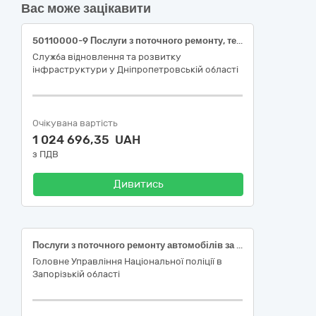
Вас може зацікавити
50110000-9 Послуги з поточного ремонту, технічного обслуговування мототранспортних засобів і супутнього обладнання (Послуги з поточного ремонту і технічного обслуговування транспортних засобів та супутнього обладнання)
Служба відновлення та розвитку
інфраструктури у Дніпропетровській області
Очікувана вартість
1 024 696,35 UAH
з ПДВ
Дивитись
Послуги з поточного ремонту автомобілів за кодом ДК 021:2015 – 50110000-9 – «Послуги з ремонту і технічного обслуговування мототранспортих засобів і супутнього обладнання»
Головне Управління Національної поліції в
Запорізькій області