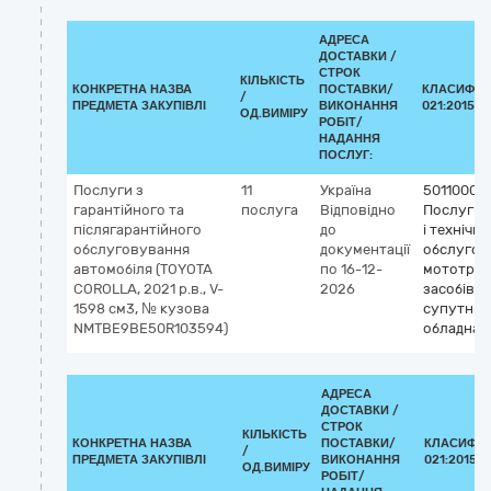
АДРЕСА
ДОСТАВКИ /
СТРОК
КІЛЬКІСТЬ
КОНКРЕТНА НАЗВА
ПОСТАВКИ/
КЛАСИФІК
/
ПРЕДМЕТА ЗАКУПІВЛІ
ВИКОНАННЯ
021:2015 (
ОД.ВИМІРУ
РОБІТ/
НАДАННЯ
ПОСЛУГ:
Послуги з
11
Україна
50110000
гарантійного та
послуга
Відповідно
Послуги 
післягарантійного
до
і технічн
обслуговування
документації
обслугов
автомобіля (TOYOTA
по 16-12-
мототран
COROLLA, 2021 р.в., V-
2026
засобів і
1598 см3, № кузова
супутньо
NMTBE9BE50R103594)
обладнан
АДРЕСА
ДОСТАВКИ /
СТРОК
КІЛЬКІСТЬ
КОНКРЕТНА НАЗВА
ПОСТАВКИ/
КЛАСИФІК
/
ПРЕДМЕТА ЗАКУПІВЛІ
ВИКОНАННЯ
021:2015 (
ОД.ВИМІРУ
РОБІТ/