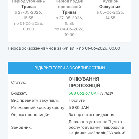
Період уточнень
Період подачі
Аукціон
Триває
пропозицій
Очікується
з 27-05-2026,
Триває
з
05-06-2026,
15:35
з 27-05-2026,
14:55
по 01-06-2026,
15:35
00:00
по 04-06-2026,
10:00
Період оскарження умов закупівлі - по
01-06-2026, 00:00
ВІДКРИТІ ТОРГИ З ОСОБЛИВОСТЯМИ
ОЧІКУВАННЯ
Статус:
ПРОПОЗИЦІЙ
Бюджет:
588 062,67
UAH
(з ПДВ)
Вид предмету закупівлі:
Послуги
Мінімальний крок аукціону:
5 880 UAH
Оцінка пропозицій:
За вартістю придбання
Державна установа "Центр
Замовник:
обслуговування підрозділів
Національної поліції України"