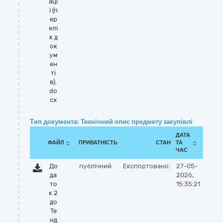
аці
ї (п
ер
елі
к д
ок
ум
ен
ті
в).
do
cx
Тип документа: Технічний опис предмету закупівлі
ДАТА
ФАЙЛ
ПРИВАТНІСТЬ
СТАН
ТА
ЧАС
До
публічний
Експортовано:
27-05-
да
2026,
то
15:35:21
к 2
до
Те
нд