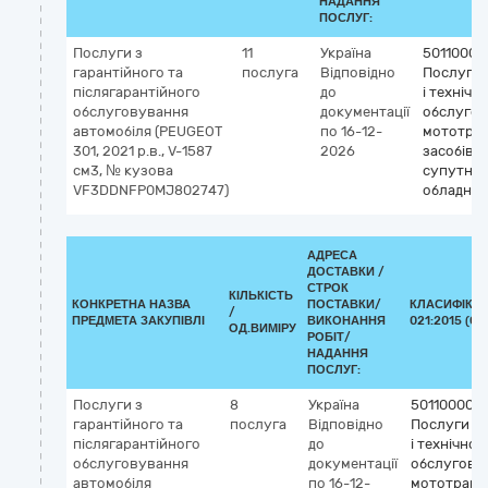
НАДАННЯ
ПОСЛУГ:
Послуги з
11
Україна
50110000
гарантійного та
послуга
Відповідно
Послуги 
післягарантійного
до
і технічн
обслуговування
документації
обслуго
автомобіля (PEUGEOT
по 16-12-
мототра
301, 2021 р.в., V-1587
2026
засобів і
см3, № кузова
супутньо
VF3DDNFP0MJ802747)
обладнан
АДРЕСА
ДОСТАВКИ /
СТРОК
КІЛЬКІСТЬ
КОНКРЕТНА НАЗВА
ПОСТАВКИ/
КЛАСИФІКАТ
/
ПРЕДМЕТА ЗАКУПІВЛІ
ВИКОНАННЯ
021:2015 (CP
ОД.ВИМІРУ
РОБІТ/
НАДАННЯ
ПОСЛУГ:
Послуги з
8
Україна
50110000-
гарантійного та
послуга
Відповідно
Послуги з
післягарантійного
до
і технічног
обслуговування
документації
обслугову
автомобіля
по 16-12-
мототранс