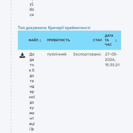
у).
do
cx
Тип документа: Критерії прийнятності
ДАТА
ФАЙЛ
ПРИВАТНІСТЬ
СТАН
ТА
ЧАС
До
публічний
Експортовано:
27-05-
да
2026,
то
15:35:21
к 5
до
те
нд
ер
ної
до
ку
ме
нт
аці
ї (к