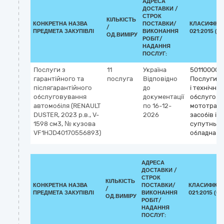
АДРЕСА
ДОСТАВКИ /
СТРОК
КІЛЬКІСТЬ
КОНКРЕТНА НАЗВА
ПОСТАВКИ/
КЛАСИФІКА
/
ПРЕДМЕТА ЗАКУПІВЛІ
ВИКОНАННЯ
021:2015 (C
ОД.ВИМІРУ
РОБІТ/
НАДАННЯ
ПОСЛУГ:
Послуги з
11
Україна
50110000-
гарантійного та
послуга
Відповідно
Послуги з
післягарантійного
до
і технічно
обслуговування
документації
обслугов
автомобіля (RENAULT
по 16-12-
мототран
DUSTER, 2023 р.в., V-
2026
засобів і
1598 см3, № кузова
супутньог
VF1HJD40170556893)
обладнанн
АДРЕСА
ДОСТАВКИ /
СТРОК
КІЛЬКІСТЬ
КОНКРЕТНА НАЗВА
ПОСТАВКИ/
КЛАСИФІКАТ
/
ПРЕДМЕТА ЗАКУПІВЛІ
ВИКОНАННЯ
021:2015 (CP
ОД.ВИМІРУ
РОБІТ/
НАДАННЯ
ПОСЛУГ: