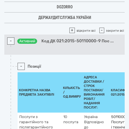
DOZORRO
ДЕРЖАУДИТСЛУЖБА УКРАЇНИ
+
-
відкрити всі
закрити всі
-
Код ДК 021:2015-50110000-9 Пос
...
Активний
-
Позиції
АДРЕСА
ДОСТАВКИ /
СТРОК
КІЛЬКІСТЬ
КОНКРЕТНА НАЗВА
ПОСТАВКИ/
КЛАСИФІК
/
ПРЕДМЕТА ЗАКУПІВЛІ
ВИКОНАННЯ
021:2015 (
ОД.ВИМІРУ
РОБІТ/
НАДАННЯ
ПОСЛУГ:
Послуги з
10
Україна
50110000
гарантійного та
послуга
Відповідно
Послуги 
післягарантійного
до
і технічн