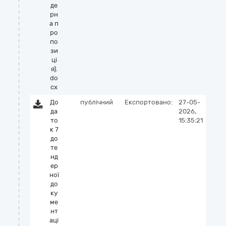
де
рн
а п
ро
по
зи
ці
я).
do
cx
До
публічний
Експортовано:
27-05-
да
2026,
то
15:35:21
к 7
до
те
нд
ер
ної
до
ку
ме
нт
аці