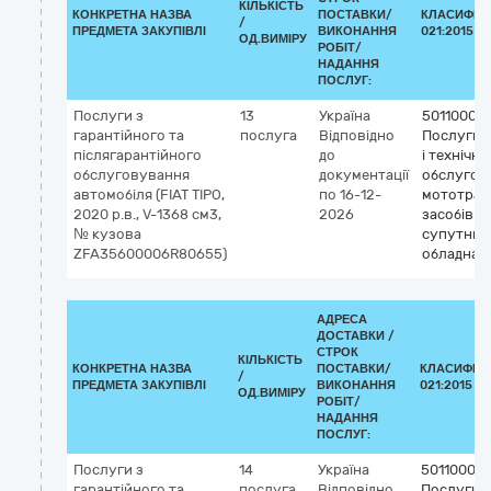
КІЛЬКІСТЬ
КОНКРЕТНА НАЗВА
ПОСТАВКИ/
КЛАСИФІКА
/
ПРЕДМЕТА ЗАКУПІВЛІ
ВИКОНАННЯ
021:2015 (C
ОД.ВИМІРУ
РОБІТ/
НАДАННЯ
ПОСЛУГ:
Послуги з
13
Україна
50110000
гарантійного та
послуга
Відповідно
Послуги 
післягарантійного
до
і технічно
обслуговування
документації
обслугов
автомобіля (FIAT TIPO,
по 16-12-
мототран
2020 р.в., V-1368 см3,
2026
засобів і
№ кузова
супутньо
ZFA35600006R80655)
обладнан
АДРЕСА
ДОСТАВКИ /
СТРОК
КІЛЬКІСТЬ
КОНКРЕТНА НАЗВА
ПОСТАВКИ/
КЛАСИФІКА
/
ПРЕДМЕТА ЗАКУПІВЛІ
ВИКОНАННЯ
021:2015 (C
ОД.ВИМІРУ
РОБІТ/
НАДАННЯ
ПОСЛУГ:
Послуги з
14
Україна
50110000
гарантійного та
послуга
Відповідно
Послуги 