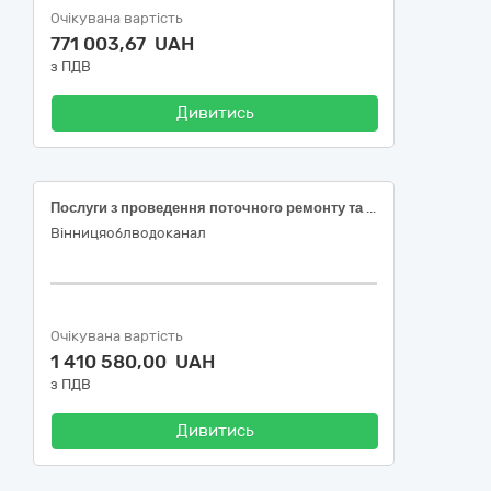
Очікувана вартість
771 003,67 UAH
з ПДВ
Дивитись
Послуги з проведення поточного ремонту та технічного обслуговування спеціальних автомобілів на базі Renault, IVECO, MAN
Вінницяоблводоканал
Очікувана вартість
1 410 580,00 UAH
з ПДВ
Дивитись