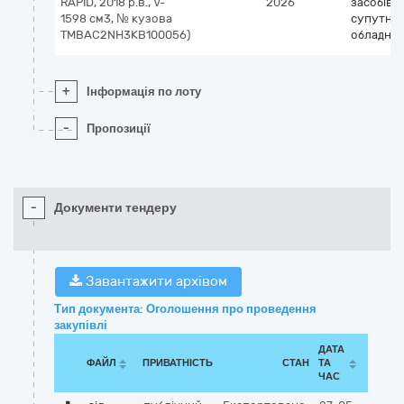
RAPID, 2018 р.в., V-
2026
засобів і
1598 см3, № кузова
супутнь
TMBАС2NH3KB100056)
обладна
+
Інформація по лоту
-
Пропозиції
-
Документи тендеру
Завантажити архівом
Тип документа: Оголошення про проведення
закупівлі
ДАТА
ФАЙЛ
ПРИВАТНІСТЬ
СТАН
ТА
ЧАС