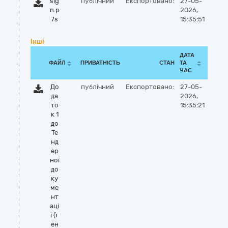
sig
публічний
Експортовано:
27-05-
n.p
2026,
7s
15:35:51
Інші
ДАТА
ФАЙЛ
ПРИВАТНІСТЬ
СТАН
ТА
ЧАС
До
публічний
Експортовано:
27-05-
да
2026,
то
15:35:21
к 1
до
Те
нд
ер
ної
до
ку
ме
нт
аці
ї (т
ен