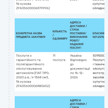
№ кузова
супутньо
ZFA35600006R79996)
обладнан
АДРЕСА
ДОСТАВКИ /
СТРОК
КІЛЬКІСТЬ
КОНКРЕТНА НАЗВА
ПОСТАВКИ/
КЛАСИФІКА
/
ПРЕДМЕТА ЗАКУПІВЛІ
ВИКОНАННЯ
021:2015 (C
ОД.ВИМІРУ
РОБІТ/
НАДАННЯ
ПОСЛУГ:
Послуги з
11
Україна
50110000
гарантійного та
послуга
Відповідно
Послуги 
післягарантійного
до
і технічно
обслуговування
документації
обслугов
автомобіля (FIAT TIPO,
по 16-12-
мототран
2020 р.в., V-1368 см3,
2026
засобів і
№ кузова
супутньо
ZFA35600006R80652)
обладнан
АДРЕСА
ДОСТАВКИ /
СТРОК