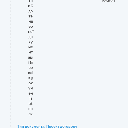
то
15:35:21
к 3
до
те
нд
ер
ної
до
ку
ме
нт
аці
ї (п
ер
елі
к д
ок
ум
ен
ті
в).
do
cx
Тип документа: Проект договору