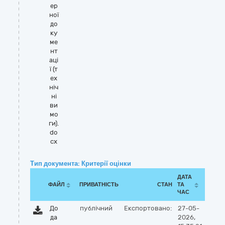
ер
ної
до
ку
ме
нт
аці
ї (т
ех
ніч
ні
ви
мо
ги).
do
cx
Тип документа: Критерії оцінки
ДАТА
ФАЙЛ
ПРИВАТНІСТЬ
СТАН
ТА
ЧАС
До
публічний
Експортовано:
27-05-
да
2026,