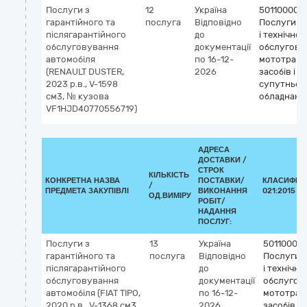
Послуги з
12
Україна
50110000-
гарантійного та
послуга
Відповідно
Послуги з
післягарантійного
до
і технічног
обслуговування
документації
обслугову
автомобіля
по 16-12-
мототранс
(RENAULT DUSTER,
2026
засобів і
2023 р.в., V-1598
супутньог
см3, № кузова
обладнанн
VF1HJD40770556719)
АДРЕСА
ДОСТАВКИ /
СТРОК
КІЛЬКІСТЬ
КОНКРЕТНА НАЗВА
ПОСТАВКИ/
КЛАСИФІКА
/
ПРЕДМЕТА ЗАКУПІВЛІ
ВИКОНАННЯ
021:2015 (C
ОД.ВИМІРУ
РОБІТ/
НАДАННЯ
ПОСЛУГ:
Послуги з
13
Україна
50110000
гарантійного та
послуга
Відповідно
Послуги 
післягарантійного
до
і технічно
обслуговування
документації
обслугов
автомобіля (FIAT TIPO,
по 16-12-
мототран
2020 р.в., V-1368 см3,
2026
засобів і