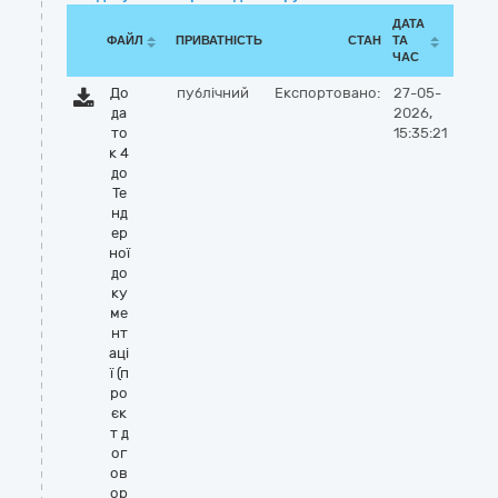
ДАТА
ФАЙЛ
ПРИВАТНІСТЬ
СТАН
ТА
ЧАС
До
публічний
Експортовано:
27-05-
да
2026,
то
15:35:21
к 4
до
Те
нд
ер
ної
до
ку
ме
нт
аці
ї (п
ро
єк
т д
ог
ов
ор