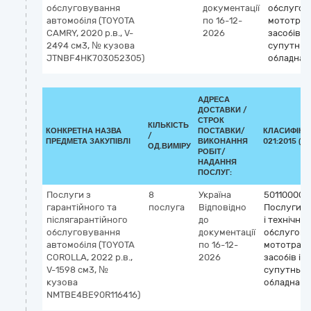
обслуговування
документації
обслугов
автомобіля (TOYOTA
по 16-12-
мототран
CAMRY, 2020 р.в., V-
2026
засобів і
2494 см3, № кузова
супутньо
JTNBF4HK703052305)
обладнан
АДРЕСА
ДОСТАВКИ /
СТРОК
КІЛЬКІСТЬ
КОНКРЕТНА НАЗВА
ПОСТАВКИ/
КЛАСИФІКА
/
ПРЕДМЕТА ЗАКУПІВЛІ
ВИКОНАННЯ
021:2015 (C
ОД.ВИМІРУ
РОБІТ/
НАДАННЯ
ПОСЛУГ:
Послуги з
8
Україна
50110000-
гарантійного та
послуга
Відповідно
Послуги з
післягарантійного
до
і технічно
обслуговування
документації
обслугов
автомобіля (TOYOTA
по 16-12-
мототран
COROLLA, 2022 р.в.,
2026
засобів і
V-1598 см3, №
супутньог
кузова
обладнанн
NMTBE4BE90R116416)