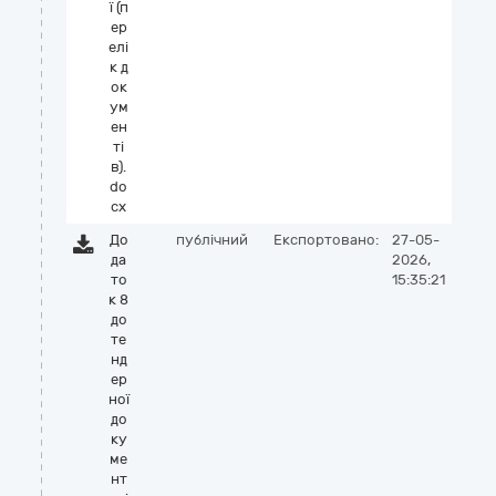
ї (п
ер
елі
к д
ок
ум
ен
ті
в).
do
cx
До
публічний
Експортовано:
27-05-
да
2026,
то
15:35:21
к 8
до
те
нд
ер
ної
до
ку
ме
нт