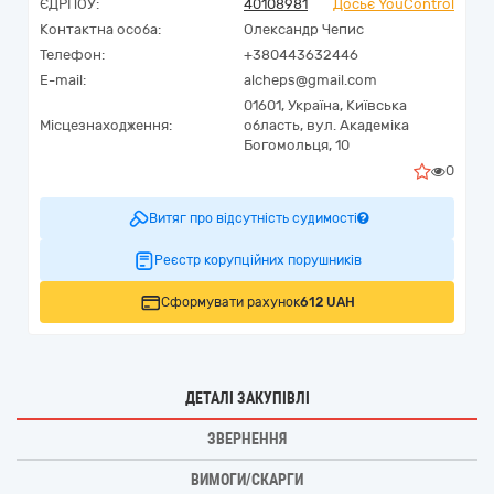
ЄДРПОУ:
40108981
Досьє YouControl
Контактна особа:
Олександр Чепис
Телефон:
+380443632446
E-mail:
alcheps@gmail.com
01601,
Україна
,
Київська
Місцезнаходження:
область,
вул. Академіка
Богомольця, 10
0
Витяг про відсутність судимості
Реєстр корупційних порушників
Сформувати рахунок
612 UAH
ДЕТАЛІ ЗАКУПІВЛІ
ЗВЕРНЕННЯ
ВИМОГИ/СКАРГИ