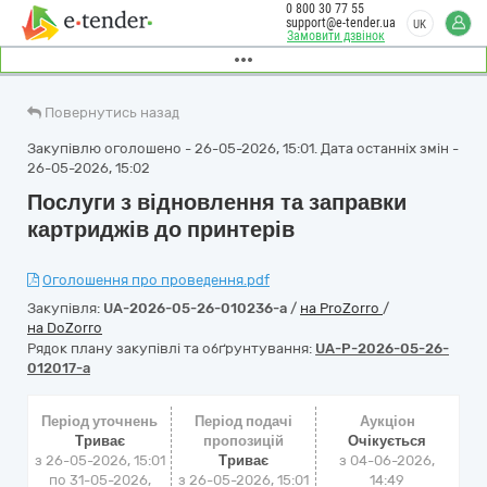
0 800 30 77 55
support@e-tender.ua
UK
Замовити дзвінок
Повернутись назад
Закупівлю оголошено - 26-05-2026, 15:01. Дата останніх змін -
26-05-2026, 15:02
Послуги з відновлення та заправки
картриджів до принтерів
Оголошення про проведення.pdf
Закупівля:
UA-2026-05-26-010236-a
/
на ProZorro
/
на DoZorro
Рядок плану закупівлі та обґрунтування:
UA-P-2026-05-26-
012017-a
Період уточнень
Період подачі
Аукціон
Триває
пропозицій
Очікується
з 26-05-2026, 15:01
Триває
з
04-06-2026,
по 31-05-2026,
з 26-05-2026, 15:01
14:49