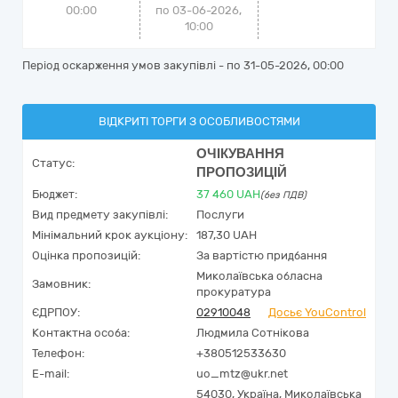
00:00
по 03-06-2026,
10:00
Період оскарження умов закупівлі - по
31-05-2026, 00:00
ВІДКРИТІ ТОРГИ З ОСОБЛИВОСТЯМИ
ОЧІКУВАННЯ
Статус:
ПРОПОЗИЦІЙ
Бюджет:
37 460
UAH
(без ПДВ)
Вид предмету закупівлі:
Послуги
Мінімальний крок аукціону:
187,30 UAH
Оцінка пропозицій:
За вартістю придбання
Миколаївська обласна
Замовник:
прокуратура
ЄДРПОУ:
02910048
Досьє YouControl
Контактна особа:
Людмила Сотнікова
Телефон:
+380512533630
E-mail:
uo_mtz@ukr.net
54030,
Україна
,
Миколаївська