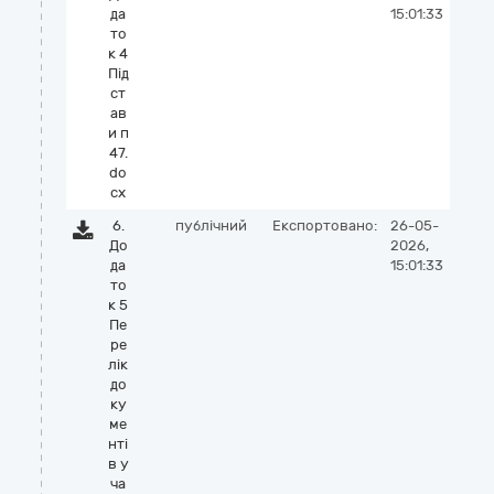
да
15:01:33
то
к 4
Під
ст
ав
и п
47.
do
cx
6.
публічний
Експортовано:
26-05-
До
2026,
да
15:01:33
то
к 5
Пе
ре
лік
до
ку
ме
нті
в у
ча