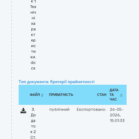
к 1
Тех
ніч
ні
ха
ра
кт
ер
ис
ти
ки.
do
cx
Тип документа: Критерії прийнятності
ДАТА
ФАЙЛ
ПРИВАТНІСТЬ
СТАН
ТА
ЧАС
3.
публічний
Експортовано:
26-05-
До
2026,
да
15:01:33
то
к 2
Ст.