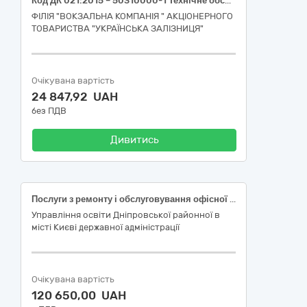
Код ДК 021:2015 – 50310000-1 Технічне обслуговування і ремонт офісної техніки (Послуги з відновлення та заправки картриджів)
ФІЛІЯ "ВОКЗАЛЬНА КОМПАНІЯ " АКЦІОНЕРНОГО
ТОВАРИСТВА "УКРАЇНСЬКА ЗАЛІЗНИЦЯ"
Очікувана вартість
24 847,92 UAH
без ПДВ
Дивитись
Послуги з ремонту і обслуговування офісної техніки та заправки картриджів
Управління освіти Дніпровської районної в
місті Києві державної адміністрації
Очікувана вартість
120 650,00 UAH