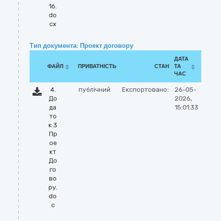
16.
do
cx
Тип документа: Проект договору
ДАТА
ФАЙЛ
ПРИВАТНІСТЬ
СТАН
ТА
ЧАС
4.
публічний
Експортовано:
26-05-
До
2026,
да
15:01:33
то
к 3
Пр
ое
кт
До
го
во
ру.
do
c