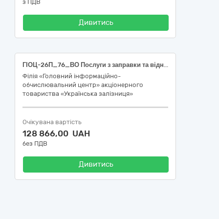
з ПДВ
Дивитись
ГІОЦ-26П_76_ВО Послуги з заправки та відновлення картриджів (Одеське відділення)
Філія «Головний інформаційно-
обчислювальний центр» акціонерного
товариства «Українська залізниця»
Очікувана вартість
128 866,00 UAH
без ПДВ
Дивитись