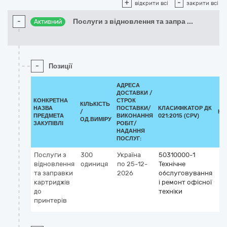
+
-
відкрити всі
закрити всі
-
Послуги з відновлення та запра
...
Активний
-
Позиції
АДРЕСА
ДОСТАВКИ /
КОНКРЕТНА
СТРОК
КІЛЬКІСТЬ
НАЗВА
ПОСТАВКИ/
КЛАСИФІКАТОР ДК
/
КЛ
ПРЕДМЕТА
ВИКОНАННЯ
021:2015 (CPV)
ОД.ВИМІРУ
ЗАКУПІВЛІ
РОБІТ/
НАДАННЯ
ПОСЛУГ:
Послуги з
300
Україна
50310000-1
відновлення
одиниця
по 25-12-
Технічне
та заправки
2026
обслуговування
картриджів
і ремонт офісної
до
техніки
принтерів