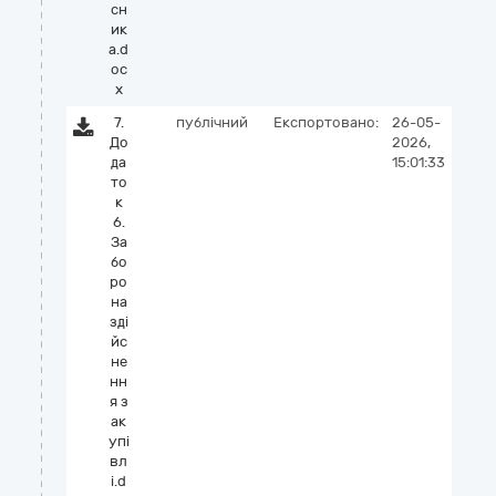
сн
ик
а.d
oc
x
7.
публічний
Експортовано:
26-05-
До
2026,
да
15:01:33
то
к
6.
За
бо
ро
на
зді
йс
не
нн
я з
ак
упі
вл
і.d