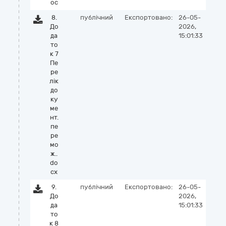
oc
8.
публічний
Експортовано:
26-05-
До
2026,
да
15:01:33
то
к 7
Пе
ре
лік
до
ку
ме
нт.
пе
ре
мо
ж..
do
cx
9.
публічний
Експортовано:
26-05-
До
2026,
да
15:01:33
то
к 8