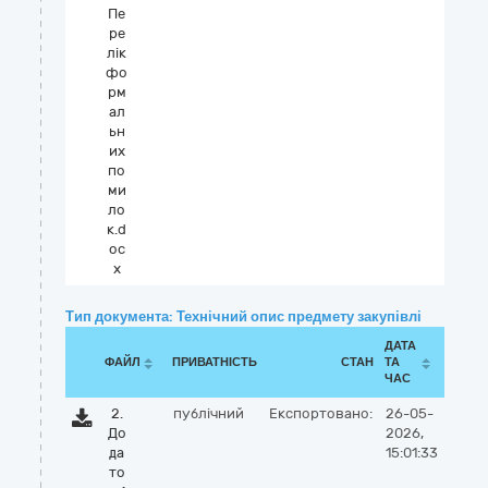
Пе
ре
лік
фо
рм
ал
ьн
их
по
ми
ло
к.d
oc
x
Тип документа: Технічний опис предмету закупівлі
ДАТА
ФАЙЛ
ПРИВАТНІСТЬ
СТАН
ТА
ЧАС
2.
публічний
Експортовано:
26-05-
До
2026,
да
15:01:33
то