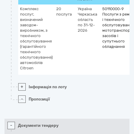
Комплекс
20
Україна
50110000-9
послуг,
послуга
Черкаська
Послуги з ремо
визначений
область
і технічного
заводом-
по 31-12-
обслуговування
виробником, з
2026
мототранспорт
технічного
засобів і
обслуговування
супутнього
(гарантійного
обладнання
технічного
обслуговування)
автомобілів
Citroen
+
Інформація по лоту
-
Пропозиції
-
Документи тендеру