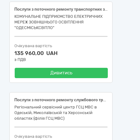
Послуги з поточного ремонту транспортних засобів (Спеціалізований сідловий тягач-е держ.№ВН 2840 КА) за ДК 021:2015 – код 50110000-9 - Послуги з ремонту і технічного обслуговування мототранспортних засобів і супутнього обладнання
КОМУНАЛЬНЕ ПІДПРИЄМСТВО ЕЛЕКТРИЧНИХ
МЕРЕЖ ЗОВНІШНЬОГО ОСВІТЛЕННЯ
"ОДЕСМІСЬКСВІТЛО"
Очікувана вартість
135 960,00 UAH
з ПДВ
Дивитись
Послуги з поточного ремонту службового транспортного засобу
Регіональний сервісний центр ГСЦ МВС в
Одеській, Миколаївській та Херсонській
областях (філія ГСЦ МВС)
Очікувана вартість