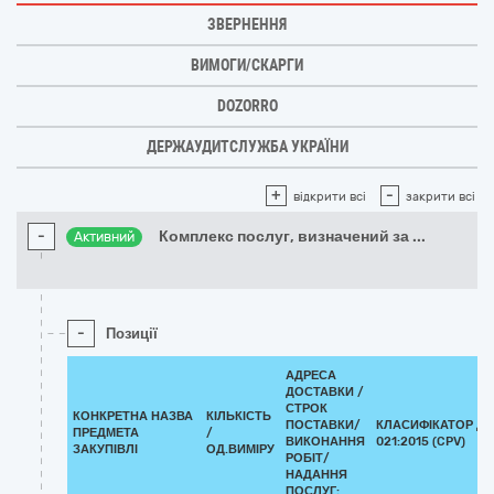
ЗВЕРНЕННЯ
ВИМОГИ/СКАРГИ
DOZORRO
ДЕРЖАУДИТСЛУЖБА УКРАЇНИ
+
-
відкрити всі
закрити всі
-
Комплекс послуг, визначений за
...
Активний
-
Позиції
АДРЕСА
ДОСТАВКИ /
СТРОК
КОНКРЕТНА НАЗВА
КІЛЬКІСТЬ
ПОСТАВКИ/
КЛАСИФІКАТОР ДК
ПРЕДМЕТА
/
ВИКОНАННЯ
021:2015 (CPV)
ЗАКУПІВЛІ
ОД.ВИМІРУ
РОБІТ/
НАДАННЯ
ПОСЛУГ: