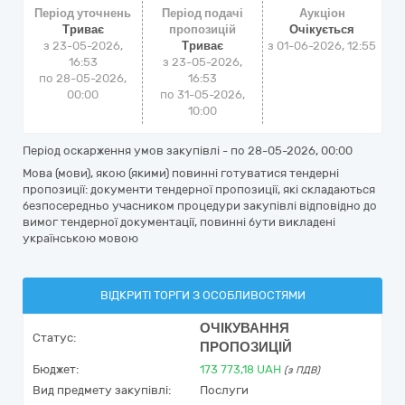
Період уточнень
Період подачі
Аукціон
Триває
пропозицій
Очікується
з 23-05-2026,
Триває
з
01-06-2026, 12:55
16:53
з 23-05-2026,
по 28-05-2026,
16:53
00:00
по 31-05-2026,
10:00
Період оскарження умов закупівлі - по
28-05-2026, 00:00
Мова (мови), якою (якими) повинні готуватися тендерні
пропозиції: документи тендерної пропозиції, які складаються
безпосередньо учасником процедури закупівлі відповідно до
вимог тендерної документації, повинні бути викладені
українською мовою
ВІДКРИТІ ТОРГИ З ОСОБЛИВОСТЯМИ
ОЧІКУВАННЯ
Статус:
ПРОПОЗИЦІЙ
Бюджет:
173 773,18
UAH
(з ПДВ)
Вид предмету закупівлі:
Послуги