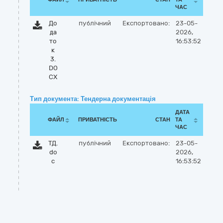
ЧАС
До
публічний
Експортовано:
23-05-
да
2026,
то
16:53:52
к
3.
DO
CX
Тип документа: Тендерна документація
ДАТА
ФАЙЛ
ПРИВАТНІСТЬ
СТАН
ТА
ЧАС
ТД.
публічний
Експортовано:
23-05-
do
2026,
c
16:53:52