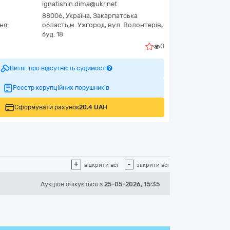
ignatishin.dima@ukr.net
88006,
Україна
,
Закарпатська
ня:
область,
м. Ужгород,
вул. Волонтерів,
буд. 18
0
Витяг про відсутність судимості
Реєстр корупційних порушників
Сформувати рахунок
20.4 UAH
+
-
відкрити всі
закрити всі
Аукціон
очікується
з
25-05-2026, 15:35