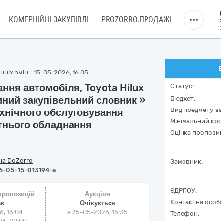
КОМЕРЦІЙНІ ЗАКУПІВЛІ
PROZORRO.ПРОДАЖІ
ніх змін - 15-05-2026, 16:05
ання автомобіля, Toyota Hilux
Статус:
диний закупівельний словник »
Бюджет:
Вид предмету за
ехнічного обслуговування
Мінімальний кро
утнього обладнання
Оцінка пропозиц
на DoZorro
Замовник:
6-05-15-013194-a
ЄДРПОУ:
 пропозицій
Аукціон
Контактна особ
ає
Очікується
6, 16:04
з
25-05-2026, 15:35
Телефон:
6, 00:00