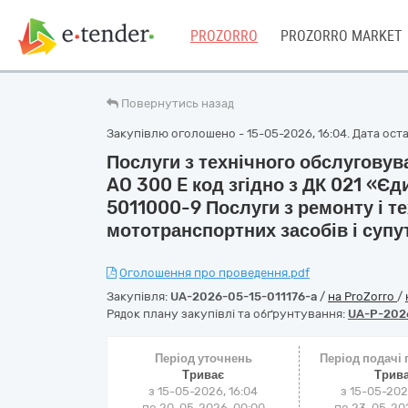
PROZORRO
PROZORRO MARKET
Повернутись назад
Закупівлю оголошено - 15-05-2026, 16:04. Дата остан
Послуги з технічного обслуговув
AO 300 E код згідно з ДК 021 «Є
5011000-9 Послуги з ремонту і т
мототранспортних засобів і суп
Оголошення про проведення.pdf
Закупівля:
UA-2026-05-15-011176-a
/
на ProZorro
/
Рядок плану закупівлі та обґрунтування:
UA-P-202
Період уточнень
Період подачі
Триває
Трив
з 15-05-2026, 16:04
з 15-05-202
по 20-05-2026, 00:00
по 23-05-202