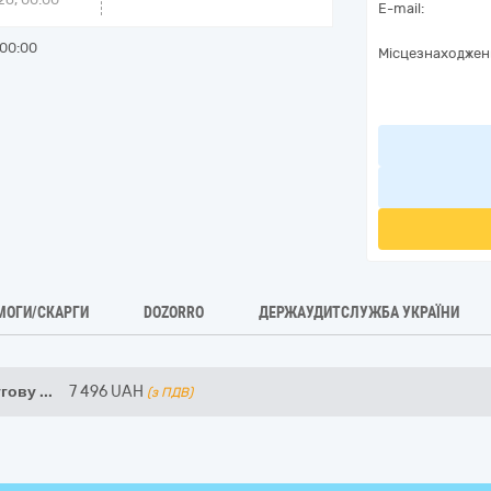
E-mail:
00:00
Місцезнаходжен
МОГИ/СКАРГИ
DOZORRO
ДЕРЖАУДИТСЛУЖБА УКРАЇНИ
угову
...
7 496
UAH
(з ПДВ)