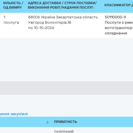
КІЛЬКІСТЬ /
АДРЕСА ДОСТАВКИ /
СТРОК ПОСТАВКИ/
КЛАСИФІКАТОР ДК
ОД.ВИМІРУ
ВИКОНАННЯ РОБІТ/НАДАННЯ ПОСЛУГ:
1
88006
Україна
Закарпатська область
50110000-9
послуга
Ужгород
Волонтерів,18
Послуги з рем
по 10-10-2026
мототранспорт
обладнання
ення закупівлі
ПРИВАТНІСТЬ
публічний