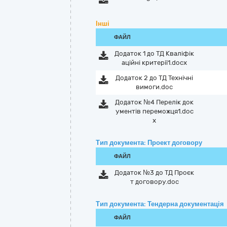
Інші
ФАЙЛ
Додаток 1 до ТД Кваліфік
аційні критерії1.docx
Додаток 2 до ТД Технічні
вимоги.doc
Додаток №4 Перелік док
ументів переможця1.doc
x
Тип документа: Проект договору
ФАЙЛ
Додаток №3 до ТД Проєк
т договору.doc
Тип документа: Тендерна документація
ФАЙЛ