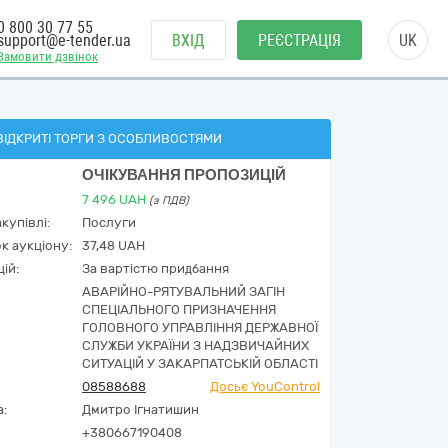
0 800 30 77 55
support@e-tender.ua
ВХІД
РЕЄСТРАЦІЯ
UK
Замовити дзвінок
ВІДКРИТІ ТОРГИ З ОСОБЛИВОСТЯМИ
ОЧІКУВАННЯ ПРОПОЗИЦІЙ
7 496
UAH
(з ПДВ)
купівлі:
Послуги
к аукціону:
37,48 UAH
ій:
За вартістю придбання
АВАРІЙНО-РЯТУВАЛЬНИЙ ЗАГІН
СПЕЦІАЛЬНОГО ПРИЗНАЧЕННЯ
ГОЛОВНОГО УПРАВЛІННЯ ДЕРЖАВНОЇ
СЛУЖБИ УКРАЇНИ З НАДЗВИЧАЙНИХ
СИТУАЦІЙ У ЗАКАРПАТСЬКІЙ ОБЛАСТІ
08588688
Досьє YouControl
а:
Дмитро Ігнатишин
+380667190408