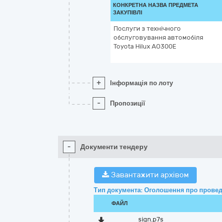
КОНКРЕТНА НАЗВА ПРЕДМЕТА
ЗАКУПІВЛІ
Послуги з технічного
обслуговування автомобіля
Toyota Hilux AO300E
+
Інформація по лоту
-
Пропозиції
-
Документи тендеру
Завантажити архівом
Тип документа: Оголошення про провед
ФАЙЛ
sign.p7s