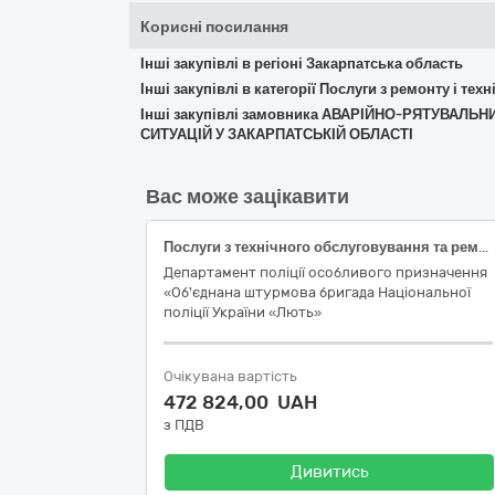
Корисні посилання
Інші закупівлі в регіоні Закарпатська область
Інші закупівлі в категорії Послуги з ремонту і те
Інші закупівлі замовника АВАРІЙНО-РЯТУВАЛ
СИТУАЦІЙ У ЗАКАРПАТСЬКІЙ ОБЛАСТІ
Вас може зацікавити
Послуги з технічного обслуговування та ремонту службових транспортних засобів марки RENAULT D NARROW
Департамент поліції особливого призначення
«Об'єднана штурмова бригада Національної
поліції України «Лють»
Очікувана вартість
472 824,00 UAH
з ПДВ
Дивитись