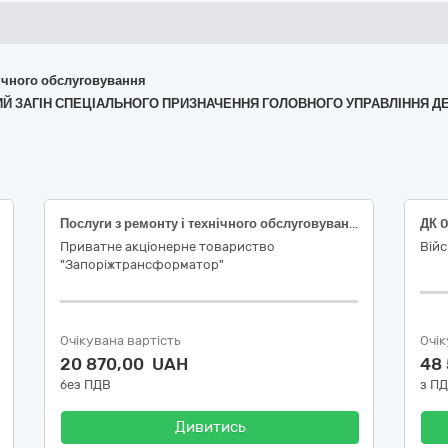
хнічного обслуговування
ЬНИЙ ЗАГІН СПЕЦІАЛЬНОГО ПРИЗНАЧЕННЯ ГОЛОВНОГО УПРАВЛІННЯ 
Послуги з ремонту і технічного обслуговування автомобілів (шиномонтаж)
Приватне акціонерне товариство
Війс
"Запоріжтрансформатор"
Очікувана вартість
Очік
20 870,00 UAH
48
без ПДВ
з П
Дивитись