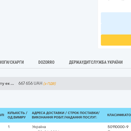
МОГИ/СКАРГИ
DOZORRO
ДЕРЖАУДИТСЛУЖБА УКРАЇНИ
ту ек
...
667 656
UAH
(з ПДВ)
КІЛЬКІСТЬ /
АДРЕСА ДОСТАВКИ /
СТРОК ПОСТАВКИ/
ВЛІ
КЛАСИФІКАТОР
ОД.ВИМІРУ
ВИКОНАННЯ РОБІТ/НАДАННЯ ПОСЛУГ:
1
Україна
50110000-9