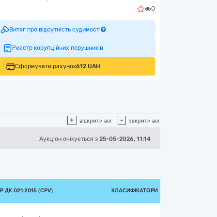
0
Витяг про відсутність судимості
Реєстр корупційних порушників
Сформувати рахунок
612 UAH
+
-
відкрити всі
закрити всі
Аукціон
очікується
з
25-05-2026, 11:14
 ДК 021:2015 (CPV)
КЛАСИФІКАТОРИ