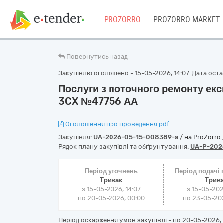
PROZORRO
PROZORRO MARKET
Повернутись назад
Закупівлю оголошено - 15-05-2026, 14:07. Дата остан
Послуги з поточного ремонту ек
3CX №47756 АА
Оголошення про проведення.pdf
Закупівля:
UA-2026-05-15-008389-a
/
на ProZorro
Рядок плану закупівлі та обґрунтування:
UA-P-202
Період уточнень
Період подачі
Триває
Трив
з 15-05-2026, 14:07
з 15-05-202
по 20-05-2026, 00:00
по 23-05-202
Період оскарження умов закупівлі - по
20-05-2026, 