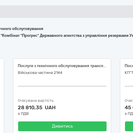
хнічного обслуговування
 "Комбінат "Прогрес" Державного агентства з управління резервами У
Послуги з технічного обслуговування транспортних засобів марки Mitsubishi L200
Військова частина 2144
КП"
Очікувана вартість
Очік
28 810,35 UAH
45
з ПДВ
з П
Дивитись