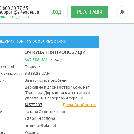
0 800 30 77 55
support@e-tender.ua
ВХІД
РЕЄСТРАЦІЯ
UK
Замовити дзвінок
ВІДКРИТІ ТОРГИ З ОСОБЛИВОСТЯМИ
ОЧІКУВАННЯ ПРОПОЗИЦІЙ
667 656
UAH
(з ПДВ)
купівлі:
Послуги
к аукціону:
3 338,28 UAH
ій:
За вартістю придбання
Державне підприємство "Комбінат
"Прогрес" Державного агентства з
управління резервами України
14373207
Досьє YouControl
а:
Наталя Скрипніченко
+380444973068
prtender@ukr.net
ня:
Україна