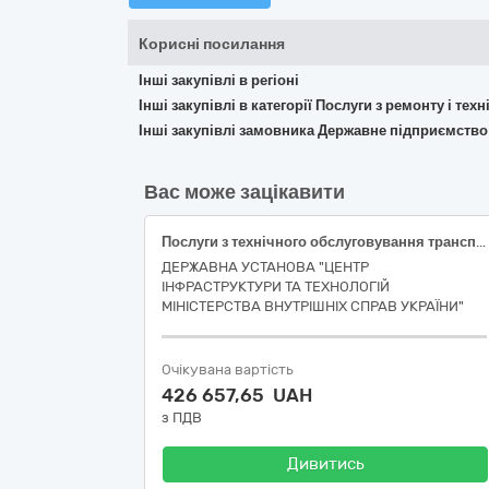
Корисні посилання
Інші закупівлі в регіоні
Інші закупівлі в категорії Послуги з ремонту і те
Інші закупівлі замовника Державне підприємство
Вас може зацікавити
Послуги з технічного обслуговування транспортних засобів за кодом CPV за ЄЗС ДК 021:2015: 50110000-9 «Послуги з ремонту і технічного обслуговування мототранспортних засобів і супутнього обладнання».
ДЕРЖАВНА УСТАНОВА "ЦЕНТР
ІНФРАСТРУКТУРИ ТА ТЕХНОЛОГІЙ
МІНІСТЕРСТВА ВНУТРІШНІХ СПРАВ УКРАЇНИ"
Очікувана вартість
426 657,65 UAH
з ПДВ
Дивитись