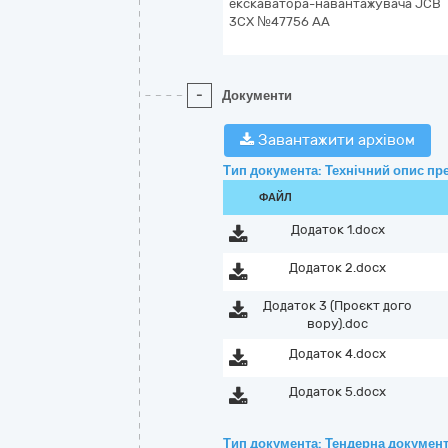
екскаватора-навантажувача JCB
3CX №47756 АА
-
Документи
Завантажити архівом
Тип документа: Технічний опис пре
ФАЙЛ
Додаток 1.docx
Додаток 2.docx
Додаток 3 (Проєкт дого
вору).doc
Додаток 4.docx
Додаток 5.docx
Тип документа: Тендерна документ