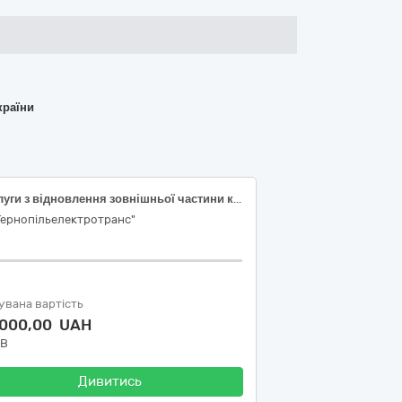
країни
Послуги з відновлення зовнішньої частини кузова автобусів MAN A-21
Тернопільелектротранс"
увана вартість
 000,00 UAH
ДВ
Дивитись