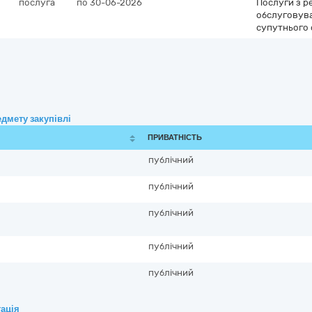
послуга
по 30-06-2026
Послуги з ре
обслуговува
супутнього
дмету закупівлі
ПРИВАТНІСТЬ
публічний
публічний
публічний
публічний
публічний
ація