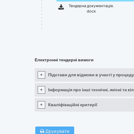
Тендерна документація.
docx
Електронні тендерні вимоги
+
Підстави для відмови в участі у процеду
+
Інформація про інші технічні, якісні та 
+
Кваліфікаційні критерії
Друкувати