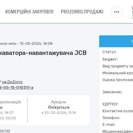
КОМЕРЦІЙНІ ЗАКУПІВЛІ
PROZORRO.ПРОДАЖІ
ніх змін - 15-05-2026, 14:08
скаватора-навантажувача JCB
Статус:
Бюджет:
Вид предмету за
Мінімальний кро
Оцінка пропозиц
/
на DoZorro
6-05-15-010311-a
Замовник:
 пропозицій
Аукціон
ЄДРПОУ:
ає
Очікується
Контактна особ
6, 14:07
з
25-05-2026, 11:14
Телефон:
6, 00:00
E-mail:
00:00
Місцезнаходжен