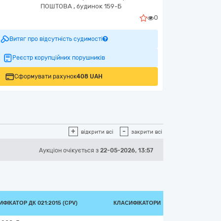
ПОШТОВА , будинок 159-Б
0
Витяг про відсутність судимості
Реєстр корупційних порушників
Сформувати рахунок
408 UAH
+
-
відкрити всі
закрити всі
Аукціон
очікується
з
22-05-2026, 13:57
ФІКАТОР ДК 021:2015 (CPV)
КЛАСИФІКАТОРИ