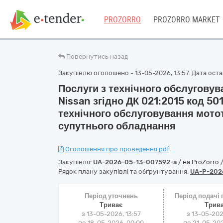
PROZORRO
PROZORRO MARKET
Повернутись назад
Закупівлю оголошено - 13-05-2026, 13:57. Дата остан
Послуги з технічного обслуговув
Nissan згідно ДК 021:2015 код 50
технічного обслуговування мотот
супутнього обладнання
Оголошення про проведення.pdf
Закупівля:
UA-2026-05-13-007592-a
/
на ProZorro
Рядок плану закупівлі та обґрунтування:
UA-P-202
Період уточнень
Період подачі
Триває
Трив
з 13-05-2026, 13:57
з 13-05-202
по 18-05-2026, 00:00
по 21-05-202