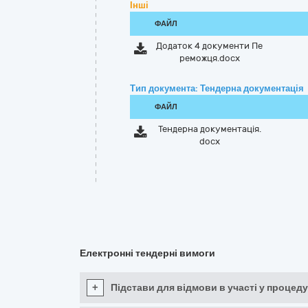
Інші
ФАЙЛ
Додаток 4 документи Пе
реможця.docx
Тип документа: Тендерна документація
ФАЙЛ
Тендерна документація.
docx
Електронні тендерні вимоги
+
Підстави для відмови в участі у процеду