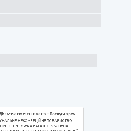
код ДК 021:2015 50110000-9 - Послуги з ремонту і технічного обслуговування мототранспортних засобів і супутнього обладнання (50112200-5 - Послуги з технічного обслуговування автомобілів Послуги з обслуговування та ремонту автомобіля Fiat Tipo державний номер АЕ7542КА)
УНАЛЬНЕ НЕКОМЕРЦІЙНЕ ТОВАРИСТВО
ІПРОПЕТРОВСЬКА БАГАТОПРОФІЛЬНА