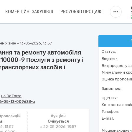
КОМЕРЦІЙНІ ЗАКУПІВЛІ
PROZORRO.ПРОДАЖІ
ніх змін - 13-05-2026, 13:57
ання та ремонту автомобіля
Статус:
110000-9 Послуги з ремонту і
Бюджет:
Вид предмету за
ранспортних засобів і
Мінімальний кро
Оцінка пропозиц
Замовник:
/
на DoZorro
ЄДРПОУ:
6-05-13-009633-a
Контактна особ
Телефон:
 пропозицій
Аукціон
E-mail:
ає
Очікується
6, 13:57
з
22-05-2026, 13:57
Місцезнаходжен
6, 08:00