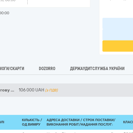
00:00
МОГИ/СКАРГИ
DOZORRO
ДЕРЖАУДИТСЛУЖБА УКРАЇНИ
угову
...
106 000
UAH
(з ПДВ)
КІЛЬКІСТЬ /
АДРЕСА ДОСТАВКИ /
СТРОК ПОСТАВКИ/
ВЛІ
КЛАСИ
ОД.ВИМІРУ
ВИКОНАННЯ РОБІТ/НАДАННЯ ПОСЛУГ: