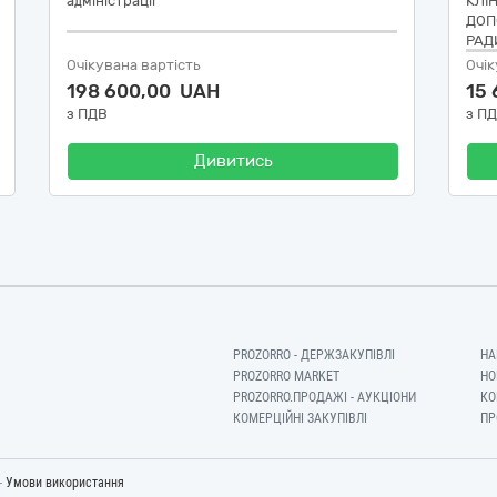
адміністрації
КЛІ
ДОП
РАД
Очікувана вартість
Очік
198 600,00 UAH
15
з ПДВ
з П
Дивитись
PROZORRO - ДЕРЖЗАКУПІВЛІ
НА
PROZORRO MARKET
НО
PROZORRO.ПРОДАЖІ - АУКЦІОНИ
КО
КОМЕРЦІЙНІ ЗАКУПІВЛІ
ПР
-
Умови використання