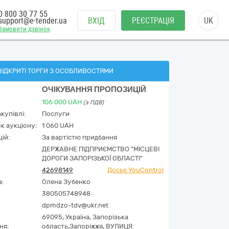
0 800 30 77 55
support@e-tender.ua
ВХІД
РЕЄСТРАЦІЯ
UK
Замовити дзвінок
ВІДКРИТІ ТОРГИ З ОСОБЛИВОСТЯМИ
ОЧІКУВАННЯ ПРОПОЗИЦІЙ
106 000
UAH
(з ПДВ)
купівлі:
Послуги
к аукціону:
1 060 UAH
ій:
За вартістю придбання
ДЕРЖАВНЕ ПІДПРИЄМСТВО "МІСЦЕВІ
ДОРОГИ ЗАПОРІЗЬКОЇ ОБЛАСТІ"
42698149
Досьє YouControl
а:
Олена Зубенко
380505748948
dpmdzo-tdv@ukr.net
69095,
Україна
,
Запорізька
ня:
область,
Запоріжжя,
ВУЛИЦЯ