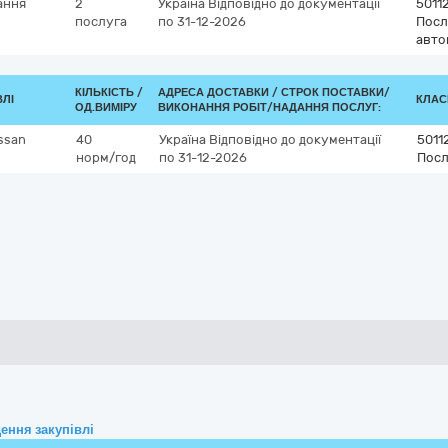
ання
2
Україна
Відповідно до документації
5011
послуга
по 31-12-2026
Посл
авто
КІЛЬКІСТЬ /
АДРЕСА ДОСТАВКИ /
СТРОК ПОСТАВКИ/
ВЛІ
КЛАСИ
ОД.ВИМІРУ
ВИКОНАННЯ РОБІТ/НАДАННЯ ПОСЛУГ:
ssan
40
Україна
Відповідно до документації
5011
норм/год
по 31-12-2026
Посл
ення закупівлі