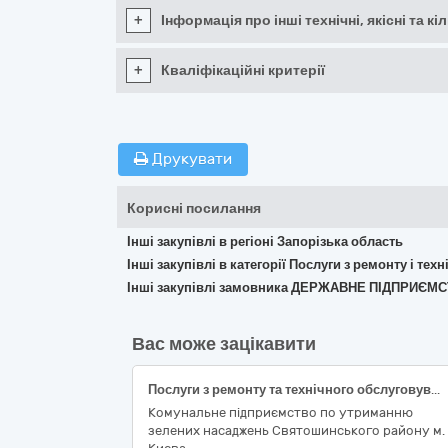
+
Інформація про інші технічні, якісні та 
+
Кваліфікаційні критерії
Друкувати
Корисні посилання
Інші закупівлі в регіоні Запорізька область
Інші закупівлі в категорії Послуги з ремонту і те
Інші закупівлі замовника ДЕРЖАВНЕ ПІДПРИЄМ
Вас може зацікавити
Послуги з ремонту та технічного обслуговування транспортних засобів
Комунальне підприємство по утриманню
зелених насаджень Святошинського району м.