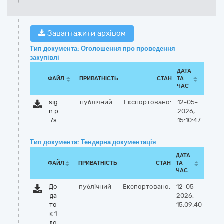
Завантажити архівом
Тип документа: Оголошення про проведення
закупівлі
ДАТА
ФАЙЛ
ПРИВАТНІСТЬ
СТАН
ТА
ЧАС
sig
публічний
Експортовано:
12-05-
n.p
2026,
7s
15:10:47
Тип документа: Тендерна документація
ДАТА
ФАЙЛ
ПРИВАТНІСТЬ
СТАН
ТА
ЧАС
До
публічний
Експортовано:
12-05-
да
2026,
то
15:09:40
к 1
до