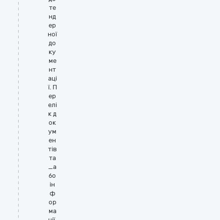
те
нд
ер
ної
до
ку
ме
нт
аці
ї. П
ер
елі
к д
ок
ум
ен
тів
та
_а
бо
ін
ф
ор
ма
ції,