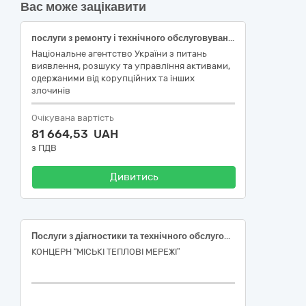
Вас може зацікавити
послуги з ремонту і технічного обслуговування мототранспортних засобів і супутнього обладнання ДК 021:2015 50110000-9 (послуги з технічного обслуговування та ремонту автомобіля)
Національне агентство України з питань
виявлення, розшуку та управління активами,
одержаними від корупційних та інших
злочинів
Очікувана вартість
81 664,53 UAH
з ПДВ
Дивитись
Послуги з діагностики та технічного обслуговування автомобілів згідно ДК 021:2015 код 50110000-9 Послуги з ремонту і технічного обслуговування мототранспортних засобів і супутнього обладнання
КОНЦЕРН “МІСЬКІ ТЕПЛОВІ МЕРЕЖІ”