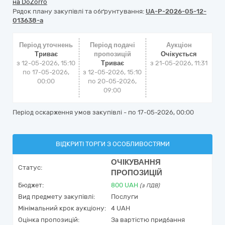
на DoZorro
Рядок плану закупівлі та обґрунтування:
UA-P-2026-05-12-
013638-a
Період уточнень
Період подачі
Аукціон
Триває
пропозицій
Очікується
з 12-05-2026, 15:10
Триває
з
21-05-2026, 11:31
по 17-05-2026,
з 12-05-2026, 15:10
00:00
по 20-05-2026,
09:00
Період оскарження умов закупівлі - по
17-05-2026, 00:00
ВІДКРИТІ ТОРГИ З ОСОБЛИВОСТЯМИ
ОЧІКУВАННЯ
Статус:
ПРОПОЗИЦІЙ
Бюджет:
800
UAH
(з ПДВ)
Вид предмету закупівлі:
Послуги
Мінімальний крок аукціону:
4 UAH
Оцінка пропозицій:
За вартістю придбання