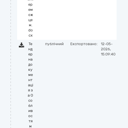
ер
ем
ож
це
м.
do
cx
Те
публічний
Експортовано:
12-05-
нд
2026,
ер
15:09:40
на
до
ку
ме
нт
аці
я з
а О
со
бл
ив
ос
тя
м