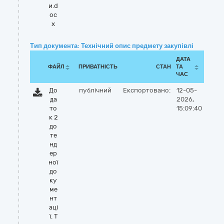
и.d
oc
x
Тип документа: Технічний опис предмету закупівлі
ДАТА
ФАЙЛ
ПРИВАТНІСТЬ
СТАН
ТА
ЧАС
До
публічний
Експортовано:
12-05-
да
2026,
то
15:09:40
к 2
до
те
нд
ер
ної
до
ку
ме
нт
аці
ї. Т