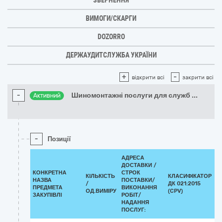
ЗВЕРНЕННЯ
ВИМОГИ/СКАРГИ
DOZORRO
ДЕРЖАУДИТСЛУЖБА УКРАЇНИ
+
-
відкрити всі
закрити всі
-
Шиномонтажні послуги для служб
...
Активний
-
Позиції
АДРЕСА
ДОСТАВКИ /
КОНКРЕТНА
СТРОК
КІЛЬКІСТЬ
КЛАСИФІКАТОР
НАЗВА
ПОСТАВКИ/
/
ДК 021:2015
ПРЕДМЕТА
ВИКОНАННЯ
ОД.ВИМІРУ
(CPV)
ЗАКУПІВЛІ
РОБІТ/
НАДАННЯ
ПОСЛУГ: