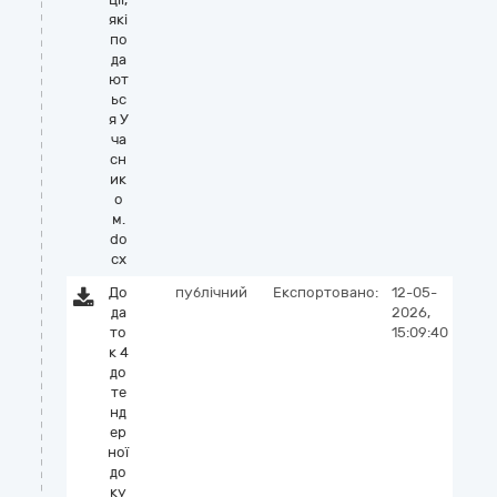
які
по
да
ют
ьс
я У
ча
сн
ик
о
м.
do
cx
До
публічний
Експортовано:
12-05-
да
2026,
то
15:09:40
к 4
до
те
нд
ер
ної
до
ку