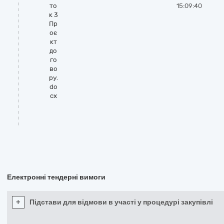
то
15:09:40
к 3
Пр
оє
кт
до
го
во
ру.
do
cx
Електронні тендерні вимоги
+
Підстави для відмови в участі у процедурі закупівлі