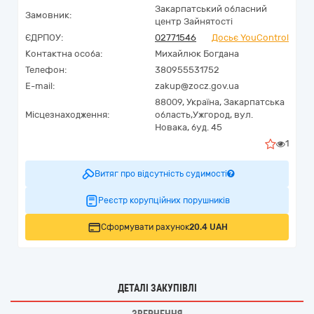
Закарпатський обласний
Замовник:
центр Зайнятості
ЄДРПОУ:
02771546
Досьє YouControl
Контактна особа:
Михайлюк Богдана
Телефон:
380955531752
E-mail:
zakup@zocz.gov.ua
88009,
Україна
,
Закарпатська
Місцезнаходження:
область,
Ужгород,
вул.
Новака, буд. 45
1
Витяг про відсутність судимості
Реєстр корупційних порушників
Сформувати рахунок
20.4 UAH
ДЕТАЛІ ЗАКУПІВЛІ