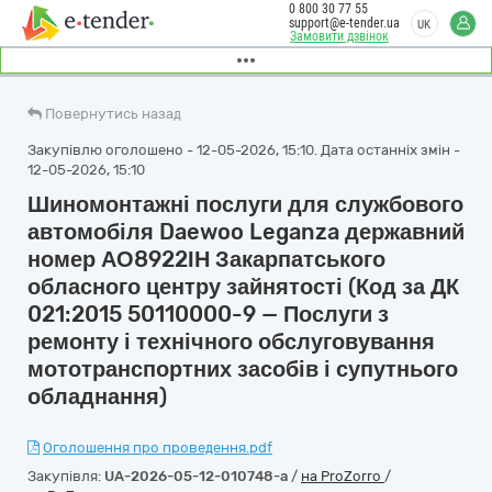
0 800 30 77 55
support@e-tender.ua
UK
Замовити дзвінок
Повернутись назад
Закупівлю оголошено - 12-05-2026, 15:10. Дата останніх змін -
12-05-2026, 15:10
Шиномонтажні послуги для службового
автомобіля Daewoo Leganza державний
номер АО8922ІН Закарпатського
обласного центру зайнятості (Код за ДК
021:2015 50110000-9 — Послуги з
ремонту і технічного обслуговування
мототранспортних засобів і супутнього
обладнання)
Оголошення про проведення.pdf
Закупівля:
UA-2026-05-12-010748-a
/
на ProZorro
/