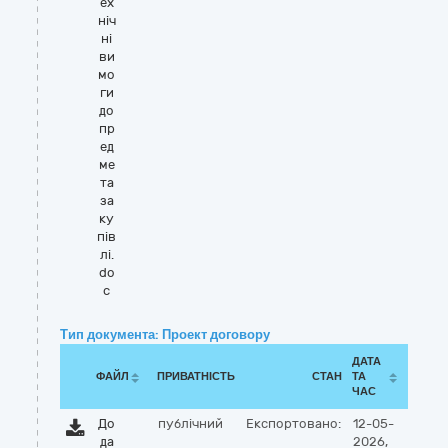
ех
ніч
ні
ви
мо
ги
до
пр
ед
ме
та
за
ку
пів
лі.
do
c
Тип документа: Проект договору
ДАТА
ФАЙЛ
ПРИВАТНІСТЬ
СТАН
ТА
ЧАС
До
публічний
Експортовано:
12-05-
да
2026,