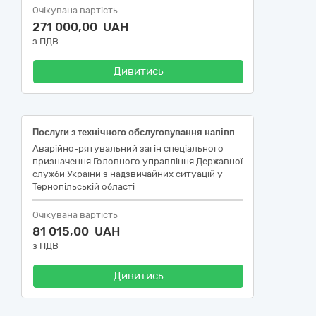
Очікувана вартість
271 000,00 UAH
з ПДВ
Дивитись
Послуги з технічного обслуговування напівпричіпа TUR 45-3, реєстраційний номер ВО 849 Е
Аварійно-рятувальний загін спеціального
призначення Головного управління Державної
служби України з надзвичайних ситуацій у
Тернопільській області
Очікувана вартість
81 015,00 UAH
з ПДВ
Дивитись