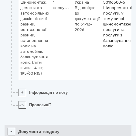
Шиномонтаж:
1
Україна
50116500-6
демонтаж з
послуга
Відповідно
Шиноремонтні
автомобільних
до
послуги, у
дисків літньої
документації
тому числі
резини,
по 31-12-
шиномонтажні
монтаж нової
2026
послуги та
резини,
послуги з
встановлення
балансування
коліс на
коліс
автомобіль,
балансування
коліс, (літні
шини - 4 шт,
195/60 R15)
+
Інформація по лоту
-
Пропозиції
-
Документи тендеру