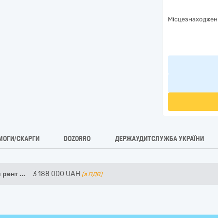
Місцезнаходжен
МОГИ/СКАРГИ
DOZORRO
ДЕРЖАУДИТСЛУЖБА УКРАЇНИ
 рент
...
3 188 000
UAH
(з ПДВ)