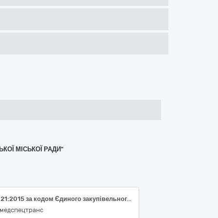
КОЇ МІСЬКОЇ РАДИ"
ДК 021:2015 за кодом Єдиного закупівельного словника (CPV) 50420000-5 ‒ Послуги з ремонту та технічного обслуговування медичного та хірургічного обладнання (послуги з щорічного технічного обслуговування апаратів ШВЛ, встановлених на спецмедавтомобілях, з використанням та/або заміною запасних частин (комплектуючих, агрегатів, матеріалів, вузлів, деталей, тощо) або без їх використання)
вмедспецтранс