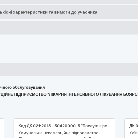
кількісні характеристики та вимоги до учасника
хнічного обслуговування
ЕРЦІЙНЕ ПІДПРИЄМСТВО "ЛІКАРНЯ ІНТЕНСИВНОГО ЛІКУВАННЯ БОЯРСЬ
Код ДК 021:2015 - 50420000-5 "Послуги з ремонту і технічного обслуговування медичного та хірургічного обладнання"
Комунальне некомерційне підприємство
Киї