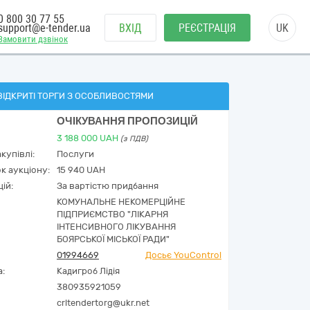
0 800 30 77 55
support@e-tender.ua
ВХІД
РЕЄСТРАЦІЯ
UK
Замовити дзвінок
ВІДКРИТІ ТОРГИ З ОСОБЛИВОСТЯМИ
ОЧІКУВАННЯ ПРОПОЗИЦІЙ
3 188 000
UAH
(з ПДВ)
купівлі:
Послуги
к аукціону:
15 940 UAH
ій:
За вартістю придбання
КОМУНАЛЬНЕ НЕКОМЕРЦІЙНЕ
ПІДПРИЄМСТВО "ЛІКАРНЯ
ІНТЕНСИВНОГО ЛІКУВАННЯ
БОЯРСЬКОЇ МІСЬКОЇ РАДИ"
01994669
Досьє YouControl
а:
Кадигроб Лідія
380935921059
crltendertorg@ukr.net