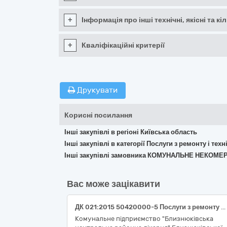
+
Інформація про інші технічні, якісні та 
+
Кваліфікаційні критерії
Друкувати
Корисні посилання
Інші закупівлі в регіоні Київська область
Інші закупівлі в категорії Послуги з ремонту і те
Інші закупівлі замовника КОМУНАЛЬНЕ НЕКОМ
Вас може зацікавити
ДК 021:2015 50420000-5 Послуги з ремонту і технічного обслуговування медичного та хірургічного обладнання (Послуги з технічного обслуговування томографа комп’ютерного NeuViz ACE SP (ДК 021:2015: 50421200-4: Послуги з ремонту і технічного обслуговування рентгенологічного обладнання))
Комунальне підприємство "Близнюківська