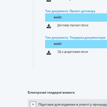
Тип документа: Проект договору
ФАЙЛ
Договір проєкт.docx
Тип документа: Тендерна документація
ФАЙЛ
ТД з додатками.docx
Електронні тендерні вимоги
+
Підстави для відмови в участі у процеду