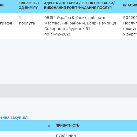
КІЛЬКІСТЬ /
АДРЕСА ДОСТАВКИ /
СТРОК ПОСТАВКИ/
ВЛІ
КЛАСИФІ
ОД.ВИМІРУ
ВИКОНАННЯ РОБІТ/НАДАННЯ ПОСЛУГ:
1
08154
Україна
Київська область
50420
графії
послуга
Фастівський район м. Боярка
вулиця
Послуг
Соборності, будинок 51
обслуг
по 31-12-2026
хірург
ення закупівлі
ПРИВАТНІСТЬ
публічний