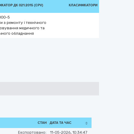
КАТОР ДК 021:2015 (CPV)
КЛАСИФІКАТОРИ
000-5
и з ремонту і технічного
овування медичного та
ічного обладнання
СТАН
ДАТА ТА ЧАС
Експортовано:
11-05-2026, 10:34:47