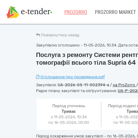
PROZORRO
PROZORRO MARKET
Повернутись назад
Закупівлю оголошено - 11-05-2026, 10:34. Дата остан
Послуга з ремонту Системи рентг
томографії всього тіла Supria 64
Оголошення про проведення.pdf
Закупівля:
UA-2026-05-11-002394-a
/
на ProZorro
Рядок плану закупівлі та обґрунтування:
UA-P-202
Період уточнень
Період подачі
Триває
Трив
з 11-05-2026, 10:34
з 11-05-202
по 16-05-2026, 00:00
по 19-05-202
Період оскарження умов закупівлі - по
16-05-2026, 