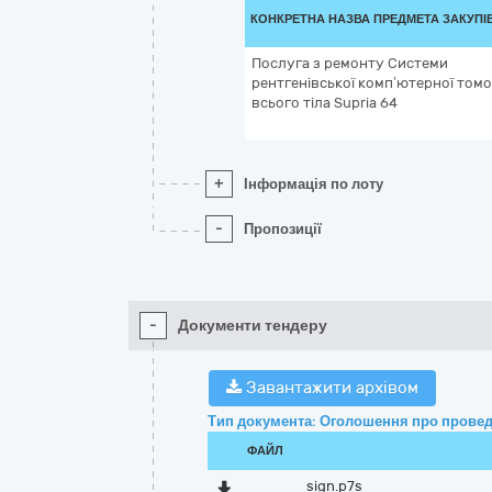
КОНКРЕТНА НАЗВА ПРЕДМЕТА ЗАКУПІ
Послуга з ремонту Системи
рентгенівської комп’ютерної томо
всього тіла Supria 64
+
Інформація по лоту
-
Пропозиції
-
Документи тендеру
Завантажити архівом
Тип документа: Оголошення про провед
ФАЙЛ
sign.p7s