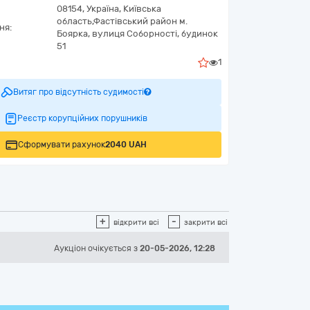
08154,
Україна
,
Київська
область,
Фастівський район м.
ня:
Боярка,
вулиця Соборності, будинок
51
1
Витяг про відсутність судимості
Реєстр корупційних порушників
Сформувати рахунок
2040 UAH
+
-
відкрити всі
закрити всі
Аукціон
очікується
з
20-05-2026, 12:28