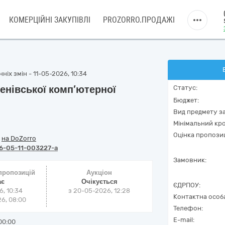
КОМЕРЦІЙНІ ЗАКУПІВЛІ
PROZORRO.ПРОДАЖІ
ніх змін - 11-05-2026, 10:34
енівської комп’ютерної
Статус:
Бюджет:
Вид предмету за
Мінімальний кро
Оцінка пропозиц
/
на DoZorro
6-05-11-003227-a
Замовник:
 пропозицій
Аукціон
ає
Очікується
ЄДРПОУ:
6, 10:34
з
20-05-2026, 12:28
Контактна особ
6, 08:00
Телефон:
E-mail:
00:00