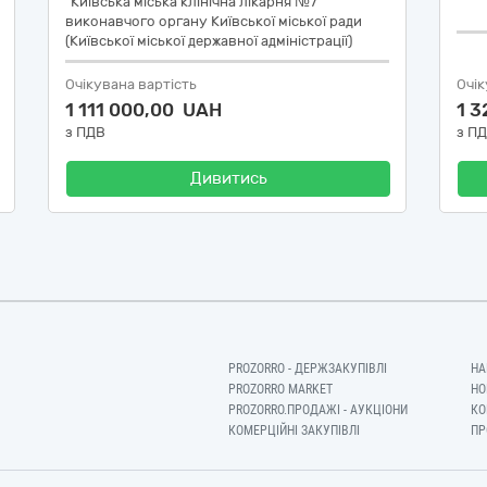
"Київська міська клінічна лікарня №7"
виконавчого органу Київської міської ради
(Київської міської державної адміністрації)
Очікувана вартість
Очік
1 111 000,00 UAH
1 
з ПДВ
з П
Дивитись
PROZORRO - ДЕРЖЗАКУПІВЛІ
НА
PROZORRO MARKET
НО
PROZORRO.ПРОДАЖІ - АУКЦІОНИ
КО
КОМЕРЦІЙНІ ЗАКУПІВЛІ
ПР