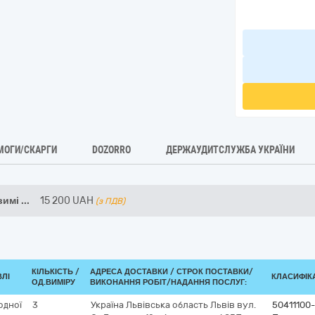
МОГИ/СКАРГИ
DOZORRO
ДЕРЖАУДИТСЛУЖБА УКРАЇНИ
вимі
...
15 200
UAH
(з ПДВ)
КІЛЬКІСТЬ /
АДРЕСА ДОСТАВКИ /
СТРОК ПОСТАВКИ/
ВЛІ
КЛАСИФІКА
ОД.ВИМІРУ
ВИКОНАННЯ РОБІТ/НАДАННЯ ПОСЛУГ:
одної
3
Україна
Львівська область
Львів
вул.
50411100