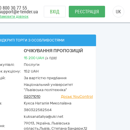
0 800 30 77 55
support@e-tender.ua
ВХІД
РЕЄСТРАЦІЯ
UK
Замовити дзвінок
ВІДКРИТІ ТОРГИ З ОСОБЛИВОСТЯМИ
ОЧІКУВАННЯ ПРОПОЗИЦІЙ
15 200
UAH
(з ПДВ)
купівлі:
Послуги
к аукціону:
152 UAH
ій:
За вартістю придбання
Національний університет
"Львівська політехніка"
02071010
Досьє YouControl
а:
Кукса Наталія Миколаївна
380322582564
kuksanataliya@ukr.net
79013,
Україна
,
Львівська
ня:
область,
Львів,
Степана Бандери,12