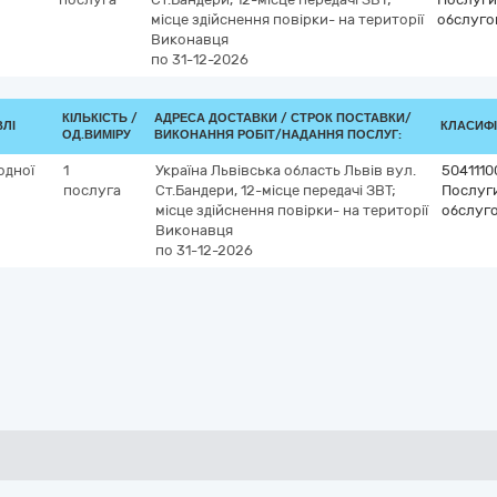
місце здійснення повірки- на території
обслуго
Виконавця
по 31-12-2026
КІЛЬКІСТЬ /
АДРЕСА ДОСТАВКИ /
СТРОК ПОСТАВКИ/
ВЛІ
КЛАСИФІК
ОД.ВИМІРУ
ВИКОНАННЯ РОБІТ/НАДАННЯ ПОСЛУГ:
одної
1
Україна
Львівська область
Львів
вул.
5041110
послуга
Ст.Бандери, 12-місце передачі ЗВТ;
Послуги
місце здійснення повірки- на території
обслуго
Виконавця
по 31-12-2026