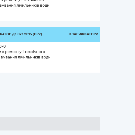
вування лічильників води
АТОР ДК 021:2015 (CPV)
КЛАСИФІКАТОРИ
0-0
 з ремонту і технічного
вування лічильників води