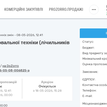
КОМЕРЦІЙНІ ЗАКУПІВЛІ
PROZORRO.ПРОДАЖІ
ніх змін - 08-05-2026, 12:41
ювальної техніки (лічильників
Статус:
Бюджет:
Вид предмету за
Мінімальний кро
Оцінка пропозиц
o
/
на DoZorro
6-05-08-006825-a
Замовник:
ЄДРПОУ:
 пропозицій
Аукціон
Контактна особ
ає
Очікується
Телефон:
6, 12:41
з
18-05-2026, 15:28
6, 00:00
E-mail:
Місцезнаходжен
00:00