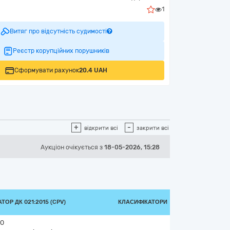
1
Витяг про відсутність судимості
Реєстр корупційних порушників
Сформувати рахунок
20.4 UAH
+
-
відкрити всі
закрити всі
Аукціон
очікується
з
18-05-2026, 15:28
ТОР ДК 021:2015 (CPV)
КЛАСИФІКАТОРИ
-0