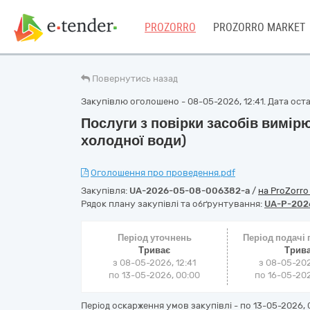
PROZORRO
PROZORRO MARKET
Повернутись назад
Закупівлю оголошено - 08-05-2026, 12:41. Дата остан
Послуги з повірки засобів вимір
холодної води)
Оголошення про проведення.pdf
Закупівля:
UA-2026-05-08-006382-a
/
на ProZorr
Рядок плану закупівлі та обґрунтування:
UA-P-202
Період уточнень
Період подачі
Триває
Трив
з 08-05-2026, 12:41
з 08-05-202
по 13-05-2026, 00:00
по 16-05-202
Період оскарження умов закупівлі - по
13-05-2026, 