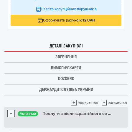
Реєстр корупційних порушників
Сформувати рахунок
612 UAH
ДЕТАЛІ ЗАКУПІВЛІ
ЗВЕРНЕННЯ
ВИМОГИ/СКАРГИ
DOZORRO
ДЕРЖАУДИТСЛУЖБА УКРАЇНИ
+
-
відкрити всі
закрити всі
-
Послуги з післягарантійного се
...
Активний