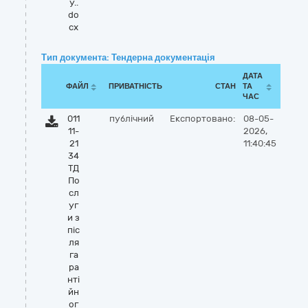
у..
do
cx
Тип документа: Тендерна документація
ДАТА
ФАЙЛ
ПРИВАТНІСТЬ
СТАН
ТА
ЧАС
011
публічний
Експортовано:
08-05-
11-
2026,
21
11:40:45
34
ТД
По
сл
уг
и з
піс
ля
га
ра
нті
йн
ог