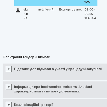
ЧАС
sig
публічний
Експортовано:
08-05-
n.p
2026,
7s
11:40:54
Електронні тендерні вимоги
+
Підстави для відмови в участі у процедурі закупівлі
+
Інформація про інші технічні, якісні та кількісні
характеристики та вимоги до учасника
+
Кваліфікаційні критерії