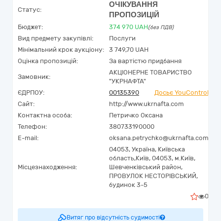
ОЧІКУВАННЯ
Статус:
ПРОПОЗИЦІЙ
Бюджет:
374 970
UAH
(без ПДВ)
Вид предмету закупівлі:
Послуги
Мінімальний крок аукціону:
3 749,70 UAH
Оцінка пропозицій:
За вартістю придбання
АКЦІОНЕРНЕ ТОВАРИСТВО
Замовник:
"УКPНAФТА"
ЄДРПОУ:
00135390
Досьє YouControl
Сайт:
http://www.ukrnafta.com
Контактна особа:
Петричко Оксана
Телефон:
380733190000
E-mail:
oksana.petrychko@ukrnafta.com
04053,
Україна
,
Київська
область,
Київ,
04053, м.Київ,
Місцезнаходження:
Шевченківський район,
ПРОВУЛОК НЕСТОРІВСЬКИЙ,
будинок 3-5
0
Витяг про відсутність судимості