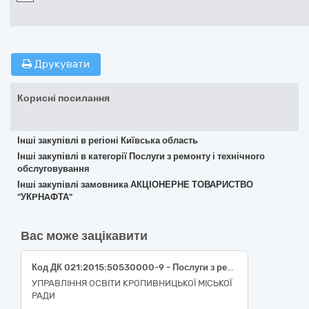
Друкувати
Корисні посилання
Інші закупівлі в регіоні Київська область
Інші закупівлі в категорії Послуги з ремонту і технічного
обслуговування
Інші закупівлі замовника АКЦІОНЕРНЕ ТОВАРИСТВО
"УКPНAФТА"
Вас може зацікавити
Код ДК 021:2015:50530000-9 - Послуги з ремонту і технічного обслуговування техніки (Послуги з поточного ремонту та технічного обслуговування плити електричної ПЕ-4Ш в Комунальному закладі "Спеціальний дитячий садок (ясла-садок) № 22 "Краплинка" Кропивницької міської ради")
УПРАВЛІННЯ ОСВІТИ КРОПИВНИЦЬКОЇ МІСЬКОЇ
РАДИ