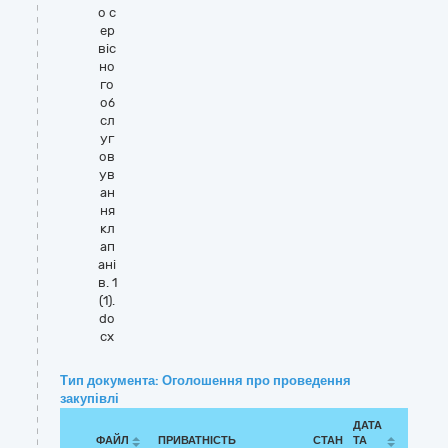
о с
ер
віс
но
го
об
сл
уг
ов
ув
ан
ня
кл
ап
ані
в. 1
(1).
do
cx
Тип документа: Оголошення про проведення
закупівлі
ДАТА
ФАЙЛ
ПРИВАТНІСТЬ
СТАН
ТА