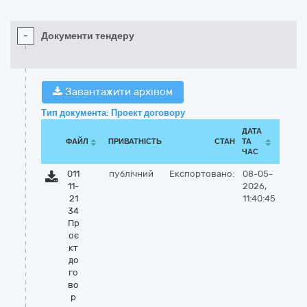
-
Документи тендеру
Завантажити архівом
Тип документа: Проект договору
ДАТА
ФАЙЛ
ПРИВАТНІСТЬ
СТАН
ТА
ЧАС
011
публічний
Експортовано:
08-05-
11-
2026,
21
11:40:45
34
Пр
оє
кт
до
го
во
р