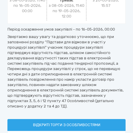
з 08-05-2026, 11:40
Триває
з
20-05-2026,
по 16-05-2026,
з 08-05-2026, 11:40
15:57
00:00
по 19-05-2026,
12:00
Період оскарження умов закупівлі - по
16-05-2026, 00:00
Звертаємо вашу увагу та додатково уточнюємо, що при
заповненні розділу "Підстави для відмови в участі у
процедурі закупівлі" учасник процедури закупівлі
підтверджує відсутність підстав, шляхом самостійного
декларування відсутності таких підстав в електронній
системі закупівель під час подання тендерної пропозиції, а
Переможець процедури закупівлі у строк, що не перевищує
чотири дні з дати оприлюднення в електронній системі
закупівель повідомлення про намір укласти договір про
закупівлю, повинен надати замовнику шляхом
оприлюднення в електронній системі закупівель документів,
що підтверджують відсутність підстав, зазначених у
підпунктах 3, 5, 6 і 12 пункту 47 Особливостей (детально
описано у додатку 2 та 4 до ТД).
ВІДКРИТІ ТОРГИ З ОСОБЛИВОСТЯМИ