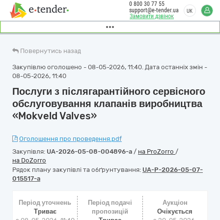
0 800 30 77 55
support@e-tender.ua
UK
Замовити дзвінок
Повернутись назад
Закупівлю оголошено - 08-05-2026, 11:40. Дата останніх змін -
08-05-2026, 11:40
Послуги з післягарантійного сервісного
обслуговування клапанів виробництва
«Mokveld Valves»
Оголошення про проведення.pdf
Закупівля:
UA-2026-05-08-004896-a
/
на ProZorro
/
на DoZorro
Рядок плану закупівлі та обґрунтування:
UA-P-2026-05-07-
015517-a
Період уточнень
Період подачі
Аукціон
Триває
пропозицій
Очікується