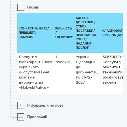
-
Позиції
АДРЕСА
ДОСТАВКИ /
СТРОК
КОНКРЕТНА НАЗВА
КІЛЬКІСТЬ
ПОСТАВКИ/
КЛАСИФІКАТОР
ПРЕДМЕТА
/
ВИКОНАННЯ
021:2015 (CPV)
ЗАКУПІВЛІ
ОД.ВИМІРУ
РОБІТ/
НАДАННЯ
ПОСЛУГ:
Послуги з
1
Україна
50530000-9
післягарантійного
послуга
Відповідно
Послуги з
сервісного
до
ремонту і
обслуговування
документації
технічного
клапанів
по 31-12-
обслуговува
виробництва
2027
техніки
«Mokveld Valves»
+
Інформація по лоту
-
Пропозиції