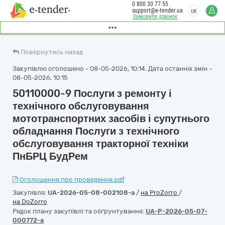
0 800 30 77 55
support@e-tender.ua
UK
Замовити дзвінок
Повернутись назад
Закупівлю оголошено - 08-05-2026, 10:14. Дата останніх змін -
08-05-2026, 10:15
50110000-9 Послуги з ремонту і
технічного обслуговування
мототранспортних засобів і супутнього
обладнання Послуги з технічного
обслуговування тракторної техніки
ПнБРЦ БудРем
Оголошення про проведення.pdf
Закупівля:
UA-2026-05-08-002108-a
/
на ProZorro
/
на DoZorro
Рядок плану закупівлі та обґрунтування:
UA-P-2026-05-07-
000772-a