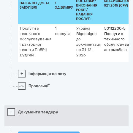
ПОСТАВКИ/
КЛАСИФІКАТОР 
НАЗВА ПРЕДМЕТА
/
ВИКОНАННЯ
021:2015 (CPV)
ЗАКУПІВЛІ
ОД.ВИМІРУ
РОБІТ/
НАДАННЯ
ПОСЛУГ:
Послуги з
1
Україна
50112200-5
технічного
послуга
Відповідно
Послуги з
обслуговування
до
технічного
тракторної
документації
обслуговуван
техніки ПнБРЦ
по 31-12-
автомобілів
БудРем
2026
+
Інформація по лоту
-
Пропозиції
-
Документи тендеру