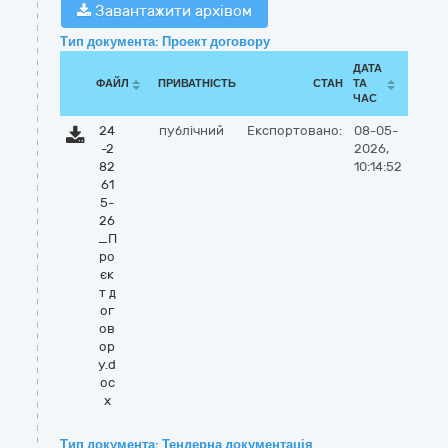
Завантажити архівом
Тип документа: Проект договору
ДАТА
ФАЙЛ
ПРИВАТНІСТЬ
СТАН
ТА
ЧАС
24
публічний
Експортовано:
08-05-
-2
2026,
82
10:14:52
61
5-
26
_П
ро
єк
т д
ог
ов
ор
у.d
oc
x
Тип документа: Тендерна документація