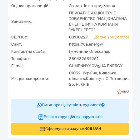
Оцінка пропозицій:
За вартістю придбання
ПРИВАТНЕ АКЦІОНЕРНЕ
ТОВАРИСТВО "НАЦІОНАЛЬНА
Замовник:
ЕНЕРГЕТИЧНА КОМПАНІЯ
"УКРЕНЕРГО"
ЄДРПОУ:
00100227
Досьє YouControl
Сайт:
https://ua.energy/
Контактна особа:
Гуменний Олександр
Телефон:
380432634261
E-mail:
GUMENNYY.OV@UA.ENERGY
01032,
Україна
,
Київська
Місцезнаходження:
область,
Київ,
вул. С.Петлюри,
25, м. Київ
0
Витяг про відсутність судимості
Реєстр корупційних порушників
Сформувати рахунок
408 UAH