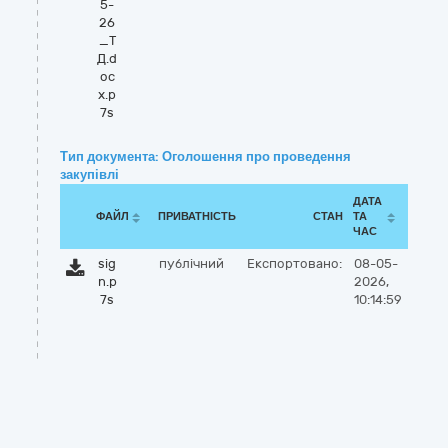
5-
26
_Т
Д.d
oc
x.p
7s
Тип документа: Оголошення про проведення
закупівлі
ДАТА
ФАЙЛ
ПРИВАТНІСТЬ
СТАН
ТА
ЧАС
sig
публічний
Експортовано:
08-05-
n.p
2026,
7s
10:14:59