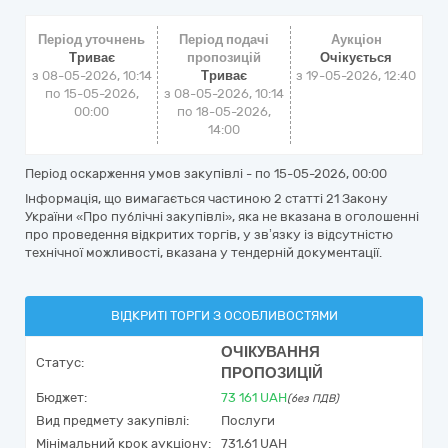
Період уточнень
Період подачі
Аукціон
Триває
пропозицій
Очікується
з 08-05-2026, 10:14
Триває
з
19-05-2026, 12:40
по 15-05-2026,
з 08-05-2026, 10:14
00:00
по 18-05-2026,
14:00
Період оскарження умов закупівлі - по
15-05-2026, 00:00
Інформація, що вимагається частиною 2 статті 21 Закону
України «Про публічні закупівлі», яка не вказана в оголошенні
про проведення відкритих торгів, у зв’язку із відсутністю
технічної можливості, вказана у тендерній документації.
ВІДКРИТІ ТОРГИ З ОСОБЛИВОСТЯМИ
ОЧІКУВАННЯ
Статус:
ПРОПОЗИЦІЙ
Бюджет:
73 161
UAH
(без ПДВ)
Вид предмету закупівлі:
Послуги
Мінімальний крок аукціону:
731,61 UAH