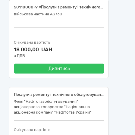
50110000-9 «Послуги з ремонту і технічного обслуговування мототранспортних засобів і супутнього обладнання» (Послуги з ремонту та технічного обслуговування автомобіля спеціального призначення: автомобільне базове шасі, медичний автомобіль “ Toyota Land Cruiser ” (2023 р.в.), vin JTFRU71J3PF005137)
військова частина А3730
Очікувана вартість
18 000,00 UAH
з ПДВ
Дивитись
Послуги з ремонту і технічного обслуговування автомобілів
Філія "Нафтогазобслуговування"
акціонерного товариства "Національна
акціонерна компанія "Нафтогаз України"
Очікувана вартість