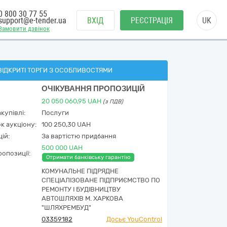
0 800 30 77 55
support@e-tender.ua
ВХІД
РЕЄСТРАЦІЯ
UK
Замовити дзвінок
ВІДКРИТІ ТОРГИ З ОСОБЛИВОСТЯМИ
ОЧІКУВАННЯ ПРОПОЗИЦІЙ
20 050 060,95
UAH
(з ПДВ)
купівлі:
Послуги
к аукціону:
100 250,30 UAH
ій:
За вартістю придбання
500 000 UAH
опозиції:
Отримати банківську гарантію
КОМУНАЛЬНЕ ПІДРЯДНЕ
СПЕЦІАЛІЗОВАНЕ ПІДПРИЄМСТВО ПО
РЕМОНТУ І БУДІВНИЦТВУ
АВТОШЛЯХІВ М. ХАРКОВА
"ШЛЯХРЕМБУД"
03359182
Досьє YouControl