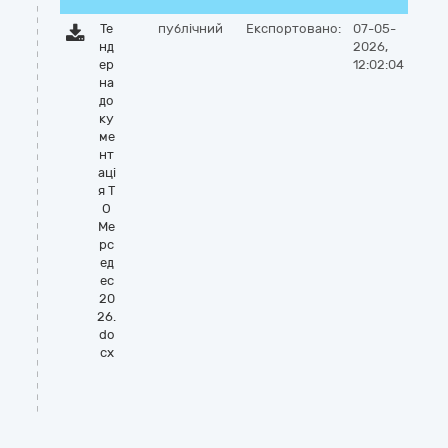
Те
публічний
Експортовано:
07-05-
нд
2026,
ер
12:02:04
на
до
ку
ме
нт
аці
я Т
О
Ме
рс
ед
ес
20
26.
do
cx