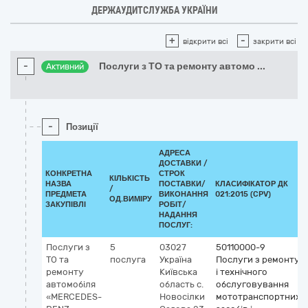
ДЕРЖАУДИТСЛУЖБА УКРАЇНИ
+
-
відкрити всі
закрити всі
-
Послуги з ТО та ремонту автомо
...
Активний
-
Позиції
АДРЕСА
ДОСТАВКИ /
КОНКРЕТНА
СТРОК
КІЛЬКІСТЬ
НАЗВА
ПОСТАВКИ/
КЛАСИФІКАТОР ДК
/
ПРЕДМЕТА
ВИКОНАННЯ
021:2015 (CPV)
ОД.ВИМІРУ
ЗАКУПІВЛІ
РОБІТ/
НАДАННЯ
ПОСЛУГ:
Послуги з
5
03027
50110000-9
ТО та
послуга
Україна
Послуги з ремонту
ремонту
Київська
і технічного
автомобіля
область
с.
обслуговування
«MERCEDES-
Новосілки
мототранспортних