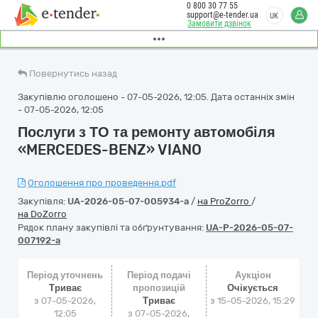
0 800 30 77 55
support@e-tender.ua
UK
Замовити дзвінок
Повернутись назад
Закупівлю оголошено - 07-05-2026, 12:05. Дата останніх змін
- 07-05-2026, 12:05
Послуги з ТО та ремонту автомобіля
«MERCEDES-BENZ» VIANO
Оголошення про проведення.pdf
Закупівля:
UA-2026-05-07-005934-a
/
на ProZorro
/
на DoZorro
Рядок плану закупівлі та обґрунтування:
UA-P-2026-05-07-
007192-a
Період уточнень
Період подачі
Аукціон
Триває
пропозицій
Очікується
з 07-05-2026,
Триває
з
15-05-2026, 15:29
12:05
з 07-05-2026,