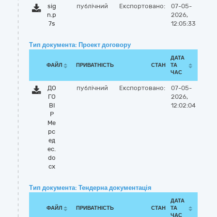
sig
публічний
Експортовано:
07-05-
n.p
2026,
7s
12:05:33
Тип документа: Проект договору
ДАТА
ФАЙЛ
ПРИВАТНІСТЬ
СТАН
ТА
ЧАС
ДО
публічний
Експортовано:
07-05-
ГО
2026,
ВІ
12:02:04
Р
Ме
рс
ед
ес.
do
cx
Тип документа: Тендерна документація
ДАТА
ФАЙЛ
ПРИВАТНІСТЬ
СТАН
ТА
ЧАС