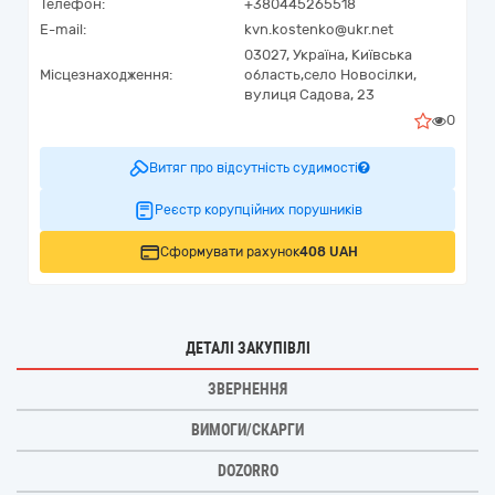
Телефон:
+380445265518
E-mail:
kvn.kostenko@ukr.net
03027,
Україна
,
Київська
Місцезнаходження:
область,
село Новосілки,
вулиця Садова, 23
0
Витяг про відсутність судимості
Реєстр корупційних порушників
Сформувати рахунок
408 UAH
ДЕТАЛІ ЗАКУПІВЛІ
ЗВЕРНЕННЯ
ВИМОГИ/СКАРГИ
DOZORRO