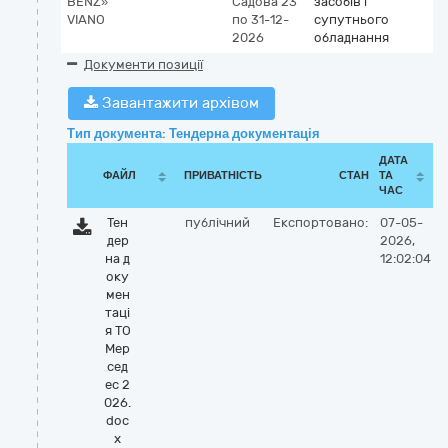
BENZ»
Садова 23
засобів і
VIANO
по 31-12-
супутнього
2026
обладнання
Документи позиції
Завантажити архівом
Тип документа: Тендерна документація
ДАТА
ФАЙЛ
ПРИВАТНІСТЬ
СТАН
ТА
ЧАС
Тен
публічний
Експортовано:
07-05-
дер
2026,
на д
12:02:04
оку
мен
таці
я ТО
Мер
сед
ес 2
026.
doc
x