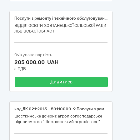
Послуги з ремонту і технічного обслуговування мототранспортних засобів і супутнього обладнання
ВІДДІЛ ОСВІТИ ЖОВТАНЕЦЬКОЇ СІЛЬСЬКОЇ РАДИ
ЛЬВІВСЬКОЇ ОБЛАСТІ
Очікувана вартість
205 000,00 UAH
з ПДВ
Дивитись
код ДК 021:2015 – 50110000-9 Послуги з ремонту і технічного обслуговування мототранспортних засобів і супутнього обладнання (технічне обслуговування та ремонт автотранспортних засобів ДП «Шосткинський агролісгосп»)
Шосткинське дочірнє агролісогосподарське
підприємство "Шосткинський агролісгосп"