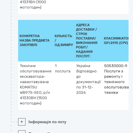
41331ВН (1000
мотогодин)
АДРЕСА
ДОСТАВКИ /
СТРОК
КОНКРЕТНА
КІЛЬКІСТЬ
ПОСТАВКИ/
КЛАСИФІКАТОР 
НАЗВА ПРЕДМЕТА
/
ВИКОНАННЯ
021:2015 (CPV)
ЗАКУПІВЛІ
ОД.ВИМІРУ
РОБІТ/
НАДАННЯ
ПОСЛУГ:
Технічне
1
Україна
50530000-9
обслуговування
послуга
Відповідно
Послуги з
екскаватора-
до
ремонту і
навантажувача
документації
технічного
KOMATSU
по 31-12-
обслуговуван
WB97S-5EO, р/н
2026
техніки
41330ВН (1500
мотогодин)
+
Інформація по лоту