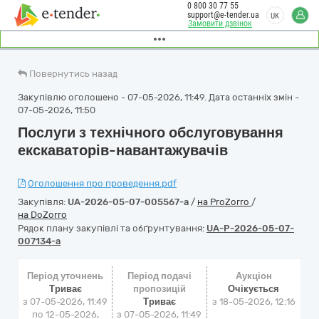
0 800 30 77 55
support@e-tender.ua
UK
Замовити дзвінок
Повернутись назад
Закупівлю оголошено - 07-05-2026, 11:49. Дата останніх змін -
07-05-2026, 11:50
Послуги з технічного обслуговування
екскаваторів-навантажувачів
Оголошення про проведення.pdf
Закупівля:
UA-2026-05-07-005567-a
/
на ProZorro
/
на DoZorro
Рядок плану закупівлі та обґрунтування:
UA-P-2026-05-07-
007134-a
Період уточнень
Період подачі
Аукціон
Триває
пропозицій
Очікується
з 07-05-2026, 11:49
Триває
з
18-05-2026, 12:16
по 12-05-2026,
з 07-05-2026, 11:49