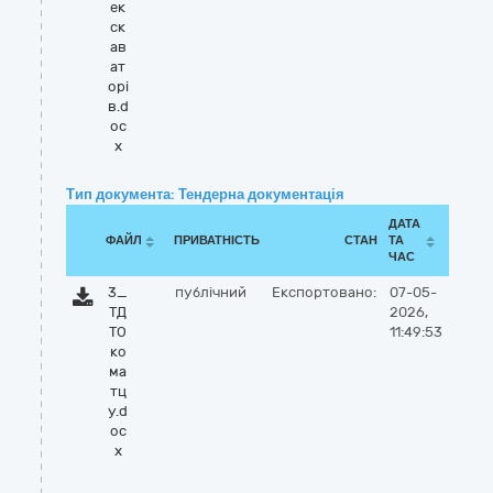
ек
ск
ав
ат
орі
в.d
oc
x
Тип документа: Тендерна документація
ДАТА
ФАЙЛ
ПРИВАТНІСТЬ
СТАН
ТА
ЧАС
3_
публічний
Експортовано:
07-05-
ТД
2026,
ТО
11:49:53
ко
ма
тц
у.d
oc
x