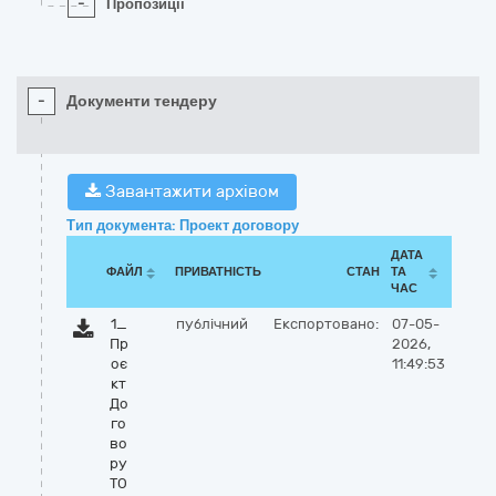
-
Пропозиції
-
Документи тендеру
Завантажити архівом
Тип документа: Проект договору
ДАТА
ФАЙЛ
ПРИВАТНІСТЬ
СТАН
ТА
ЧАС
1_
публічний
Експортовано:
07-05-
Пр
2026,
оє
11:49:53
кт
До
го
во
ру
ТО