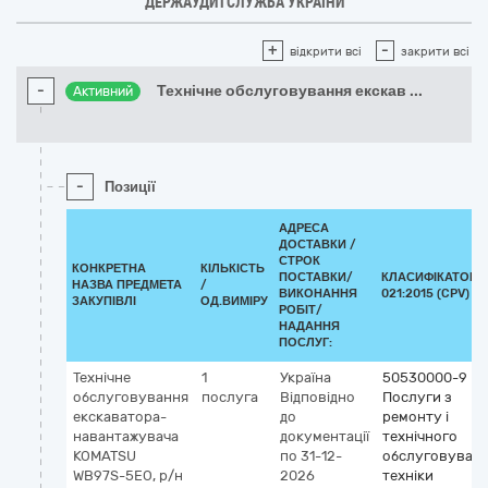
ДЕРЖАУДИТСЛУЖБА УКРАЇНИ
+
-
відкрити всі
закрити всі
-
Технічне обслуговування екскав
...
Активний
-
Позиції
АДРЕСА
ДОСТАВКИ /
СТРОК
КОНКРЕТНА
КІЛЬКІСТЬ
ПОСТАВКИ/
КЛАСИФІКАТОР 
НАЗВА ПРЕДМЕТА
/
ВИКОНАННЯ
021:2015 (CPV)
ЗАКУПІВЛІ
ОД.ВИМІРУ
РОБІТ/
НАДАННЯ
ПОСЛУГ:
Технічне
1
Україна
50530000-9
обслуговування
послуга
Відповідно
Послуги з
екскаватора-
до
ремонту і
навантажувача
документації
технічного
KOMATSU
по 31-12-
обслуговуван
WB97S-5EO, р/н
2026
техніки