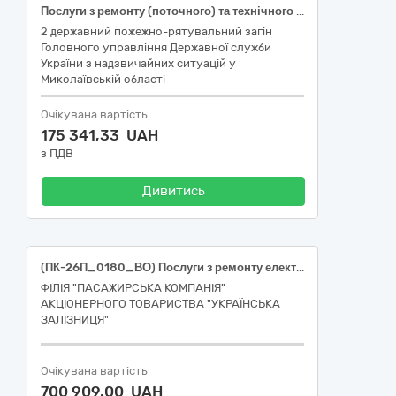
Послуги з ремонту (поточного) та технічного обслуговування генератора Alimar 75
2 державний пожежно-рятувальний загін
Головного управління Державної служби
України з надзвичайних ситуацій у
Миколаївській області
Очікувана вартість
175 341,33 UAH
з ПДВ
Дивитись
(ПК-26П_0180_ВО) Послуги з ремонту електрогенератора пасажирських вагонів
ФІЛІЯ "ПАСАЖИРСЬКА КОМПАНІЯ"
АКЦІОНЕРНОГО ТОВАРИСТВА "УКРАЇНСЬКА
ЗАЛІЗНИЦЯ"
Очікувана вартість
700 909,00 UAH