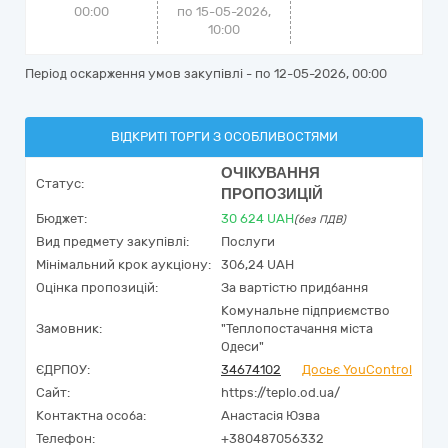
00:00
по 15-05-2026,
10:00
Період оскарження умов закупівлі - по
12-05-2026, 00:00
ВІДКРИТІ ТОРГИ З ОСОБЛИВОСТЯМИ
ОЧІКУВАННЯ
Статус:
ПРОПОЗИЦІЙ
Бюджет:
30 624
UAH
(без ПДВ)
Вид предмету закупівлі:
Послуги
Мінімальний крок аукціону:
306,24 UAH
Оцінка пропозицій:
За вартістю придбання
Комунальне підприємство
Замовник:
"Теплопостачання міста
Одеси"
ЄДРПОУ:
34674102
Досьє YouControl
Сайт:
https://teplo.od.ua/
Контактна особа:
Анастасія Юзва
Телефон:
+380487056332