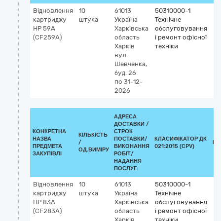
Відновлення
10
61013
50310000-1
картриджу
штука
Україна
Технічне
HP 59А
Харківська
обслуговування
(CF259А)
область
і ремонт офісної
Харків
техніки
вул.
Шевченка,
буд. 26
по 31-12-
2026
АДРЕСА
ДОСТАВКИ /
КОНКРЕТНА
СТРОК
КІЛЬКІСТЬ
НАЗВА
ПОСТАВКИ/
КЛАСИФІКАТОР ДК
/
КЛ
ПРЕДМЕТА
ВИКОНАННЯ
021:2015 (CPV)
ОД.ВИМІРУ
ЗАКУПІВЛІ
РОБІТ/
НАДАННЯ
ПОСЛУГ:
Відновлення
10
61013
50310000-1
картриджу
штука
Україна
Технічне
HP 83A
Харківська
обслуговування
(CF283A)
область
і ремонт офісної
Харків
техніки