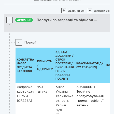
+
-
відкрити всі
закрити всі
-
Послуги по заправці та відновл
...
Активний
-
Позиції
АДРЕСА
ДОСТАВКИ /
КОНКРЕТНА
СТРОК
КІЛЬКІСТЬ
НАЗВА
ПОСТАВКИ/
КЛАСИФІКАТОР ДК
/
КЛАС
ПРЕДМЕТА
ВИКОНАННЯ
021:2015 (CPV)
ОД.ВИМІРУ
ЗАКУПІВЛІ
РОБІТ/
НАДАННЯ
ПОСЛУГ:
Заправка
160
61013
50310000-1
картриджу
штука
Україна
Технічне
HP 26A
Харківська
обслуговування
(CF226A)
область
і ремонт офісної
Харків
техніки
вул.