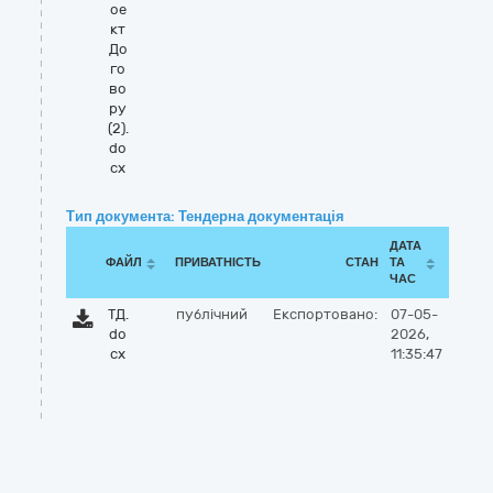
ое
кт
До
го
во
ру
(2).
do
cx
Тип документа: Тендерна документація
ДАТА
ФАЙЛ
ПРИВАТНІСТЬ
СТАН
ТА
ЧАС
ТД.
публічний
Експортовано:
07-05-
do
2026,
cx
11:35:47