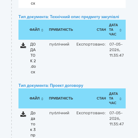
cx
Тип документа: Технічний опис предмету закупівлі
ДАТА
ФАЙЛ
ПРИВАТНІСТЬ
СТАН
ТА
ЧАС
ДО
публічний
Експортовано:
07-05-
ДА
2026,
ТО
11:35:47
К 2
.do
cx
Тип документа: Проект договору
ДАТА
ФАЙЛ
ПРИВАТНІСТЬ
СТАН
ТА
ЧАС
До
публічний
Експортовано:
07-05-
да
2026,
то
11:35:47
к 3
пр