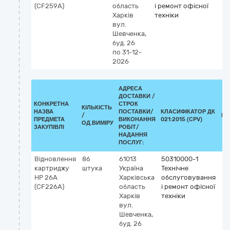
(CF259А)
область
і ремонт офісної
Харків
техніки
вул.
Шевченка,
буд. 26
по 31-12-
2026
АДРЕСА
ДОСТАВКИ /
КОНКРЕТНА
СТРОК
КІЛЬКІСТЬ
НАЗВА
ПОСТАВКИ/
КЛАСИФІКАТОР ДК
/
КЛ
ПРЕДМЕТА
ВИКОНАННЯ
021:2015 (CPV)
ОД.ВИМІРУ
ЗАКУПІВЛІ
РОБІТ/
НАДАННЯ
ПОСЛУГ:
Відновлення
86
61013
50310000-1
картриджу
штука
Україна
Технічне
НР 26A
Харківська
обслуговування
(CF226A)
область
і ремонт офісної
Харків
техніки
вул.
Шевченка,
буд. 26