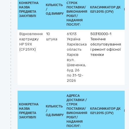
КОНКРЕТНА
СТРОК
КІЛЬКІСТЬ
НАЗВА
ПОСТАВКИ/
КЛАСИФІКАТОР ДК
/
КЛ
ПРЕДМЕТА
ВИКОНАННЯ
021:2015 (CPV)
ОД.ВИМІРУ
ЗАКУПІВЛІ
РОБІТ/
НАДАННЯ
ПОСЛУГ:
Відновлення
10
61013
50310000-1
картриджу
штука
Україна
Технічне
HP 59Х
Харківська
обслуговування
(CF259Х)
область
і ремонт офісної
Харків
техніки
вул.
Шевченка,
буд. 26
по 31-12-
2026
АДРЕСА
ДОСТАВКИ /
КОНКРЕТНА
СТРОК
КІЛЬКІСТЬ
НАЗВА
ПОСТАВКИ/
КЛАСИФІКАТОР ДК
/
КЛ
ПРЕДМЕТА
ВИКОНАННЯ
021:2015 (CPV)
ОД.ВИМІРУ
ЗАКУПІВЛІ
РОБІТ/
НАДАННЯ
ПОСЛУГ: