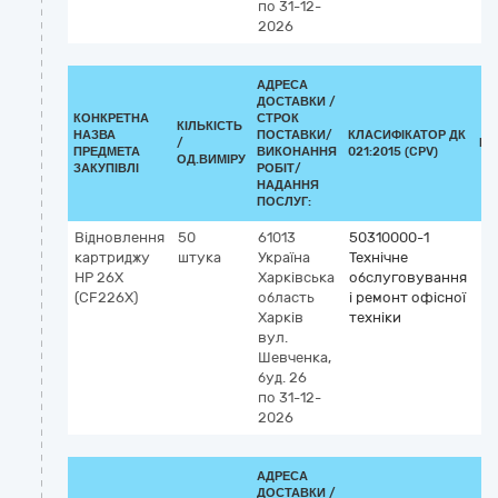
по 31-12-
2026
АДРЕСА
ДОСТАВКИ /
КОНКРЕТНА
СТРОК
КІЛЬКІСТЬ
НАЗВА
ПОСТАВКИ/
КЛАСИФІКАТОР ДК
/
КЛ
ПРЕДМЕТА
ВИКОНАННЯ
021:2015 (CPV)
ОД.ВИМІРУ
ЗАКУПІВЛІ
РОБІТ/
НАДАННЯ
ПОСЛУГ:
Відновлення
50
61013
50310000-1
картриджу
штука
Україна
Технічне
НР 26Х
Харківська
обслуговування
(CF226Х)
область
і ремонт офісної
Харків
техніки
вул.
Шевченка,
буд. 26
по 31-12-
2026
АДРЕСА
ДОСТАВКИ /