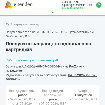
0 800 30 77 55
support@e-tender.ua
UK
Замовити дзвінок
Повернутись назад
Закупівлю оголошено - 07-05-2026, 11:39. Дата останніх змін -
07-05-2026, 11:40
Послуги по заправці та відновленню
картриджів
Оголошення про проведення.pdf
Закупівля:
UA-2026-05-07-005014-a
/
на ProZorro
/
на DoZorro
Рядок плану закупівлі та обґрунтування:
UA-P-2026-05-07-
005841-a
Період уточнень
Період подачі
Аукціон
Триває
пропозицій
Очікується
з 07-05-2026, 11:39
Триває
з
15-05-2026, 12:12
по 12-05-2026,
з 07-05-2026, 11:39