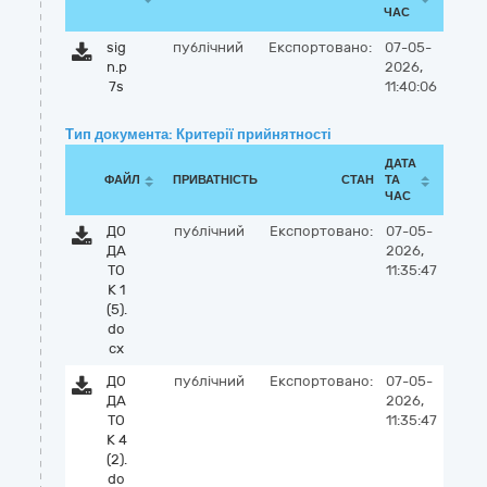
ЧАС
sig
публічний
Експортовано:
07-05-
n.p
2026,
7s
11:40:06
Тип документа: Критерії прийнятності
ДАТА
ФАЙЛ
ПРИВАТНІСТЬ
СТАН
ТА
ЧАС
ДО
публічний
Експортовано:
07-05-
ДА
2026,
ТО
11:35:47
К 1
(5).
do
cx
ДО
публічний
Експортовано:
07-05-
ДА
2026,
ТО
11:35:47
К 4
(2).
do