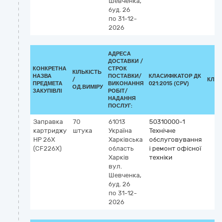
Шевченка,
буд. 26
по 31-12-
2026
АДРЕСА
ДОСТАВКИ /
КОНКРЕТНА
СТРОК
КІЛЬКІСТЬ
НАЗВА
ПОСТАВКИ/
КЛАСИФІКАТОР ДК
/
КЛАС
ПРЕДМЕТА
ВИКОНАННЯ
021:2015 (CPV)
ОД.ВИМІРУ
ЗАКУПІВЛІ
РОБІТ/
НАДАННЯ
ПОСЛУГ:
Заправка
70
61013
50310000-1
картриджу
штука
Україна
Технічне
HP 26Х
Харківська
обслуговування
(CF226Х)
область
і ремонт офісної
Харків
техніки
вул.
Шевченка,
буд. 26
по 31-12-
2026