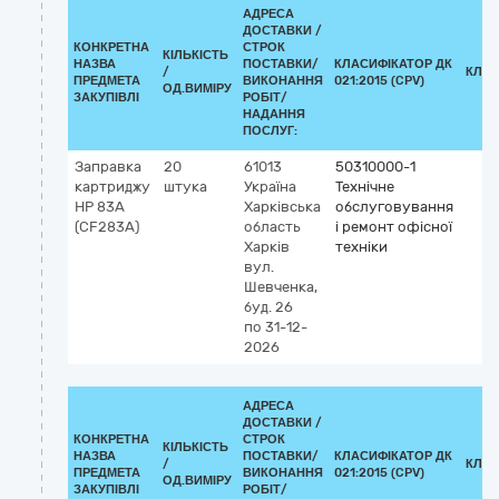
АДРЕСА
ДОСТАВКИ /
КОНКРЕТНА
СТРОК
КІЛЬКІСТЬ
НАЗВА
ПОСТАВКИ/
КЛАСИФІКАТОР ДК
/
КЛАС
ПРЕДМЕТА
ВИКОНАННЯ
021:2015 (CPV)
ОД.ВИМІРУ
ЗАКУПІВЛІ
РОБІТ/
НАДАННЯ
ПОСЛУГ:
Заправка
20
61013
50310000-1
картриджу
штука
Україна
Технічне
HP 83A
Харківська
обслуговування
(CF283A)
область
і ремонт офісної
Харків
техніки
вул.
Шевченка,
буд. 26
по 31-12-
2026
АДРЕСА
ДОСТАВКИ /
КОНКРЕТНА
СТРОК
КІЛЬКІСТЬ
НАЗВА
ПОСТАВКИ/
КЛАСИФІКАТОР ДК
/
КЛАС
ПРЕДМЕТА
ВИКОНАННЯ
021:2015 (CPV)
ОД.ВИМІРУ
ЗАКУПІВЛІ
РОБІТ/