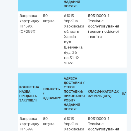
НАДАННЯ
ПОСЛУГ:
Заправка
50
61013
50310000-1
картриджу
штука
Україна
Технічне
HP 59Х
Харківська
обслуговування
(CF259Х)
область
і ремонт офісної
Харків
техніки
вул.
Шевченка,
буд. 26
по 31-12-
2026
АДРЕСА
ДОСТАВКИ /
КОНКРЕТНА
СТРОК
КІЛЬКІСТЬ
НАЗВА
ПОСТАВКИ/
КЛАСИФІКАТОР ДК
/
КЛАС
ПРЕДМЕТА
ВИКОНАННЯ
021:2015 (CPV)
ОД.ВИМІРУ
ЗАКУПІВЛІ
РОБІТ/
НАДАННЯ
ПОСЛУГ:
Заправка
80
61013
50310000-1
картриджу
штука
Україна
Технічне
HP 59А
Харківська
обслуговування