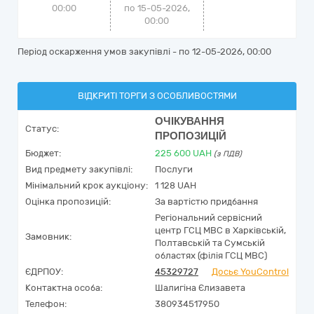
00:00
по 15-05-2026,
00:00
Період оскарження умов закупівлі - по
12-05-2026, 00:00
ВІДКРИТІ ТОРГИ З ОСОБЛИВОСТЯМИ
ОЧІКУВАННЯ
Статус:
ПРОПОЗИЦІЙ
Бюджет:
225 600
UAH
(з ПДВ)
Вид предмету закупівлі:
Послуги
Мінімальний крок аукціону:
1 128 UAH
Оцінка пропозицій:
За вартістю придбання
Регіональний сервісний
центр ГСЦ МВС в Харківській,
Замовник:
Полтавській та Сумській
областях (філія ГСЦ МВС)
ЄДРПОУ:
45329727
Досьє YouControl
Контактна особа:
Шалигіна Єлизавета
Телефон:
380934517950