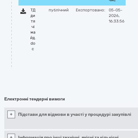
ЧАС
ТД
публічний
Експортовано:
05-05-
ди
2026,
тя
16:33:56
чі
ма
йд.
do
c
Електронні тендерні вимоги
+
Підстави для відмови в участі у процедурі закупівлі
+
Інформація про інші технічні, якісні та кількісні