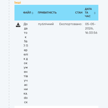
Інші
ДАТА
ФАЙЛ
ПРИВАТНІСТЬ
СТАН
ТА
ЧАС
До
публічний
Експортовано:
05-05-
да
2026,
то
16:33:56
к
№
7 П
ер
елі
к д
ок
ум
ен
тів
уч
ас
ни
ка.
do
cx