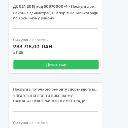
ДК 021:2015 код 50870000-4 – Послуги з ремонту і технічного обслуговування обладнання для ігрових майданчиків. (Утримання внутрішньоквартальних територій: поточний ремонт елементів дитячих та спортивних майданчиків)
Районна адміністрація Запорізької міської ради
по Космічному району
Очікувана вартість
983 718,00 UAH
з ПДВ
Дивитись
Послуги з поточного ремонту спортивного майданчика Криворізької гімназії №74 Криворізької міської ради, за адресою: м.Кривий Ріг, мкрн. Ювілейний, 1А
УПРАВЛІННЯ ОСВІТИ ВИКОНКОМУ
САКСАГАНСЬКОЇ РАЙОННОЇ У МІСТІ РАДИ
Очікувана вартість