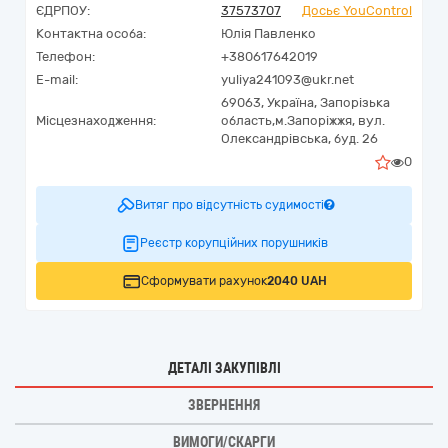
ЄДРПОУ:
37573707
Досьє YouControl
Контактна особа:
Юлія Павленко
Телефон:
+380617642019
E-mail:
yuliya241093@ukr.net
69063,
Україна
,
Запорізька
Місцезнаходження:
область,
м.Запоріжжя,
вул.
Олександрівська, буд. 26
0
Витяг про відсутність судимості
Реєстр корупційних порушників
Сформувати рахунок
2040 UAH
ДЕТАЛІ ЗАКУПІВЛІ
ЗВЕРНЕННЯ
ВИМОГИ/СКАРГИ