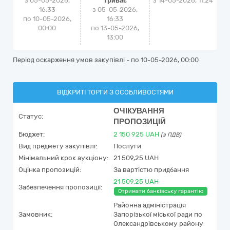
з 05-05-2026,
Триває
з
14-05-2026, 11:24
16:33
з 05-05-2026,
по 10-05-2026,
16:33
00:00
по 13-05-2026,
13:00
Період оскарження умов закупівлі - по
10-05-2026, 00:00
ВІДКРИТІ ТОРГИ З ОСОБЛИВОСТЯМИ
ОЧІКУВАННЯ
Статус:
ПРОПОЗИЦІЙ
Бюджет:
2 150 925
UAH
(з ПДВ)
Вид предмету закупівлі:
Послуги
Мінімальний крок аукціону:
21 509,25 UAH
Оцінка пропозицій:
За вартістю придбання
21 509,25 UAH
Забезпечення пропозиції:
Отримати банківську гарантію
Районна адміністрація
Замовник:
Запорізької міської ради по
Олександрівському району