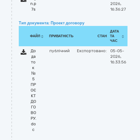
n.p
2026,
7s
16:36:27
Тип документа: Проект договору
ДАТА
ФАЙЛ
ПРИВАТНІСТЬ
СТАН
ТА
ЧАС
До
публічний
Експортовано:
05-05-
да
2026,
то
16:33:56
к
№
5
ПР
ОЄ
КТ
ДО
ГО
ВО
РУ.
do
c