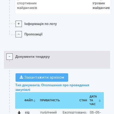
спортивних
ігрових
майданчиків
майданчиків
+
Інформація по лоту
-
Пропозиції
-
Документи тендеру
Завантажити архівом
Тип документа: Оголошення про проведення
закупівлі
ДАТА
ФАЙЛ
ПРИВАТНІСТЬ
СТАН
ТА
ЧАС
sig
публічний
Експортовано:
05-05-