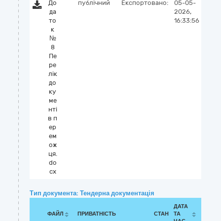
До
публічний
Експортовано:
05-05-
да
2026,
то
16:33:56
к
№
8
Пе
ре
лік
до
ку
ме
нті
в п
ер
ем
ож
ця.
do
cx
Тип документа: Тендерна документація
ДАТА
ФАЙЛ
ПРИВАТНІСТЬ
СТАН
ТА