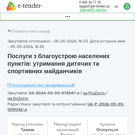
0 800 30 77 55
support@e-tender.ua
UK
Замовити дзвінок
Повернутись назад
Закупівлю оголошено - 05-05-2026, 16:33. Дата останніх змін
- 05-05-2026, 16:36
Послуги з благоустрою населених
пунктів: утримання дитячих та
спортивних майданчиків
Оголошення про проведення.pdf
Закупівля:
UA-2026-05-05-013547-a
/
на ProZorro
/
на DoZorro
Рядок плану закупівлі та обґрунтування:
UA-P-2026-05-05-
009042-a
Період уточнень
Період подачі
Аукціон
Триває
пропозицій
Очікується