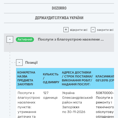
DOZORRO
ДЕРЖАУДИТСЛУЖБА УКРАЇНИ
+
-
відкрити всі
закрити всі
-
Послуги з благоустрою населени
...
Активний
-
Позиції
КОНКРЕТНА
АДРЕСА ДОСТАВКИ
КІЛЬКІСТЬ
НАЗВА
/
СТРОК ПОСТАВКИ/
КЛАСИФІКАТОР
/
ПРЕДМЕТА
ВИКОНАННЯ РОБІТ/
021:2015 (CPV)
ОД.ВИМІРУ
ЗАКУПІВЛІ
НАДАННЯ ПОСЛУГ:
Послуги з
127
Україна
50870000-4
благоустрою
одиниця
Олександрівський
Послуги з
населених
район міста
ремонту і
пунктів:
Запоріжжя
технічного
утримання
по 30-11-2026
обслуговува
дитячих та
обладнання 