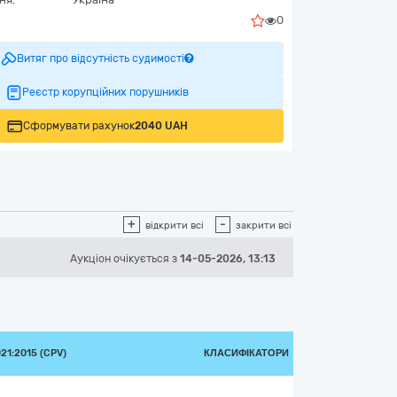
0
Витяг про відсутність судимості
Реєстр корупційних порушників
Сформувати рахунок
2040 UAH
+
-
відкрити всі
закрити всі
Аукціон
очікується
з
14-05-2026, 13:13
1:2015 (CPV)
КЛАСИФІКАТОРИ