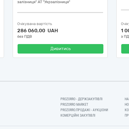
залізниця" АТ "Укрзалізниця"
Очікувана вартість
Очік
286 060,00 UAH
1 
без ПДВ
з П
Дивитись
PROZORRO - ДЕРЖЗАКУПІВЛІ
НА
PROZORRO MARKET
НО
PROZORRO.ПРОДАЖІ - АУКЦІОНИ
КО
КОМЕРЦІЙНІ ЗАКУПІВЛІ
ПР