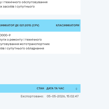
у і технічного обслуговування
 засобів і супутнього
ИФІКАТОР ДК 021:2015 (CPV)
КЛАСИФІКАТОРИ
10000-9
уги з ремонту і технічного
луговування мототранспортних
бів і супутнього обладнання
СТАН
ДАТА ТА ЧАС
Експортовано:
05-05-2026, 15:02:47