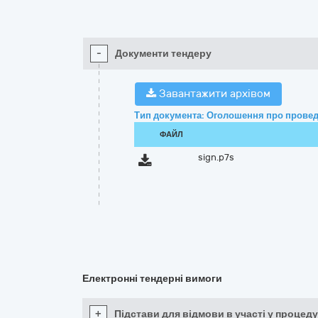
-
Документи тендеру
Завантажити архівом
Тип документа: Оголошення про провед
ФАЙЛ
sign.p7s
Електронні тендерні вимоги
+
Підстави для відмови в участі у процеду