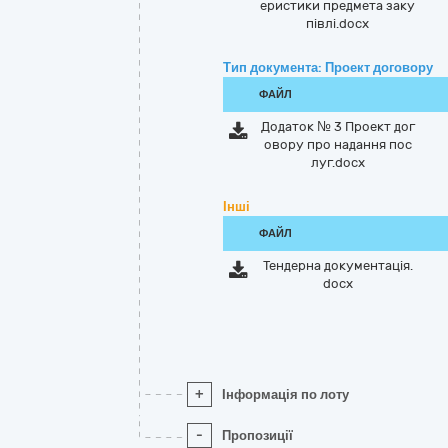
еристики предмета заку
півлі.docx
Тип документа: Проект договору
ФАЙЛ
Додаток № 3 Проект дог
овору про надання пос
луг.docx
Інші
ФАЙЛ
Тендерна документація.
docx
+
Інформація по лоту
-
Пропозиції