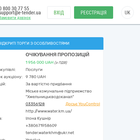
0 800 30 77 55
support@e-tender.ua
ВХІД
РЕЄСТРАЦІЯ
UK
Замовити дзвінок
ВІДКРИТІ ТОРГИ З ОСОБЛИВОСТЯМИ
ОЧІКУВАННЯ ПРОПОЗИЦІЙ
1 956 000
UAH
(з ПДВ)
купівлі:
Послуги
к аукціону:
9 780 UAH
ій:
За вартістю придбання
Міське комунальне підприємство
"Хмельницькводоканал"
03356128
Досьє YouControl
http://www.water.km.ua/
а:
Ілона Кушнір
+380671958609
tender.waterkhm@ukr.net
ня:
Україна