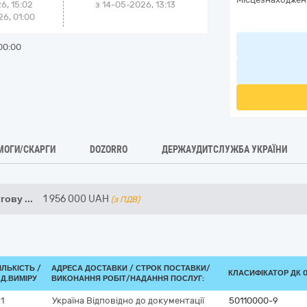
6, 15:02
з
14-05-2026, 13:13
6, 01:00
00:00
МОГИ/СКАРГИ
DOZORRO
ДЕРЖАУДИТСЛУЖБА УКРАЇНИ
угову
...
1 956 000
UAH
(з ПДВ)
ІЛЬКІСТЬ /
АДРЕСА ДОСТАВКИ /
СТРОК ПОСТАВКИ/
КЛАСИФІКАТОР ДК 02
Д.ВИМІРУ
ВИКОНАННЯ РОБІТ/НАДАННЯ ПОСЛУГ:
1
Україна
Відповідно до документації
50110000-9