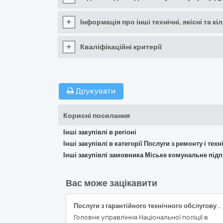
+
Інформація про інші технічні, якісні та 
+
Кваліфікаційні критерії
Друкувати
Корисні посилання
Інші закупівлі в регіоні
Інші закупівлі в категорії Послуги з ремонту і те
Інші закупівлі замовника Міське комунальне пі
Вас може зацікавити
Послуги з гарантійного технічного обслуговування службових автотранспортних засобів «Сузукі»
Головне управління Національної поліції в