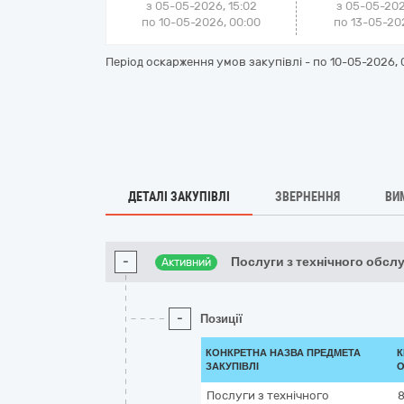
з 05-05-2026, 15:02
з 05-05-202
по 10-05-2026, 00:00
по 13-05-202
Період оскарження умов закупівлі - по
10-05-2026, 
ДЕТАЛІ ЗАКУПІВЛІ
ЗВЕРНЕННЯ
ВИ
-
Послуги з технічного обсл
Активний
-
Позиції
КОНКРЕТНА НАЗВА ПРЕДМЕТА
К
ЗАКУПІВЛІ
О
Послуги з технічного
8