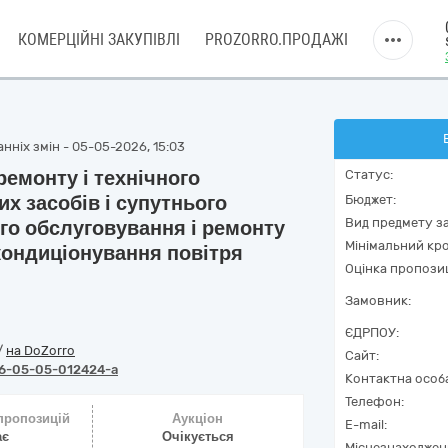
КОМЕРЦІЙНІ ЗАКУПІВЛІ
PROZORRO.ПРОДАЖІ
нніх змін - 05-05-2026, 15:03
ремонту і технічного
Статус:
х засобів і супутнього
Бюджет:
Вид предмету за
го обслуговування і ремонту
Мінімальний кро
кондиціонування повітря
Оцінка пропозиц
Замовник:
ЄДРПОУ:
/
на DoZorro
Сайт:
6-05-05-012424-a
Контактна особ
Телефон:
 пропозицій
Аукціон
E-mail:
ає
Очікується
Місцезнаходжен