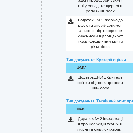
жцем процедури закупі
влі у складі тендерної п
ропозиції..docx
Додаток_№1_Форма до
відок та спосіб докумен
тального підтвердження
Учасником відповідност
і кваліфікаційним крите
ріям..docx
Тип документа: Критерії оцінки
ФАЙЛ
Додаток_№4_Критерії
оцінки «Цінова пропози
ція».docx
Тип документа: Технічний опис пре
ФАЙЛ
Додаток № 2 Інформаці
я про необхідні технічні,
якісні та кількісні характ