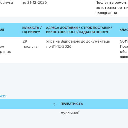
послуга
по 31-12-2026
Послуги з ремонт
мототранспортних
обладнання
КІЛЬКІСТЬ /
АДРЕСА ДОСТАВКИ /
СТРОК ПОСТАВКИ/
ВЛІ
КЛАС
ОД.ВИМІРУ
ВИКОНАННЯ РОБІТ/НАДАННЯ ПОСЛУГ:
29
Україна
Відповідно до документації
501
тем
послуга
по 31-12-2026
Посл
ортних
обс
засо
сті
ПРИВАТНІСТЬ
публічний