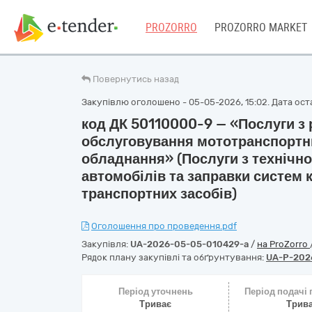
PROZORRO
PROZORRO MARKET
Повернутись назад
Закупівлю оголошено - 05-05-2026, 15:02. Дата оста
код ДК 50110000-9 — «Послуги з 
обслуговування мототранспортни
обладнання» (Послуги з технічно
автомобілів та заправки систем 
транспортних засобів)
Оголошення про проведення.pdf
Закупівля:
UA-2026-05-05-010429-a
/
на ProZorro
Рядок плану закупівлі та обґрунтування:
UA-P-202
Період уточнень
Період подачі
Триває
Трив