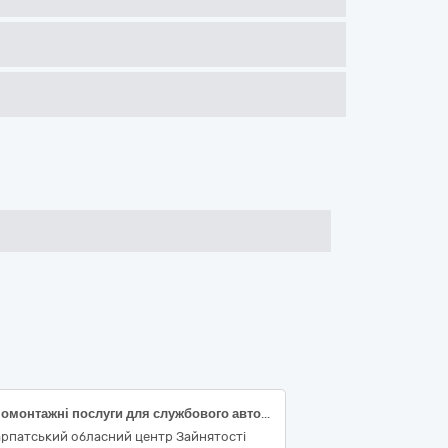
Шиномонтажні послуги для службового автомобіля DAEWOO LANOS державний номер AO2903ВХ Мукачівської філії Закарпатського обласного центру зайнятості (Код за ДК 021:2015 50110000-9 — Послуги з ремонту і технічного обслуговування мототранспортних засобів і супутнього обладнання)
арпатський обласний центр Зайнятості