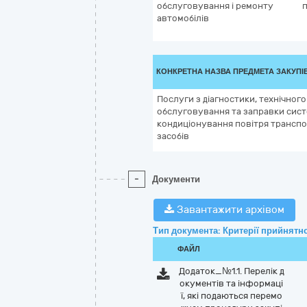
обслуговування і ремонту
автомобілів
КОНКРЕТНА НАЗВА ПРЕДМЕТА ЗАКУПІ
Послуги з діагностики, технічного
обслуговування та заправки сис
кондиціонування повітря трансп
засобів
-
Документи
Завантажити архівом
Тип документа: Критерії прийнятно
ФАЙЛ
Додаток_№1.1. Перелік д
окументів та інформаці
ї, які подаються перемо