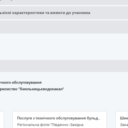
кількісні характеристики та вимоги до учасника
хнічного обслуговування
дприємство "Хмельницькводоканал"
Послуги з технічного обслуговування бульдозерів KOMATSU D-355A-3
Регіональна філія "Південно-Західна
Зак