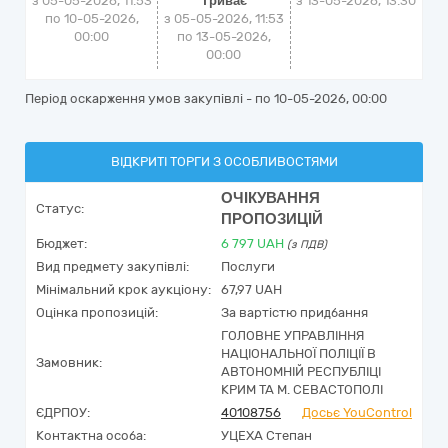
з 05-05-2026, 11:53
Триває
з
13-05-2026, 13:30
по 10-05-2026,
з 05-05-2026, 11:53
00:00
по 13-05-2026,
00:00
Період оскарження умов закупівлі - по
10-05-2026, 00:00
ВІДКРИТІ ТОРГИ З ОСОБЛИВОСТЯМИ
ОЧІКУВАННЯ
Статус:
ПРОПОЗИЦІЙ
Бюджет:
6 797
UAH
(з ПДВ)
Вид предмету закупівлі:
Послуги
Мінімальний крок аукціону:
67,97 UAH
Оцінка пропозицій:
За вартістю придбання
ГОЛОВНЕ УПРАВЛІННЯ
НАЦІОНАЛЬНОЇ ПОЛІЦІЇ В
Замовник:
АВТОНОМНІЙ РЕСПУБЛІЦІ
КРИМ ТА М. СЕВАСТОПОЛІ
ЄДРПОУ:
40108756
Досьє YouControl
Контактна особа:
УЦЕХА Степан