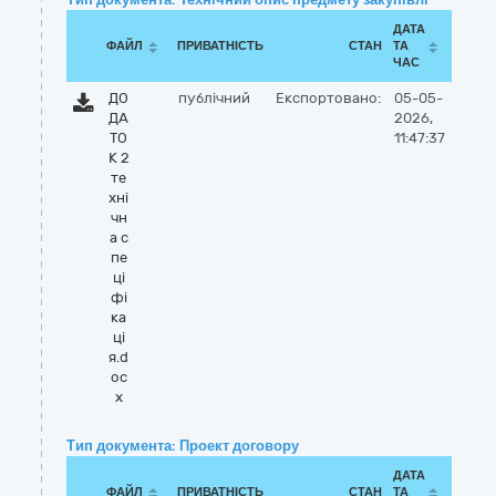
ДАТА
ФАЙЛ
ПРИВАТНІСТЬ
СТАН
ТА
ЧАС
ДО
публічний
Експортовано:
05-05-
ДА
2026,
ТО
11:47:37
К 2
те
хні
чн
а с
пе
ці
фі
ка
ці
я.d
oc
x
Тип документа: Проект договору
ДАТА
ФАЙЛ
ПРИВАТНІСТЬ
СТАН
ТА