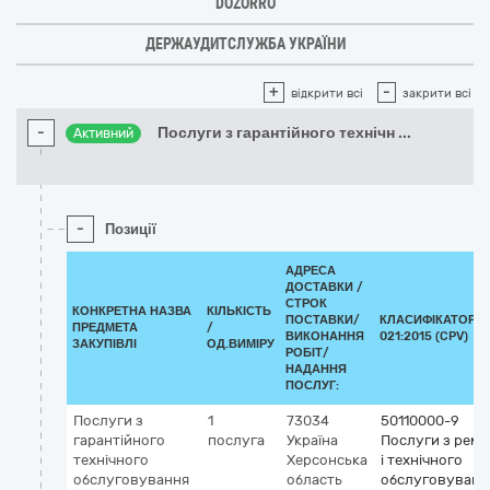
DOZORRO
ДЕРЖАУДИТСЛУЖБА УКРАЇНИ
+
-
відкрити всі
закрити всі
-
Послуги з гарантійного технічн
...
Активний
-
Позиції
АДРЕСА
ДОСТАВКИ /
СТРОК
КОНКРЕТНА НАЗВА
КІЛЬКІСТЬ
ПОСТАВКИ/
КЛАСИФІКАТОР Д
ПРЕДМЕТА
/
ВИКОНАННЯ
021:2015 (CPV)
ЗАКУПІВЛІ
ОД.ВИМІРУ
РОБІТ/
НАДАННЯ
ПОСЛУГ:
Послуги з
1
73034
50110000-9
гарантійного
послуга
Україна
Послуги з рем
технічного
Херсонська
і технічного
обслуговування
область
обслуговуванн