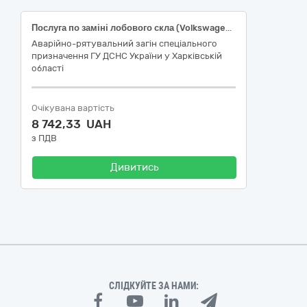
Послуга по заміні лобового скла (Volkswagen Pick-Up 2.4 DN, 1998 року VIN: WV3ZZZ70ZWH107092) ДК 021:2015: 50110000-9 — Послуги з ремонту і технічного обслуговування мототранспортних засобів і супутнього обладнання
Аварійно-рятувальний загін спеціального
призначення ГУ ДСНС України у Харківській
області
Очікувана вартість
8 742,33 UAH
з ПДВ
Дивитись
СЛІДКУЙТЕ ЗА НАМИ: