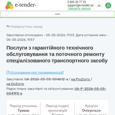
0 800 30 77 55
support@e-tender.ua
UK
Замовити дзвінок
Повернутись назад
Закупівлю оголошено - 05-05-2026, 11:53. Дата останніх змін -
05-05-2026, 11:57
Послуги з гарантійного технічного
обслуговування та поточного ремонту
спеціалізованого транспортного засобу
Оголошення про проведення.pdf
Закупівля:
UA-2026-05-05-004612-a
/
на ProZorro
/
на DoZorro
Рядок плану закупівлі та обґрунтування:
UA-P-2026-05-05-
004193-a
Період уточнень
Період подачі
Аукціон
Триває
пропозицій
Очікується