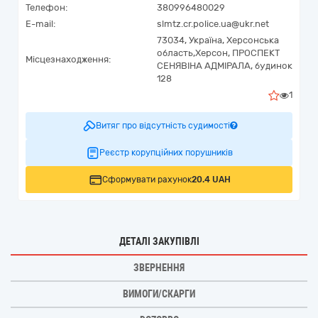
Телефон:
380996480029
E-mail:
slmtz.cr.police.ua@ukr.net
73034,
Україна
,
Херсонська
область,
Херсон,
ПРОСПЕКТ
Місцезнаходження:
СЕНЯВІНА АДМІРАЛА, будинок
128
1
Витяг про відсутність судимості
Реєстр корупційних порушників
Сформувати рахунок
20.4 UAH
ДЕТАЛІ ЗАКУПІВЛІ
ЗВЕРНЕННЯ
ВИМОГИ/СКАРГИ