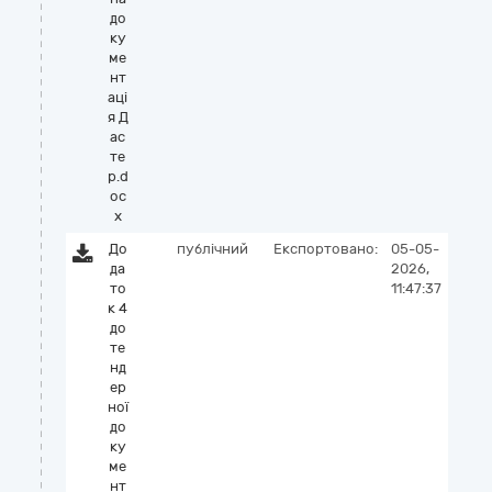
до
ку
ме
нт
аці
я Д
ас
те
р.d
oc
x
До
публічний
Експортовано:
05-05-
да
2026,
то
11:47:37
к 4
до
те
нд
ер
ної
до
ку
ме
нт