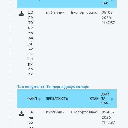
ЧАС
ДО
публічний
Експортовано:
05-05-
ДА
2026,
ТО
11:47:37
К 3
пр
ое
кт
до
го
во
ру.
do
cx
Тип документа: Тендерна документація
ДАТА
ФАЙЛ
ПРИВАТНІСТЬ
СТАН
ТА
ЧАС
Те
публічний
Експортовано:
05-05-
нд
2026,
ер
11:47:37
на