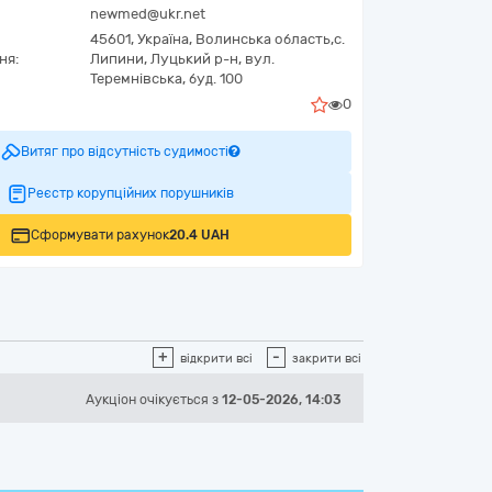
newmed@ukr.net
45601,
Україна
,
Волинська область,
с.
ня:
Липини, Луцький р-н,
вул.
Теремнівська, буд. 100
0
Витяг про відсутність судимості
Реєстр корупційних порушників
Сформувати рахунок
20.4 UAH
+
-
відкрити всі
закрити всі
Аукціон
очікується
з
12-05-2026, 14:03