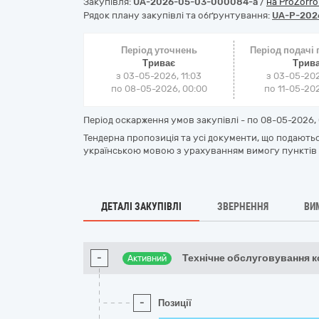
Закупівля:
UA-2026-05-03-000084-a
/
на ProZorr
Рядок плану закупівлі та обґрунтування:
UA-P-202
Період уточнень
Період подачі
Триває
Трив
з 03-05-2026, 11:03
з 03-05-202
по 08-05-2026, 00:00
по 11-05-202
Період оскарження умов закупівлі - по
08-05-2026, 
Тендерна пропозиція та усі документи, що подаються
українською мовою з урахуванням вимогу пунктів 1.7.
ДЕТАЛІ ЗАКУПІВЛІ
ЗВЕРНЕННЯ
ВИ
-
Технічне обслуговування к
Активний
-
Позиції