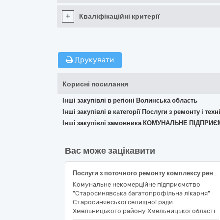
+
Кваліфікаційні критерії
Друкувати
Корисні посилання
Інші закупівлі в регіоні Волинська область
Інші закупівлі в категорії Послуги з ремонту і те
Інші закупівлі замовника КОМУНАЛЬНЕ ПІДПРИ
Вас може зацікавити
Послуги з поточного ремонту комплексу рентгенівського діагностичного КРД-50 «Індіаком-02», 2007 року випуску, ДК 021:2015: 50420000-5 Послуги з ремонту і технічного обслуговування медичного та хірургічного обладнання (відповідний код - ДК 021:2015: 50421200-4 Послуги з ремонту і технічного обслуговування рентгенологічного обладнання)
Комунальне некомерційне підприємство
"Старосинявська багатопрофільна лікарня"
Старосинявської селищної ради
Хмельницького району Хмельницької області