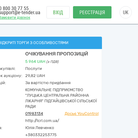
0 800 30 77 55
support@e-tender.ua
ВХІД
РЕЄСТРАЦІЯ
UK
Замовити дзвінок
ВІДКРИТІ ТОРГИ З ОСОБЛИВОСТЯМИ
ОЧІКУВАННЯ ПРОПОЗИЦІЙ
5 964
UAH
(з ПДВ)
купівлі:
Послуги
к аукціону:
29,82 UAH
ій:
За вартістю придбання
КОМУНАЛЬНЕ ПІДПРИЄМСТВО
"ЛУЦЬКА ЦЕНТРАЛЬНА РАЙОННА
ЛІКАРНЯ" ПІДГАЙЦІВСЬКОЇ СІЛЬСЬКОЇ
РАДИ
01983134
Досьє YouControl
http://lcrl.com.ua/
а:
Юлія Левченко
+380332253775