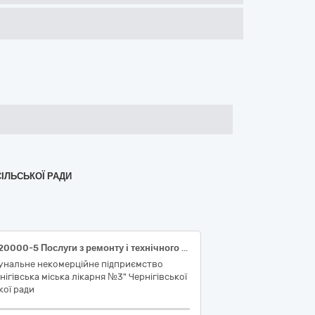
СІЛЬСЬКОЇ РАДИ
50420000-5 Послуги з ремонту і технічного обслуговування медичного та хірургічного обладнання (Послуги з технічного обслуговування медичного та хірургічного обладнання)
унальне некомерційне підприємство
нігівська міська лікарня №3" Чернігівської
кої ради