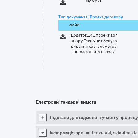
sign.p7s
Тип документа: Проект договору
ФАЙЛ
Додаток_4_проект дог
овору Технічне обслуго
вування коагулометра
Humaclot Duo Pl.docx
Електронні тендерні вимоги
+
Підстави для відмови в участі у процеду
+
Інформація про інші технічні, якісні та 