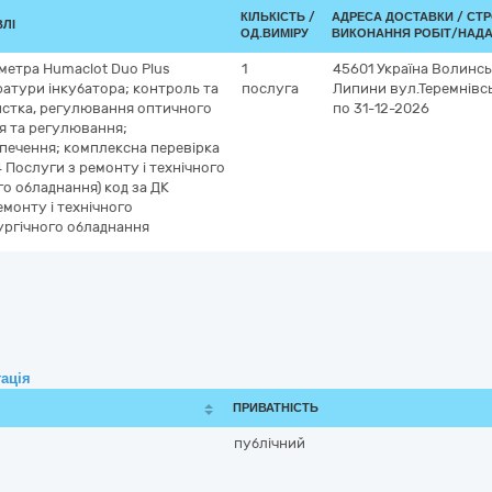
КІЛЬКІСТЬ /
АДРЕСА ДОСТАВКИ /
СТР
ВЛІ
ОД.ВИМІРУ
ВИКОНАННЯ РОБІТ/НАДА
метра Humaclot Duo Plus
1
45601
Україна
Волинсь
ратури інкубатора; контроль та
послуга
Липини
вул.Теремнівсь
истка, регулювання оптичного
по 31-12-2026
я та регулювання;
печення; комплексна перевірка
Послуги з ремонту і технічного
о обладнання) код за ДК
емонту і технічного
ургічного обладнання
ація
ПРИВАТНІСТЬ
публічний