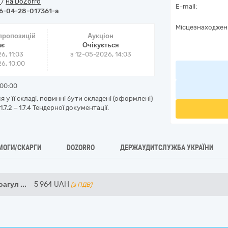
o
/
на DoZorro
E-mail:
6-04-28-017361-a
Місцезнаходжен
 пропозицій
Аукціон
ає
Очікується
6, 11:03
з
12-05-2026, 14:03
6, 10:00
00:00
 у її складі, повинні бути складені (оформлені)
2 – 1.7.4 Тендерної документації.
МОГИ/СКАРГИ
DOZORRO
ДЕРЖАУДИТСЛУЖБА УКРАЇНИ
оагул
...
5 964
UAH
(з ПДВ)