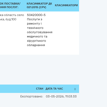
ОК ПОСТАВКИ/
КЛАСИФІКАТОР ДК
КЛАСИФІКАТОРИ
ННЯ ПОСЛУГ:
021:2015 (CPV)
ка область
село
50420000-5
ка, буд.100
Послуги з
ремонту і
технічного
обслуговування
медичного та
хірургічного
обладнання
СТАН
ДАТА ТА ЧАС
Експортовано:
03-05-2026, 11:03:33