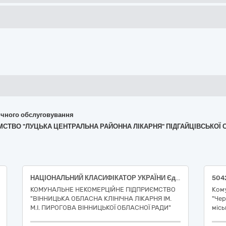
хнічного обслуговування
ЄМСТВО "ЛУЦЬКА ЦЕНТРАЛЬНА РАЙОННА ЛІКАРНЯ" ПІДГАЙЦІВСЬКОЇ 
НАЦІОНАЛЬНИЙ КЛАСИФІКАТОР УКРАЇНИ Єдиний закупівельний словник ДК 021:2015: 50420000-5 - Послуги з ремонту і технічного обслуговування медичного та хірургічного обладнання (Послуги з ремонту і технічного обслуговування відеоколоноскопа Pentax EC-3890Fi2)
КОМУНАЛЬНЕ НЕКОМЕРЦІЙНЕ ПІДПРИЄМСТВО
Ком
"ВІННИЦЬКА ОБЛАСНА КЛІНІЧНА ЛІКАРНЯ ІМ.
"Чер
М.І. ПИРОГОВА ВІННИЦЬКОЇ ОБЛАСНОЇ РАДИ"
місь