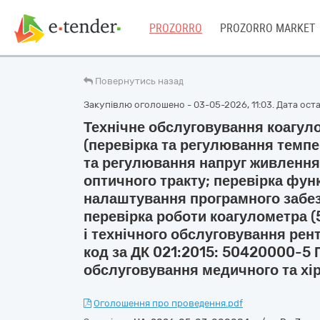
PROZORRO
PROZORRO MARKET
Повернутись назад
Закупівлю оголошено - 03-05-2026, 11:03. Дата остан
Технічне обслуговування коагул
(перевірка та регулювання темпе
та регулювання напруг живлення
оптичного тракту; перевірка фун
налаштування програмного забе
перевірка роботи коагулометра 
і технічного обслуговування рен
код за ДК 021:2015: 50420000-5 П
обслуговування медичного та хі
Оголошення про проведення.pdf