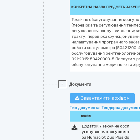
КОНКРЕТНА НАЗВА ПРЕДМЕТА ЗАКУПІ
Технічне обслуговування коагуло
(перевірка та регулювання темпе
регулювання напруг живлення; ч
тракту; перевірка функціонуванн
налаштування програмного забез
роботи коагулометра (50421200-4 
обслуговування рентгенологічног
021:2015: 50420000-5 Послуги з р
обслуговування медичного та хір
-
Документи
Завантажити архівом
Тип документа: Тендерна документ
ФАЙЛ
Додаток 7 Технічне обсл
уговування коагуломет
ра Humaclot Duo Plus.do