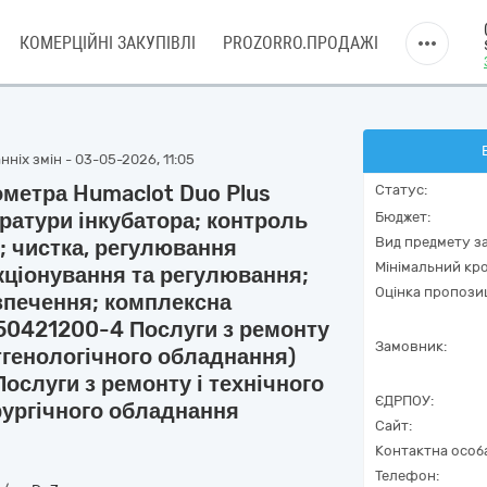
КОМЕРЦІЙНІ ЗАКУПІВЛІ
PROZORRO.ПРОДАЖІ
ніх змін - 03-05-2026, 11:05
ометра Humaclot Duo Plus
Статус:
ратури інкубатора; контроль
Бюджет:
Вид предмету за
; чистка, регулювання
Мінімальний кро
кціонування та регулювання;
Оцінка пропозиц
зпечення; комплексна
(50421200-4 Послуги з ремонту
Замовник:
тгенологічного обладнання)
ослуги з ремонту і технічного
ЄДРПОУ:
рургічного обладнання
Сайт:
Контактна особ
Телефон: