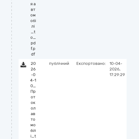
я а
вт
ом
обі
лі
_t
o_
pd
f.p
df
20
публічний
Експортовано:
10-04-
26
2026,
-0
17:29:29
4-1
0_
Пр
от
ок
ол
ав
то
мо
біл
і_t