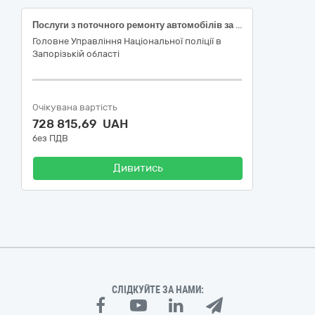
Послуги з поточного ремонту автомобілів за кодом ДК 021:2015 – 50110000-9 – «Послуги з ремонту і технічного обслуговування мототранспортних засобів і супутнього обладнання»
Головне Управління Національної поліції в
Запорізькій області
Очікувана вартість
728 815,69 UAH
без ПДВ
Дивитись
СЛІДКУЙТЕ ЗА НАМИ: