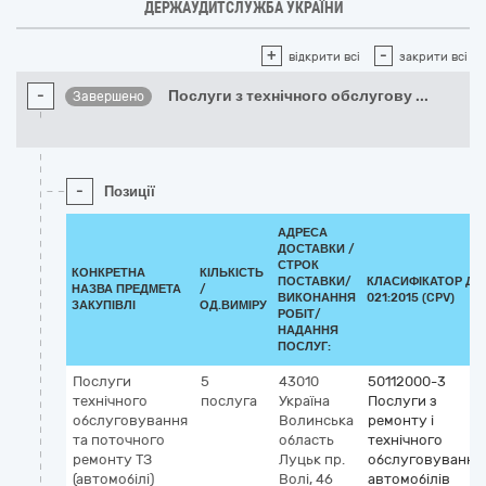
ДЕРЖАУДИТСЛУЖБА УКРАЇНИ
+
-
відкрити всі
закрити всі
-
Послуги з технічного обслугову
...
Завершено
-
Позиції
АДРЕСА
ДОСТАВКИ /
СТРОК
КОНКРЕТНА
КІЛЬКІСТЬ
ПОСТАВКИ/
КЛАСИФІКАТОР ДК
НАЗВА ПРЕДМЕТА
/
ВИКОНАННЯ
021:2015 (CPV)
ЗАКУПІВЛІ
ОД.ВИМІРУ
РОБІТ/
НАДАННЯ
ПОСЛУГ:
Послуги
5
43010
50112000-3
технічного
послуга
Україна
Послуги з
обслуговування
Волинська
ремонту і
та поточного
область
технічного
ремонту ТЗ
Луцьк
пр.
обслуговування
(автомобілі)
Волі, 46
автомобілів