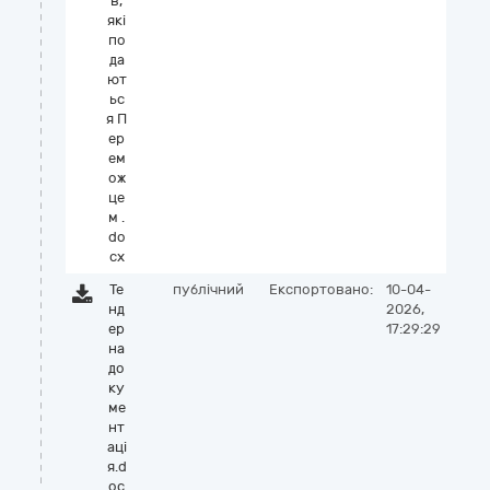
в,
які
по
да
ют
ьс
я П
ер
ем
ож
це
м .
do
cx
Те
публічний
Експортовано:
10-04-
нд
2026,
ер
17:29:29
на
до
ку
ме
нт
аці
я.d
oc