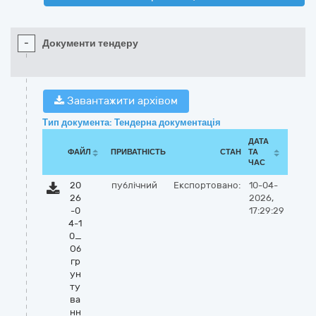
-
Документи тендеру
Завантажити архівом
Тип документа: Тендерна документація
ДАТА
ФАЙЛ
ПРИВАТНІСТЬ
СТАН
ТА
ЧАС
20
публічний
Експортовано:
10-04-
26
2026,
-0
17:29:29
4-1
0_
Об
гр
ун
ту
ва
нн