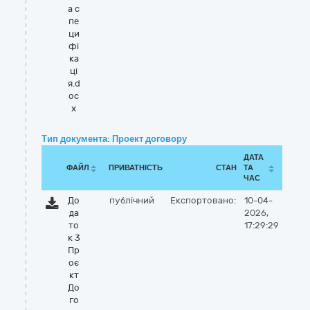
а с
пе
ци
фi
ка
цi
я.d
oc
x
Тип документа: Проект договору
ДАТА
ФАЙЛ
ПРИВАТНІСТЬ
СТАН
ТА
ЧАС
До
публічний
Експортовано:
10-04-
да
2026,
то
17:29:29
к 3
Пр
оє
кт
До
го