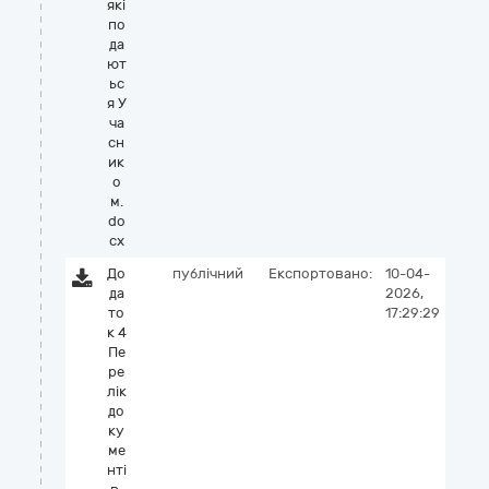
які
по
да
ют
ьс
я У
ча
сн
ик
о
м.
do
cx
До
публічний
Експортовано:
10-04-
да
2026,
то
17:29:29
к 4
Пе
ре
лік
до
ку
ме
нті