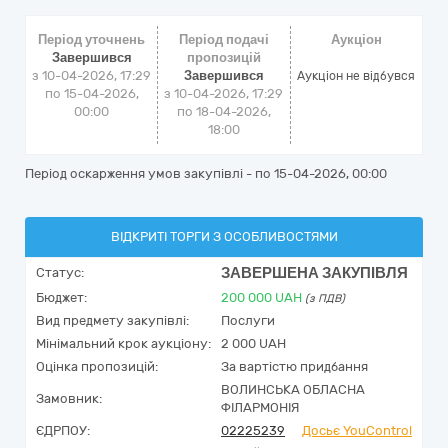
Період уточнень
Період подачі
Аукціон
Завершився
пропозицій
з 10-04-2026, 17:29
Завершився
Аукціон не відбувся
по 15-04-2026,
з 10-04-2026, 17:29
00:00
по 18-04-2026,
18:00
Період оскарження умов закупівлі - по
15-04-2026, 00:00
ВІДКРИТІ ТОРГИ З ОСОБЛИВОСТЯМИ
ЗАВЕРШЕНА ЗАКУПІВЛЯ
Статус:
Бюджет:
200 000
UAH
(з ПДВ)
Вид предмету закупівлі:
Послуги
Мінімальний крок аукціону:
2 000 UAH
Оцінка пропозицій:
За вартістю придбання
ВОЛИНСЬКА ОБЛАСНА
Замовник:
ФІЛАРМОНІЯ
ЄДРПОУ:
02225239
Досьє YouControl