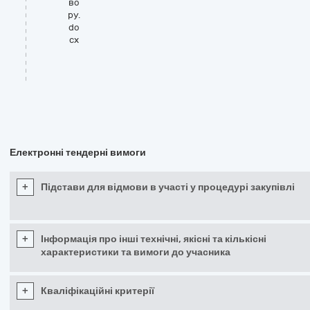
во
ру.
do
cx
Електронні тендерні вимоги
+
Підстави для відмови в участі у процедурі закупівлі
+
Інформація про інші технічні, якісні та кількісні
характеристики та вимоги до учасника
+
Кваліфікаційні критерії