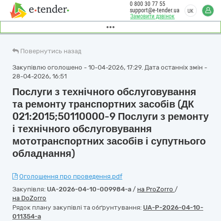
0 800 30 77 55
support@e-tender.ua
UK
Замовити дзвінок
Повернутись назад
Закупівлю оголошено - 10-04-2026, 17:29. Дата останніх змін -
28-04-2026, 16:51
Послуги з технічного обслуговування
та ремонту транспортних засобів (ДК
021:2015;50110000-9 Послуги з ремонту
і технічного обслуговування
мототранспортних засобів і супутнього
обладнання)
Оголошення про проведення.pdf
Закупівля:
UA-2026-04-10-009984-a
/
на ProZorro
/
на DoZorro
Рядок плану закупівлі та обґрунтування:
UA-P-2026-04-10-
011354-a