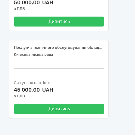
50 000,00 UAH
з ПДВ
Дивитись
Послуги з технічного обслуговування обладнання системи СКУД - рентгено-телевізійного інтроскопу Hi-Scan 6040C та арочних металодетекторів
Київська міська рада
Очікувана вартість
45 000,00 UAH
з ПДВ
Дивитись