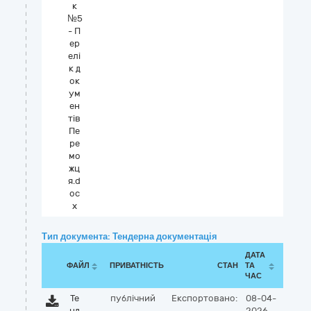
к
№5
- П
ер
елі
к д
ок
ум
ен
тів
Пе
ре
мо
жц
я.d
oc
x
Тип документа: Тендерна документація
ДАТА
ФАЙЛ
ПРИВАТНІСТЬ
СТАН
ТА
ЧАС
Те
публічний
Експортовано:
08-04-
нд
2026,