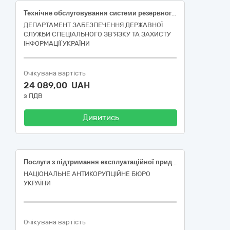
Технічне обслуговування системи резервного живлення
ДЕПАРТАМЕНТ ЗАБЕЗПЕЧЕННЯ ДЕРЖАВНОЇ
СЛУЖБИ СПЕЦІАЛЬНОГО ЗВ'ЯЗКУ ТА ЗАХИСТУ
ІНФОРМАЦІЇ УКРАЇНИ
Очікувана вартість
24 089,00 UAH
з ПДВ
Дивитись
Послуги з підтримання експлуатаційної придатності обладнання гарантованого безперебійного електроживлення (Одеське територіальне управління Національного антикорупційного бюро України) (код 50530000-9 національного класифікатора України ДК 021:2015 «Єдиний закупівельний словник»).
НАЦІОНАЛЬНЕ АНТИКОРУПЦІЙНЕ БЮРО
УКРАЇНИ
Очікувана вартість