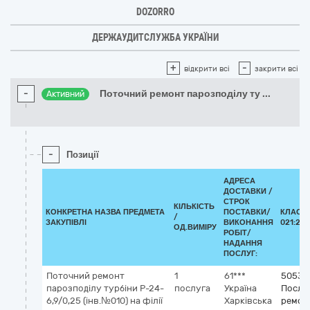
DOZORRO
ДЕРЖАУДИТСЛУЖБА УКРАЇНИ
+
-
відкрити всі
закрити всі
-
Поточний ремонт парозподілу ту
...
Активний
-
Позиції
АДРЕСА
ДОСТАВКИ /
СТРОК
КІЛЬКІСТЬ
КОНКРЕТНА НАЗВА ПРЕДМЕТА
ПОСТАВКИ/
КЛАСИФ
/
ЗАКУПІВЛІ
ВИКОНАННЯ
021:201
ОД.ВИМІРУ
РОБІТ/
НАДАННЯ
ПОСЛУГ:
Поточний ремонт
1
61***
50530
парозподілу турбіни Р-24-
послуга
Україна
Послу
6,9/0,25 (інв.№010) на філії
Харківська
ремонт