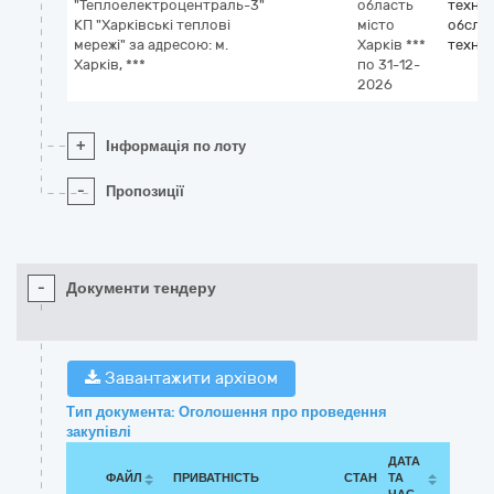
"Теплоелектроцентраль-3"
область
техніч
КП "Харківські теплові
місто
обслу
мережі" за адресою: м.
Харків
***
технік
Харків, ***
по 31-12-
2026
+
Інформація по лоту
-
Пропозиції
-
Документи тендеру
Завантажити архівом
Тип документа: Оголошення про проведення
закупівлі
ДАТА
ФАЙЛ
ПРИВАТНІСТЬ
СТАН
ТА