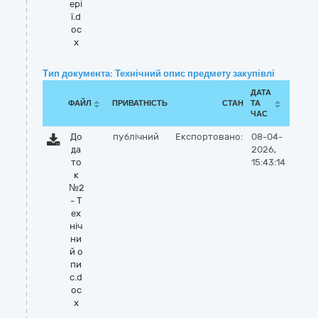
ері
ї.d
oc
x
Тип документа: Технічний опис предмету закупівлі
ДАТА
ФАЙЛ
ПРИВАТНІСТЬ
СТАН
ТА
ЧАС
До
публічний
Експортовано:
08-04-
да
2026,
то
15:43:14
к
№2
- Т
ех
ніч
ни
й о
пи
с.d
oc
x