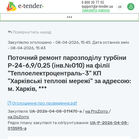
0 800 30 77 55
support@e-tender.ua
UK
Замовити дзвінок
Повернутись назад
Закупівлю оголошено - 08-04-2026, 15:45. Дата останніх змін
- 08-04-2026, 15:43
Поточний ремонт парозподілу турбіни
Р-24-6,9/0,25 (інв.№010) на філії
"Теплоелектроцентраль-3" КП
"Харківські теплові мережі" за адресою:
м. Харків, ***
Оголошення про проведення.pdf
Закупівля:
UA-2026-04-08-011470-a
/
на ProZorro
/
на DoZorro
Рядок плану закупівлі та обґрунтування:
UA-P-2026-04-08-
013595-a