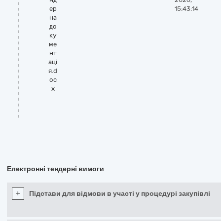
ер
15:43:14
на
до
ку
ме
нт
аці
я.d
oc
x
Електронні тендерні вимоги
+
Підстави для відмови в участі у процедурі закупівлі