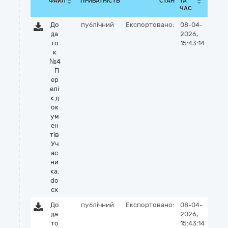
ФАЙЛ
ПРИВАТНІСТЬ
СТАН
ТА
ЧАС
До
публічний
Експортовано:
08-04-
да
2026,
то
15:43:14
к
№4
- П
ер
елі
к д
ок
ум
ен
тів
Уч
ас
ни
ка.
do
cx
До
публічний
Експортовано:
08-04-
да
2026,
то
15:43:14