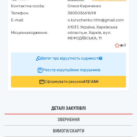
Контактна особа:
Олеся Кириченко
Телефон:
380503661698
E-mail:
o.kyrychenko.htm@gmail.com
61037,
Україна
,
Харківська
Місцезнаходження:
область,
м. Харків,
вул.
МЕФОДІЇВСЬКА, 11
0
Витяг про відсутність судимості
Реєстр корупційних порушників
Сформувати рахунок
612 UAH
ДЕТАЛІ ЗАКУПІВЛІ
ЗВЕРНЕННЯ
ВИМОГИ/СКАРГИ