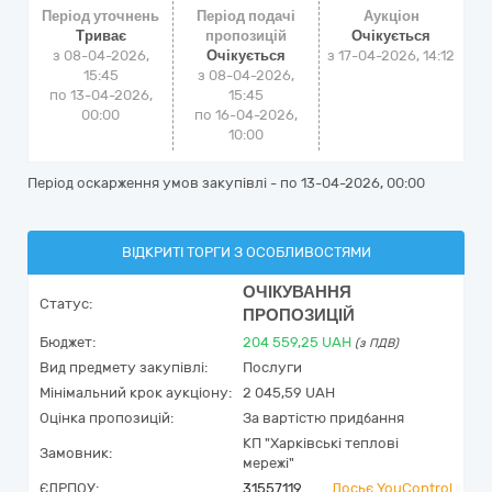
Період уточнень
Період подачі
Аукціон
Триває
пропозицій
Очікується
з 08-04-2026,
Очікується
з
17-04-2026, 14:12
15:45
з 08-04-2026,
по 13-04-2026,
15:45
00:00
по 16-04-2026,
10:00
Період оскарження умов закупівлі - по
13-04-2026, 00:00
ВІДКРИТІ ТОРГИ З ОСОБЛИВОСТЯМИ
ОЧІКУВАННЯ
Статус:
ПРОПОЗИЦІЙ
Бюджет:
204 559,25
UAH
(з ПДВ)
Вид предмету закупівлі:
Послуги
Мінімальний крок аукціону:
2 045,59 UAH
Оцінка пропозицій:
За вартістю придбання
КП "Харківські теплові
Замовник:
мережі"
ЄДРПОУ:
31557119
Досьє YouControl