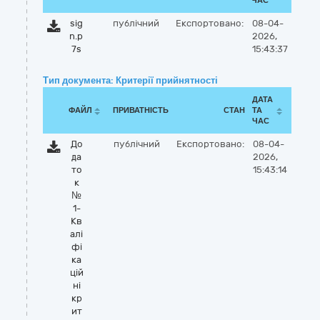
ЧАС
sig
публічний
Експортовано:
08-04-
n.p
2026,
7s
15:43:37
Тип документа: Критерії прийнятності
ДАТА
ФАЙЛ
ПРИВАТНІСТЬ
СТАН
ТА
ЧАС
До
публічний
Експортовано:
08-04-
да
2026,
то
15:43:14
к
№
1-
Кв
алі
фі
ка
цій
ні
кр
ит