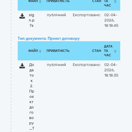
ФАЙЛ
ПРИВАТНІСТЬ
СТАН
ТА
ЧАС
sig
публічний
Експортовано:
02-04-
n.p
2026,
7s
18:18:45
Тип документа: Проект договору
ДАТА
ФАЙЛ
ПРИВАТНІСТЬ
СТАН
ТА
ЧАС
До
публічний
Експортовано:
02-04-
да
2026,
то
18:18:35
к
2.
Пр
оє
кт
до
го
во
ру
_Т