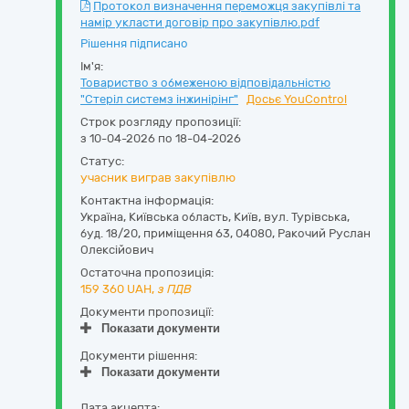
Протокол визначення переможця закупівлі та
намір укласти договір про закупівлю.pdf
Рішення підписано
Ім'я:
Товариство з обмеженою відповідальністю
"Стеріл системз інжинірінг"
Досьє YouControl
Строк розгляду пропозиції:
з 10-04-2026 по 18-04-2026
Статус:
учасник виграв закупівлю
Контактна інформація:
Україна
,
Київська область
,
Київ,
вул. Турівська,
буд. 18/20, приміщення 63
,
04080
,
Ракочий Руслан
Олексійович
Остаточна пропозиція:
159 360
UAH,
з ПДВ
Документи пропозиції:
Показати документи
Документи рішення:
Показати документи
Дата акцепта: