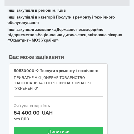
Інші закупівлі в регіоні м. Київ
Інші закупівлі в категорії Послуги з ремонту і технічного
обслуговування
Інші закупівлі замовника Державне некомерційне
підприємство «Національна дитяча спеціалізована лікарня
«Охматдит» МОЗ України»
Вас може зацікавити
50530000-9 Послуги з ремонту і технічного обслуговування техніки Поточний ремонт внутрішньої мережі резервного електроживлення та освітлення на позаміському запасному пункті управління м. Немирів (ІТ)
ПРИВАТНЕ АКЦІОНЕРНЕ ТОВАРИСТВО
"НАЦІОНАЛЬНА ЕНЕРГЕТИЧНА КОМПАНІЯ
"УКРЕНЕРГО"
Очікувана вартість
54 400,00 UAH
без ПДВ
Дивитись