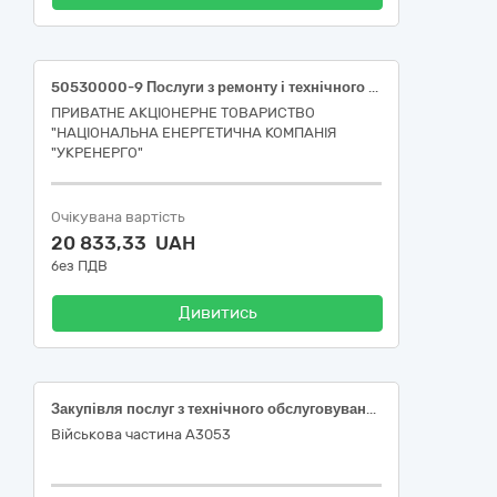
50530000-9 Послуги з ремонту і технічного обслуговування техніки Послуги з діагностики верстата плазмового різання NT-Plasma 3015 ВТЦ "Вінницяелектротехнологія" БудРем
ПРИВАТНЕ АКЦІОНЕРНЕ ТОВАРИСТВО
"НАЦІОНАЛЬНА ЕНЕРГЕТИЧНА КОМПАНІЯ
"УКРЕНЕРГО"
Очікувана вартість
20 833,33 UAH
без ПДВ
Дивитись
Закупівля послуг з технічного обслуговування гідравлічного обладнання
Військова частина А3053