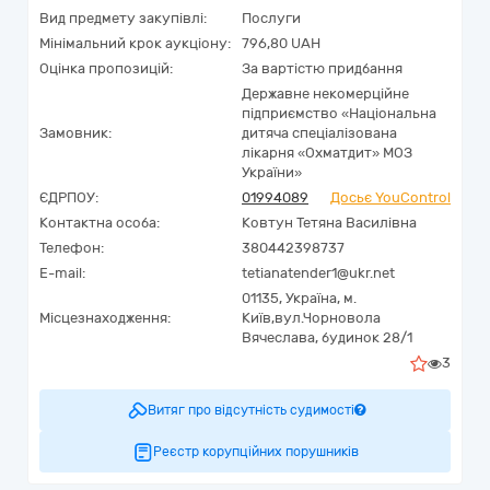
Вид предмету закупівлі:
Послуги
Мінімальний крок аукціону:
796,80 UAH
Оцінка пропозицій:
За вартістю придбання
Державне некомерційне
підприємство «Національна
Замовник:
дитяча спеціалізована
лікарня «Охматдит» МОЗ
України»
ЄДРПОУ:
01994089
Досьє YouControl
Контактна особа:
Ковтун Тетяна Василівна
Телефон:
380442398737
E-mail:
tetianatender1@ukr.net
01135,
Україна
,
м.
Місцезнаходження:
Київ,
вул.Чорновола
Вячеслава, будинок 28/1
3
Витяг про відсутність судимості
Реєстр корупційних порушників