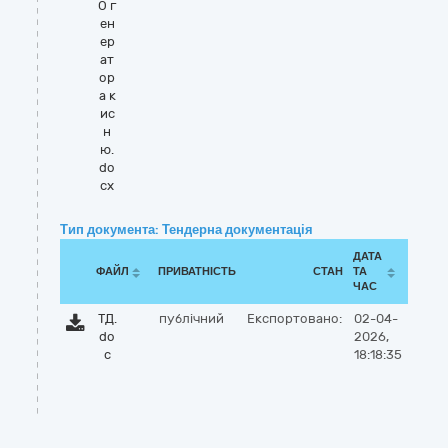
О г
ен
ер
ат
ор
а к
ис
н
ю.
do
cx
Тип документа: Тендерна документація
ДАТА
ФАЙЛ
ПРИВАТНІСТЬ
СТАН
ТА
ЧАС
ТД.
публічний
Експортовано:
02-04-
do
2026,
c
18:18:35