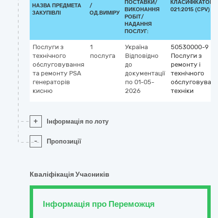
ПОСТАВКИ/
КЛАСИФІКАТОР 
НАЗВА ПРЕДМЕТА
/
ВИКОНАННЯ
021:2015 (CPV)
ЗАКУПІВЛІ
ОД.ВИМІРУ
РОБІТ/
НАДАННЯ
ПОСЛУГ:
Послуги з
1
Україна
50530000-9
технічного
послуга
Відповідно
Послуги з
обслуговування
до
ремонту і
та ремонту PSA
документації
технічного
генераторів
по 01-05-
обслуговуван
кисню
2026
техніки
+
Інформація по лоту
-
Пропозиції
Кваліфікація Учасників
Інформація про Переможця