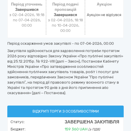
Період уточнень
Період подачі
Аукціон
Завершився
пропозицій
з 02-04-2026, 18:18
Завершився
Аукціон не відбувся
по 07-04-2026,
з 02-04-2026, 18:18
00:00
по 10-04-2026,
00:00
Період оскарження умов закупівлі - по
07-04-2026, 00:00
Закупівля здійснюється для задоволення потреби протягом
2026 року відповідно Закону України «Про публічні закупівлі»
від 25.12.2015р. № 922-VІIІ (далі – Закон), Постанови Кабінету
Міністрів України «Про затвердження особливостей
здійснення публічних закупівель товарів, робіт і послуг для
замовників, передбачених Законом України “Про публічні
закупівлі”, на період дії правового режиму воєнного стану в
Україні та протягом 90 днів з дня його припинення або
скасування» (далі – Постанова).
ВІДКРИТІ ТОРГИ З ОСОБЛИВОСТЯМИ
ЗАВЕРШЕНА ЗАКУПІВЛЯ
Статус:
Бюджет:
159 360
UAH
(з ПДВ)