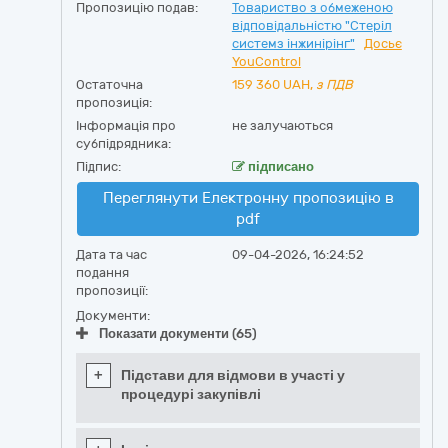
Пропозицію подав:
Товариство з обмеженою
відповідальністю "Стеріл
системз інжинірінг"
Досьє
YouControl
Остаточна
159 360
UAH,
з ПДВ
пропозиція:
Інформація про
не залучаються
субпідрядника:
Підпис:
підписано
Переглянути Електронну пропозицію в
pdf
Дата та час
09-04-2026, 16:24:52
подання
пропозиції:
Документи:
Показати документи (65)
+
Підстави для відмови в участі у
процедурі закупівлі